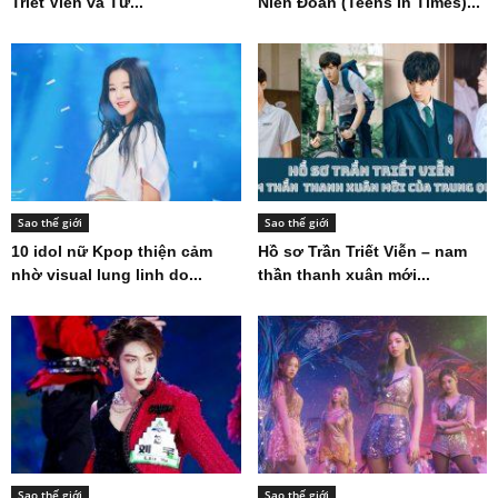
Triết Viễn và Từ...
Niên Đoàn (Teens In Times)...
Sao thế giới
Sao thế giới
10 idol nữ Kpop thiện cảm
Hồ sơ Trần Triết Viễn – nam
nhờ visual lung linh do...
thần thanh xuân mới...
Sao thế giới
Sao thế giới