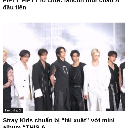
FIFTY FIFTY tổ chức fancon tour châu Á
đầu tiên
Sao thế giới
Stray Kids chuẩn bị “tái xuất” với mini
album “THIS &...