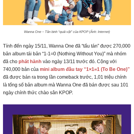
Wanna One – Tân binh “quái vật” của KPOP (Ảnh: Internet)
Tính đến ngày 15/11, Wanna One đã “tẩu tán” được 270,000
bản album tái bản “1-1=0 (Nothing Without You)” mà nhóm
đã cho
phát hành
vào ngày 13/11 trước đó. Cộng với
740,000 bản của
mini album đầu tay “1×1=1 (To Be One)”
đã được bán ra trong lần comeback trước, 1,01 triệu chính
là tổng số bản album mà Wanna One đã bán được sau 101
ngày chính thức chào sân KPOP.