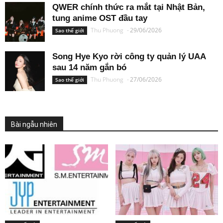
QWER chính thức ra mắt tại Nhật Bản,
tung anime OST đầu tay
Thu Phuong
-
29/06/2026
Sao thế giới
Song Hye Kyo rời công ty quản lý UAA
sau 14 năm gắn bó
Thu Phuong
-
27/06/2026
Sao thế giới
Bài ngẫu nhiên