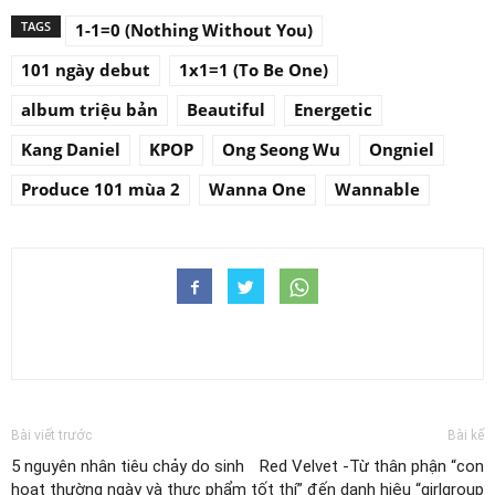
TAGS
1-1=0 (Nothing Without You)
101 ngày debut
1x1=1 (To Be One)
album triệu bản
Beautiful
Energetic
Kang Daniel
KPOP
Ong Seong Wu
Ongniel
Produce 101 mùa 2
Wanna One
Wannable
Bài viết trước
Bài kế
5 nguyên nhân tiêu chảy do sinh
Red Velvet -Từ thân phận “con
hoạt thường ngày và thực phẩm
tốt thí” đến danh hiệu “girlgroup