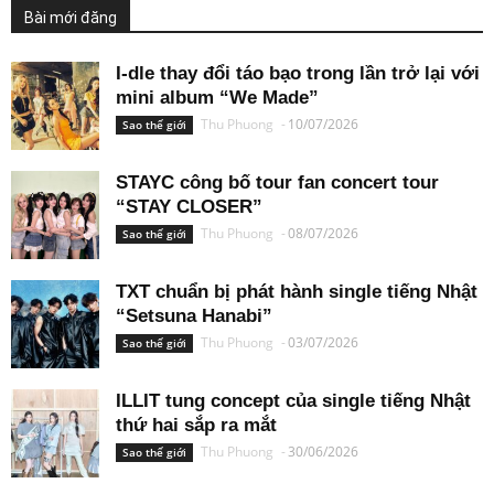
Bài mới đăng
I-dle thay đổi táo bạo trong lần trở lại với
mini album “We Made”
Thu Phuong
-
10/07/2026
Sao thế giới
STAYC công bố tour fan concert tour
“STAY CLOSER”
Thu Phuong
-
08/07/2026
Sao thế giới
TXT chuẩn bị phát hành single tiếng Nhật
“Setsuna Hanabi”
Thu Phuong
-
03/07/2026
Sao thế giới
ILLIT tung concept của single tiếng Nhật
thứ hai sắp ra mắt
Thu Phuong
-
30/06/2026
Sao thế giới