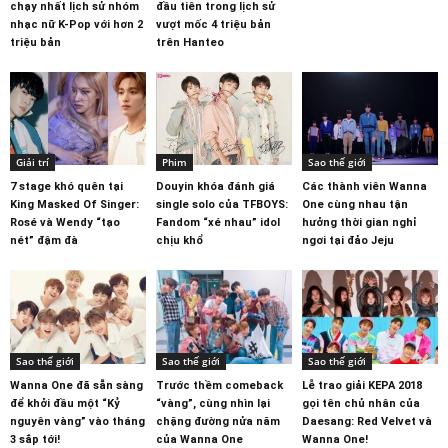
chạy nhất lịch sử nhóm
đầu tiên trong lịch sử
nhạc nữ K-Pop với hơn 2
vượt mốc 4 triệu bản
triệu bản
trên Hanteo
Giải trí
Phim
Sao thế giới
7 stage khó quên tại
Douyin khóa đánh giá
Các thành viên Wanna
King Masked Of Singer:
single solo của TFBOYS:
One cùng nhau tận
Rosé và Wendy “tạo
Fandom “xé nhau” idol
hưởng thời gian nghỉ
nét” đậm đà
chịu khổ
ngơi tại đảo Jeju
Sao thế giới
Sao thế giới
Sao thế giới
Wanna One đã sẵn sàng
Trước thềm comeback
Lễ trao giải KEPA 2018
để khởi đầu một “Kỷ
“vàng”, cùng nhìn lại
gọi tên chủ nhân của
nguyên vàng” vào tháng
chặng đường nửa năm
Daesang: Red Velvet và
3 sắp tới!
của Wanna One
Wanna One!