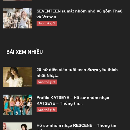
SEVENTEEN ra mắt nhóm nhỏ V8 gồm The8
và Vernon
Sao thế giới
BÀI XEM NHIỀU
20 nữ diễn viên tuổi teen được yêu thích
nhất Nhật...
Sao thế giới
Profile KATSEYE – Hồ sơ nhóm nhạc
KATSEYE – Thông tin...
Sao thế giới
Hồ sơ nhóm nhạc RESCENE – Thông tin