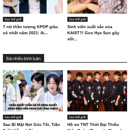
Sao thế giới
Sao thế giới
7 nữ thần tượng KPOP giàu
Sinh viên xuất sắc của
có nhất năm 2021: Ai...
KAIST?! Goo Hye Sun gây
sốt...
Bài nhiều bình luận
Sao thế giới
Sao thế giới
Sau Bí Mật Nơi Góc Tối, Trần
Hồ sơ TNT Thời Đại Thiếu