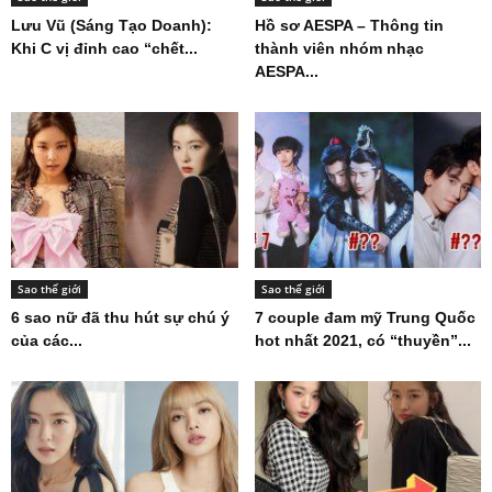
Lưu Vũ (Sáng Tạo Doanh):
Hồ sơ AESPA – Thông tin
Khi C vị đỉnh cao “chết...
thành viên nhóm nhạc
AESPA...
Sao thế giới
Sao thế giới
6 sao nữ đã thu hút sự chú ý
7 couple đam mỹ Trung Quốc
của các...
hot nhất 2021, có “thuyền”...