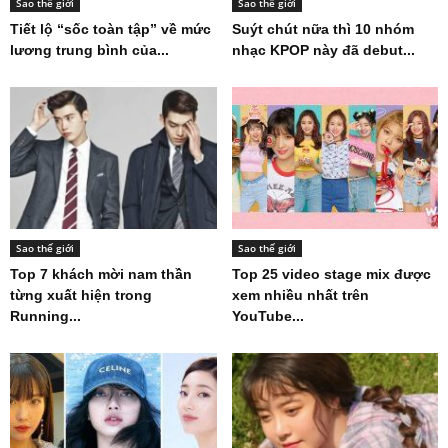
Sao thế giới
Sao thế giới
Tiết lộ “sốc toàn tập” về mức
Suýt chút nữa thì 10 nhóm
lương trung bình của...
nhạc KPOP này đã debut...
Sao thế giới
Sao thế giới
Top 7 khách mời nam thần
Top 25 video stage mix được
từng xuất hiện trong
xem nhiều nhất trên
Running...
YouTube...