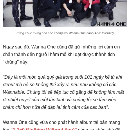
Cùng chúc mừng cho các chàng trai Wanna One nào! (Ảnh: Internet)
Ngay sau đó, Wanna One cũng đã gửi những lời cảm ơn
chân thành đến người hâm mộ khi đạt được thành tích
“khủng” này:
“Đây là một món quà quý giá trong suốt 101 ngày kể từ khi
debut mà nó sẽ không thể xảy ra nếu như không có các
Wannable. Chúng tôi sẽ tiếp tục cố gắng để không làm mất
đi nhiệt huyết của một tân binh và chúng tôi sẽ làm việc
chăm chỉ hơn nữa để đáp lại tình cảm của các bạn”
.
Wanna One cũng vừa cho phát hành album tái bản mang
tên
“1-1=0 (Nothing Without You)”
cùng ca khúc chủ đề