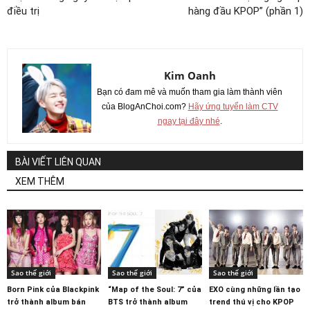
điều trị
hàng đầu KPOP” (phần 1)
Kim Oanh
Bạn có đam mê và muốn tham gia làm thành viên
của BlogAnChoi.com?
Hãy ứng tuyển làm CTV
ngay tại đây nhé
.
BÀI VIẾT LIÊN QUAN
XEM THÊM
Sao thế giới
Sao thế giới
Sao thế giới
Born Pink của Blackpink
“Map of the Soul: 7” của
EXO cùng những lần tạo
trở thành album bán
BTS trở thành album
trend thú vị cho KPOP