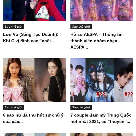
Sao thế giới
Sao thế giới
Lưu Vũ (Sáng Tạo Doanh):
Hồ sơ AESPA – Thông tin
Khi C vị đỉnh cao “chết...
thành viên nhóm nhạc
AESPA...
Sao thế giới
Sao thế giới
6 sao nữ đã thu hút sự chú ý
7 couple đam mỹ Trung Quốc
của các...
hot nhất 2021, có “thuyền”...