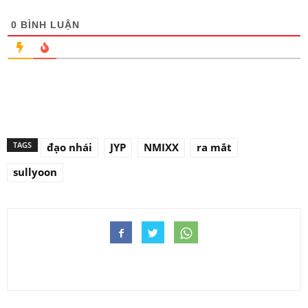
0
BÌNH LUẬN
TAGS
đạo nhái
JYP
NMIXX
ra mắt
sullyoon