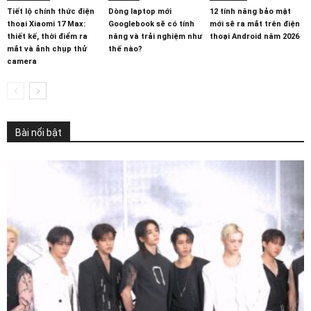
Tiết lộ chính thức điện
Dòng laptop mới
12 tính năng bảo mật
thoại Xiaomi 17 Max:
Googlebook sẽ có tính
mới sẽ ra mắt trên điện
thiết kế, thời điểm ra
năng và trải nghiệm như
thoại Android năm 2026
mắt và ảnh chụp thử
thế nào?
camera
Bài nổi bật