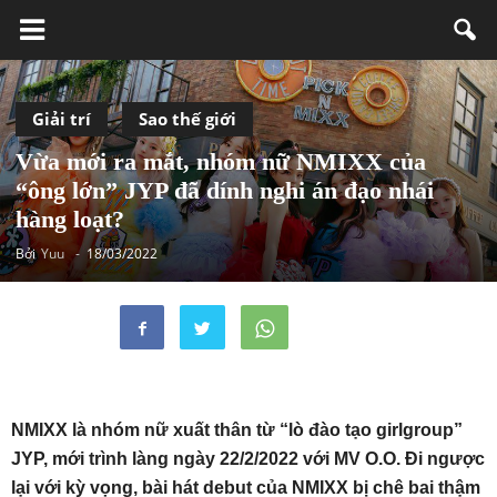
Giải trí
Sao thế giới
Vừa mới ra mắt, nhóm nữ NMIXX của
“ông lớn” JYP đã dính nghi án đạo nhái
hàng loạt?
Bởi
Yuu
-
18/03/2022
NMIXX là nhóm nữ xuất thân từ “lò đào tạo girlgroup”
JYP, mới trình làng ngày 22/2/2022 với MV O.O. Đi ngược
lại với kỳ vọng, bài hát debut của NMIXX bị chê bai thậm