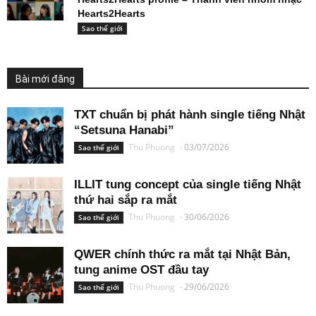
Hearts2Hearts
Sao thế giới
Bài mới đăng
TXT chuẩn bị phát hành single tiếng Nhật
“Setsuna Hanabi”
Thu Phuong
-
03/07/2026
Sao thế giới
ILLIT tung concept của single tiếng Nhật
thứ hai sắp ra mắt
Thu Phuong
-
30/06/2026
Sao thế giới
QWER chính thức ra mắt tại Nhật Bản,
tung anime OST đầu tay
Thu Phuong
-
29/06/2026
Sao thế giới