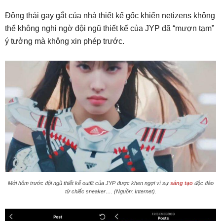
Động thái gay gắt của nhà thiết kế gốc khiến netizens không
thể không nghi ngờ đội ngũ thiết kế của JYP đã “mượn tạm”
ý tưởng mà không xin phép trước.
Mới hôm trước đội ngũ thiết kế outfit của JYP được khen ngợi vì sự
sáng tạo
độc đáo
từ chiếc sneaker…. (Nguồn: Internet).