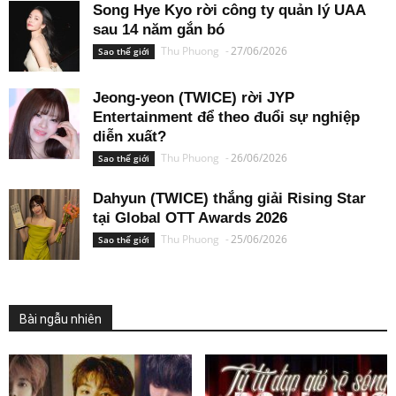
Song Hye Kyo rời công ty quản lý UAA
sau 14 năm gắn bó
Thu Phuong
-
27/06/2026
Sao thế giới
Jeong-yeon (TWICE) rời JYP
Entertainment để theo đuổi sự nghiệp
diễn xuất?
Thu Phuong
-
26/06/2026
Sao thế giới
Dahyun (TWICE) thắng giải Rising Star
tại Global OTT Awards 2026
Thu Phuong
-
25/06/2026
Sao thế giới
Bài ngẫu nhiên