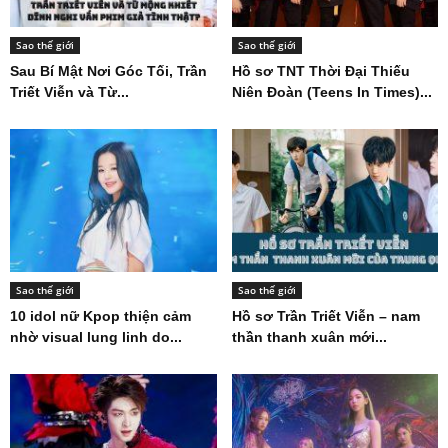
Sao thế giới
Sao thế giới
Sau Bí Mật Nơi Góc Tối, Trần
Hồ sơ TNT Thời Đại Thiếu
Triết Viễn và Từ...
Niên Đoàn (Teens In Times)...
Sao thế giới
Sao thế giới
10 idol nữ Kpop thiện cảm
Hồ sơ Trần Triết Viễn – nam
nhờ visual lung linh do...
thần thanh xuân mới...