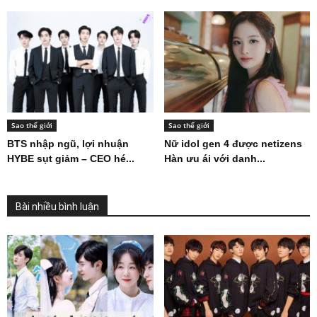
Sao thế giới
Sao thế giới
BTS nhập ngũ, lợi nhuận
Nữ idol gen 4 được netizens
HYBE sụt giảm – CEO hé...
Hàn ưu ái với danh...
Bài nhiều bình luận