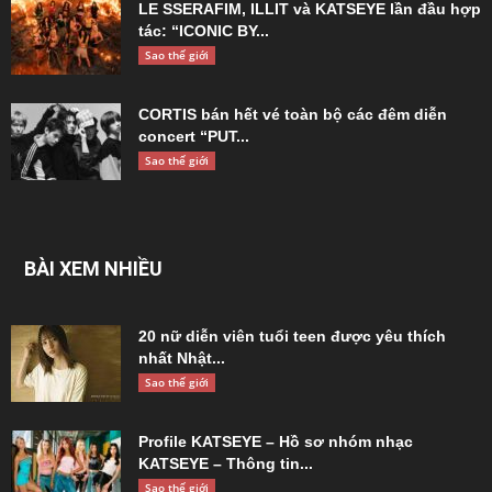
LE SSERAFIM, ILLIT và KATSEYE lần đầu hợp
tác: “ICONIC BY...
Sao thế giới
CORTIS bán hết vé toàn bộ các đêm diễn
concert “PUT...
Sao thế giới
BÀI XEM NHIỀU
20 nữ diễn viên tuổi teen được yêu thích
nhất Nhật...
Sao thế giới
Profile KATSEYE – Hồ sơ nhóm nhạc
KATSEYE – Thông tin...
Sao thế giới