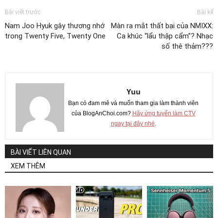
Bài viết trước
Bài kế
Nam Joo Hyuk gây thương nhớ
Màn ra mắt thất bại của NMIXX:
trong Twenty Five, Twenty One
Ca khúc “lẩu thập cẩm”? Nhạc
số thê thảm???
Yuu
Bạn có đam mê và muốn tham gia làm thành viên
của BlogAnChoi.com?
Hãy ứng tuyển làm CTV
ngay tại đây nhé
.
BÀI VIẾT LIÊN QUAN
XEM THÊM