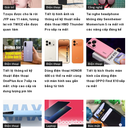
Giải trí
Điện thoại
Công nghệ
Tzuyu được cho là rời
Tiết lộ hình ảnh và
Tai nghe headphone
JYP sau 11 năm, tương
thông số kỹ thuật mẫu
không dây Sennheiser
lai với TWICE vẫn được
điện thoại HMD Thunder
Momentum 5 ra mắt với
quan tâm
Pro sắp ra mắt
các nâng cấp đáng kể
Điện thoại
Điện thoại
Điện thoại
Tiết lộ thông số kỹ
Dòng điện thoại HONOR
Tiết lộ kích thước màn
thuật điện thoại
600 có thể ra mắt cùng
hình của dòng điện
OnePlus Ace 7 sắp ra
với màn hình sau gắn
thoại OPPO Find X10 sắp
mắt: chip cao cấp và
bằng từ tính
ra mắt
dung lượng pin lớn
Điện thoại
Laptop
Bảo mật