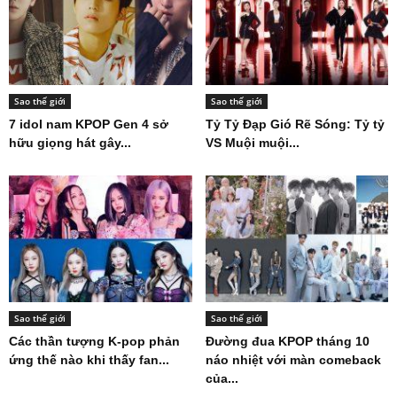
Sao thế giới
Sao thế giới
7 idol nam KPOP Gen 4 sở
Tỷ Tỷ Đạp Gió Rẽ Sóng: Tỷ tỷ
hữu giọng hát gây...
VS Muội muội...
Sao thế giới
Sao thế giới
Các thần tượng K-pop phản
Đường đua KPOP tháng 10
ứng thế nào khi thấy fan...
náo nhiệt với màn comeback
của...