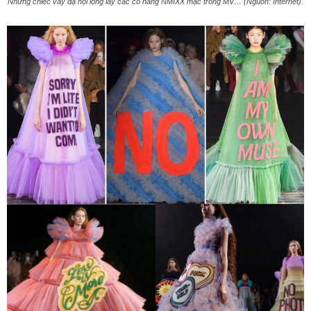
Những chiếc váy dạ hội lộng lẫy các cô nàng NMIXX mặc trong MV… (Nguồn: Internet).