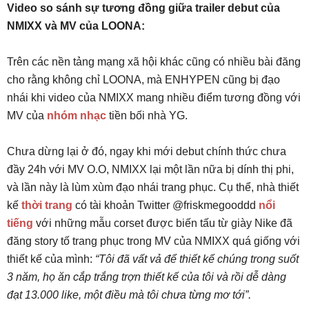
Video so sánh sự tương đồng giữa trailer debut của
NMIXX và MV của LOONA:
Trên các nền tảng mạng xã hội khác cũng có nhiều bài đăng
cho rằng không chỉ LOONA, mà ENHYPEN cũng bị đạo
nhái khi video của NMIXX mang nhiều điểm tương đồng với
MV của
nhóm nhạc
tiền bối nhà YG.
Chưa dừng lại ở đó, ngay khi mới debut chính thức chưa
đầy 24h với MV O.O, NMIXX lại một lần nữa bị dính thị phi,
và lần này là lùm xùm đạo nhái trang phục. Cụ thể, nhà thiết
kế
thời trang
có tài khoản Twitter @friskmegooddd
nổi
tiếng
với những mẫu corset được biến tấu từ giày Nike đã
đăng story tố trang phục trong MV của NMIXX quá giống với
thiết kế của mình:
“Tôi đã vất vả để thiết kế chúng trong suốt
3 năm, họ ăn cắp trắng trợn thiết kế của tôi và rồi dễ dàng
đạt 13.000 like, một điều mà tôi chưa từng mơ tới”.