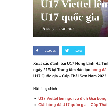
U17 Viettel lên
U17 quốc gia 
Bởi
An Hy
-
22/03/2023
Facebook
Tweet
Xuất sắc đánh bại U17 Hồng Lĩnh Hà Tĩnh 
ngày 21/3 tại Trung tâm đào tạo
bóng đá
U17 Quốc gia – Cúp Thái Sơn Nam 2023.
Nội dung chính
U17 Viettel lên ngôi vô địch Giải bó
Giải bóng đá U17 quốc gia – Cúp Thá