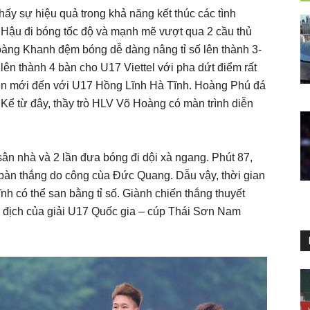
thấy sự hiệu quả trong khả năng kết thúc các tình
 Hậu đi bóng tốc độ và mạnh mẽ vượt qua 2 cầu thủ
àng Khanh đệm bóng dễ dàng nâng tỉ số lên thành 3-
 lên thành 4 bàn cho U17 Viettel với pha dứt điểm rất
iên mới đến với U17 Hồng Lĩnh Hà Tĩnh. Hoàng Phú đá
. Kể từ đây, thầy trò HLV Võ Hoàng có màn trình diễn
 sân nhà và 2 lần đưa bóng đi dội xà ngang. Phút 87,
bàn thắng do công cùa Đức Quang. Dẫu vậy, thời gian
nh có thể san bằng tỉ số. Giành chiến thắng thuyết
vô địch của giải U17 Quốc gia – cúp Thái Sơn Nam