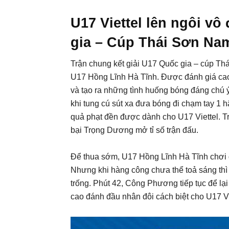
U17 Viettel lên ngôi vô
gia – Cúp Thái Sơn Na
Trận chung kết giải U17 Quốc gia – cúp Th
U17 Hồng Lĩnh Hà Tĩnh. Được đánh giá cao 
và tạo ra những tình huống bóng đáng chú 
khi tung cú sút xa đưa bóng đi chạm tay 1
quả phạt đền được dành cho U17 Viettel. 
bại Trọng Dương mở tỉ số trận đấu.
Để thua sớm, U17 Hồng Lĩnh Hà Tĩnh chơi đ
Nhưng khi hàng công chưa thể toả sáng thì 
trống. Phút 42, Công Phương tiếp tục để lạ
cao đánh đầu nhân đôi cách biệt cho U17 Vi