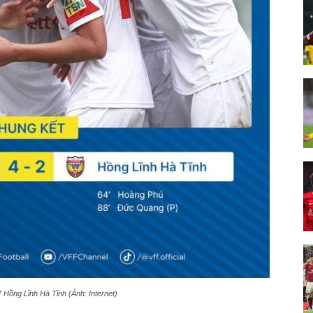
7 Hồng Lĩnh Hà Tĩnh (Ảnh: Internet)