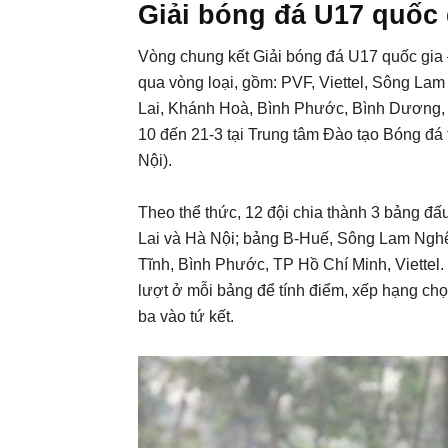
Giải bóng đá U17 quốc
Vòng chung kết Giải bóng đá U17 quốc gia
qua vòng loại, gồm: PVF, Viettel, Sông L
Lai, Khánh Hoà, Bình Phước, Bình Dương, 
10 đến 21-3 tại Trung tâm Đào tạo Bóng đá
Nội).
Theo thể thức, 12 đội chia thành 3 bảng 
Lai và Hà Nội; bảng B-Huế, Sông Lam Ngh
Tĩnh, Bình Phước, TP Hồ Chí Minh, Viettel. 
lượt ở mỗi bảng để tính điểm, xếp hạng chọn
ba vào tứ kết.