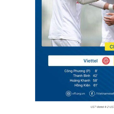
U17 Viettel 4-2 U1