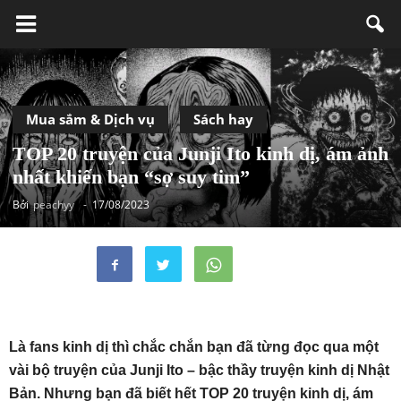
Mua sắm & Dịch vụ
Sách hay
TOP 20 truyện của Junji Ito kinh dị, ám ảnh
nhất khiến bạn “sợ suy tim”
Bởi
peachyy
-
17/08/2023
Là fans kinh dị thì chắc chắn bạn đã từng đọc qua một
vài bộ truyện của Junji Ito – bậc thầy truyện kinh dị Nhật
Bản. Nhưng bạn đã biết hết TOP 20 truyện kinh dị, ám