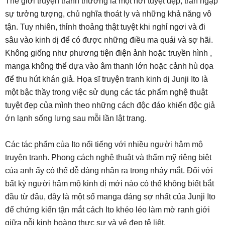
Thế giới truyện tranh thường là một nơi tuyệt đẹp, tràn ngập
sự tưởng tượng, chủ nghĩa thoát ly và những khả năng vô
tận. Tuy nhiên, thỉnh thoảng thật tuyệt khi nghỉ ngơi và đi
sâu vào kinh dị để có được những điều ma quái và sợ hãi.
Không giống như phương tiện điện ảnh hoặc truyền hình ,
manga không thể dựa vào âm thanh lớn hoặc cảnh hù dọa
để thu hút khán giả. Họa sĩ truyện tranh kinh dị Junji Ito là
một bậc thầy trong việc sử dụng các tác phẩm nghệ thuật
tuyệt đẹp của mình theo những cách độc đáo khiến độc giả
ớn lạnh sống lưng sau mỗi lần lật trang.
Các tác phẩm của Ito nổi tiếng với nhiều người hâm mộ
truyện tranh. Phong cách nghệ thuật và thẩm mỹ riêng biệt
của anh ấy có thể dễ dàng nhận ra trong nháy mắt. Đối với
bất kỳ người hâm mộ kinh dị mới nào có thể không biết bắt
đầu từ đâu, đây là một số manga đáng sợ nhất của Junji Ito
để chứng kiến ​​tận mắt cách Ito khéo léo làm mờ ranh giới
giữa nỗi kinh hoàng thực sự và vẻ đẹp tê liệt.