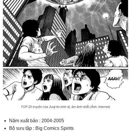
TOP 20 truyện của Junji Ito kinh dị, ám ảnh nhất (Ảnh: Internet)
Năm xuất bản : 2004-2005
Bộ sưu tập : Big Comics Spirits