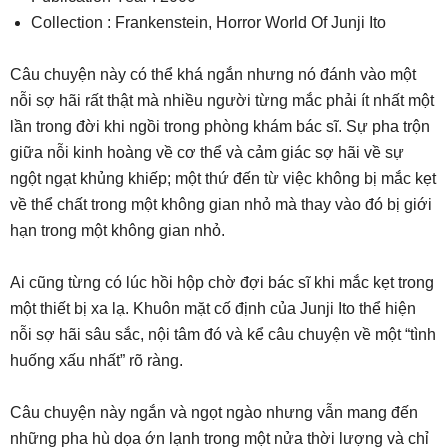
Collection : Frankenstein, Horror World Of Junji Ito
Câu chuyện này có thể khá ngắn nhưng nó đánh vào một
nỗi sợ hãi rất thật mà nhiều người từng mắc phải ít nhất một
lần trong đời khi ngồi trong phòng khám bác sĩ. Sự pha trộn
giữa nỗi kinh hoàng về cơ thể và cảm giác sợ hãi về sự
ngột ngạt khủng khiếp; một thứ đến từ việc không bị mắc kẹt
về thể chất trong một không gian nhỏ mà thay vào đó bị giới
hạn trong một không gian nhỏ.
Ai cũng từng có lúc hồi hộp chờ đợi bác sĩ khi mắc kẹt trong
một thiết bị xa lạ. Khuôn mặt cố định của Junji Ito thể hiện
nỗi sợ hãi sâu sắc, nội tâm đó và kể câu chuyện về một “tình
huống xấu nhất” rõ ràng.
Câu chuyện này ngắn và ngọt ngào nhưng vẫn mang đến
những pha hù dọa ớn lạnh trong một nửa thời lượng và chỉ