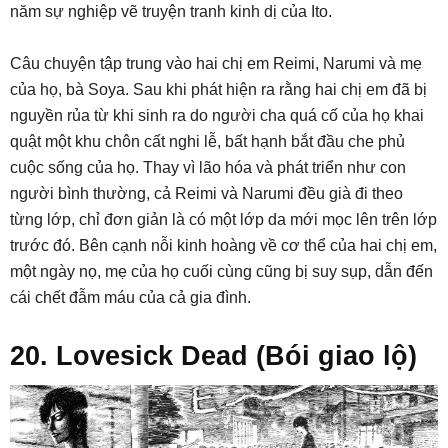
năm sự nghiệp vẽ truyện tranh kinh dị của Ito.
Câu chuyện tập trung vào hai chị em Reimi, Narumi và mẹ
của họ, bà Soya. Sau khi phát hiện ra rằng hai chị em đã bị
nguyền rủa từ khi sinh ra do người cha quá cố của họ khai
quật một khu chôn cất nghi lễ, bất hạnh bắt đầu che phủ
cuộc sống của họ. Thay vì lão hóa và phát triển như con
người bình thường, cả Reimi và Narumi đều già đi theo
từng lớp, chỉ đơn giản là có một lớp da mới mọc lên trên lớp
trước đó. Bên cạnh nỗi kinh hoàng về cơ thể của hai chị em,
một ngày nọ, mẹ của họ cuối cùng cũng bị suy sụp, dẫn đến
cái chết đẫm máu của cả gia đình.
20. Lovesick Dead (Bói giao lộ)