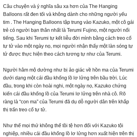
Câu chuyện và ý nghĩa sâu xa hơn của The Hanging
Balloons rất đen tối và không dành cho những người yếu
tim . The Hanging Balloons tập trung vào Kazuko, một cô gái
trẻ có người bạn thân nhất là Terumi Fujino, một người nổi
tiếng. Sau khi Terumi tự kết liễu đời mình bằng cách treo cổ
tự tử vào một ngày nọ, mọi người nhận thấy một làn sóng tự
tử được thực hiện theo cách tương tự như của Terumi.
Người hâm mộ dường như bị ảo giác về hồn ma của Terumi
dưới dạng một cái đầu khổng lồ lơ lửng trên bầu trời. Lúc
đầu, trong khi còn hoài nghi, một ngày nọ, Kazuko chứng
kiến ​​​​cái đầu khổng lồ của Terumi lơ lửng trên nhà cô. Rõ
ràng là “con ma” của Terumi đã dụ dỗ người dân trên khắp
thị trấn treo cổ tự tử.
Như thể mọi thứ không thể tồi tệ hơn đối với Kazuko tội
nghiệp, nhiều cái đầu khổng lồ lơ lửng hơn xuất hiện trên thị