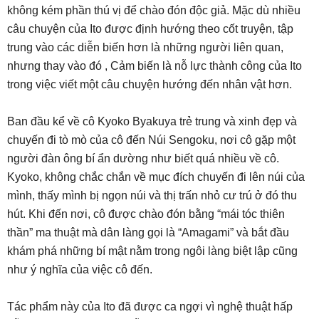
không kém phần thú vị để chào đón độc giả. Mặc dù nhiều
câu chuyện của Ito được định hướng theo cốt truyện, tập
trung vào các diễn biến hơn là những người liên quan,
nhưng thay vào đó , Cảm biến là nỗ lực thành công của Ito
trong việc viết một câu chuyện hướng đến nhân vật hơn.
Ban đầu kể về cô Kyoko Byakuya trẻ trung và xinh đẹp và
chuyến đi tò mò của cô đến Núi Sengoku, nơi cô gặp một
người đàn ông bí ẩn dường như biết quá nhiều về cô.
Kyoko, không chắc chắn về mục đích chuyến đi lên núi của
mình, thấy mình bị ngọn núi và thị trấn nhỏ cư trú ở đó thu
hút. Khi đến nơi, cô được chào đón bằng “mái tóc thiên
thần” ma thuật mà dân làng gọi là “Amagami” và bắt đầu
khám phá những bí mật nằm trong ngôi làng biệt lập cũng
như ý nghĩa của việc cô đến.
Tác phẩm này của Ito đã được ca ngợi vì nghệ thuật hấp