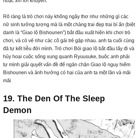
hoặc xin lời khuyên.
Rõ ràng là trò chơi này không ngây thơ như những gì các
nữ sinh tưởng tượng mà là một chàng trai đẹp trai bí ẩn (biệt
danh là “Giao lộ Bishounen”) bắt đầu xuất hiện khi chơi trò
chơi, và có vẻ như các cô gái trẻ gặp nhau. anh ta cuối cùng
đã tự kết liễu đời mình. Trò chơi Bói giao lộ bắt đầu lấy đi và
hủy hoại cuộc sống xung quanh Ryuusuke, buộc anh phải
tự mình giải quyết vấn đề để ngăn chặn Giao lộ nguy hiểm
Bishounen và ảnh hưởng có hại của anh ta một lần và mãi
mãi
19. The Den Of The Sleep
Demon