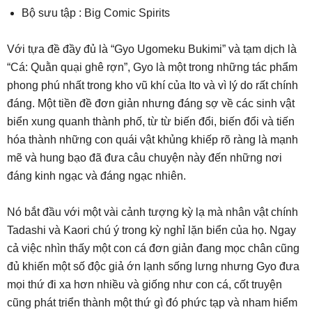
Bộ sưu tập : Big Comic Spirits
Với tựa đề đầy đủ là “Gyo Ugomeku Bukimi” và tạm dịch là
“Cá: Quằn quại ghê rợn”, Gyo là một trong những tác phẩm
phong phú nhất trong kho vũ khí của Ito và vì lý do rất chính
đáng. Một tiền đề đơn giản nhưng đáng sợ về các sinh vật
biển xung quanh thành phố, từ từ biến đổi, biến đổi và tiến
hóa thành những con quái vật khủng khiếp rõ ràng là mạnh
mẽ và hung bạo đã đưa câu chuyện này đến những nơi
đáng kinh ngạc và đáng ngạc nhiên.
Nó bắt đầu với một vài cảnh tượng kỳ lạ mà nhân vật chính
Tadashi và Kaori chú ý trong kỳ nghỉ lặn biển của họ. Ngay
cả việc nhìn thấy một con cá đơn giản đang mọc chân cũng
đủ khiến một số độc giả ớn lạnh sống lưng nhưng Gyo đưa
mọi thứ đi xa hơn nhiều và giống như con cá, cốt truyện
cũng phát triển thành một thứ gì đó phức tạp và nham hiểm