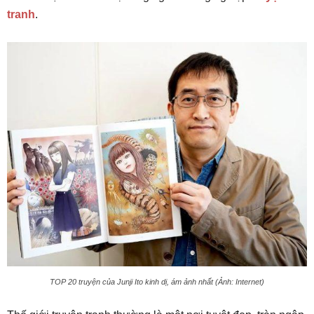
tranh
.
TOP 20 truyện của Junji Ito kinh dị, ám ảnh nhất (Ảnh: Internet)