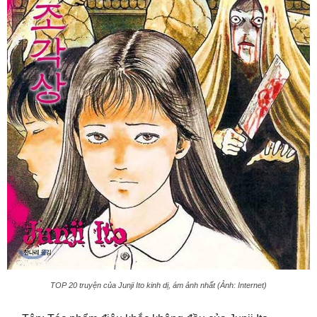
TOP 20 truyện của Junji Ito kinh dị, ám ảnh nhất (Ảnh: Internet)