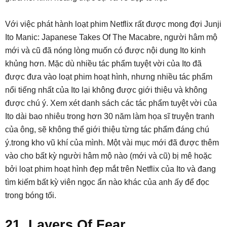
Với việc phát hành loạt phim Netflix rất được mong đợi Junji
Ito Manic: Japanese Takes Of The Macabre, người hâm mộ
mới và cũ đã nóng lòng muốn có được nội dung Ito kinh
khủng hơn. Mặc dù nhiều tác phẩm tuyệt vời của Ito đã
được đưa vào loạt phim hoạt hình, nhưng nhiều tác phẩm
nổi tiếng nhất của Ito lại không được giới thiệu và không
được chú ý. Xem xét danh sách các tác phẩm tuyệt vời của
Ito dài bao nhiêu trong hơn 30 năm làm họa sĩ truyện tranh
của ông, sẽ không thể giới thiệu từng tác phẩm đáng chú
ý.trong kho vũ khí của mình. Một vài mục mới đã được thêm
vào cho bất kỳ người hâm mộ nào (mới và cũ) bị mê hoặc
bởi loạt phim hoạt hình đẹp mắt trên Netflix của Ito và đang
tìm kiếm bất kỳ viên ngọc ẩn nào khác của anh ấy để đọc
trong bóng tối.
21. Layers Of Fear