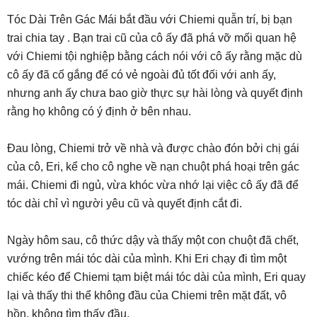
Tóc Dài Trên Gác Mái bắt đầu với Chiemi quẫn trí, bị bạn
trai chia tay . Bạn trai cũ của cô ấy đã phá vỡ mối quan hệ
với Chiemi tội nghiệp bằng cách nói với cô ấy rằng mặc dù
cô ấy đã cố gắng để có vẻ ngoài đủ tốt đối với anh ấy,
nhưng anh ấy chưa bao giờ thực sự hài lòng và quyết định
rằng họ không có ý định ở bên nhau.
Đau lòng, Chiemi trở về nhà và được chào đón bởi chị gái
của cô, Eri, kể cho cô nghe về nạn chuột phá hoại trên gác
mái. Chiemi đi ngủ, vừa khóc vừa nhớ lại việc cô ấy đã để
tóc dài chỉ vì người yêu cũ và quyết định cắt đi.
Ngày hôm sau, cô thức dậy và thấy một con chuột đã chết,
vướng trên mái tóc dài của mình. Khi Eri chạy đi tìm một
chiếc kéo để Chiemi tạm biệt mái tóc dài của mình, Eri quay
lại và thấy thi thể không đầu của Chiemi trên mặt đất, vô
hồn, không tìm thấy đầu.