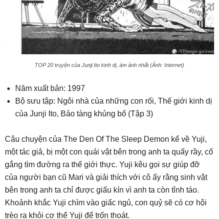
TOP 20 truyện của Junji Ito kinh dị, ám ảnh nhất (Ảnh: Internet)
Năm xuất bản: 1997
Bộ sưu tập: Ngôi nhà của những con rối, Thế giới kinh dị
của Junji Ito, Bảo tàng khủng bố (Tập 3)
Câu chuyện của The Den Of The Sleep Demon kể về Yuji,
một tác giả, bị một con quái vật bên trong anh ta quấy rầy, cố
gắng tìm đường ra thế giới thực. Yuji kêu gọi sự giúp đỡ
của người bạn cũ Mari và giải thích với cô ấy rằng sinh vật
bên trong anh ta chỉ được giấu kín vì anh ta còn tỉnh táo.
Khoảnh khắc Yuji chìm vào giấc ngủ, con quỷ sẽ có cơ hội
trèo ra khỏi cơ thể Yuji để trốn thoát.