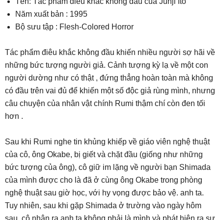
Tên: Tác phẩm điêu khắc không đầu của Junji Ito
Năm xuất bản : 1995
Bộ sưu tập : Flesh-Colored Horror
Tác phẩm điêu khắc không đầu khiến nhiều người sợ hãi về
những bức tượng người giả. Cảnh tượng kỳ lạ về một con
người dường như có thật , đứng thẳng hoàn toàn mà không
có đầu trên vai đủ để khiến một số độc giả rùng mình, nhưng
câu chuyện của nhân vật chính Rumi thậm chí còn đen tối
hơn .
Sau khi Rumi nghe tin khủng khiếp về giáo viên nghệ thuật
của cô, ông Okabe, bị giết và chặt đầu (giống như những
bức tượng của ông), cô giữ im lặng về người bạn Shimada
của mình được cho là đã ở cùng ông Okabe trong phòng
nghệ thuật sau giờ học, với hy vọng được bảo vệ. anh ta.
Tuy nhiên, sau khi gặp Shimada ở trường vào ngày hôm
sau, cô nhận ra anh ta không phải là mình và phát hiện ra sự