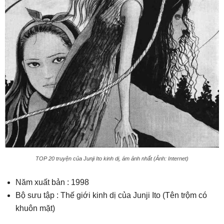
TOP 20 truyện của Junji Ito kinh dị, ám ảnh nhất (Ảnh: Internet)
Năm xuất bản : 1998
Bộ sưu tập : Thế giới kinh dị của Junji Ito (Tên trộm có
khuôn mặt)