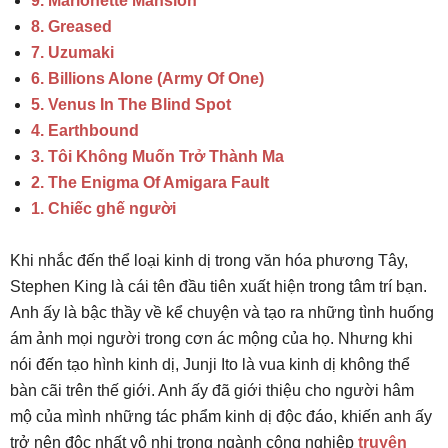
9. Marionette Mansion
8. Greased
7. Uzumaki
6. Billions Alone (Army Of One)
5. Venus In The Blind Spot
4. Earthbound
3. Tôi Không Muốn Trở Thành Ma
2. The Enigma Of Amigara Fault
1. Chiếc ghế người
Khi nhắc đến thể loại kinh dị trong văn hóa phương Tây,
Stephen King là cái tên đầu tiên xuất hiện trong tâm trí bạn.
Anh ấy là bậc thầy về kể chuyện và tạo ra những tình huống
ám ảnh mọi người trong cơn ác mộng của họ. Nhưng khi
nói đến tạo hình kinh dị, Junji Ito là vua kinh dị không thể
bàn cãi trên thế giới. Anh ấy đã giới thiệu cho người hâm
mộ của mình những tác phẩm kinh dị độc đáo, khiến anh ấy
trở nên độc nhất vô nhị trong ngành công nghiệp
truyện