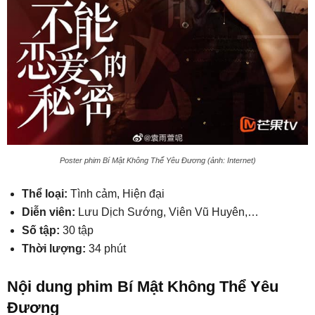
Poster phim Bí Mật Không Thể Yêu Đương (ảnh: Internet)
Thể loại:
Tình cảm, Hiện đại
Diễn viên:
Lưu Dịch Sướng, Viên Vũ Huyên,…
Số tập:
30 tập
Thời lượng:
34 phút
Nội dung phim Bí Mật Không Thể Yêu
Đương