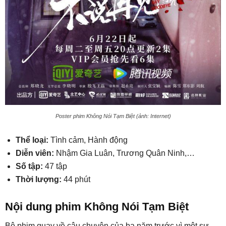
Poster phim Không Nói Tạm Biệt (ảnh: Internet)
Thể loại:
Tình cảm, Hành động
Diễn viên:
Nhậm Gia Luân, Trương Quân Ninh,…
Số tập:
47 tập
Thời lượng:
44 phút
Nội dung phim Không Nói Tạm Biệt
Bộ phim quay về câu chuyện của ba năm trước vì một sự