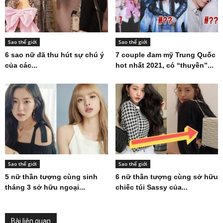
Sao thế giới
Sao thế giới
6 sao nữ đã thu hút sự chú ý
7 couple đam mỹ Trung Quốc
của các...
hot nhất 2021, có “thuyền”...
Sao thế giới
Sao thế giới
5 nữ thần tượng cùng sinh
6 nữ thần tượng cùng sở hữu
tháng 3 sở hữu ngoại...
chiếc túi Sassy của...
Bài liên quan