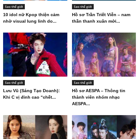
Sao thế giới
Sao thế giới
10 idol nữ Kpop thiện cảm
Hồ sơ Trần Triết Viễn – nam
nhờ visual lung linh do...
thần thanh xuân mới...
Sao thế giới
Sao thế giới
Lưu Vũ (Sáng Tạo Doanh):
Hồ sơ AESPA – Thông tin
Khi C vị đỉnh cao “chết...
thành viên nhóm nhạc
AESPA...