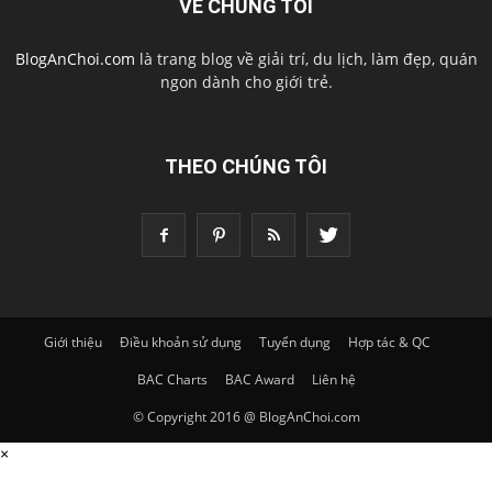
VỀ CHÚNG TÔI
BlogAnChoi.com
là trang blog về giải trí, du lịch, làm đẹp, quán
ngon dành cho giới trẻ.
THEO CHÚNG TÔI
Giới thiệu
Điều khoản sử dụng
Tuyển dụng
Hợp tác & QC
BAC Charts
BAC Award
Liên hệ
© Copyright 2016 @ BlogAnChoi.com
×