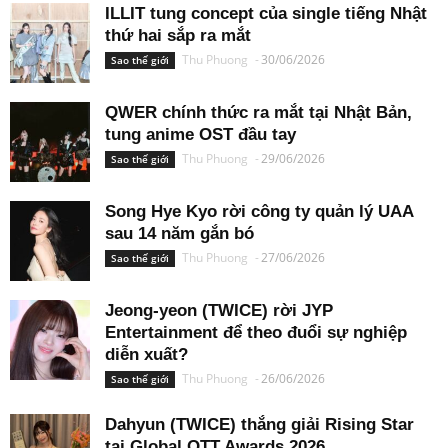
ILLIT tung concept của single tiếng Nhật
thứ hai sắp ra mắt
Thu Phuong
-
30/06/2026
Sao thế giới
QWER chính thức ra mắt tại Nhật Bản,
tung anime OST đầu tay
Thu Phuong
-
29/06/2026
Sao thế giới
Song Hye Kyo rời công ty quản lý UAA
sau 14 năm gắn bó
Thu Phuong
-
27/06/2026
Sao thế giới
Jeong-yeon (TWICE) rời JYP
Entertainment để theo đuổi sự nghiệp
diễn xuất?
Thu Phuong
-
26/06/2026
Sao thế giới
Dahyun (TWICE) thắng giải Rising Star
tại Global OTT Awards 2026