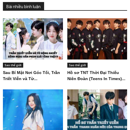
Bài nhiều bình luận
Sao thế giới
Sao thế giới
Sau Bí Mật Nơi Góc Tối, Trần
Hồ sơ TNT Thời Đại Thiếu
Triết Viễn và Từ...
Niên Đoàn (Teens In Times)...