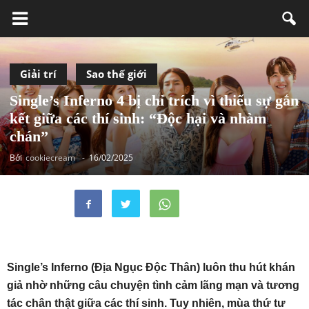
Giải trí
Sao thế giới
Single’s Inferno 4 bị chỉ trích vì thiếu sự gắn
kết giữa các thí sinh: “Độc hại và nhàm
chán”
Bởi
cookiecream
-
16/02/2025
Single’s Inferno (Địa Ngục Độc Thân) luôn thu hút khán
giả nhờ những câu chuyện tình cảm lãng mạn và tương
tác chân thật giữa các thí sinh. Tuy nhiên, mùa thứ tư