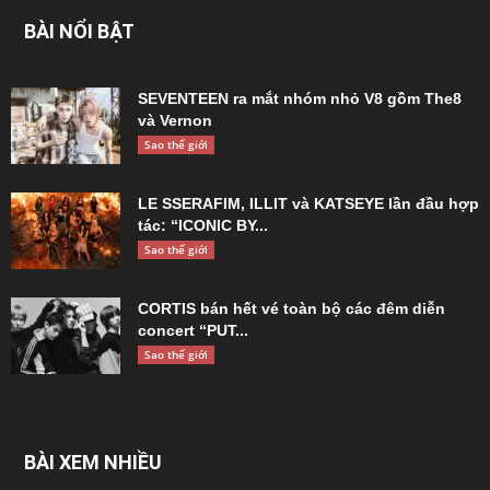
BÀI NỔI BẬT
SEVENTEEN ra mắt nhóm nhỏ V8 gồm The8
và Vernon
Sao thế giới
LE SSERAFIM, ILLIT và KATSEYE lần đầu hợp
tác: “ICONIC BY...
Sao thế giới
CORTIS bán hết vé toàn bộ các đêm diễn
concert “PUT...
Sao thế giới
BÀI XEM NHIỀU