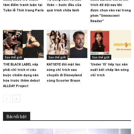
tâm điểm tranh luận tại
thân – bước đầu của
trích dữ dội sau khi
Tuần lễ Thời trang Paris
quá trình chữa lành
được chọn vào vai trong
phim “Omniscient
Reader”
Sao thế giới
Sao thế giới
Sao thế giới
THE BLACK LABEL vấp
KATSEYE đối mặt làn
‘Under 15’ tiếp tục sản
phải chỉ trích vì cáo
sóng chỉ trích sau
xuất bất chấp làn sóng
buộc chiếm dụng văn
chuyến đi Disneyland
chỉ trích
hóa trước thềm debut
cùng Scooter Braun
ALLDAY Project
Bài nổi bật