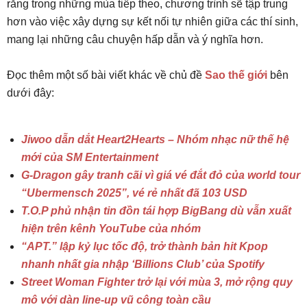
rằng trong những mùa tiếp theo, chương trình sẽ tập trung
hơn vào việc xây dựng sự kết nối tự nhiên giữa các thí sinh,
mang lại những câu chuyện hấp dẫn và ý nghĩa hơn.
Đọc thêm một số bài viết khác về chủ đề
Sao thế giới
bên
dưới đây:
Jiwoo dẫn dắt Heart2Hearts – Nhóm nhạc nữ thế hệ
mới của SM Entertainment
G-Dragon gây tranh cãi vì giá vé đắt đỏ của world tour
“Ubermensch 2025”, vé rẻ nhất đã 103 USD
T.O.P phủ nhận tin đồn tái hợp BigBang dù vẫn xuất
hiện trên kênh YouTube của nhóm
“APT.” lập kỷ lục tốc độ, trở thành bản hit Kpop
nhanh nhất gia nhập ‘Billions Club’ của Spotify
Street Woman Fighter trở lại với mùa 3, mở rộng quy
mô với dàn line-up vũ công toàn cầu