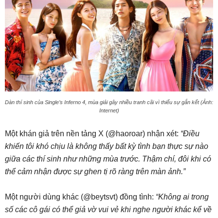
Dàn thí sinh của Single’s Inferno 4, mùa giải gây nhiều tranh cãi vì thiếu sự gắn kết (Ảnh:
Internet)
Một khán giả trên nền tảng X (@haoroar) nhận xét:
“Điều
khiến tôi khó chịu là không thấy bất kỳ tình bạn thực sự nào
giữa các thí sinh như những mùa trước. Thậm chí, đôi khi có
thể cảm nhận được sự ghen tị rõ ràng trên màn ảnh.”
Một người dùng khác (@beytsvt) đồng tình:
“Không ai trong
số các cô gái có thể giả vờ vui vẻ khi nghe người khác kể về