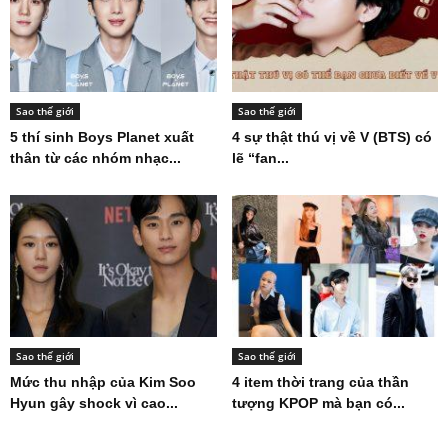
Sao thế giới
Sao thế giới
5 thí sinh Boys Planet xuất
4 sự thật thú vị về V (BTS) có
thân từ các nhóm nhạc...
lẽ “fan...
Sao thế giới
Sao thế giới
Mức thu nhập của Kim Soo
4 item thời trang của thần
Hyun gây shock vì cao...
tượng KPOP mà bạn có...