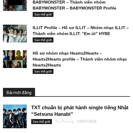
BABYMONSTER – Thành viên nhóm
BABYMONSTER – BABYMONSTER Profile
Sao thế giới
ILLIT Profile – Hồ sơ ILLIT – Nhóm nhạc ILLIT –
Thành viên nhóm ILLIT: “Em út” HYBE
Sao thế giới
Hồ sơ nhóm nhạc Hearts2Hearts –
Hearts2Hearts profile – Thành viên nhóm nhạc
Hearts2Hearts
Sao thế giới
Bài mới đăng
TXT chuẩn bị phát hành single tiếng Nhật
“Setsuna Hanabi”
Thu Phuong
-
03/07/2026
Sao thế giới