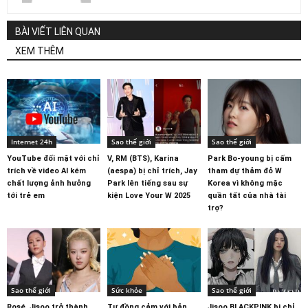
BÀI VIẾT LIÊN QUAN
XEM THÊM
Internet 24h
Sao thế giới
Sao thế giới
YouTube đối mặt với chỉ
V, RM (BTS), Karina
Park Bo-young bị cấm
trích về video AI kém
(aespa) bị chỉ trích, Jay
tham dự thảm đỏ W
chất lượng ảnh hưởng
Park lên tiếng sau sự
Korea vì không mặc
tới trẻ em
kiện Love Your W 2025
quần tất của nhà tài
trợ?
Sao thế giới
Sức khỏe
Sao thế giới
Rosé, Jisoo trở thành
Tự đồng cảm với bản
Jisoo BLACKPINK bị chỉ