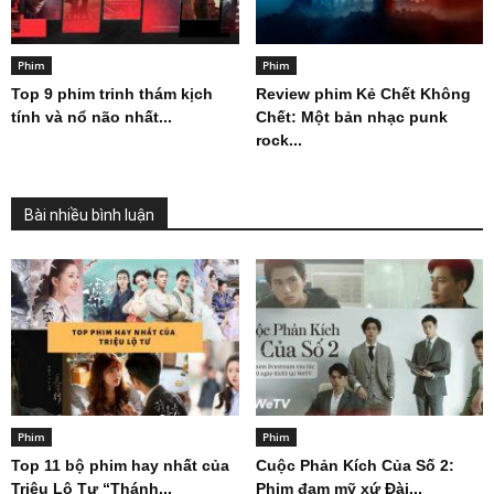
Phim
Phim
Top 9 phim trinh thám kịch
Review phim Kẻ Chết Không
tính và nổ não nhất...
Chết: Một bản nhạc punk
rock...
Bài nhiều bình luận
Phim
Phim
Top 11 bộ phim hay nhất của
Cuộc Phản Kích Của Số 2:
Triệu Lộ Tư “Thánh...
Phim đam mỹ xứ Đài...