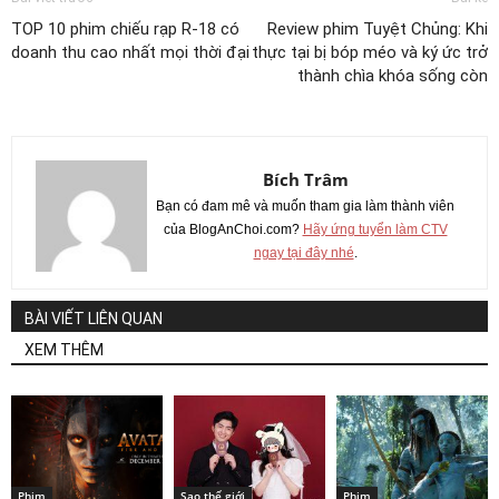
TOP 10 phim chiếu rạp R-18 có
Review phim Tuyệt Chủng: Khi
doanh thu cao nhất mọi thời đại
thực tại bị bóp méo và ký ức trở
thành chìa khóa sống còn
Bích Trâm
Bạn có đam mê và muốn tham gia làm thành viên
của BlogAnChoi.com?
Hãy ứng tuyển làm CTV
ngay tại đây nhé
.
BÀI VIẾT LIÊN QUAN
XEM THÊM
Phim
Sao thế giới
Phim