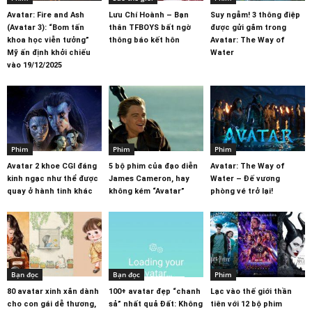
Avatar: Fire and Ash
Lưu Chí Hoành – Bạn
Suy ngẫm! 3 thông điệp
(Avatar 3): “Bom tấn
thân TFBOYS bất ngờ
được gửi gắm trong
khoa học viễn tưởng”
thông báo kết hôn
Avatar: The Way of
Mỹ ấn định khởi chiếu
Water
vào 19/12/2025
Phim
Phim
Phim
Avatar 2 khoe CGI đáng
5 bộ phim của đạo diễn
Avatar: The Way of
kinh ngạc như thể được
James Cameron, hay
Water – Đế vương
quay ở hành tinh khác
không kém “Avatar”
phòng vé trở lại!
Bạn đọc
Bạn đọc
Phim
80 avatar xinh xắn dành
100+ avatar đẹp “chanh
Lạc vào thế giới thần
cho con gái dễ thương,
sả” nhất quả Đất: Không
tiên với 12 bộ phim