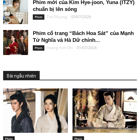
Phim mới của Kim Hye-joon, Yuna (ITZY)
chuẩn bị lên sóng
Thu Phuong
-
03/07/2026
Phim
Phim cổ trang “Bách Hoa Sát” của Mạnh
Tử Nghĩa và Hà Dữ chính...
Hoàng Anh Nhi
-
01/07/2026
Phim
Bài ngẫu nhiên
Phim
Phim