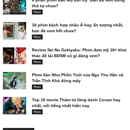
6 phần phim Đạo Mộ Bút Ký: Bạn đã xem đúng
thứ tự chưa?
Phim
18 phim bách hợp châu Á hay, ấn tượng nhất,
bạn đã xem hết chưa?
Phim
Review Sei No Gekiyaku: Phim đam mỹ 18+ khai
thác đề tài BDSM có gì đáng xem?
Phim
Phim Xán Như Phồn Tinh của Ngu Thu Hân và
Trần Tĩnh Khả đóng máy
Phim
Top 10 movie Thám tử lừng danh Conan hay
nhất, nổi tiếng nhất hiện nay
Phim