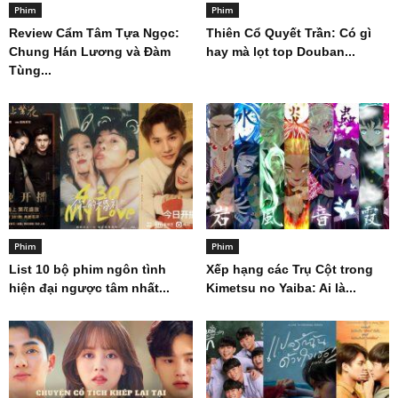
Phim
Phim
Review Cẩm Tâm Tựa Ngọc:
Thiên Cổ Quyết Trần: Có gì
Chung Hán Lương và Đàm
hay mà lọt top Douban...
Tùng...
Phim
Phim
List 10 bộ phim ngôn tình
Xếp hạng các Trụ Cột trong
hiện đại ngược tâm nhất...
Kimetsu no Yaiba: Ai là...