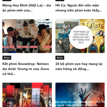
Mộng Hoa Đình (Hiệt La) – dự
Hồ Ca: Ngoài đời viên mãn
án phim mới của...
nhưng trên phim toàn thấy...
Phim
Phim
Kết phim Snowdrop: Netizen
10 bộ phim cực hay mang lại
dự đoán Young-ro của Jisoo
cảm hứng và động...
có thể...