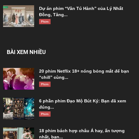
Dự án phim “Vân Tú Hành” của Lý Nhất
Đồng, Tăng...
Phim
BÀI XEM NHIỀU
20 phim Netflix 18+ nóng bỏng mắt để bạn
“chill” cùng...
Phim
6 phần phim Đạo Mộ Bút Ký: Bạn đã xem
đúng...
Phim
18 phim bách hợp châu Á hay, ấn tượng
nhất, bạn...