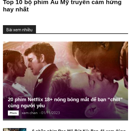
Top 10 bộ phim Âu Mỹ truyền cảm hứng
hay nhất
Bài xem nhiều
20 phim Netflix 18+ nóng bỏng mắt để bạn “chill”
cùng người yêu
xam chan
-
01/11/2023
Phim