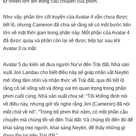
tự nhiên lớn lên trong câu chuyện của phim.
Như vậy, phần lớn cốt truyện của Avatar 4 vẫn chưa được
tiết lộ, nhưng Cameron đã chia sẻ rằng sẽ có một bước tiến
lớn về mặt thời gian trong phần này. Một phần của Avatar 4
đã được quay và phần còn lại sẽ được tiếp tục sau khi
Avatar 3 ra mắt.
Avatar 5 dự kiến sẽ đưa người Na’vi đến Trái đất. Nhà sản
xuất Jon Landau cho biết điều này sẽ giúp nhân vật Neytiri
mở rộng tầm nhìn và nhận thức về Trái đất, qua đó tiết lộ
rằng cô sẽ sống sót và đóng vai trò quan trọng trong phần
phim cuối cùng. Nhà sản xuất chia sẻ: “Tôi không định nói
về điều này, nhưng giờ tôi nghe rằng Jim (Cameron) đã nói
một chút về nó”, “Trong bộ phim thứ năm, có một phần câu
chuyện mà chúng tôi sẽ đến Trái đất. Và chúng tôi đến đó để
khai sáng mọi người, khai sáng Neytiri, để thấy những gì
đang tồn tại trên Trái đất.”