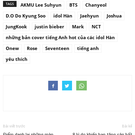
TAGS
AKMU Lee Suhyun
BTS
Chanyeol
D.O Do Kyung Soo
idol Hàn
Jaehyun
Joshua
JungKook
justin bieber
Mark
NCT
những bản cover tiếng Anh hot của các idol Hàn
Onew
Rose
Seventeen
tiếng anh
yêu thích
Bài viết trước
Bài kế
Điểm danh lại những màn
8 lý do khiến bạn tăng cân bất