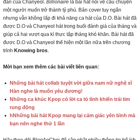
đàn của Chanyeol.
Billionaire
là bài hát nói về câu chuyện
một người muốn trở thành tỷ phú. Bản cover tuy ngắn
nhưng vẫn không lấp đi khả năng ca hát của D.O. Bài hát đã
được D.O và Chanyeol hát trong buổi đánh giá của tháng và
giúp cả hai vượt qua kì thực tập tháng khó khăn. Bài hát đã
được D.O và Chanyeol thể hiện một lần nữa trên chương
trình
Knowing bros
.
Mời bạn xem thêm các bài viết liên quan:
Những bài hát collab tuyệt vời giữa nam nữ nghệ sĩ
Hàn nghe là muốn yêu đương!
Những ca khúc Kpop có lời ca tỏ tình khiến trái tim
rung động
hNhững bài hát Kpop mang lại cảm giác yên bình mà
bạn nên nghe thử 1 lần
Hãy theo dõi BlogAnChoi để cập nhật nhiều thông tin bổ ích