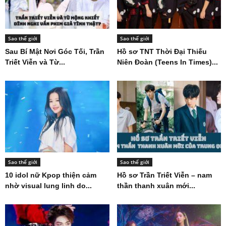
Sao thế giới
Sao thế giới
Sau Bí Mật Nơi Góc Tối, Trần
Hồ sơ TNT Thời Đại Thiếu
Triết Viễn và Từ...
Niên Đoàn (Teens In Times)...
Sao thế giới
Sao thế giới
10 idol nữ Kpop thiện cảm
Hồ sơ Trần Triết Viễn – nam
nhờ visual lung linh do...
thần thanh xuân mới...