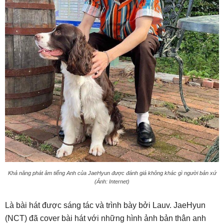
Khả năng phát âm tiếng Anh của JaeHyun được đánh giá không khác gì người bản xứ
(Ảnh: Internet)
Là bài hát được sáng tác và trình bày bởi Lauv. JaeHyun
(NCT) đã cover bài hát với những hình ảnh bản thân anh