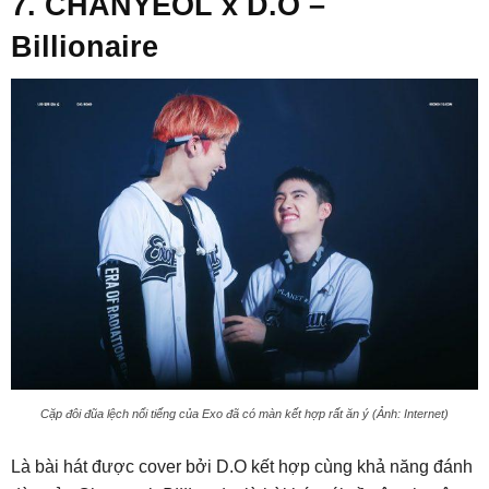
7. CHANYEOL x D.O –
Billionaire
Cặp đôi đũa lệch nổi tiếng của Exo đã có màn kết hợp rất ăn ý (Ảnh: Internet)
Là bài hát được cover bởi D.O kết hợp cùng khả năng đánh