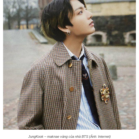
JungKook – maknae vàng của nhà BTS (Ảnh: Internet)