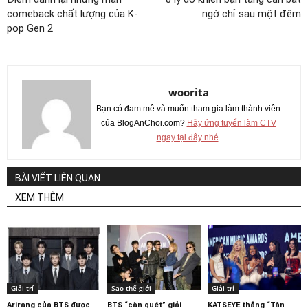
comeback chất lượng của K-
ngờ chỉ sau một đêm
pop Gen 2
woorita
Bạn có đam mê và muốn tham gia làm thành viên
của BlogAnChoi.com?
Hãy ứng tuyển làm CTV
ngay tại đây nhé
.
BÀI VIẾT LIÊN QUAN
XEM THÊM
Giải trí
Sao thế giới
Giải trí
Arirang của BTS được
BTS “càn quét” giải
KATSEYE thắng “Tân