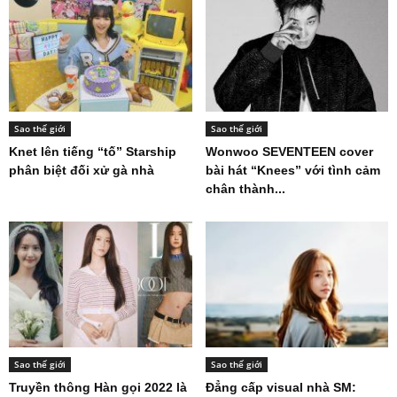
Sao thế giới
Sao thế giới
Knet lên tiếng “tố” Starship
Wonwoo SEVENTEEN cover
phân biệt đối xử gà nhà
bài hát “Knees” với tình cảm
chân thành...
Sao thế giới
Sao thế giới
Truyền thông Hàn gọi 2022 là
Đẳng cấp visual nhà SM: