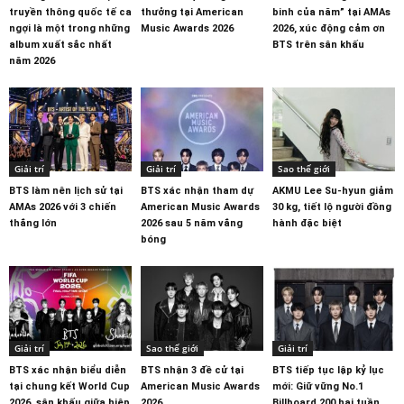
truyền thông quốc tế ca
thưởng tại American
binh của năm” tại AMAs
ngợi là một trong những
Music Awards 2026
2026, xúc động cảm ơn
album xuất sắc nhất
BTS trên sân khấu
năm 2026
Giải trí
Giải trí
Sao thế giới
BTS làm nên lịch sử tại
BTS xác nhận tham dự
AKMU Lee Su-hyun giảm
AMAs 2026 với 3 chiến
American Music Awards
30 kg, tiết lộ người đồng
thắng lớn
2026 sau 5 năm vắng
hành đặc biệt
bóng
Giải trí
Sao thế giới
Giải trí
BTS xác nhận biểu diễn
BTS nhận 3 đề cử tại
BTS tiếp tục lập kỷ lục
tại chung kết World Cup
American Music Awards
mới: Giữ vững No.1
2026, sân khấu giữa hiệp
2026
Billboard 200 hai tuần