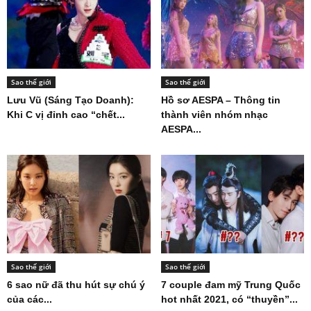
Sao thế giới
Sao thế giới
Lưu Vũ (Sáng Tạo Doanh):
Hồ sơ AESPA – Thông tin
Khi C vị đỉnh cao “chết...
thành viên nhóm nhạc
AESPA...
Sao thế giới
Sao thế giới
6 sao nữ đã thu hút sự chú ý
7 couple đam mỹ Trung Quốc
của các...
hot nhất 2021, có “thuyền”...