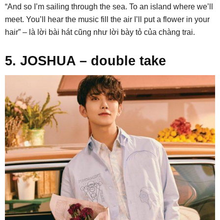
“And so I’m sailing through the sea. To an island where we’ll
meet. You’ll hear the music fill the air I’ll put a flower in your
hair” – là lời bài hát cũng như lời bày tỏ của chàng trai.
5. JOSHUA – double take