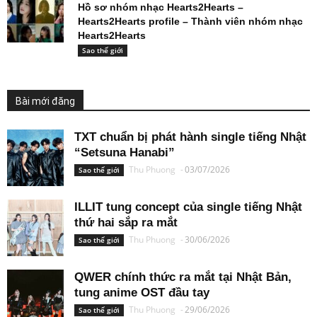
Hồ sơ nhóm nhạc Hearts2Hearts –
Hearts2Hearts profile – Thành viên nhóm nhạc
Hearts2Hearts
Sao thế giới
Bài mới đăng
TXT chuẩn bị phát hành single tiếng Nhật
“Setsuna Hanabi”
Thu Phuong
-
03/07/2026
Sao thế giới
ILLIT tung concept của single tiếng Nhật
thứ hai sắp ra mắt
Thu Phuong
-
30/06/2026
Sao thế giới
QWER chính thức ra mắt tại Nhật Bản,
tung anime OST đầu tay
Thu Phuong
-
29/06/2026
Sao thế giới