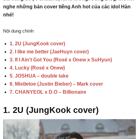
nghe những bản cover tiếng Anh hot của các idol Hàn
nhé!
Nội dung chính
1. 2U (JungKook cover)
2. I like me better (JaeHuyn cover)
3. If I Ain’t Got You (Rosé x Onew x SuHyun)
4. Lucky (Rosé x Onew)
5. JOSHUA – double take
6. Mistletoe (Justin Bieber) – Mark cover
7. CHANYEOL x D.O – Billionaire
1. 2U (JungKook cover)