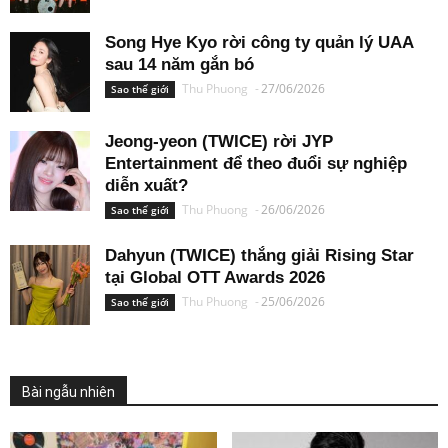
Song Hye Kyo rời công ty quản lý UAA
sau 14 năm gắn bó
Thu Phuong
-
27/06/2026
Sao thế giới
Jeong-yeon (TWICE) rời JYP
Entertainment để theo đuổi sự nghiệp
diễn xuất?
Thu Phuong
-
26/06/2026
Sao thế giới
Dahyun (TWICE) thắng giải Rising Star
tại Global OTT Awards 2026
Thu Phuong
-
25/06/2026
Sao thế giới
Bài ngẫu nhiên