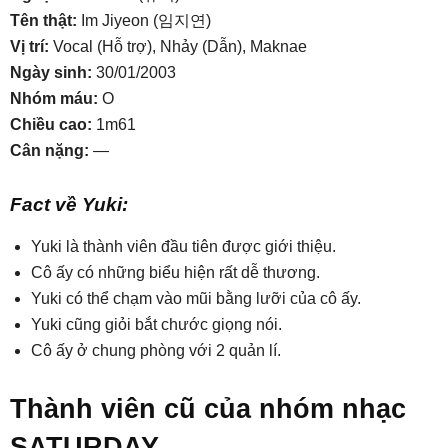
Tên thật:
Im Jiyeon (임지연)
Vị trí:
Vocal (Hỗ trợ), Nhảy (Dẫn), Maknae
Ngày sinh:
30/01/2003
Nhóm máu:
O
Chiều cao:
1m61
Cân nặng:
—
Fact về Yuki:
Yuki là thành viên đầu tiên được giới thiệu.
Cô ấy có những biểu hiện rất dễ thương.
Yuki có thể chạm vào mũi bằng lưỡi của cô ấy.
Yuki cũng giỏi bắt chước giọng nói.
Cô ấy ở chung phòng với 2 quản lí.
Thành viên cũ của nhóm nhạc
SATURDAY