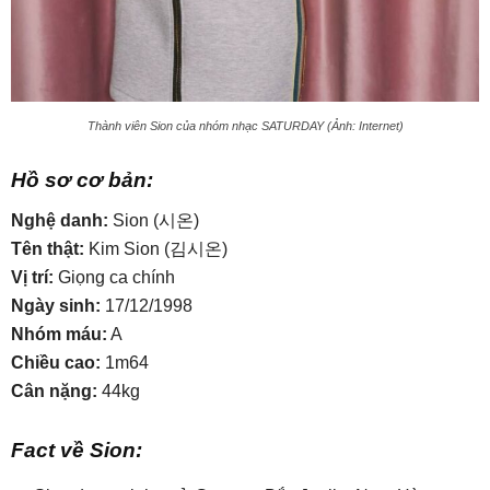
Thành viên Sion của nhóm nhạc SATURDAY (Ảnh: Internet)
Hồ sơ cơ bản:
Nghệ danh:
Sion (시온)
Tên thật:
Kim Sion (김시온)
Vị trí:
Giọng ca chính
Ngày sinh:
17/12/1998
Nhóm máu:
A
Chiều cao:
1m64
Cân nặng:
44kg
Fact về Sion: