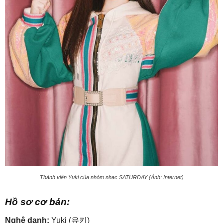
Thành viên Yuki của nhóm nhạc SATURDAY (Ảnh: Internet)
Hồ sơ cơ bản:
Nghệ danh:
Yuki (유키)