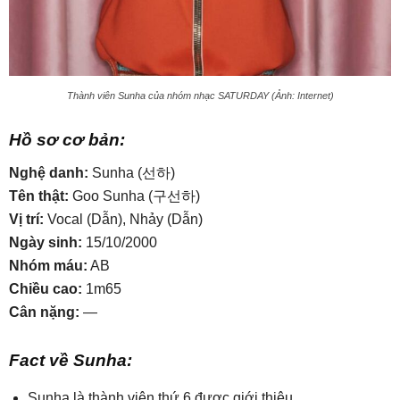
Thành viên Sunha của nhóm nhạc SATURDAY (Ảnh: Internet)
Hồ sơ cơ bản:
Nghệ danh:
Sunha (선하)
Tên thật:
Goo Sunha (구선하)
Vị trí:
Vocal (Dẫn), Nhảy (Dẫn)
Ngày sinh:
15/10/2000
Nhóm máu:
AB
Chiều cao:
1m65
Cân nặng:
—
Fact về Sunha:
Sunha là thành viên thứ 6 được giới thiệu.