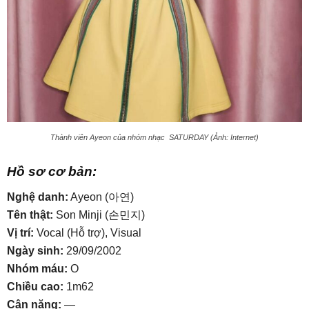
Thành viên Ayeon của nhóm nhạc SATURDAY (Ảnh: Internet)
Hồ sơ cơ bản:
Nghệ danh:
Ayeon (아연)
Tên thật:
Son Minji (손민지)
Vị trí:
Vocal (Hỗ trợ), Visual
Ngày sinh:
29/09/2002
Nhóm máu:
O
Chiều cao:
1m62
Cân nặng:
—