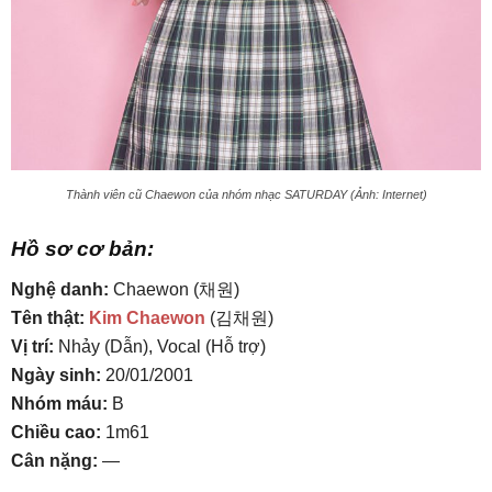
Thành viên cũ Chaewon của nhóm nhạc SATURDAY (Ảnh: Internet)
Hồ sơ cơ bản:
Nghệ danh:
Chaewon (채원)
Tên thật:
Kim Chaewon
(김채원)
Vị trí:
Nhảy (Dẫn), Vocal (Hỗ trợ)
Ngày sinh:
20/01/2001
Nhóm máu:
B
Chiều cao:
1m61
Cân nặng:
—