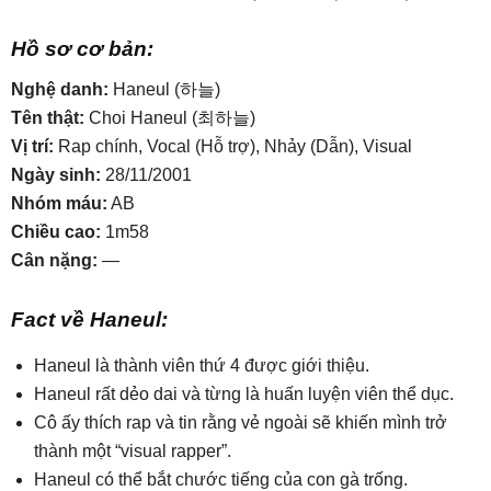
Hồ sơ cơ bản:
Nghệ danh:
Haneul (하늘)
Tên thật:
Choi Haneul (최하늘)
Vị trí:
Rap chính, Vocal (Hỗ trợ), Nhảy (Dẫn), Visual
Ngày sinh:
28/11/2001
Nhóm máu:
AB
Chiều cao:
1m58
Cân nặng:
—
Fact về Haneul:
Haneul là thành viên thứ 4 được giới thiệu.
Haneul rất dẻo dai và từng là huấn luyện viên thể dục.
Cô ấy thích rap và tin rằng vẻ ngoài sẽ khiến mình trở
thành một “visual rapper”.
Haneul có thể bắt chước tiếng của con gà trống.