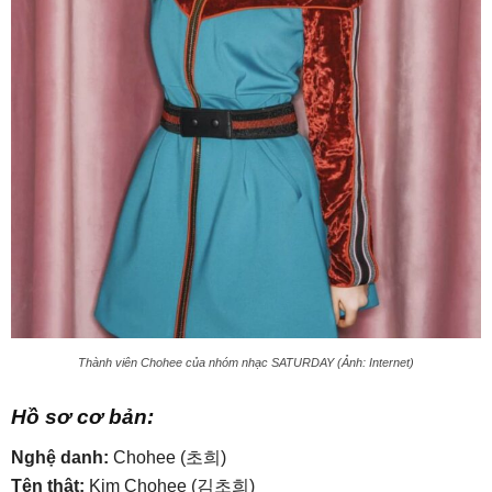
Thành viên Chohee của nhóm nhạc SATURDAY (Ảnh: Internet)
Hồ sơ cơ bản:
Nghệ danh:
Chohee (초희)
Tên thật:
Kim Chohee (김초희)