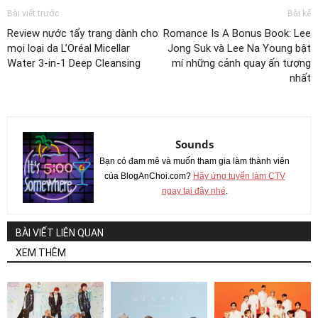
Bài viết trước
Bài kế
Review nước tẩy trang dành cho
Romance Is A Bonus Book: Lee
mọi loại da L’Oréal Micellar
Jong Suk và Lee Na Young bật
Water 3-in-1 Deep Cleansing
mí những cảnh quay ấn tượng
nhất
Sounds
Bạn có đam mê và muốn tham gia làm thành viên
của BlogAnChoi.com?
Hãy ứng tuyển làm CTV
ngay tại đây nhé
.
BÀI VIẾT LIÊN QUAN
XEM THÊM