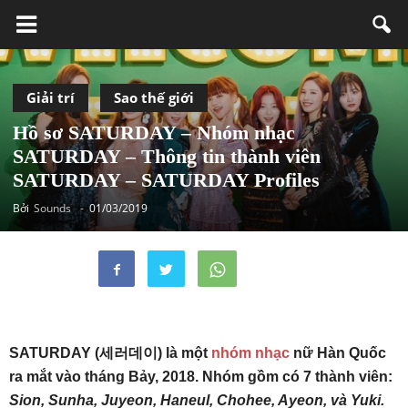
Giải trí
Sao thế giới
Hồ sơ SATURDAY – Nhóm nhạc
SATURDAY – Thông tin thành viên
SATURDAY – SATURDAY Profiles
Bởi
Sounds
-
01/03/2019
SATURDAY (세러데이) là một
nhóm nhạc
nữ Hàn Quốc
ra mắt vào tháng Bảy, 2018. Nhóm gồm có 7 thành viên:
Sion, Sunha, Juyeon, Haneul, Chohee, Ayeon, và Yuki.