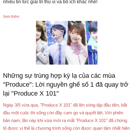
nhiều tin tức giải trí thú vị và bổ ích khác nhé!
Xem thêm
Những sự trùng hợp kỳ lạ của các mùa
"Produce": Lời nguyền ghế số 1 đã quay trở
lại "Produce X 101"
Ngày 3/5 vừa qua, "Produce X 101" đã lên sóng tập đầu tiên, bắt
đầu một cuộc thi sống còn đầy cam go và quyết liệt. Với phiên
bản nam, lần này khi vừa mới ra mắt "Produce X 101" đã chứng
tỏ được vị thế là chương trình sống còn được quan tâm nhất hiện