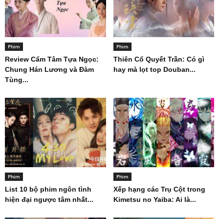
Phim
Phim
Review Cẩm Tâm Tựa Ngọc:
Thiên Cổ Quyết Trần: Có gì
Chung Hán Lương và Đàm
hay mà lọt top Douban...
Tùng...
Phim
Phim
List 10 bộ phim ngôn tình
Xếp hạng các Trụ Cột trong
hiện đại ngược tâm nhất...
Kimetsu no Yaiba: Ai là...