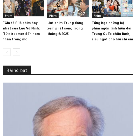
Phim
Phim
Phim
“Gia tài” 13 phim hay
List phim Trung đáng
Tổng hợp những bộ
nhất của Lưu Vũ Ninh:
xem phát sóng trong
phim ngôn tình hiện đại
Từ streamer đến nam
tháng 6/2025
Trung Quốc chữa lành,
thần trong mơ
siêu ngọt cho hội chị em
Bài nổi bật