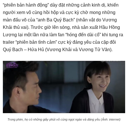
“phiên bản hành động” dày đặt những cảnh kinh dị, khiến
người xem vô cùng hồi hộp và cực kỳ chờ mong những
màn đấu võ của “anh Ba Quý Bạch” (nhân vật do Vương
Khải thủ vai). Trước giờ lên sóng, nhà sản xuất Hầu Hồng
Lượng lại một lần nữa làm fan “hóng đến dài cổ” khi tung ra
trailer “phiên bản tình cảm” cực kỳ đáng yêu của cặp đôi
Quý Bạch – Hứa Hủ (Vương Khải và Vương Tử Văn).
Trong phim, họ có những giây phút vô cùng ngọt ngào và đáng yêu (Ảnh: internet)