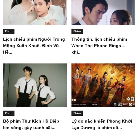
Phim
Phim
Lịch chiếu phim Người Trong
Thông tin, lịch chiếu phim
Mộng Xuân Khuê: Đinh Vũ
When The Phone Rings –
Hề...
khi...
Phim
Phim
Bộ phim Thư Kích Hồ Điệp
Lý do nào khiến Phong Khởi
lên sóng: gây tranh cãi...
Lạc Dương là phim cổ...