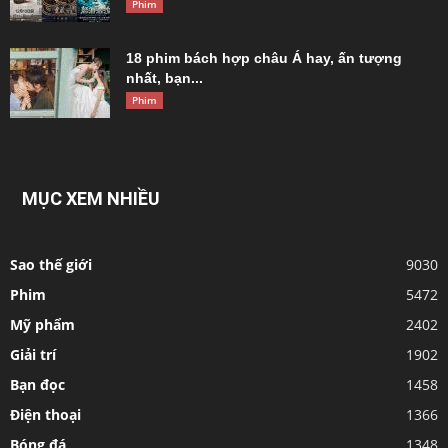
Phim
18 phim bách hợp châu Á hay, ấn tượng
nhất, bạn...
Phim
MỤC XEM NHIỀU
Sao thế giới
9030
Phim
5472
Mỹ phẩm
2402
Giải trí
1902
Bạn đọc
1458
Điện thoại
1366
Bóng đá
1348