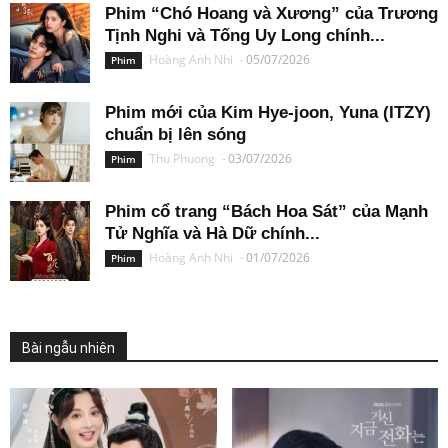
Phim “Chó Hoang và Xương” của Trương
Tịnh Nghi và Tống Uy Long chính...
Hoàng Anh Nhi
-
05/07/2026
Phim
Phim mới của Kim Hye-joon, Yuna (ITZY)
chuẩn bị lên sóng
Thu Phuong
-
03/07/2026
Phim
Phim cổ trang “Bách Hoa Sát” của Mạnh
Tử Nghĩa và Hà Dữ chính...
Hoàng Anh Nhi
-
01/07/2026
Phim
Bài ngẫu nhiên