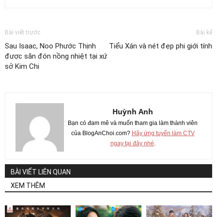
Bài viết trước
Bài kế
Sau Isaac, Noo Phước Thịnh
Tiểu Xán và nét đẹp phi giới tính
được săn đón nồng nhiệt tại xứ
sở Kim Chi
Huỳnh Anh
Bạn có đam mê và muốn tham gia làm thành viên
của BlogAnChoi.com?
Hãy ứng tuyển làm CTV
ngay tại đây nhé
.
BÀI VIẾT LIÊN QUAN
XEM THÊM