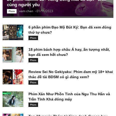
cùng người yêu
xam chan
-
01/11/2023
Phim
6 phần phim Đạo Mộ Bút Ký: Bạn đã xem đúng
thứ tự chưa?
Phim
18 phim bách hợp châu Á hay, ấn tượng nhất,
bạn đã xem hết chưa?
Phim
Review Sei No Gekiyaku: Phim đam mỹ 18+ khai
thác đề tài BDSM có gì đáng xem?
Phim
Phim Xán Như Phồn Tinh của Ngu Thu Hân và
Trần Tĩnh Khả đóng máy
Phim