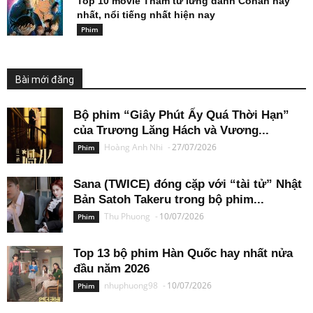
Top 10 movie Thám tử lừng danh Conan hay
nhất, nổi tiếng nhất hiện nay
Phim
Bài mới đăng
Bộ phim “Giây Phút Ấy Quá Thời Hạn”
của Trương Lăng Hách và Vương...
Hoàng Anh Nhi
-
27/07/2026
Phim
Sana (TWICE) đóng cặp với “tài tử” Nhật
Bản Satoh Takeru trong bộ phim...
Thu Phuong
-
10/07/2026
Phim
Top 13 bộ phim Hàn Quốc hay nhất nửa
đầu năm 2026
nhuphuong98
-
10/07/2026
Phim