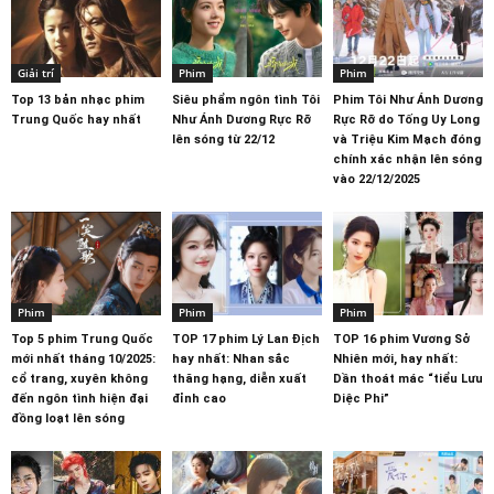
Giải trí
Phim
Phim
Top 13 bản nhạc phim
Siêu phẩm ngôn tình Tôi
Phim Tôi Như Ánh Dương
Trung Quốc hay nhất
Như Ánh Dương Rực Rỡ
Rực Rỡ do Tống Uy Long
lên sóng từ 22/12
và Triệu Kim Mạch đóng
chính xác nhận lên sóng
vào 22/12/2025
Phim
Phim
Phim
Top 5 phim Trung Quốc
TOP 17 phim Lý Lan Địch
TOP 16 phim Vương Sở
mới nhất tháng 10/2025:
hay nhất: Nhan sắc
Nhiên mới, hay nhất:
cổ trang, xuyên không
thăng hạng, diễn xuất
Dần thoát mác “tiểu Lưu
đến ngôn tình hiện đại
đỉnh cao
Diệc Phi”
đồng loạt lên sóng