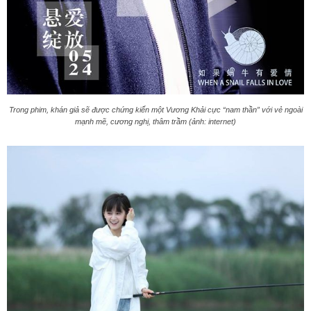
Trong phim, khán giả sẽ được chứng kiến một Vương Khải cực “nam thần” với vẻ ngoài
mạnh mẽ, cương nghị, thâm trầm (ảnh: internet)