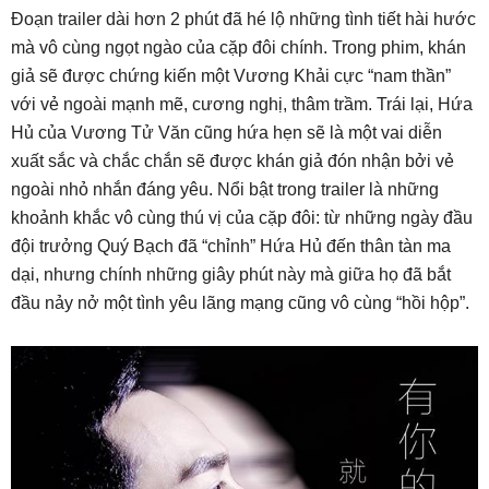
Đoạn trailer dài hơn 2 phút đã hé lộ những tình tiết hài hước
mà vô cùng ngọt ngào của cặp đôi chính. Trong phim, khán
giả sẽ được chứng kiến một Vương Khải cực “nam thần”
với vẻ ngoài mạnh mẽ, cương nghị, thâm trầm. Trái lại, Hứa
Hủ của Vương Tử Văn cũng hứa hẹn sẽ là một vai diễn
xuất sắc và chắc chắn sẽ được khán giả đón nhận bởi vẻ
ngoài nhỏ nhắn đáng yêu. Nổi bật trong trailer là những
khoảnh khắc vô cùng thú vị của cặp đôi: từ những ngày đầu
đội trưởng Quý Bạch đã “chỉnh” Hứa Hủ đến thân tàn ma
dại, nhưng chính những giây phút này mà giữa họ đã bắt
đầu nảy nở một tình yêu lãng mạng cũng vô cùng “hồi hộp”.