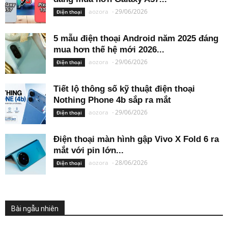
aozora
-
29/06/2026
Điện thoại
5 mẫu điện thoại Android năm 2025 đáng
mua hơn thế hệ mới 2026...
aozora
-
29/06/2026
Điện thoại
Tiết lộ thông số kỹ thuật điện thoại
Nothing Phone 4b sắp ra mắt
aozora
-
29/06/2026
Điện thoại
Điện thoại màn hình gập Vivo X Fold 6 ra
mắt với pin lớn...
aozora
-
28/06/2026
Điện thoại
Bài ngẫu nhiên