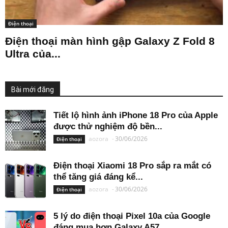
Điện thoại
Điện thoại màn hình gập Galaxy Z Fold 8
Ultra của...
Bài mới đăng
Tiết lộ hình ảnh iPhone 18 Pro của Apple
được thử nghiệm độ bền...
aozora
-
30/06/2026
Điện thoại
Điện thoại Xiaomi 18 Pro sắp ra mắt có
thể tăng giá đáng kể...
aozora
-
30/06/2026
Điện thoại
5 lý do điện thoại Pixel 10a của Google
đáng mua hơn Galaxy A57...