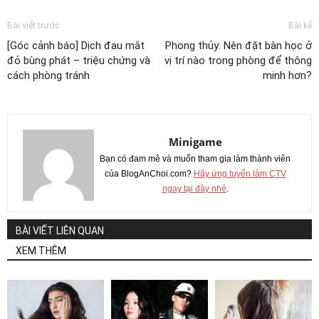
Bài viết trước
Bài kế
[Góc cảnh báo] Dịch đau mắt
Phong thủy: Nên đặt bàn học ở
đỏ bùng phát – triệu chứng và
vị trí nào trong phòng để thông
cách phòng tránh
minh hơn?
Minigame
Bạn có đam mê và muốn tham gia làm thành viên
của BlogAnChoi.com?
Hãy ứng tuyển làm CTV
ngay tại đây nhé
.
BÀI VIẾT LIÊN QUAN
XEM THÊM