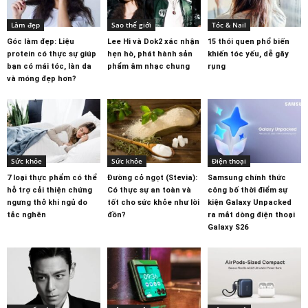
Làm đẹp
Sao thế giới
Tóc & Nail
Góc làm đẹp: Liệu
Lee Hi và Dok2 xác nhận
15 thói quen phổ biến
protein có thực sự giúp
hẹn hò, phát hành sản
khiến tóc yếu, dễ gãy
bạn có mái tóc, làn da
phẩm âm nhạc chung
rụng
và móng đẹp hơn?
Sức khỏe
Sức khỏe
Điện thoại
7 loại thực phẩm có thể
Đường cỏ ngọt (Stevia):
Samsung chính thức
hỗ trợ cải thiện chứng
Có thực sự an toàn và
công bố thời điểm sự
ngưng thở khi ngủ do
tốt cho sức khỏe như lời
kiện Galaxy Unpacked
tắc nghẽn
đồn?
ra mắt dòng điện thoại
Galaxy S26