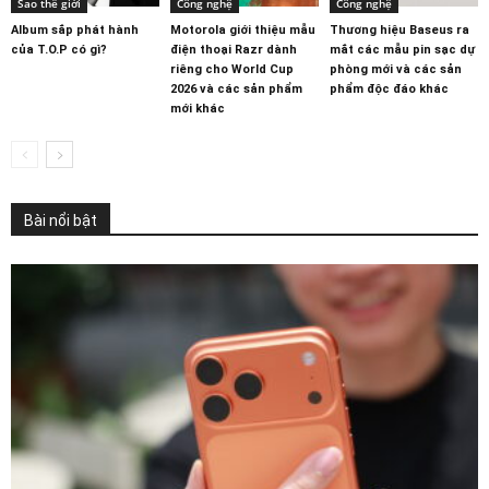
Sao thế giới
Công nghệ
Công nghệ
Album sắp phát hành
Motorola giới thiệu mẫu
Thương hiệu Baseus ra
của T.O.P có gì?
điện thoại Razr dành
mắt các mẫu pin sạc dự
riêng cho World Cup
phòng mới và các sản
2026 và các sản phẩm
phẩm độc đáo khác
mới khác
Bài nổi bật