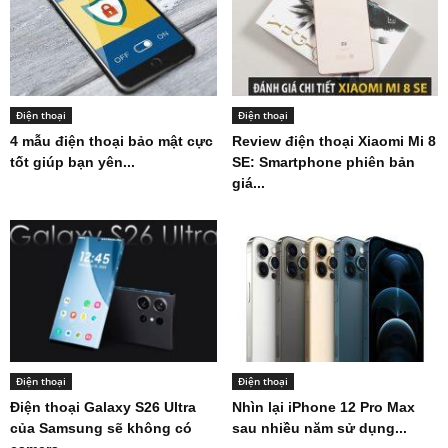
Điện thoại
Điện thoại
4 mẫu điện thoại bảo mật cực
Review điện thoại Xiaomi Mi 8
tốt giúp bạn yên...
SE: Smartphone phiên bản
giá...
Điện thoại
Điện thoại
Điện thoại Galaxy S26 Ultra
Nhìn lại iPhone 12 Pro Max
của Samsung sẽ không có
sau nhiều năm sử dụng...