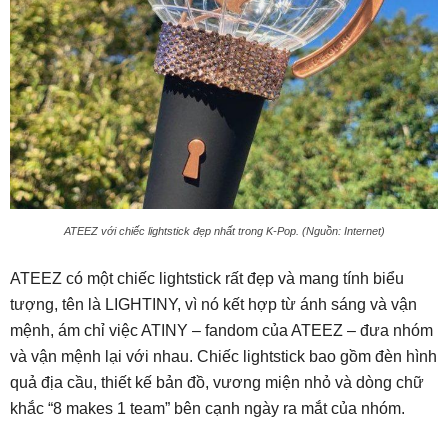
ATEEZ với chiếc lightstick đẹp nhất trong K-Pop. (Nguồn: Internet)
ATEEZ có một chiếc lightstick rất đẹp và mang tính biểu
tượng, tên là LIGHTINY, vì nó kết hợp từ ánh sáng và vận
mệnh, ám chỉ việc ATINY – fandom của ATEEZ – đưa nhóm
và vận mệnh lại với nhau. Chiếc lightstick bao gồm đèn hình
quả địa cầu, thiết kế bản đồ, vương miện nhỏ và dòng chữ
khắc “8 makes 1 team” bên cạnh ngày ra mắt của nhóm.