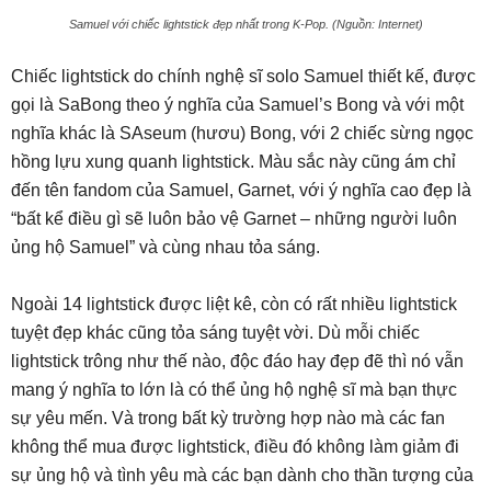
Samuel với chiếc lightstick đẹp nhất trong K-Pop. (Nguồn: Internet)
Chiếc lightstick do chính nghệ sĩ solo Samuel thiết kế, được
gọi là SaBong theo ý nghĩa của Samuel’s Bong và với một
nghĩa khác là SAseum (hươu) Bong, với 2 chiếc sừng ngọc
hồng lựu xung quanh lightstick. Màu sắc này cũng ám chỉ
đến tên fandom của Samuel, Garnet, với ý nghĩa cao đẹp là
“bất kể điều gì sẽ luôn bảo vệ Garnet – những người luôn
ủng hộ Samuel” và cùng nhau tỏa sáng.
Ngoài 14 lightstick được liệt kê, còn có rất nhiều lightstick
tuyệt đẹp khác cũng tỏa sáng tuyệt vời. Dù mỗi chiếc
lightstick trông như thế nào, độc đáo hay đẹp đẽ thì nó vẫn
mang ý nghĩa to lớn là có thể ủng hộ nghệ sĩ mà bạn thực
sự yêu mến. Và trong bất kỳ trường hợp nào mà các fan
không thể mua được lightstick, điều đó không làm giảm đi
sự ủng hộ và tình yêu mà các bạn dành cho thần tượng của