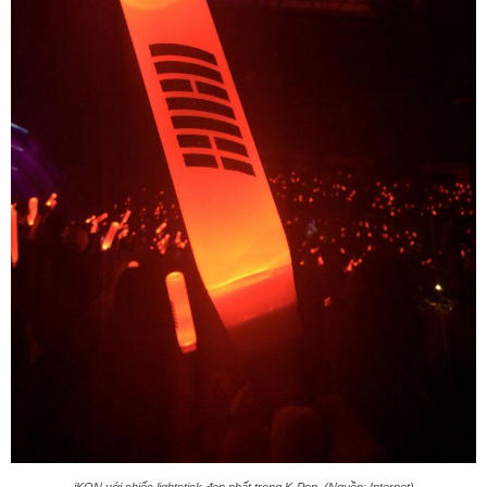
iKON với chiếc lightstick đẹp nhất trong K-Pop. (Nguồn: Internet)