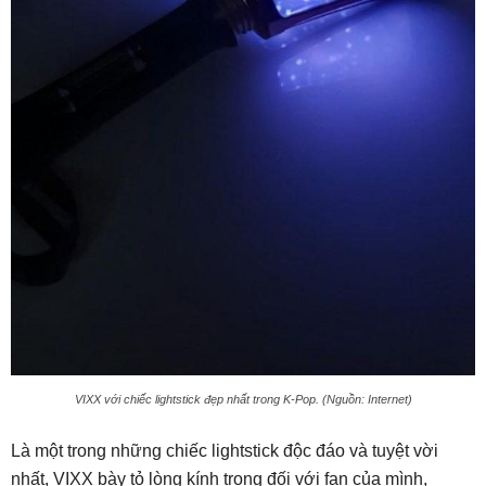
VIXX với chiếc lightstick đẹp nhất trong K-Pop. (Nguồn: Internet)
Là một trong những chiếc lightstick độc đáo và tuyệt vời
nhất, VIXX bày tỏ lòng kính trọng đối với fan của mình,