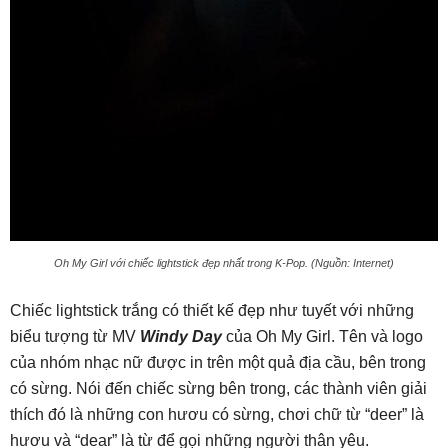
Oh My Girl với chiếc lightstick đẹp nhất trong K-Pop. (Nguồn: Internet)
Chiếc lightstick trắng có thiết kế đẹp như tuyết với những
biểu tượng từ MV
Windy Day
của Oh My Girl. Tên và logo
của nhóm nhạc nữ được in trên một quả địa cầu, bên trong
có sừng. Nói đến chiếc sừng bên trong, các thành viên giải
thích đó là những con hươu có sừng, chơi chữ từ “deer” là
hươu và “dear” là từ để gọi những người thân yêu.