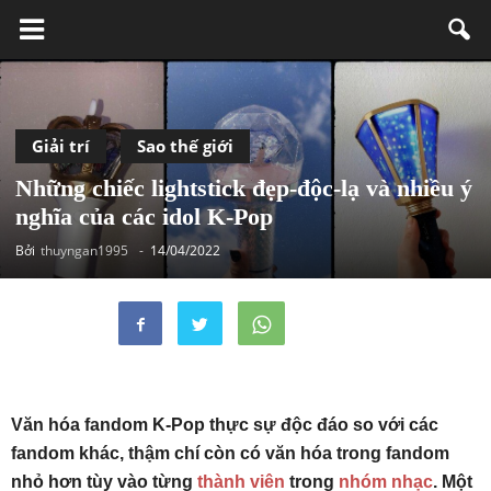
Giải trí
Sao thế giới
Những chiếc lightstick đẹp-độc-lạ và nhiều ý
nghĩa của các idol K-Pop
Bởi
thuyngan1995
-
14/04/2022
Văn hóa fandom K-Pop thực sự độc đáo so với các
fandom khác, thậm chí còn có văn hóa trong fandom
nhỏ hơn tùy vào từng
thành viên
trong
nhóm nhạc
. Một