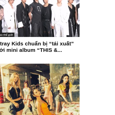
ao thế giới
tray Kids chuẩn bị “tái xuất”
ới mini album “THIS &...