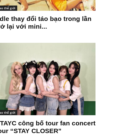
ao thế giới
-dle thay đổi táo bạo trong lần
rở lại với mini...
ao thế giới
TAYC công bố tour fan concert
our “STAY CLOSER”