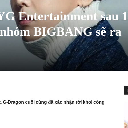
YG Entertainment sau 
 nhóm BIGBANG sẽ ra
, G-Dragon cuối cùng đã xác nhận rời khỏi công