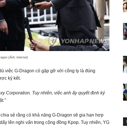
agon (Ảnh: Internet)
dù việc G-Dragon có gặp gỡ với công ty là đúng
ợc ký kết.
y Corporation. Tuy nhiên, việc anh ấy quyết định ký
t.”
 chia sẻ rằng có khả năng G-Dragon sẽ gia hạn hợp
dấy lên nghi vấn trong cộng đồng Kpop. Tuy nhiên, YG