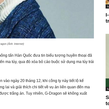
S
I
t
agon (Ảnh: Internet)
hông tấn Hàn Quốc đưa tin biểu tượng huyền thoại đã
đến ma túy, qua đó xóa bỏ cáo buộc sử dụng ma túy trái
 vào ngày 20 tháng 12, khi công ty này tiết lộ kế
 lai và giải thích chi tiết về vụ án liên quan đến ma
S
 được trắng án. Tuy nhiên, G-Dragon sẽ không xuất
S
t