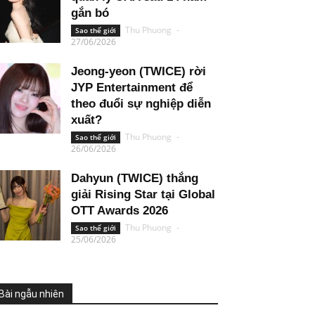
gắn bó
Thu Phuong
-
Sao thế giới
27/06/2026
Jeong-yeon (TWICE) rời
JYP Entertainment để
theo đuổi sự nghiệp diễn
xuất?
Thu Phuong
-
Sao thế giới
26/06/2026
Dahyun (TWICE) thắng
giải Rising Star tại Global
OTT Awards 2026
Thu Phuong
-
Sao thế giới
25/06/2026
Bài ngẫu nhiên