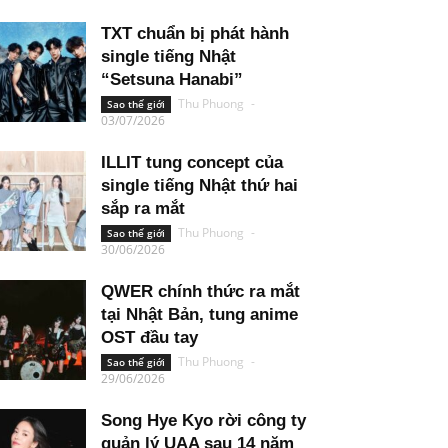
TXT chuẩn bị phát hành
single tiếng Nhật
“Setsuna Hanabi”
Thu Phuong
-
Sao thế giới
03/07/2026
ILLIT tung concept của
single tiếng Nhật thứ hai
sắp ra mắt
Thu Phuong
-
Sao thế giới
30/06/2026
QWER chính thức ra mắt
tại Nhật Bản, tung anime
OST đầu tay
Thu Phuong
-
Sao thế giới
29/06/2026
Song Hye Kyo rời công ty
quản lý UAA sau 14 năm