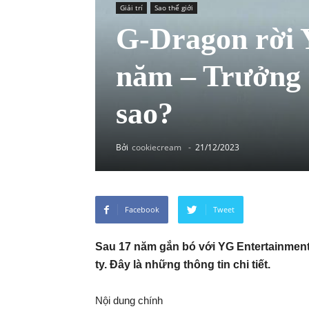
Giải trí
Sao thế giới
G-Dragon rời 
năm – Trưởng
sao?
Bởi
cookiecream
-
21/12/2023
Facebook
Tweet
Sau 17 năm gắn bó với YG Entertainment
ty. Đây là những thông tin chi tiết.
Nội dung chính