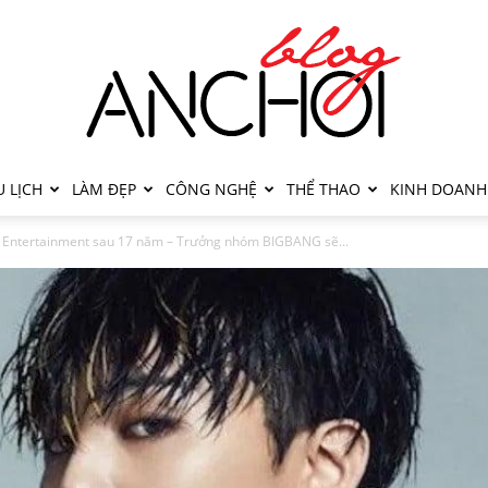
 LỊCH
LÀM ĐẸP
CÔNG NGHỆ
THỂ THAO
KINH DOANH
 Entertainment sau 17 năm – Trưởng nhóm BIGBANG sẽ...