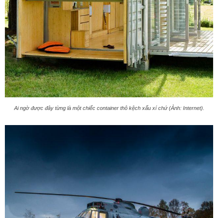
Ai ngờ được đây từng là một chiếc container thô kệch xấu xí chứ (Ảnh: Internet).