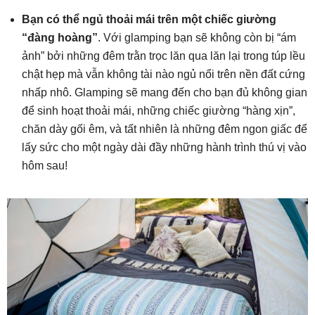
Bạn có thể ngủ thoải mái trên một chiếc giường
“đàng hoàng”
. Với glamping bạn sẽ không còn bị “ám
ảnh” bởi những đêm trằn trọc lăn qua lăn lại trong túp lều
chật hẹp mà vẫn không tài nào ngủ nổi trên nền đất cứng
nhấp nhô. Glamping sẽ mang đến cho bạn đủ không gian
để sinh hoạt thoải mái, những chiếc giường “hàng xịn”,
chăn dày gối êm, và tất nhiên là những đêm ngon giấc để
lấy sức cho một ngày dài đầy những hành trình thú vị vào
hôm sau!