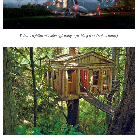
Thử trải nghiệm một đêm ngủ trong trực thăng nào! (Ảnh: Internet).