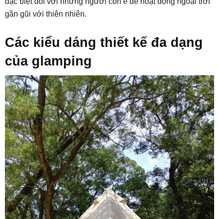
đặc biệt đối với những người còn e dè hoạt động ngoài trời
gần gũi với thiên nhiên.
Các kiểu dáng thiết kế đa dạng
của glamping