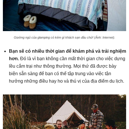
Giường ngủ của glamping có kém gì khách sạn đâu chứ! (Ảnh: Internet).
Bạn sẽ có nhiều thời gian để khám phá và trải nghiệm
hơn.
Đó là vì bạn không cần mất thời gian cho việc dựng
lều cắm trại như thông thường. Mọi thứ đã được bày
biện sẵn sàng để bạn có thể tập trung vào việc tận
hưởng những điều hay ho và thú vị của địa điểm du lịch.