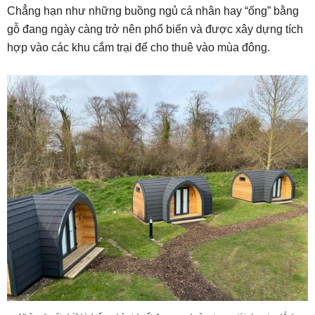
Chẳng hạn như những buồng ngủ cá nhân hay “ống” bằng
gỗ đang ngày càng trở nên phổ biến và được xây dựng tích
hợp vào các khu cắm trại để cho thuê vào mùa đông.