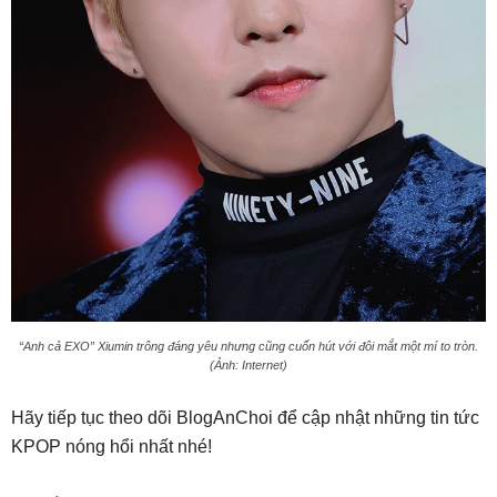
“Anh cả EXO” Xiumin trông đáng yêu nhưng cũng cuốn hút với đôi mắt một mí to tròn.
(Ảnh: Internet)
Hãy tiếp tục theo dõi BlogAnChoi để cập nhật những tin tức
KPOP nóng hổi nhất nhé!