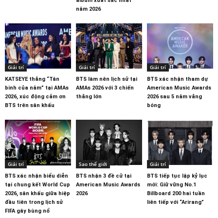
album xuất sắc nhất
năm 2026
Giải trí
Giải trí
Giải trí
KATSEYE thắng “Tân
BTS làm nên lịch sử tại
BTS xác nhận tham dự
binh của năm” tại AMAs
AMAs 2026 với 3 chiến
American Music Awards
2026, xúc động cảm ơn
thắng lớn
2026 sau 5 năm vắng
BTS trên sân khấu
bóng
Giải trí
Sao thế giới
Giải trí
BTS xác nhận biểu diễn
BTS nhận 3 đề cử tại
BTS tiếp tục lập kỷ lục
tại chung kết World Cup
American Music Awards
mới: Giữ vững No.1
2026, sân khấu giữa hiệp
2026
Billboard 200 hai tuần
đầu tiên trong lịch sử
liên tiếp với “Arirang”
FIFA gây bùng nổ