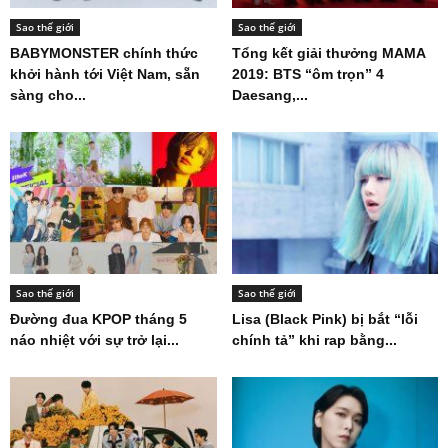
Sao thế giới
Sao thế giới
BABYMONSTER chính thức
Tổng kết giải thưởng MAMA
khởi hành tới Việt Nam, sẵn
2019: BTS “ôm trọn” 4
sàng cho...
Daesang,...
Sao thế giới
Sao thế giới
Đường đua KPOP tháng 5
Lisa (Black Pink) bị bắt “lỗi
náo nhiệt với sự trở lại...
chính tả” khi rap bằng...