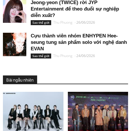
Jeong-yeon (TWICE) rời JYP
Entertainment để theo đuổi sự nghiệp
diễn xuất?
Thu Phuong
-
26/06/2026
Sao thế giới
Cựu thành viên nhóm ENHYPEN Hee-
seung tung sản phẩm solo với nghệ danh
EVAN
Thu Phuong
-
24/06/2026
Sao thế giới
Bài ngẫu nhiên