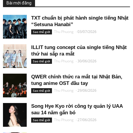
Bài mới đăng
TXT chuẩn bị phát hành single tiếng Nhật
“Setsuna Hanabi”
Thu Phuong
-
03/07/2026
Sao thế giới
ILLIT tung concept của single tiếng Nhật
thứ hai sắp ra mắt
Thu Phuong
-
30/06/2026
Sao thế giới
QWER chính thức ra mắt tại Nhật Bản,
tung anime OST đầu tay
Thu Phuong
-
29/06/2026
Sao thế giới
Song Hye Kyo rời công ty quản lý UAA
sau 14 năm gắn bó
Thu Phuong
-
27/06/2026
Sao thế giới