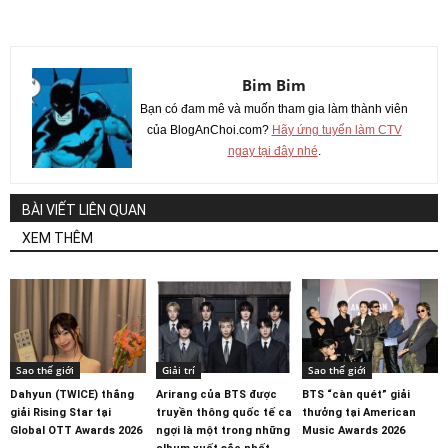
Bim Bim
Bạn có đam mê và muốn tham gia làm thành viên
của BlogAnChoi.com?
Hãy ứng tuyển làm CTV
ngay tại đây nhé
.
BÀI VIẾT LIÊN QUAN
XEM THÊM
Sao thế giới
Giải trí
Sao thế giới
Dahyun (TWICE) thắng
Arirang của BTS được
BTS “càn quét” giải
giải Rising Star tại
truyền thông quốc tế ca
thưởng tại American
Global OTT Awards 2026
ngợi là một trong những
Music Awards 2026