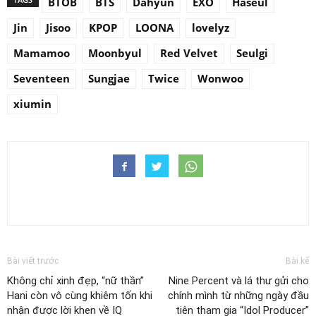
BTOB
BTS
Dahyun
EXO
Haseul
Jin
Jisoo
KPOP
LOONA
lovelyz
Mamamoo
Moonbyul
Red Velvet
Seulgi
Seventeen
Sungjae
Twice
Wonwoo
xiumin
Bài viết trước
Bài kế
Không chỉ xinh đẹp, “nữ thần”
Nine Percent và lá thư gửi cho
Hani còn vô cùng khiêm tốn khi
chính mình từ những ngày đầu
nhận được lời khen về IQ
tiên tham gia “Idol Producer”