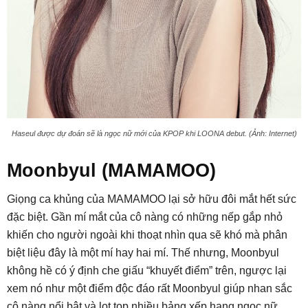
Haseul được dự đoán sẽ là ngọc nữ mới của KPOP khi LOONA debut. (Ảnh: Internet)
Moonbyul (MAMAMOO)
Giọng ca khủng của MAMAMOO lại sở hữu đôi mắt hết sức
đặc biệt. Gần mí mắt của cô nàng có những nếp gắp nhỏ
khiến cho người ngoài khi thoạt nhìn qua sẽ khó mà phân
biệt liệu đây là một mí hay hai mí. Thế nhưng, Moonbyul
không hề có ý định che giấu “khuyết điểm” trên, ngược lại
xem nó như một điểm độc đáo rất Moonbyul giúp nhan sắc
cô nàng nổi bật và lọt top nhiều bảng xếp hạng ngọc nữ