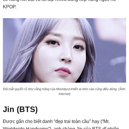
KPOP.
Đôi mắt quyến rũ như vầng trăng của Moonbyul khiến ai nhìn vào cũng điêu đứng. (Ảnh:
Internet)
Jin (BTS)
Được gắn cho biệt danh “đẹp trai toàn cầu” hay (“Mr.
Worldwide Handsome”), anh chàng Jin của BTS dĩ nhiên