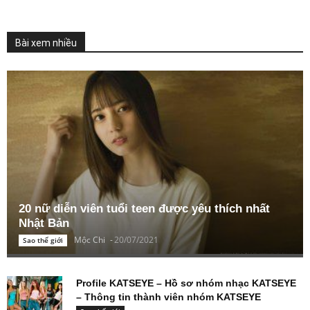
Bài xem nhiều
20 nữ diễn viên tuổi teen được yêu thích nhất
Nhật Bản
Mộc Chi
-
20/07/2021
Sao thế giới
Profile KATSEYE – Hồ sơ nhóm nhạc KATSEYE
– Thông tin thành viên nhóm KATSEYE