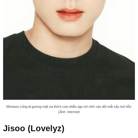
Wonwoo cũng là gương mặt ưa thích của nhiều tạp chí nhờ vào đôi mắt sâu hút hồn.
(Ảnh: Internet)
Jisoo (Lovelyz)