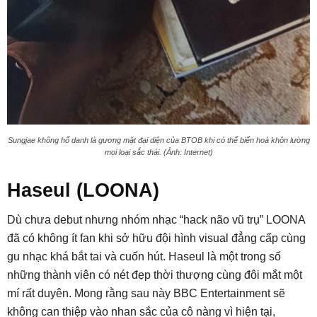
Sungjae không hổ danh là gương mặt đại diện của BTOB khi có thể biến hoá khôn lường
mọi loại sắc thái. (Ảnh: Internet)
Haseul (LOONA)
Dù chưa debut nhưng nhóm nhạc “hack não vũ trụ” LOONA
đã có không ít fan khi sở hữu đội hình visual đẳng cấp cùng
gu nhạc khá bắt tai và cuốn hút. Haseul là một trong số
những thành viên có nét đẹp thời thượng cùng đôi mắt một
mí rất duyên. Mong rằng sau này BBC Entertainment sẽ
không can thiệp vào nhan sắc của cô nàng vì hiện tại,