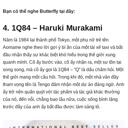
Bạn có thể nghe Butterfly tại đây:
4. 1Q84 – Haruki Murakami
Năm là 1984 tại thành phố Tokyo, một phụ nữ trẻ tên
Aomame nghe theo lời gợi ý bí ẩn của một tài xế taxi và bắt
đầu nhận thấy sự khác biệt khó hiểu trong thế giới xung
quanh mình. Cô ấy bước vào, cô ấy nhận ra, một sự tồn tại
song song, mà cô ấy gọi là 1Q84 – “Q” là dấu chấm hỏi. Một
thế giới mang một câu hỏi. Trong khi đó, một nhà văn đầy
tham vọng tên là Tengo đảm nhận một dự án đáng ngờ. Anh
ấy trở nên quấn quýt với tác phẩm và tác giả khác thường
của nó, đến nỗi, chẳng bao lâu nữa, cuộc sống bình lặng
trước đây của anh ấy bắt đầu được làm sáng tỏ.