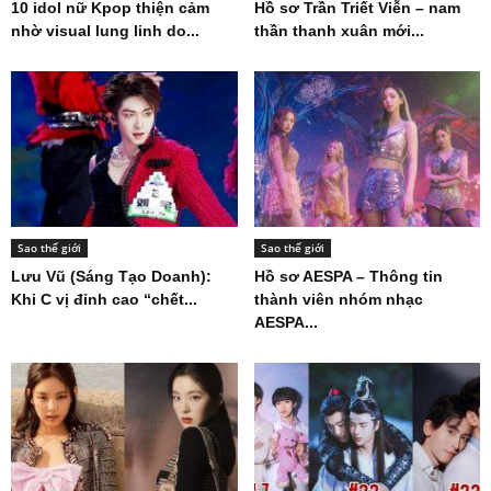
10 idol nữ Kpop thiện cảm
Hồ sơ Trần Triết Viễn – nam
nhờ visual lung linh do...
thần thanh xuân mới...
Sao thế giới
Sao thế giới
Lưu Vũ (Sáng Tạo Doanh):
Hồ sơ AESPA – Thông tin
Khi C vị đỉnh cao “chết...
thành viên nhóm nhạc
AESPA...