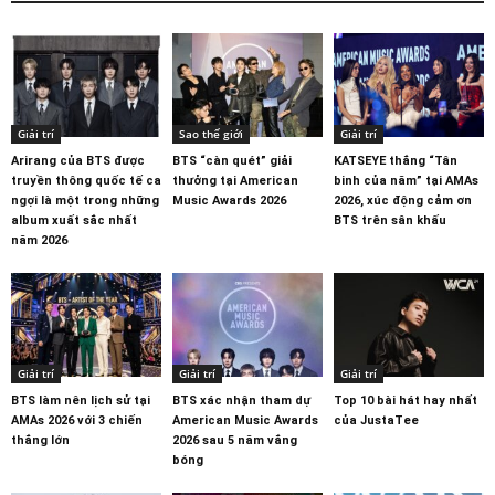
Giải trí
Sao thế giới
Giải trí
Arirang của BTS được
BTS “càn quét” giải
KATSEYE thắng “Tân
truyền thông quốc tế ca
thưởng tại American
binh của năm” tại AMAs
ngợi là một trong những
Music Awards 2026
2026, xúc động cảm ơn
album xuất sắc nhất
BTS trên sân khấu
năm 2026
Giải trí
Giải trí
Giải trí
BTS làm nên lịch sử tại
BTS xác nhận tham dự
Top 10 bài hát hay nhất
AMAs 2026 với 3 chiến
American Music Awards
của JustaTee
thắng lớn
2026 sau 5 năm vắng
bóng