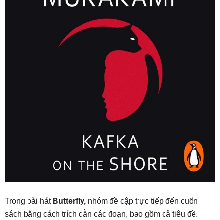
Trong bài hát
Butterfly,
nhóm đề cập trực tiếp đến cuốn
sách bằng cách trích dẫn các đoạn, bao gồm cả tiêu đề.