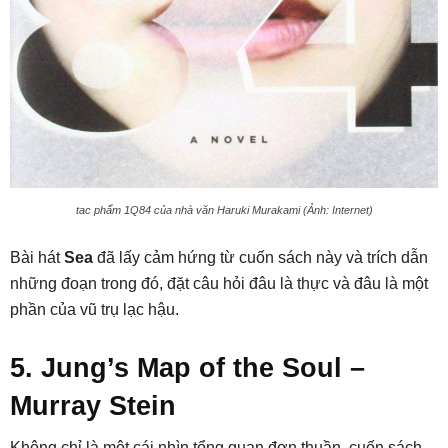
tac phẩm 1Q84 của nhà văn Haruki Murakami (Ảnh: Internet)
Bài hát
Sea
đã lấy cảm hứng từ cuốn sách này và trích dẫn
những đoạn trong đó, đặt câu hỏi đâu là thực và đâu là một
phần của vũ trụ lạc hậu.
5. Jung’s Map of the Soul –
Murray Stein
Không chỉ là một cái nhìn tổng quan đơn thuần, cuốn sách