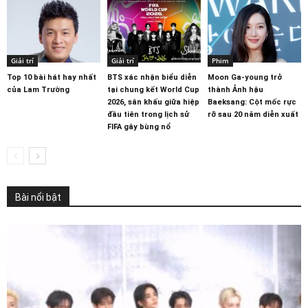
Giải trí
Giải trí
Phim
Top 10 bài hát hay nhất
BTS xác nhận biểu diễn
Moon Ga-young trở
của Lam Trường
tại chung kết World Cup
thành Ảnh hậu
2026, sân khấu giữa hiệp
Baeksang: Cột mốc rực
đầu tiên trong lịch sử
rỡ sau 20 năm diễn xuất
FIFA gây bùng nổ
Bài nổi bật