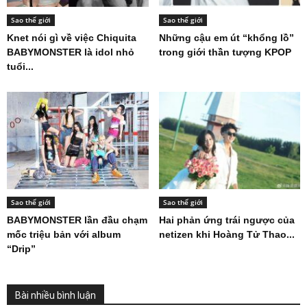
Sao thế giới
Sao thế giới
Knet nói gì về việc Chiquita
Những cậu em út “khổng lồ”
BABYMONSTER là idol nhỏ
trong giới thần tượng KPOP
tuổi...
Sao thế giới
Sao thế giới
BABYMONSTER lần đầu chạm
Hai phản ứng trái ngược của
mốc triệu bản với album
netizen khi Hoàng Tử Thao...
“Drip”
Bài nhiều bình luận