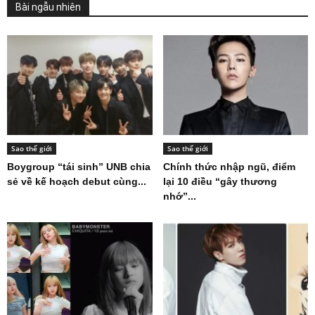
Bài ngẫu nhiên
Sao thế giới
Sao thế giới
Boygroup “tái sinh” UNB chia
Chính thức nhập ngũ, điểm
sẻ về kế hoạch debut cùng...
lại 10 điều “gây thương
nhớ”...