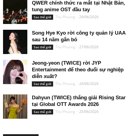
QWER chính thức ra mắt tại Nhật Bản,
tung anime OST đầu tay
Thu Phuong
-
29/06/2026
Sao thế giới
Song Hye Kyo rời công ty quản lý UAA
sau 14 năm gắn bó
Thu Phuong
-
27/06/2026
Sao thế giới
Jeong-yeon (TWICE) rời JYP
Entertainment để theo đuổi sự nghiệp
diễn xuất?
Thu Phuong
-
26/06/2026
Sao thế giới
Dahyun (TWICE) thắng giải Rising Star
tại Global OTT Awards 2026
Thu Phuong
-
25/06/2026
Sao thế giới