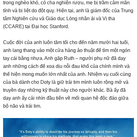
trong nghèo khó, có cha nghiện rượu, mẹ bị trầm cảm mãn
tính và bị liệt do đột quỵ. Hiện tại, anh là giám đốc của Trung
tâm Nghiên cứu và Giáo dục Lòng nhân ái và Vị tha
(CCARE) tại Đại học Stanford.
Cuộc đời của anh luôn tăm tối cho đến năm mười hai tuổi,
anh lang thang vào một cửa hàng ảo thuật để tìm một ngón
tay cái bằng nhựa. Anh gặp Ruth – người phụ nữ đã dạy
anh những cách để xoa dịu nỗi đau khổ của chính mình và
thể hiện mong muốn lớn nhất của anh. Nhiệm vụ cuối cùng
của bà dành cho Doty là giữ trái tim mình luôn rộng mở và
truyền dạy những kỹ thuật này cho người khác. Bà ấy đã
dạy anh ấy cái nhìn đầu tiên về mối quan hệ độc đáo giữa
bộ não và trái tim.