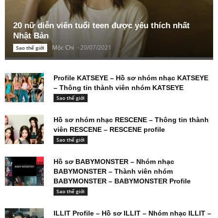
20 nữ diễn viên tuổi teen được yêu thích nhất
Nhật Bản
Mộc Chi
-
20/07/2021
Sao thế giới
Profile KATSEYE – Hồ sơ nhóm nhạc KATSEYE
– Thông tin thành viên nhóm KATSEYE
Sao thế giới
Hồ sơ nhóm nhạc RESCENE – Thông tin thành
viên RESCENE – RESCENE profile
Sao thế giới
Hồ sơ BABYMONSTER – Nhóm nhạc
BABYMONSTER – Thành viên nhóm
BABYMONSTER – BABYMONSTER Profile
Sao thế giới
ILLIT Profile – Hồ sơ ILLIT – Nhóm nhạc ILLIT –