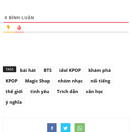
0
BÌNH LUẬN
TAGS
bài hát
BTS
idol KPOP
khám phá
KPOP
Magic Shop
nhóm nhạc
nổi tiếng
thế giới
tình yêu
Trích dẫn
văn học
ý nghĩa