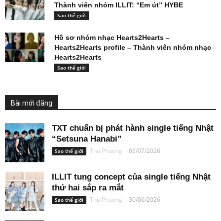
Thành viên nhóm ILLIT: “Em út” HYBE
Sao thế giới
Hồ sơ nhóm nhạc Hearts2Hearts –
Hearts2Hearts profile – Thành viên nhóm nhạc
Hearts2Hearts
Sao thế giới
Bài mới đăng
TXT chuẩn bị phát hành single tiếng Nhật
“Setsuna Hanabi”
Thu Phuong
-
03/07/2026
Sao thế giới
ILLIT tung concept của single tiếng Nhật
thứ hai sắp ra mắt
Thu Phuong
-
30/06/2026
Sao thế giới