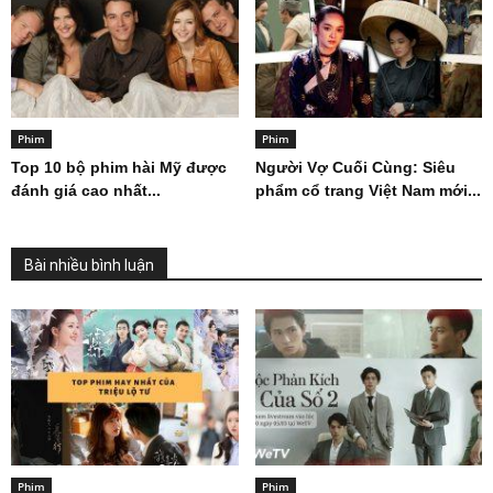
Phim
Phim
Top 10 bộ phim hài Mỹ được
Người Vợ Cuối Cùng: Siêu
đánh giá cao nhất...
phẩm cổ trang Việt Nam mới...
Bài nhiều bình luận
Phim
Phim