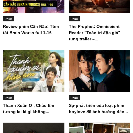
Phim
Phim
Review phim Cân Não: Tóm
The Prophet: Omniscient
tắt Brain Works full 1-16
Reader “Toàn trí độc giả”
tung trailer –...
Phim
Phim
Thanh Xuân Ơi, Chào Em –
Sự phát triển của loạt phim
tương lai là gì không...
boylove đã ảnh hưởng đến...