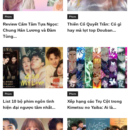
Phim
Phim
Review Cẩm Tâm Tựa Ngọc:
Thiên Cổ Quyết Trần: Có gì
Chung Hán Lương và Đàm
hay mà lọt top Douban...
Tùng...
Phim
Phim
List 10 bộ phim ngôn tình
Xếp hạng các Trụ Cột trong
hiện đại ngược tâm nhất...
Kimetsu no Yaiba: Ai là...