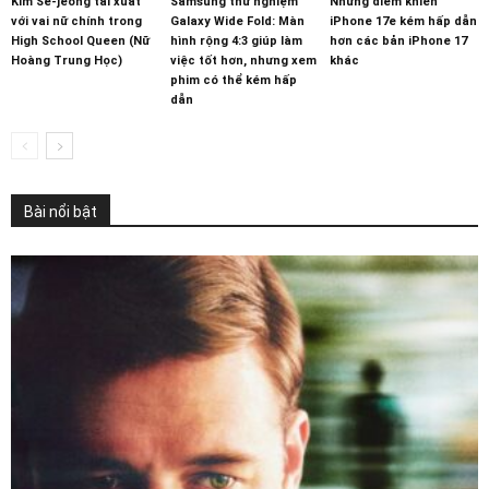
Kim Se-jeong tái xuất
Samsung thử nghiệm
Những điểm khiến
với vai nữ chính trong
Galaxy Wide Fold: Màn
iPhone 17e kém hấp dẫn
High School Queen (Nữ
hình rộng 4:3 giúp làm
hơn các bản iPhone 17
Hoàng Trung Học)
việc tốt hơn, nhưng xem
khác
phim có thể kém hấp
dẫn
Bài nổi bật