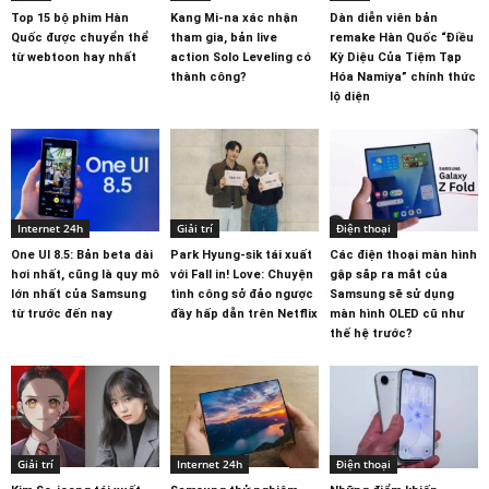
Top 15 bộ phim Hàn
Kang Mi-na xác nhận
Dàn diễn viên bản
Quốc được chuyển thể
tham gia, bản live
remake Hàn Quốc “Điều
từ webtoon hay nhất
action Solo Leveling có
Kỳ Diệu Của Tiệm Tạp
thành công?
Hóa Namiya” chính thức
lộ diện
Internet 24h
Giải trí
Điện thoại
One UI 8.5: Bản beta dài
Park Hyung-sik tái xuất
Các điện thoại màn hình
hơi nhất, cũng là quy mô
với Fall in! Love: Chuyện
gập sắp ra mắt của
lớn nhất của Samsung
tình công sở đảo ngược
Samsung sẽ sử dụng
từ trước đến nay
đầy hấp dẫn trên Netflix
màn hình OLED cũ như
thế hệ trước?
Giải trí
Internet 24h
Điện thoại