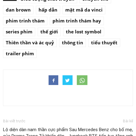
dan brown
hấp dẫn
mật mã da vinci
phim trinh thám
phim trinh thám hay
series phim
thế giới
the lost symbol
Thiên thần và ác quỷ
thông tin
tiểu thuyết
trailer phim
Bài viết trước
Bài kế
Lộ diện dàn nam thần cực phẩm
Sau Mercedes Benz cho bố mẹ,
của Drama Trọng Tử khiến dân
Jungkook BTS tiếp tục tặng anh