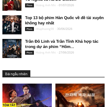
Hoàng Anh Nhi
-
01/07/2026
Phim
Top 13 bộ phim Hàn Quốc về đề tài xuyên
không hay nhất
nhuphuong98
-
30/06/2026
Phim
Trần Đô Linh và Trần Tĩnh Khả hợp tác
trong dự án phim “Hôm...
Hoàng Anh Nhi
-
27/06/2026
Phim
Bài ngẫu nhiên