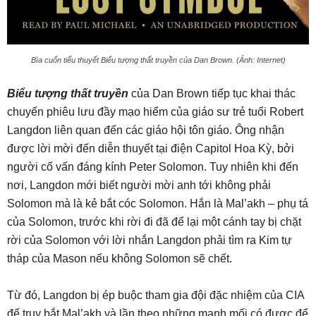
Bìa cuốn tiểu thuyết Biểu tượng thất truyền của Dan Brown. (Ảnh: Internet)
Biểu tượng thất truyền
của Dan Brown tiếp tục khai thác
chuyến phiêu lưu đầy mạo hiểm của giáo sư trẻ tuổi Robert
Langdon liên quan đến các giáo hội tôn giáo. Ông nhận
được lời mời đến diễn thuyết tại điện Capitol Hoa Kỳ, bởi
người cố vấn đáng kính Peter Solomon. Tuy nhiên khi đến
nơi, Langdon mới biết người mời anh tới không phải
Solomon mà là kẻ bắt cóc Solomon. Hắn là Mal’akh – phụ tá
của Solomon, trước khi rời đi đã để lại một cánh tay bị chặt
rời của Solomon với lời nhắn Langdon phải tìm ra Kim tự
tháp của Mason nếu không Solomon sẽ chết.
Từ đó, Langdon bị ép buộc tham gia đội đặc nhiệm của CIA
để truy bắt Mal’akh và lần theo những manh mối có được để