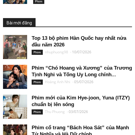
Phim
Bài mới đăng
Top 13 bộ phim Hàn Quốc hay nhất nửa
đầu năm 2026
nhuphuong98
-
10/07/2026
Phim
Phim “Chó Hoang và Xương” của Trương
Tịnh Nghi và Tống Uy Long chính...
Hoàng Anh Nhi
-
05/07/2026
Phim
Phim mới của Kim Hye-joon, Yuna (ITZY)
chuẩn bị lên sóng
Thu Phuong
-
03/07/2026
Phim
Phim cổ trang “Bách Hoa Sát” của Mạnh
Tử Nghĩa và Hà Dữ chính...