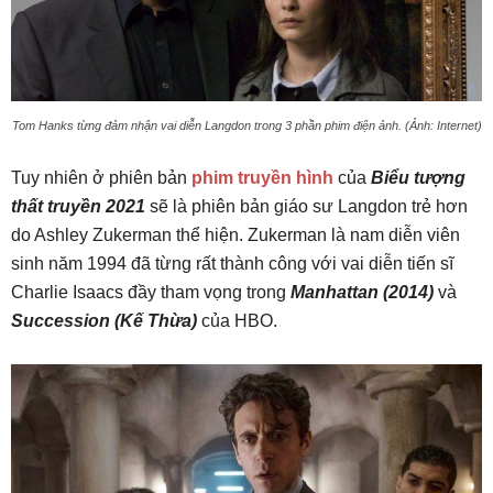
Tom Hanks từng đảm nhận vai diễn Langdon trong 3 phần phim điện ảnh. (Ảnh: Internet)
Tuy nhiên ở phiên bản
phim truyền hình
của
Biểu tượng
thất truyền 2021
sẽ là phiên bản giáo sư Langdon trẻ hơn
do Ashley Zukerman thể hiện. Zukerman là nam diễn viên
sinh năm 1994 đã từng rất thành công với vai diễn tiến sĩ
Charlie Isaacs đầy tham vọng trong
Manhattan (2014)
và
Succession (Kế Thừa)
của HBO.