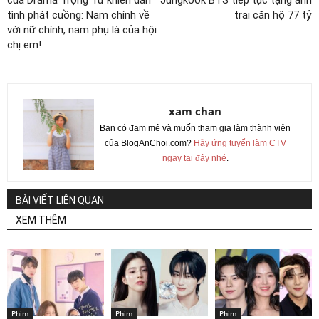
tình phát cuồng: Nam chính về
trai căn hộ 77 tỷ
với nữ chính, nam phụ là của hội
chị em!
xam chan
Bạn có đam mê và muốn tham gia làm thành viên
của BlogAnChoi.com?
Hãy ứng tuyển làm CTV
ngay tại đây nhé
.
BÀI VIẾT LIÊN QUAN
XEM THÊM
Phim
Phim
Phim