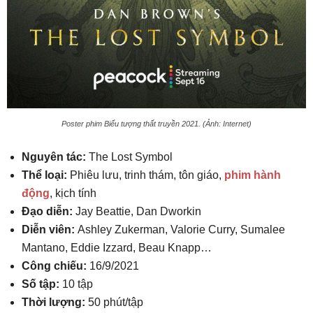
Poster phim Biểu tượng thất truyền 2021. (Ảnh: Internet)
Nguyên tác:
The Lost Symbol
Thể loại:
Phiêu lưu, trinh thám, tôn giáo,
phim hành
động
, kịch tính
Đạo diễn:
Jay Beattie, Dan Dworkin
Diễn viên:
Ashley Zukerman, Valorie Curry, Sumalee
Mantano, Eddie Izzard, Beau Knapp…
Công chiếu:
16/9/2021
Số tập:
10 tập
Thời lượng:
50 phút/tập