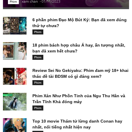
xam chan
-
01/11/2023
Phim
6 phần phim Đạo Mộ Bút Ký: Bạn đã xem đúng
thứ tự chưa?
Phim
18 phim bách hợp châu Á hay, ấn tượng nhất,
bạn đã xem hết chưa?
Phim
Review Sei No Gekiyaku: Phim đam mỹ 18+ khai
thác đề tài BDSM có gì đáng xem?
Phim
Phim Xán Như Phồn Tinh của Ngu Thu Hân và
Trần Tĩnh Khả đóng máy
Phim
Top 10 movie Thám tử lừng danh Conan hay
nhất, nổi tiếng nhất hiện nay