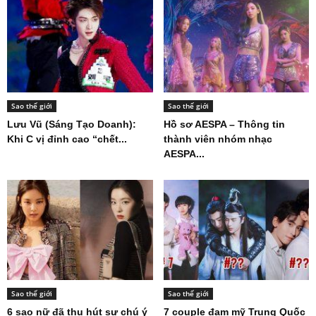
Sao thế giới
Sao thế giới
Lưu Vũ (Sáng Tạo Doanh):
Hồ sơ AESPA – Thông tin
Khi C vị đỉnh cao “chết...
thành viên nhóm nhạc
AESPA...
Sao thế giới
Sao thế giới
6 sao nữ đã thu hút sự chú ý
7 couple đam mỹ Trung Quốc