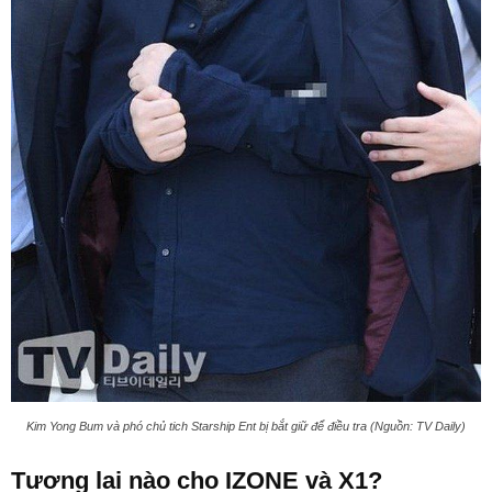
Kim Yong Bum và phó chủ tich Starship Ent bị bắt giữ để điều tra (Nguồn: TV Daily)
Tương lai nào cho IZONE và X1?