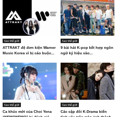
Sao thế giới
Sao thế giới
ATTRAKT đệ đơn kiện Warner
9 bài hát K-pop kết hợp ngôn
Music Korea vì bị cáo buộc...
ngữ ký hiệu vào...
Sao thế giới
Sao thế giới
Ca khúc mới của Choi Yena
Các cặp đôi K-Drama biến
“NEMONEMO” bị đánh giá
tình yêu trên màn ảnh thành...