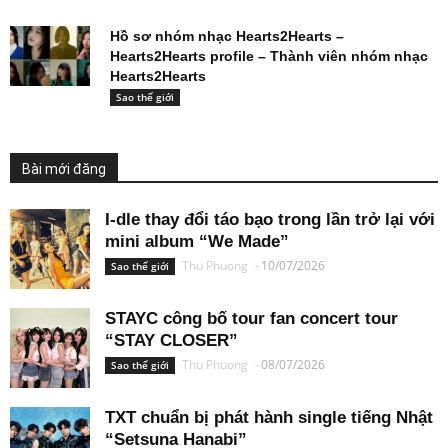
Hồ sơ nhóm nhạc Hearts2Hearts –
Hearts2Hearts profile – Thành viên nhóm nhạc
Hearts2Hearts
Sao thế giới
Bài mới đăng
I-dle thay đổi táo bạo trong lần trở lại với
mini album “We Made”
Thu Phuong
-
10/07/2026
Sao thế giới
STAYC công bố tour fan concert tour
“STAY CLOSER”
Thu Phuong
-
08/07/2026
Sao thế giới
TXT chuẩn bị phát hành single tiếng Nhật
“Setsuna Hanabi”