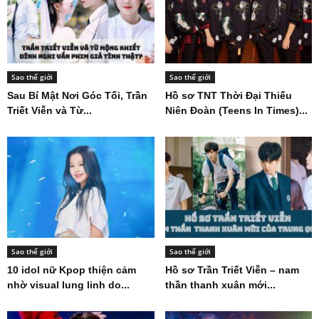
Sao thế giới
Sao thế giới
Sau Bí Mật Nơi Góc Tối, Trần
Hồ sơ TNT Thời Đại Thiếu
Triết Viễn và Từ...
Niên Đoàn (Teens In Times)...
Sao thế giới
Sao thế giới
10 idol nữ Kpop thiện cảm
Hồ sơ Trần Triết Viễn – nam
nhờ visual lung linh do...
thần thanh xuân mới...