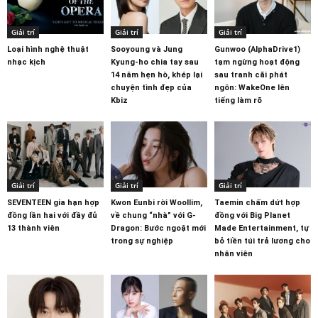
Giải trí
Giải trí
Giải trí
Loại hình nghệ thuật
Sooyoung và Jung
Gunwoo (AlphaDrive1)
nhạc kịch
Kyung-ho chia tay sau
tạm ngừng hoạt động
14 năm hẹn hò, khép lại
sau tranh cãi phát
chuyện tình đẹp của
ngôn: WakeOne lên
Kbiz
tiếng làm rõ
Giải trí
Giải trí
Giải trí
SEVENTEEN gia hạn hợp
Kwon Eunbi rời Woollim,
Taemin chấm dứt hợp
đồng lần hai với đầy đủ
về chung “nhà” với G-
đồng với Big Planet
13 thành viên
Dragon: Bước ngoặt mới
Made Entertainment, tự
trong sự nghiệp
bỏ tiền túi trả lương cho
nhân viên