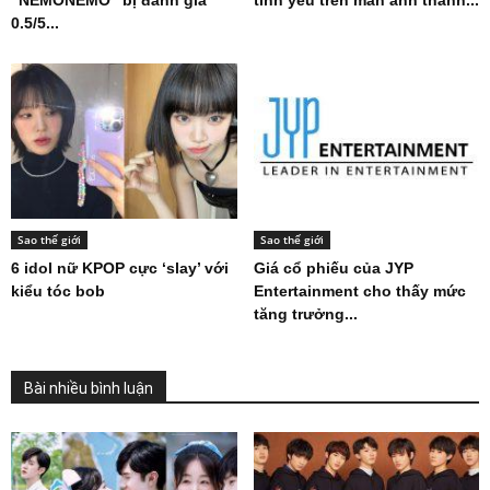
0.5/5...
Sao thế giới
Sao thế giới
6 idol nữ KPOP cực ‘slay’ với
Giá cổ phiếu của JYP
kiểu tóc bob
Entertainment cho thấy mức
tăng trưởng...
Bài nhiều bình luận