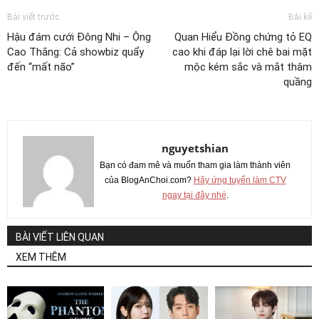
Bài viết trước
Bài kế
Hậu đám cưới Đông Nhi – Ông
Quan Hiểu Đồng chứng tỏ EQ
Cao Thắng: Cả showbiz quẩy
cao khi đáp lại lời chê bai mặt
đến “mất não”
mộc kém sắc và mắt thâm
quầng
nguyetshian
Bạn có đam mê và muốn tham gia làm thành viên
của BlogAnChoi.com?
Hãy ứng tuyển làm CTV
ngay tại đây nhé
.
BÀI VIẾT LIÊN QUAN
XEM THÊM