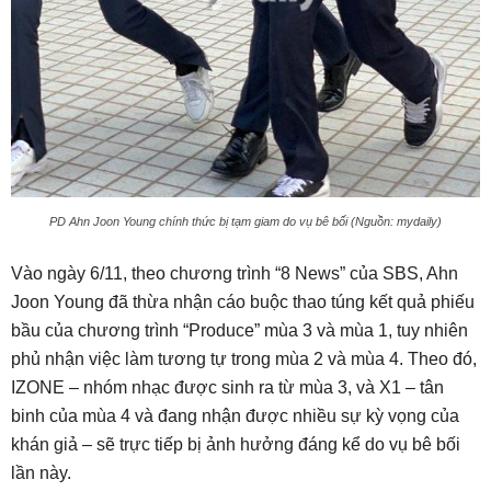
PD Ahn Joon Young chính thức bị tạm giam do vụ bê bối (Nguồn: mydaily)
Vào ngày 6/11, theo chương trình “8 News” của SBS, Ahn
Joon Young đã thừa nhận cáo buộc thao túng kết quả phiếu
bầu của chương trình “Produce” mùa 3 và mùa 1, tuy nhiên
phủ nhận việc làm tương tự trong mùa 2 và mùa 4. Theo đó,
IZONE – nhóm nhạc được sinh ra từ mùa 3, và X1 – tân
binh của mùa 4 và đang nhận được nhiều sự kỳ vọng của
khán giả – sẽ trực tiếp bị ảnh hưởng đáng kể do vụ bê bối
lần này.