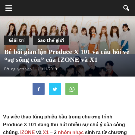
Giải trí
Sao thế giới
Bê bối gian lận Produce X 101 và câu hỏi về
“sự sống còn” của IZONE và X1
Bởi
nguyetshian
-
11/11/2019
Vụ việc thao túng phiếu bầu trong chương trình
Produce X 101 đang thu hút nhiều sự chú ý của công
chúng.
IZONE
và
X1
– 2
nhóm nhạc
sỉnh ra từ chương