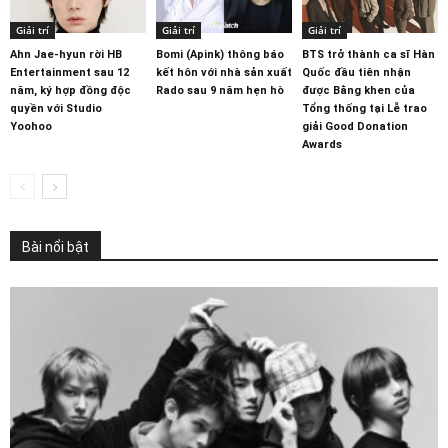
Giải trí
Giải trí
Giải trí
Ahn Jae-hyun rời HB
Bomi (Apink) thông báo
BTS trở thành ca sĩ Hàn
Entertainment sau 12
kết hôn với nhà sản xuất
Quốc đầu tiên nhận
năm, ký hợp đồng độc
Rado sau 9 năm hẹn hò
được Bằng khen của
quyền với Studio
Tổng thống tại Lễ trao
Yoohoo
giải Good Donation
Awards
Bài nổi bật