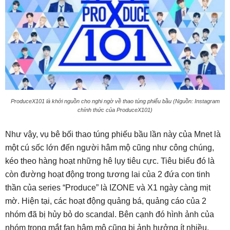
ProduceX101 là khởi nguồn cho nghi ngờ về thao túng phiếu bầu (Nguồn: Instagram
chính thức của ProduceX101)
Như vậy, vụ bê bối thao túng phiếu bầu lần này của Mnet là
một cú sốc lớn đến người hâm mộ cũng như công chúng,
kéo theo hàng hoạt những hê lụy tiêu cực. Tiêu biểu đó là
còn đường hoạt động trong tương lai của 2 đứa con tinh
thần của series “Produce” là IZONE và X1 ngày càng mịt
mờ. Hiện tại, các hoạt động quảng bá, quảng cáo của 2
nhóm đã bị hủy bỏ do scandal. Bên cạnh đó hình ảnh của
nhóm trong mắt fan hâm mộ cũng bị ảnh hưởng ít nhiều.