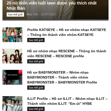
20 nữ diễn viên tuổi teen được yêu thích nhất
Nhật Bản
Mộc Chi
-
20/07/2021
Sao thế giới
Profile KATSEYE – Hồ sơ nhóm nhạc KATSEYE
– Thông tin thành viên nhóm KATSEYE
Sao thế giới
Hồ sơ nhóm nhạc RESCENE – Thông tin thành
viên RESCENE – RESCENE profile
Sao thế giới
Hồ sơ BABYMONSTER – Nhóm nhạc
BABYMONSTER – Thành viên nhóm
BABYMONSTER – BABYMONSTER Profile
Sao thế giới
ILLIT Profile – Hồ sơ ILLIT – Nhóm nhạc ILLIT –
Thành viên nhóm ILLIT: “Em út” HYBE
Sao thế giới