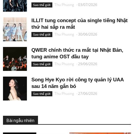
Thu Phuong
-
03/07/2026
Sao thế giới
ILLIT tung concept của single tiếng Nhật
thứ hai sắp ra mắt
Thu Phuong
-
30/06/2026
Sao thế giới
QWER chính thức ra mắt tại Nhật Bản,
tung anime OST đầu tay
Thu Phuong
-
29/06/2026
Sao thế giới
Song Hye Kyo rời công ty quản lý UAA
sau 14 năm gắn bó
Thu Phuong
-
27/06/2026
Sao thế giới
Bài ngẫu nhiên