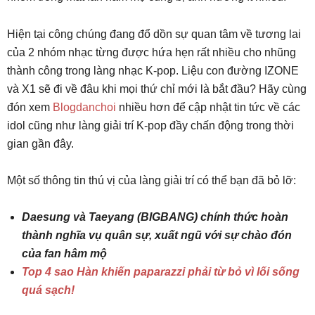
Hiện tại công chúng đang đổ dồn sự quan tâm về tương lai
của 2 nhóm nhạc từng được hứa hẹn rất nhiều cho nhũng
thành công trong làng nhạc K-pop. Liệu con đường IZONE
và X1 sẽ đi về đâu khi mọi thứ chỉ mới là bắt đầu? Hãy cùng
đón xem
Blogdanchoi
nhiều hơn để cập nhật tin tức về các
idol cũng như làng giải trí K-pop đầy chấn động trong thời
gian gần đây.
Một số thông tin thú vị của làng giải trí có thể bạn đã bỏ lỡ:
Daesung và Taeyang (BIGBANG) chính thức hoàn
thành nghĩa vụ quân sự, xuất ngũ với sự chào đón
của fan hâm mộ
Top 4 sao Hàn khiến paparazzi phải từ bỏ vì lối sống
quá sạch!