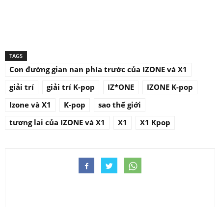
TAGS
Con đường gian nan phía trước của IZONE và X1
giải trí
giải trí K-pop
IZ*ONE
IZONE K-pop
Izone và X1
K-pop
sao thế giới
tương lai của IZONE và X1
X1
X1 Kpop