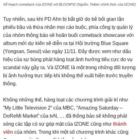
Kế hoạch comeback của IZONE với BLOOM*IZ (Nguồn: Twitter chính thức của IZONE)
Tuy nhiên, sau khi PD Ahn bị bắt giữ do bê bối gian lận
phiếu bầu và thừa nhận mọi cáo buộc, phía công ty quản lý
của nhóm thông báo sẽ hoãn buổi comeback showcase với
album mới dự kiến sẽ diễn ra tại Hội trường Blue Square
(Yongsan, Seoul) vào ngày 11/11. Đây được xem như dấu
hiệu của sự bùng phát hàng loạt ảnh hưởng tiêu cực do vụ
scandal này gây ra. Và IZONE là một trong những đối tượng
bị ảnh hưởng trực tiếp khi không thể xuất hiện trước truyền
thông.
Không những thế, hàng loạt các chương trình giải trí như
“My Little Television 2” của MBC, “Amazing Saturday –
DoReMi Market” của tvN, … đã thông báo sẽ không phát
sóng các tập có sự góp mặt của IZONE cũng như
thành
viên
của nhóm. Trong khi một số chương trình khác cũng