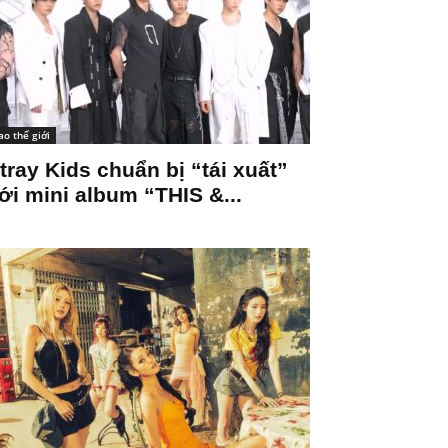
ao thế giới
tray Kids chuẩn bị “tái xuất”
ới mini album “THIS &...