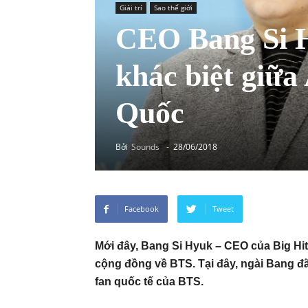
Giải trí
Sao thế giới
CEO Bang Si H
khác biệt giữ
Quốc
Bởi
Sounds
-
28/06/2018
Facebook
Tweet
Mới đây, Bang Si Hyuk – CEO của Big Hit 
cộng đồng về BTS. Tại đây, ngài Bang đã
fan quốc tế của BTS.