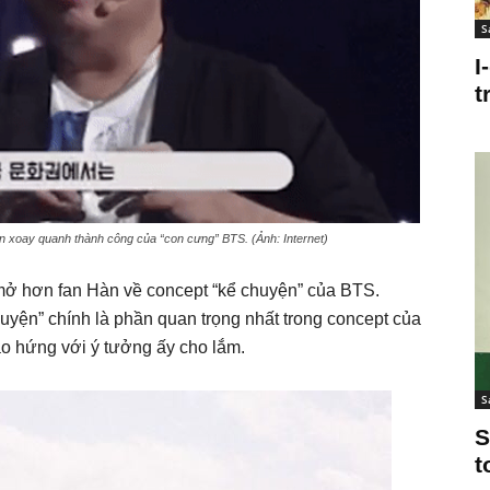
S
I
t
in xoay quanh thành công của “con cưng” BTS. (Ảnh: Internet)
 mở hơn fan Hàn về concept “kể chuyện” của BTS.
uyện” chính là phần quan trọng nhất trong concept của
 hứng với ý tưởng ấy cho lắm.
S
S
t