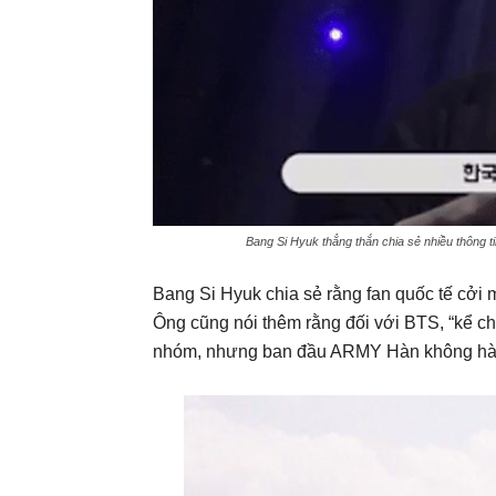
Bang Si Hyuk thẳng thắn chia sẻ nhiều thông t
Bang Si Hyuk chia sẻ rằng fan quốc tế cởi
Ông cũng nói thêm rằng đối với BTS, “kể ch
nhóm, nhưng ban đầu ARMY Hàn không hào