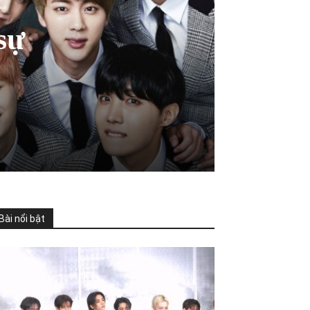
sự
Bài nổi bật