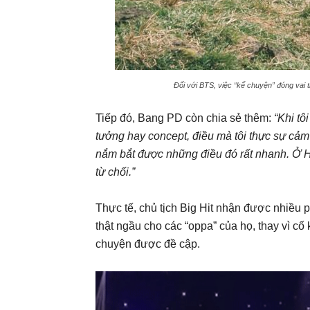
Đối với BTS, việc “kể chuyện” đóng vai t
Tiếp đó, Bang PD còn chia sẻ thêm:
“Khi tô
tưởng hay concept, điều mà tôi thực sự cả
nắm bắt được những điều đó rất nhanh. Ở Hàn
từ chối.”
Thực tế, chủ tịch Big Hit nhận được nhiều p
thật ngầu cho các “oppa” của họ, thay vì cố
chuyện được đề cập.