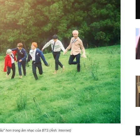
âu” hơn trong âm nhạc của BTS (Ảnh: Internet)