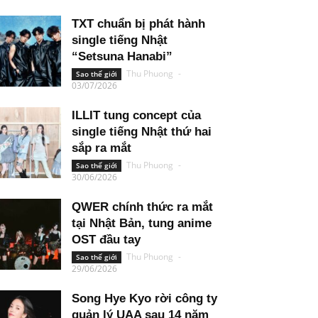
TXT chuẩn bị phát hành
single tiếng Nhật
“Setsuna Hanabi”
Thu Phuong
-
Sao thế giới
03/07/2026
ILLIT tung concept của
single tiếng Nhật thứ hai
sắp ra mắt
Thu Phuong
-
Sao thế giới
30/06/2026
QWER chính thức ra mắt
tại Nhật Bản, tung anime
OST đầu tay
Thu Phuong
-
Sao thế giới
29/06/2026
Song Hye Kyo rời công ty
quản lý UAA sau 14 năm