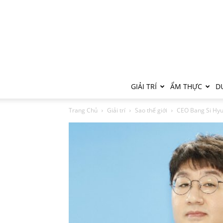
GIẢI TRÍ
ẨM THỰC
DU
Trang Chủ
Giải trí
Sao thế giới
CEO Bang Si Hyuk 