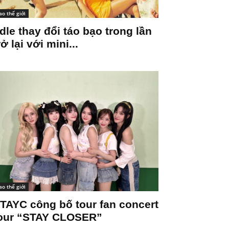
ao thế giới
-dle thay đổi táo bạo trong lần
rở lại với mini...
ao thế giới
TAYC công bố tour fan concert
our “STAY CLOSER”