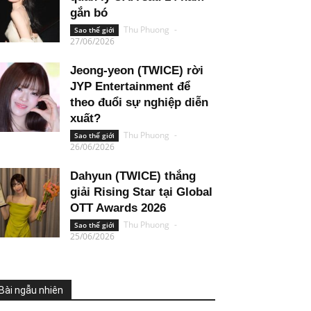
gắn bó
Thu Phuong
-
Sao thế giới
27/06/2026
Jeong-yeon (TWICE) rời
JYP Entertainment để
theo đuổi sự nghiệp diễn
xuất?
Thu Phuong
-
Sao thế giới
26/06/2026
Dahyun (TWICE) thắng
giải Rising Star tại Global
OTT Awards 2026
Thu Phuong
-
Sao thế giới
25/06/2026
Bài ngẫu nhiên