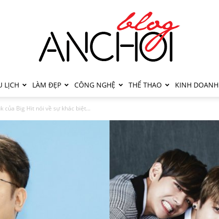
 LỊCH
LÀM ĐẸP
CÔNG NGHỆ
THỂ THAO
KINH DOANH
của Big Hit nói về sự khác biệt...