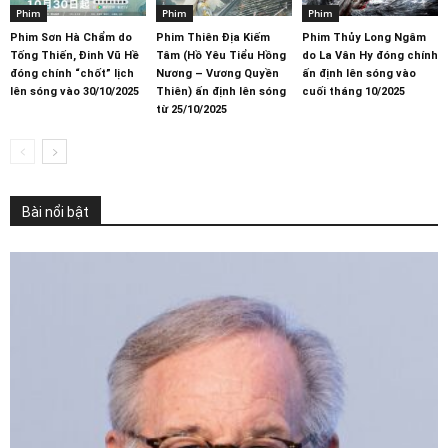
Phim
Phim
Phim
Phim Sơn Hà Chẩm do
Phim Thiên Địa Kiếm
Phim Thủy Long Ngâm
Tống Thiến, Đinh Vũ Hề
Tâm (Hồ Yêu Tiểu Hồng
do La Vân Hy đóng chính
đóng chính “chốt” lịch
Nương – Vương Quyền
ấn định lên sóng vào
lên sóng vào 30/10/2025
Thiên) ấn định lên sóng
cuối tháng 10/2025
từ 25/10/2025
Bài nổi bật