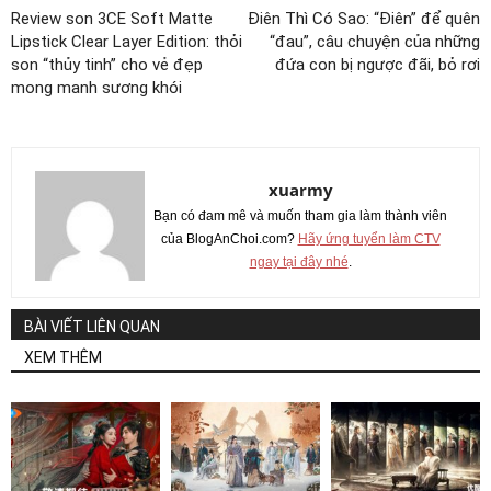
Review son 3CE Soft Matte
Điên Thì Có Sao: “Điên” để quên
Lipstick Clear Layer Edition: thỏi
“đau”, câu chuyện của những
son “thủy tinh” cho vẻ đẹp
đứa con bị ngược đãi, bỏ rơi
mong manh sương khói
xuarmy
Bạn có đam mê và muốn tham gia làm thành viên
của BlogAnChoi.com?
Hãy ứng tuyển làm CTV
ngay tại đây nhé
.
BÀI VIẾT LIÊN QUAN
XEM THÊM