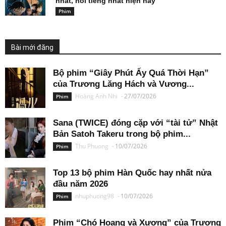
nhất, nổi tiếng nhất hiện nay
Phim
Bài mới đăng
Bộ phim “Giây Phút Ấy Quá Thời Hạn”
của Trương Lăng Hách và Vương...
Hoàng Anh Nhi
-
27/07/2026
Phim
Sana (TWICE) đóng cặp với “tài tử” Nhật
Bản Satoh Takeru trong bộ phim...
Thu Phuong
-
10/07/2026
Phim
Top 13 bộ phim Hàn Quốc hay nhất nửa
đầu năm 2026
nhuphuong98
-
10/07/2026
Phim
Phim “Chó Hoang và Xương” của Trương