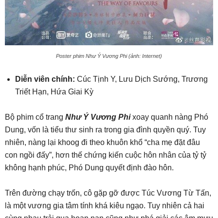
Poster phim Như Ý Vương Phi (ảnh: Internet)
Diễn viên chính:
Cúc Tịnh Y, Lưu Dịch Sướng, Trương
Triết Hạn, Hứa Giai Kỳ
Bộ phim cổ trang
Như Ý Vương Phi
xoay quanh nàng Phó
Dung, vốn là tiểu thư sinh ra trong gia đình quyền quý. Tuy
nhiên, nàng lại khoog đi theo khuôn khổ “cha mẹ đặt đâu
con ngồi đấy”, hơn thế chứng kiến cuộc hôn nhân của tỷ tỷ
không hạnh phúc, Phó Dung quyết định đào hôn.
Trên đường chạy trốn, cô gặp gỡ được Túc Vương Từ Tấn,
là một vương gia tâm tính khá kiêu ngạo. Tuy nhiên cả hai