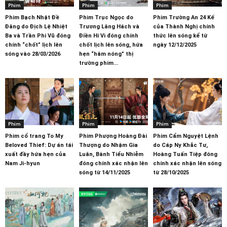
Phim
Phim
Phim
Phim Bạch Nhật Đề
Phim Trục Ngọc do
Phim Trường An 24 Kế
Đăng do Địch Lệ Nhiệt
Trương Lăng Hách và
của Thành Nghị chính
Ba và Trần Phi Vũ đóng
Điền Hi Vi đóng chính
thức lên sóng kể từ
chính “chốt” lịch lên
chốt lịch lên sóng, hứa
ngày 12/12/2025
sóng vào 28/03/2026
hẹn “hâm nóng” thị
trường phim...
Phim
Phim
Phim
Phim cổ trang To My
Phim Phượng Hoàng Đài
Phim Cẩm Nguyệt Lệnh
Beloved Thief: Dự án tái
Thượng do Nhậm Gia
do Cáp Ny Khắc Tư,
xuất đầy hứa hẹn của
Luân, Bành Tiểu Nhiễm
Hoàng Tuấn Tiệp đóng
Nam Ji-hyun
đóng chính xác nhận lên
chính xác nhận lên sóng
sóng từ 14/11/2025
từ 28/10/2025