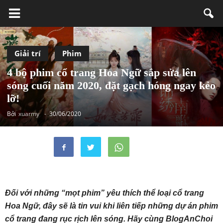
Giải trí
Phim
4 bộ phim cổ trang Hoa Ngữ sắp sửa lên
sóng cuối năm 2020, đặt gạch hóng ngay kẻo
lỡ!
Bởi
xuarmy
-
30/06/2020
Đối với những “mọt phim” yêu thích thể loại cổ trang
Hoa Ngữ, đây sẽ là tin vui khi liên tiếp những dự án phim
cổ trang đang rục rịch lên sóng. Hãy cùng BlogAnChoi