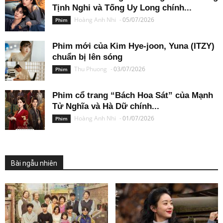
Tịnh Nghi và Tống Uy Long chính...
Hoàng Anh Nhi
-
05/07/2026
Phim
Phim mới của Kim Hye-joon, Yuna (ITZY)
chuẩn bị lên sóng
Thu Phuong
-
03/07/2026
Phim
Phim cổ trang “Bách Hoa Sát” của Mạnh
Tử Nghĩa và Hà Dữ chính...
Hoàng Anh Nhi
-
01/07/2026
Phim
Bài ngẫu nhiên