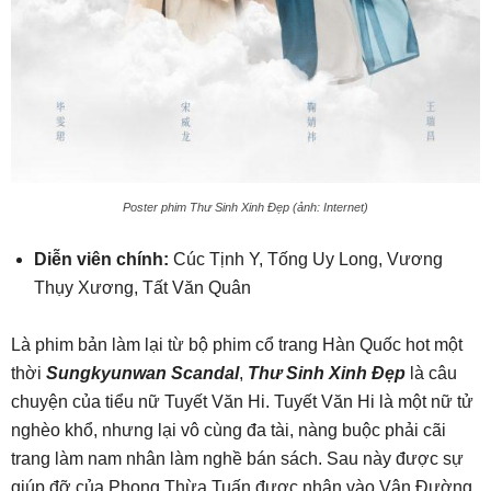
Poster phim Thư Sinh Xinh Đẹp (ảnh: Internet)
Diễn viên chính:
Cúc Tịnh Y, Tống Uy Long, Vương
Thụy Xương, Tất Văn Quân
Là phim bản làm lại từ bộ phim cổ trang Hàn Quốc hot một
thời
Sungkyunwan Scandal
,
Thư Sinh Xinh Đẹp
là câu
chuyện của tiểu nữ Tuyết Văn Hi. Tuyết Văn Hi là một nữ tử
nghèo khổ, nhưng lại vô cùng đa tài, nàng buộc phải cãi
trang làm nam nhân làm nghề bán sách. Sau này được sự
giúp đỡ của Phong Thừa Tuấn được nhận vào Vân Đường