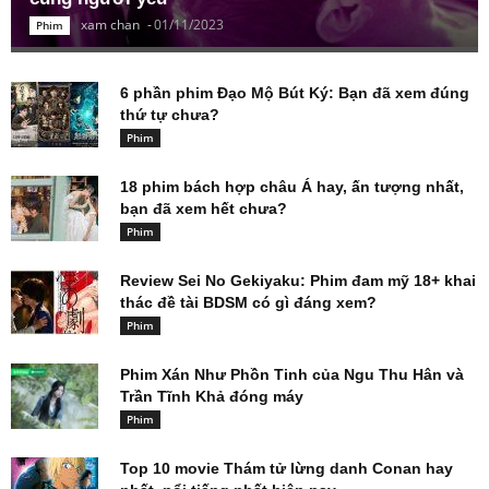
xam chan
-
01/11/2023
Phim
6 phần phim Đạo Mộ Bút Ký: Bạn đã xem đúng
thứ tự chưa?
Phim
18 phim bách hợp châu Á hay, ấn tượng nhất,
bạn đã xem hết chưa?
Phim
Review Sei No Gekiyaku: Phim đam mỹ 18+ khai
thác đề tài BDSM có gì đáng xem?
Phim
Phim Xán Như Phồn Tinh của Ngu Thu Hân và
Trần Tĩnh Khả đóng máy
Phim
Top 10 movie Thám tử lừng danh Conan hay