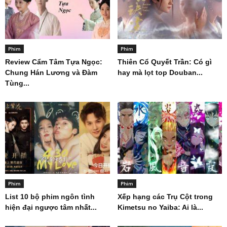
Phim
Phim
Review Cẩm Tâm Tựa Ngọc:
Thiên Cổ Quyết Trần: Có gì
Chung Hán Lương và Đàm
hay mà lọt top Douban...
Tùng...
Phim
Phim
List 10 bộ phim ngôn tình
Xếp hạng các Trụ Cột trong
hiện đại ngược tâm nhất...
Kimetsu no Yaiba: Ai là...