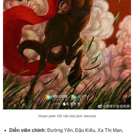
Poster phim Yến Vân Đài (ảnh: Internet)
Diễn viên chính:
Đường Yên, Đậu Kiêu, Xa Thị Mạn,