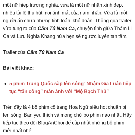
một nữ hiệp trượng nghĩa, vừa là một nữ nhân xinh đẹp,
nhiều tài lẽ thu hút mọi ánh mắt của nam nhân. Vừa là một
người ẩn chứa những tính toán, khó đoán. Thông qua trailer
vừa tung ra của
Cẩm Tú Nam Ca
, chuyện tình giữa Thẩm Li
Ca và Lưu Nghĩa Khang hứa hẹn sẽ ngược luyến tàn tâm.
Trailer của
Cẩm Tú Nam Ca
Bài viết khác:
5 phim Trung Quốc sắp lên sóng: Nhậm Gia Luân tiếp
tục “tấn công” màn ảnh với “Mộ Bạch Thủ”
Trên đây là 4 bộ phim cổ trang Hoa Ngữ siêu hot chuẩn bị
lên sóng. Bạn yêu thích và mong chờ bộ phim nào nhất. Hãy
tiếp tục theo dõi BlogAnChoi để cập nhật những bộ phim
mới nhất nhé!