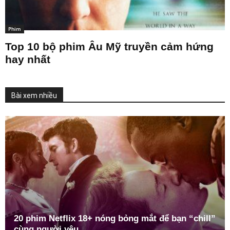
Phim
Top 10 bộ phim Âu Mỹ truyền cảm hứng
hay nhất
Bài xem nhiều
20 phim Netflix 18+ nóng bỏng mắt để bạn “chill”
cùng người yêu