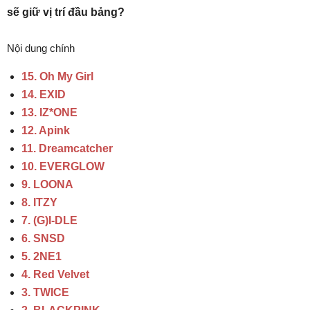
sẽ giữ vị trí đầu bảng?
Nội dung chính
15. Oh My Girl
14. EXID
13. IZ*ONE
12. Apink
11. Dreamcatcher
10. EVERGLOW
9. LOONA
8. ITZY
7. (G)I-DLE
6. SNSD
5. 2NE1
4. Red Velvet
3. TWICE