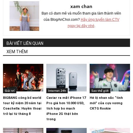
xam chan
Bạn có đam mê và muốn tham gia làm thành viên
của BlogAnChoi.com?
Hãy ứng tuyển làm CTV
ngay tại đây nhé
.
BÀI VIẾT LIÊN QUAN
XEM THÊM
Giải trí
Internet 24h
Sao thế giới
BIGBANG công bố world
Caviar ra mắt iPhone 17
Hé lộ nhan sắc “tình
tour kỷ niệm 20 năm tại
Pro giá hơn 10.000 USD,
mới” của cựu vương
Coachella: Huyền thoại
tích hợp bo mạch
CKTG Rookie
trở lại từ tháng 8
iPhone 2G thật bên
trong