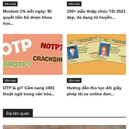
Văn hoá
Văn hoá
Mindset 1% mỗi ngày: Bí
100+ mẫu thiệp chúc Tết 2021
quyết tiến bộ được khoa
đẹp, đa dạng từ truyền...
học...
Văn hoá
Văn hoá
OTP là gì? Cẩm nang 1001
Hướng dẫn thủ tục đổi giấy
thuật ngữ trong văn hóa...
phép lái xe online đơn...
Bài liên quan