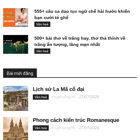
555+ câu ca dao tục ngữ chế hài hước khiến
bạn cười té ghế
Văn hoá
500+ bài thơ về trăng hay, thơ thả thính về
trăng ấn tượng, lãng mạn nhất
Văn hoá
Bài mới đăng
Lịch sử La Mã cổ đại
nhuphuong98
-
27/07/2026
Văn hoá
Phong cách kiến trúc Romanesque
nhuphuong98
-
27/07/2026
Văn hoá