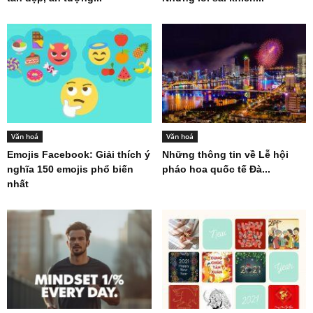
Văn hoá
Văn hoá
Emojis Facebook: Giải thích ý
Những thông tin về Lễ hội
nghĩa 150 emojis phổ biến
pháo hoa quốc tế Đà...
nhất