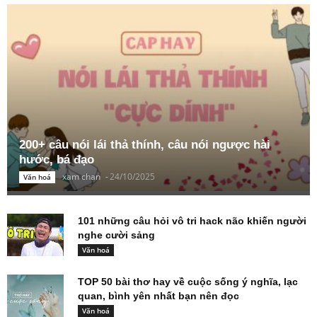
200+ câu nói lái thả thính, câu nói ngược hài
hước, bá đạo
xam chan
-
24/10/2025
Văn hoá
101 những câu hỏi vô tri hack não khiến người
nghe cười sảng
Văn hoá
TOP 50 bài thơ hay về cuộc sống ý nghĩa, lạc
quan, bình yên nhất bạn nên đọc
Văn hoá