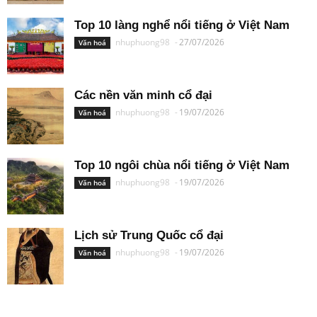
Top 10 làng nghể nổi tiếng ở Việt Nam
nhuphuong98
-
27/07/2026
Văn hoá
Các nền văn minh cổ đại
nhuphuong98
-
19/07/2026
Văn hoá
Top 10 ngôi chùa nổi tiếng ở Việt Nam
nhuphuong98
-
19/07/2026
Văn hoá
Lịch sử Trung Quốc cổ đại
nhuphuong98
-
19/07/2026
Văn hoá