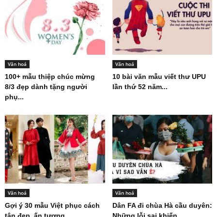
Văn hoá
Văn hoá
100+ mẫu thiệp chúc mừng
10 bài văn mẫu viết thư UPU
8/3 đẹp dành tặng người
lần thứ 52 năm...
phụ...
Văn hoá
Văn hoá
Gợi ý 30 mẫu Việt phục cách
Dân FA đi chùa Hà cầu duyên:
tân đẹp, ấn tượng...
Những lỗi sai khiến...