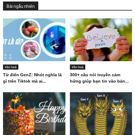
Bài ngẫu nhiên
Văn hoá
Văn hoá
Từ điển GenZ: Nhót nghĩa là
300+ câu nói truyền cảm
gì trên Tiktok mà ai...
hứng giúp bạn tin vào bản...