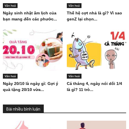
Văn hoá
Văn hoá
Ngày sinh nhật âm lịch của
Thế hệ cợt nhả là gì? Vì sao
bạn mang đến các phước...
genZ lại chọn...
Văn hoá
Văn hoá
Ngày 20/10 là ngày gì: Gợi ý
Cá tháng 4, ngày nói dối 1/4
quà tặng 20/10 vừa...
là gì? 11 trò...
Bài nhiều bình luận