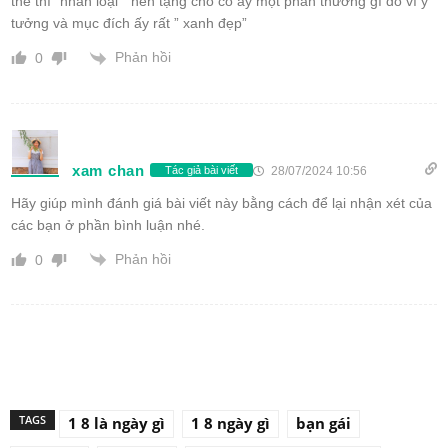
thế thì “nhân loại ” nên tặng cho cô ấy một phần thưởng gì đó vì ý
tưởng và mục đích ấy rất ” xanh đẹp”
Phản hồi
0
xam chan
28/07/2024 10:56
Tác giả bài viết
Hãy giúp mình đánh giá bài viết này bằng cách để lại nhận xét của
các bạn ở phần bình luận nhé.
Phản hồi
0
TAGS
1 8 là ngày gì
1 8 ngày gì
bạn gái