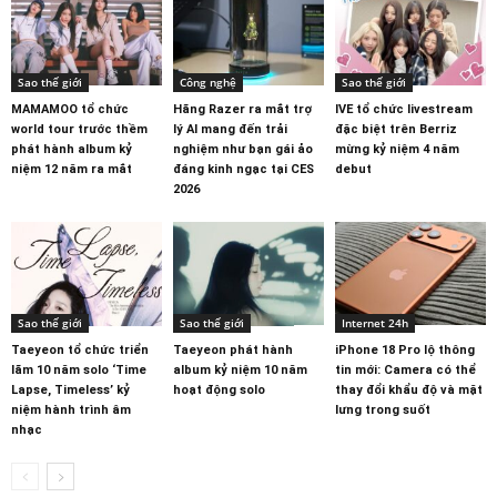
Sao thế giới
Công nghệ
Sao thế giới
MAMAMOO tổ chức
Hãng Razer ra mắt trợ
IVE tổ chức livestream
world tour trước thềm
lý AI mang đến trải
đặc biệt trên Berriz
phát hành album kỷ
nghiệm như bạn gái ảo
mừng kỷ niệm 4 năm
niệm 12 năm ra mắt
đáng kinh ngạc tại CES
debut
2026
Sao thế giới
Sao thế giới
Internet 24h
Taeyeon tổ chức triển
Taeyeon phát hành
iPhone 18 Pro lộ thông
lãm 10 năm solo ‘Time
album kỷ niệm 10 năm
tin mới: Camera có thể
Lapse, Timeless’ kỷ
hoạt động solo
thay đổi khẩu độ và mặt
niệm hành trình âm
lưng trong suốt
nhạc