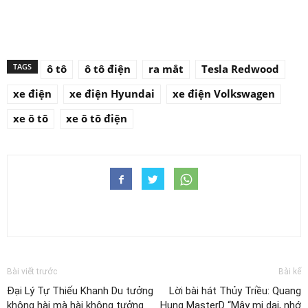
TAGS
ô tô
ô tô điện
ra mắt
Tesla Redwood
xe điện
xe điện Hyundai
xe điện Volkswagen
xe ô tô
xe ô tô điện
Bài viết trước
Bài kế
Đại Lý Tự Thiếu Khanh Du tưởng
Lời bài hát Thủy Triều: Quang
không hài mà hài không tưởng
Hung MasterD “Mây mi dai, nhớ