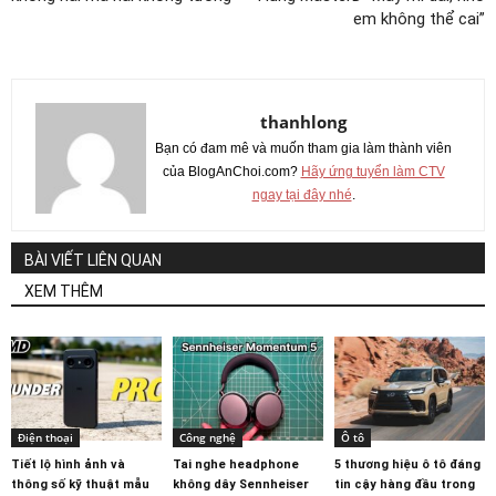
em không thể cai”
thanhlong
Bạn có đam mê và muốn tham gia làm thành viên
của BlogAnChoi.com?
Hãy ứng tuyển làm CTV
ngay tại đây nhé
.
BÀI VIẾT LIÊN QUAN
XEM THÊM
Điện thoại
Công nghệ
Ô tô
Tiết lộ hình ảnh và
Tai nghe headphone
5 thương hiệu ô tô đáng
thông số kỹ thuật mẫu
không dây Sennheiser
tin cậy hàng đầu trong