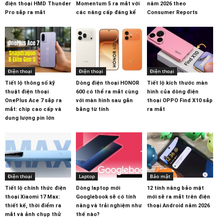
điện thoại HMD Thunder
Momentum 5 ra mắt với
năm 2026 theo
Pro sắp ra mắt
các nâng cấp đáng kể
Consumer Reports
Điện thoại
Điện thoại
Điện thoại
Tiết lộ thông số kỹ
Dòng điện thoại HONOR
Tiết lộ kích thước màn
thuật điện thoại
600 có thể ra mắt cùng
hình của dòng điện
OnePlus Ace 7 sắp ra
với màn hình sau gắn
thoại OPPO Find X10 sắp
mắt: chip cao cấp và
bằng từ tính
ra mắt
dung lượng pin lớn
Điện thoại
Laptop
Bảo mật
Tiết lộ chính thức điện
Dòng laptop mới
12 tính năng bảo mật
thoại Xiaomi 17 Max:
Googlebook sẽ có tính
mới sẽ ra mắt trên điện
thiết kế, thời điểm ra
năng và trải nghiệm như
thoại Android năm 2026
mắt và ảnh chụp thử
thế nào?