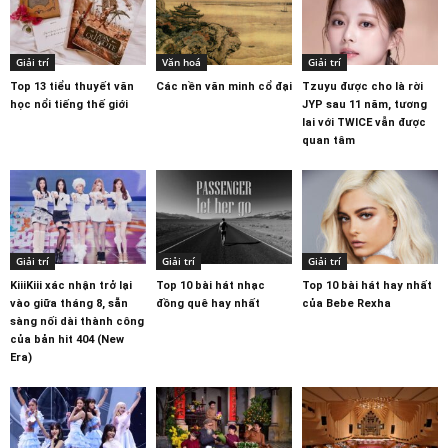
Giải trí
Văn hoá
Giải trí
Top 13 tiểu thuyết văn
Các nền văn minh cổ đại
Tzuyu được cho là rời
học nổi tiếng thế giới
JYP sau 11 năm, tương
lai với TWICE vẫn được
quan tâm
Giải trí
Giải trí
Giải trí
KiiiKiii xác nhận trở lại
Top 10 bài hát nhạc
Top 10 bài hát hay nhất
vào giữa tháng 8, sẵn
đồng quê hay nhất
của Bebe Rexha
sàng nối dài thành công
của bản hit 404 (New
Era)