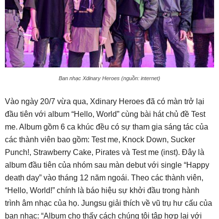
Ban nhạc Xdinary Heroes (nguồn: internet)
Vào ngày 20/7 vừa qua, Xdinary Heroes đã có màn trở lại
đầu tiên với album “Hello, World” cùng bài hát chủ đề Test
me. Album gồm 6 ca khúc đều có sự tham gia sáng tác của
các thành viên bao gồm: Test me, Knock Down, Sucker
Punch!, Strawberry Cake, Pirates và Test me (inst). Đây là
album đầu tiên của nhóm sau màn debut với single “Happy
death day” vào tháng 12 năm ngoái. Theo các thành viên,
“Hello, World!” chính là báo hiệu sự khởi đầu trong hành
trình âm nhạc của họ. Jungsu giải thích về vũ trụ hư cấu của
ban nhạc: “Album cho thấy cách chúng tôi tập hợp lại với