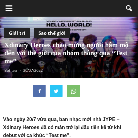
Giải trí
Sao thế giới
Xdinary Heroes chào mừng người hâm mộ
đến với thế giới của nhóm thông qua “Test
me”
Bởi
tea
-
30/07/2022
Vào ngày 20/7 vừa qua, ban nhạc mới nhà JYPE –
Xdinary Heroes đã có màn trở lại đầu tiên kể từ khi
debut với ca khúc “Test me”.