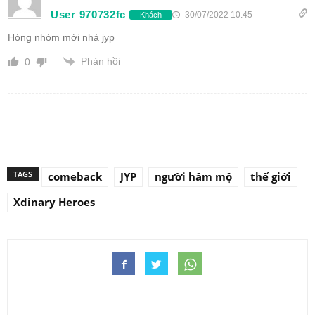
User 970732fc
30/07/2022 10:45
Khách
Hóng nhóm mới nhà jyp
Phản hồi
0
TAGS
comeback
JYP
người hâm mộ
thế giới
Xdinary Heroes