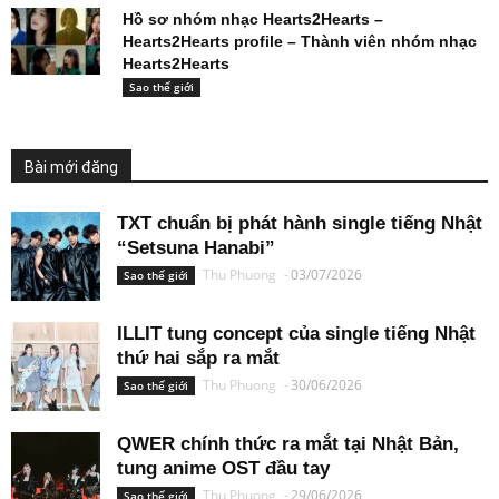
Hồ sơ nhóm nhạc Hearts2Hearts –
Hearts2Hearts profile – Thành viên nhóm nhạc
Hearts2Hearts
Sao thế giới
Bài mới đăng
TXT chuẩn bị phát hành single tiếng Nhật
“Setsuna Hanabi”
Thu Phuong
-
03/07/2026
Sao thế giới
ILLIT tung concept của single tiếng Nhật
thứ hai sắp ra mắt
Thu Phuong
-
30/06/2026
Sao thế giới
QWER chính thức ra mắt tại Nhật Bản,
tung anime OST đầu tay
Thu Phuong
-
29/06/2026
Sao thế giới