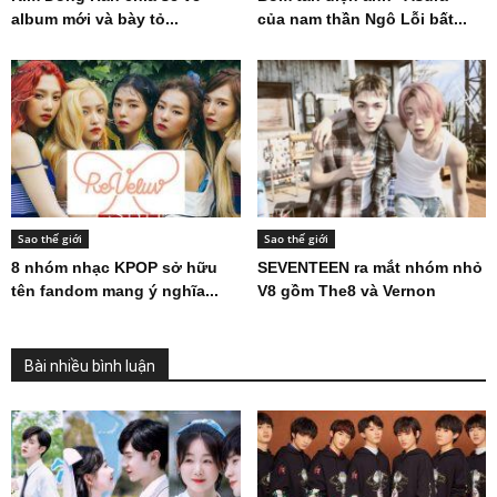
album mới và bày tỏ...
của nam thần Ngô Lỗi bất...
Sao thế giới
Sao thế giới
8 nhóm nhạc KPOP sở hữu
SEVENTEEN ra mắt nhóm nhỏ
tên fandom mang ý nghĩa...
V8 gồm The8 và Vernon
Bài nhiều bình luận