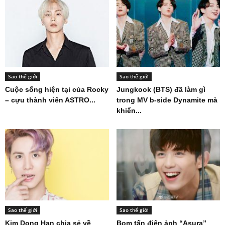
Sao thế giới
Sao thế giới
Cuộc sống hiện tại của Rocky
Jungkook (BTS) đã làm gì
– cựu thành viên ASTRO...
trong MV b-side Dynamite mà
khiến...
Sao thế giới
Sao thế giới
Kim Dong Han chia sẻ về
Bom tấn điện ảnh “Asura”