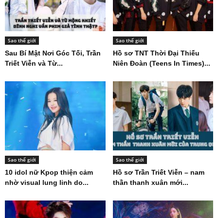
Sao thế giới
Sao thế giới
Sau Bí Mật Nơi Góc Tối, Trần
Hồ sơ TNT Thời Đại Thiếu
Triết Viễn và Từ...
Niên Đoàn (Teens In Times)...
Sao thế giới
Sao thế giới
10 idol nữ Kpop thiện cảm
Hồ sơ Trần Triết Viễn – nam
nhờ visual lung linh do...
thần thanh xuân mới...