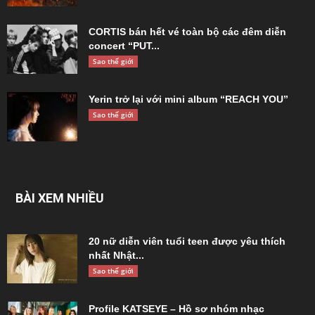
CORTIS bán hết vé toàn bộ các đêm diễn
concert “PUT...
Sao thế giới
Yerin trở lại với mini album “REACH YOU”
Sao thế giới
BÀI XEM NHIỀU
20 nữ diễn viên tuổi teen được yêu thích
nhất Nhật...
Sao thế giới
Profile KATSEYE – Hồ sơ nhóm nhạc