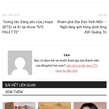
Bài viết trước
Bài kế
Tương tác đáng yêu của j-hope
Khám phá Địa đạo Vịnh Mốc –
(BTS) và IU tại show “IU’S
Ngôi làng anh hùng dưới lòng
PALETTE”
đất Quảng Trị
tea
Bạn có đam mê và muốn tham gia làm thành viên
của BlogAnChoi.com?
Hãy ứng tuyển làm CTV
ngay tại đây nhé
.
BÀI VIẾT LIÊN QUAN
XEM THÊM