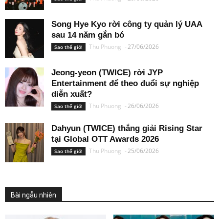
Song Hye Kyo rời công ty quản lý UAA
sau 14 năm gắn bó
Thu Phuong
-
27/06/2026
Sao thế giới
Jeong-yeon (TWICE) rời JYP
Entertainment để theo đuổi sự nghiệp
diễn xuất?
Thu Phuong
-
26/06/2026
Sao thế giới
Dahyun (TWICE) thắng giải Rising Star
tại Global OTT Awards 2026
Thu Phuong
-
25/06/2026
Sao thế giới
Bài ngẫu nhiên