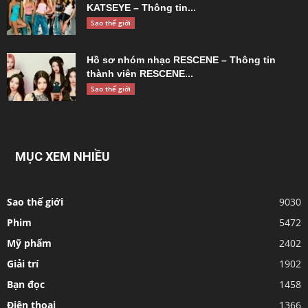
KATSEYE – Thông tin...
Sao thế giới
Hồ sơ nhóm nhạc RESCENE – Thông tin
thành viên RESCENE...
Sao thế giới
MỤC XEM NHIỀU
Sao thế giới
9030
Phim
5472
Mỹ phẩm
2402
Giải trí
1902
Bạn đọc
1458
Điện thoại
1366