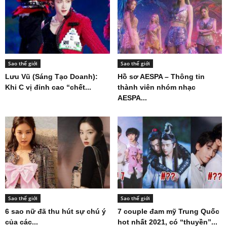
Sao thế giới
Sao thế giới
Lưu Vũ (Sáng Tạo Doanh):
Hồ sơ AESPA – Thông tin
Khi C vị đỉnh cao “chết...
thành viên nhóm nhạc
AESPA...
Sao thế giới
Sao thế giới
6 sao nữ đã thu hút sự chú ý
7 couple đam mỹ Trung Quốc
của các...
hot nhất 2021, có “thuyền”...