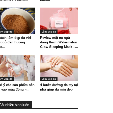
àm đẹp da
Làm đẹp da
cách làm đẹp da với
Review mặt nạ ngủ
ột gỗ đàn hương
dạng thạch Watermelon
o...
Glow Sleeping Mask –...
àm đẹp da
Làm đẹp da
i ý các sản phẩm nên
4 bước dưỡng da tay tại
 vào mùa đông –...
nhà giúp da mịn đẹp
Bài nhiều bình luận