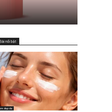
Bài nổi bật
àm đẹp da