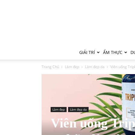
GIẢI TRÍ
ẨM THỰC
DU
Trang Chủ
Làm đẹp
Làm đẹp da
Viên uống Tripl
Làm đẹp
Làm đẹp da
Viên uống Trip