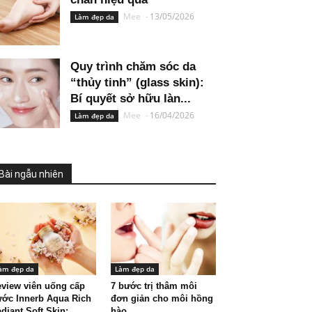
Mee
-
13/05/2026
Làm đẹp da
Quy trình chăm sóc da
“thủy tinh” (glass skin):
Bí quyết sở hữu làn...
Mee
-
16/04/2026
Làm đẹp da
Bài ngẫu nhiên
àm đẹp da
Làm đẹp da
view viên uống cấp
7 bước trị thâm môi
ớc Innerb Aqua Rich
đơn giản cho môi hồng
diant Soft Skin:...
hào,...