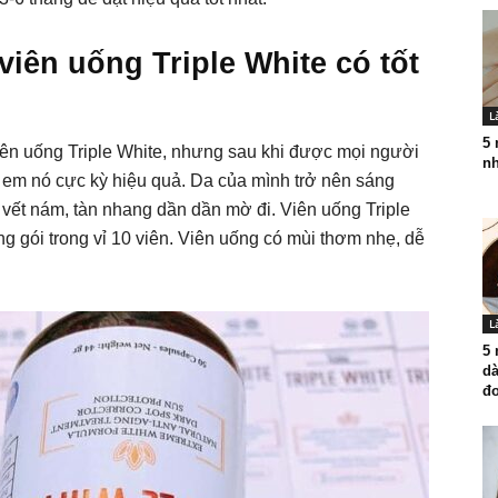
iên uống Triple White có tốt
L
5 
viên uống Triple White, nhưng sau khi được mọi người
nh
n em nó cực kỳ hiệu quả. Da của mình trở nên sáng
vết nám, tàn nhang dần dần mờ đi. Viên uống Triple
g gói trong vỉ 10 viên. Viên uống có mùi thơm nhẹ, dễ
L
5 
dà
đơ