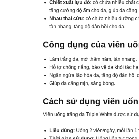
Chiết xuất lựu đỏ:
có chứa nhiều chất c
tăng cường độ ẩm cho da, giúp da căng 
Nhau thai cừu:
có chứa nhiều dưỡng ch
tàn nhang, tăng độ đàn hồi cho da.
Công dụng của viên uốn
Làm trắng da, mờ thâm nám, tàn nhang.
Hỗ tợ chống nắng, bảo vệ da khỏi tác hại
Ngăn ngừa lão hóa da, tăng độ đàn hồi 
Giúp da căng mịn, sáng bóng.
Cách sử dụng viên uống
Viên uống trắng da Triple White được sử d
Liều dùng:
Uống 2 viên/ngày, mỗi lần 1 
Thời gian sử dụng:
Uống liên tục trong 