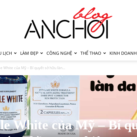
 LỊCH
LÀM ĐẸP
CÔNG NGHỆ
THỂ THAO
KINH DOANH
e White của Mỹ – Bí quyết sở hữu làn...
le White của Mỹ – Bí q