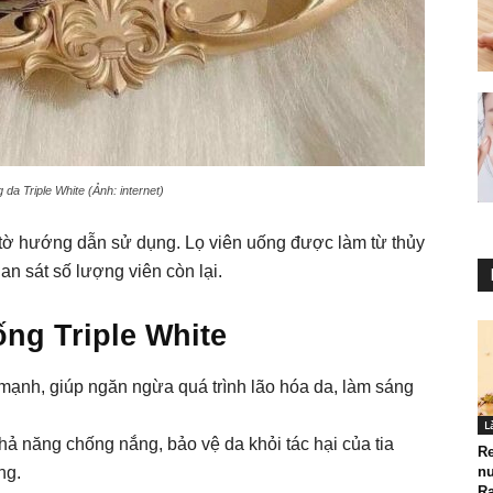
 da Triple White (Ảnh: internet)
 tờ hướng dẫn sử dụng. Lọ viên uống được làm từ thủy
an sát số lượng viên còn lại.
ng Triple White
mạnh, giúp ngăn ngừa quá trình lão hóa da, làm sáng
L
hả năng chống nắng, bảo vệ da khỏi tác hại của tia
Re
ng.
nư
Ra