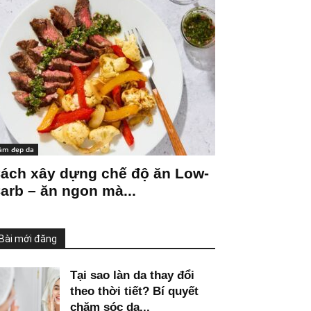
àm đẹp da
ách xây dựng chế độ ăn Low-
arb – ăn ngon mà...
Bài mới đăng
Tại sao làn da thay đổi
theo thời tiết? Bí quyết
chăm sóc da...