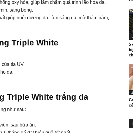
hống oxy hóa, giúp làm chậm quá trình lão hóa da,
mịn, sáng bóng.
ất giúp nuôi dưỡng da, làm sáng da, mờ thâm nám,
L
g Triple White
5 
b
ch
 của tia UV.
cho da.
L
 Triple White trắng da
Gợ
có
ụng như sau:
viên, sau bữa ăn.
3-6 tháng để đạt hiệu quả tốt nhất.