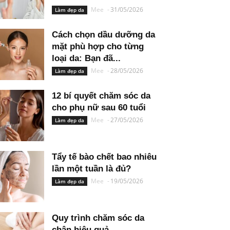
Mee
-
31/05/2026
Làm đẹp da
Cách chọn dầu dưỡng da
mặt phù hợp cho từng
loại da: Bạn đã...
Mee
-
28/05/2026
Làm đẹp da
12 bí quyết chăm sóc da
cho phụ nữ sau 60 tuổi
Mee
-
27/05/2026
Làm đẹp da
Tẩy tế bào chết bao nhiêu
lần một tuần là đủ?
Mee
-
19/05/2026
Làm đẹp da
Quy trình chăm sóc da
chân hiệu quả