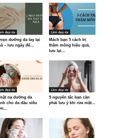
àm đẹp da
Làm đẹp da
mẹo dưỡng da tay tại
Mách bạn 5 cách trị
à – lưu ngày để...
thâm mông hiệu quả,
lưu lại...
àm đẹp da
Làm đẹp da
mặt nạ dưỡng da
9 nguyên tắc bạn cần
nh cho da dầu siêu
phải lưu ý khi rửa mặt...
n...