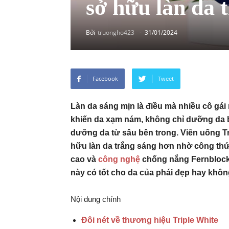
sở hữu làn da 
Bởi
truongho423
-
31/01/2024
Facebook
Tweet
Làn da sáng mịn là điều mà nhiều cô gái
khiến da xạm nám, không chỉ dưỡng da b
dưỡng da từ sâu bên trong. Viên uống Tr
hữu làn da trắng sáng hơn nhờ công thứ
cao và
công nghệ
chống nắng Fernblock
này có tốt cho da của phái đẹp hay khôn
Nội dung chính
Đôi nét về thương hiệu Triple White