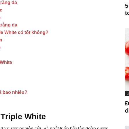
trắng da
5
e
t
e
trắng da
e White có tốt không?
m
e
 White
á bao nhiêu?
L
Đ
d
Triple White
g da được nghiên cứu và phát triển bởi tập đoàn dược