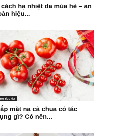
 cách hạ nhiệt da mùa hè – an
oàn hiệu...
àm đẹp da
ắp mặt nạ cà chua có tác
ụng gì? Có nên...