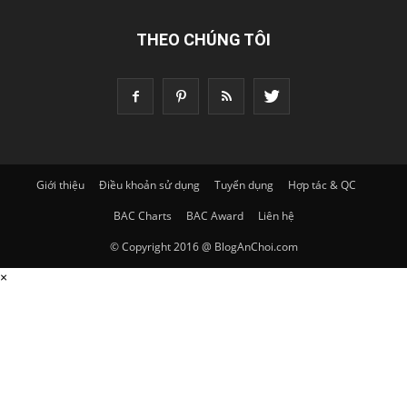
THEO CHÚNG TÔI
Giới thiệu
Điều khoản sử dụng
Tuyển dụng
Hợp tác & QC
BAC Charts
BAC Award
Liên hệ
© Copyright 2016 @ BlogAnChoi.com
×