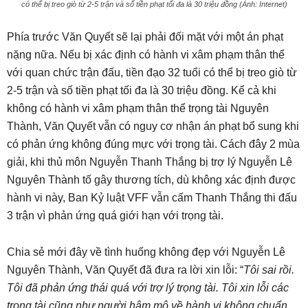
có thể bị treo giò từ 2-5 trận và số tiền phạt tối đa là 30 triệu đồng (Ảnh: Internet)
Phía trước Văn Quyết sẽ lại phải đối mặt với một án phạt
nặng nữa. Nếu bị xác định có hành vi xâm phạm thân thể
với quan chức trận đấu, tiền đạo 32 tuổi có thể bị treo giò từ
2-5 trận và số tiền phạt tối đa là 30 triệu đồng. Kể cả khi
không có hành vi xâm phạm thân thể trọng tài Nguyên
Thành, Văn Quyết vẫn có nguy cơ nhận án phạt bổ sung khi
có phản ứng không đúng mực với trọng tài. Cách đây 2 mùa
giải, khi thủ môn Nguyễn Thanh Thắng bị trợ lý Nguyễn Lê
Nguyên Thành tố gây thương tích, dù không xác định được
hành vi này, Ban Kỷ luật VFF vẫn cấm Thanh Thắng thi đấu
3 trận vì phản ứng quá giới hạn với trọng tài.
Chia sẻ mới đây về tình huống không đẹp với Nguyễn Lê
Nguyên Thành, Văn Quyết đã đưa ra lời xin lỗi: “
Tôi sai rồi.
Tôi đã phản ứng thái quá với trợ lý trọng tài. Tôi xin lỗi các
trọng tài cũng như người hâm mộ về hành vi không chuẩn