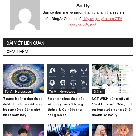
An Hy
Bạn có đam mê và muốn tham gia làm thành viên
của BlogAnChoi.com?
Hãy ứng tuyển làm CTV
ngay tại đây nhé
.
BÀI VIẾT LIÊN QUAN
XEM THÊM
Tử Vi - Horoscope
Tử Vi - Horoscope
Giải trí
7 cung hoàng đạo được
6 cung hoàng đạo gặp
NCT WISH bùng nổ với
dự đoán sẽ có một mùa
vận may rực rỡ trong
“Odd to Love”: Công phá
hè rực rỡ và đáng nhớ
tháng 6: Cơ hội vàng
cả bảng xếp hạng số lẫn
nhất năm nay
đang mở ra
doanh số vật lý