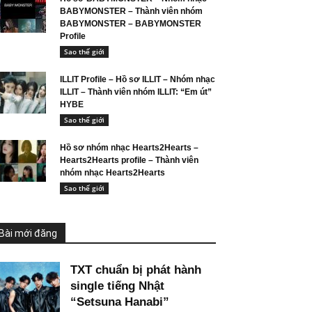
BABYMONSTER – Thành viên nhóm
BABYMONSTER – BABYMONSTER
Profile
Sao thế giới
ILLIT Profile – Hồ sơ ILLIT – Nhóm nhạc
ILLIT – Thành viên nhóm ILLIT: “Em út”
HYBE
Sao thế giới
Hồ sơ nhóm nhạc Hearts2Hearts –
Hearts2Hearts profile – Thành viên
nhóm nhạc Hearts2Hearts
Sao thế giới
Bài mới đăng
TXT chuẩn bị phát hành
single tiếng Nhật
“Setsuna Hanabi”