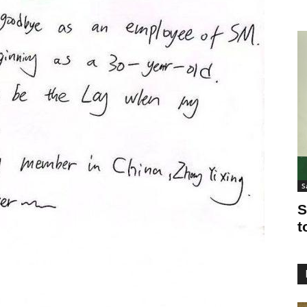
S
S
t