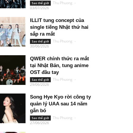
Thu Phuong
-
Sao thế giới
03/07/2026
ILLIT tung concept của
single tiếng Nhật thứ hai
sắp ra mắt
Thu Phuong
-
Sao thế giới
30/06/2026
QWER chính thức ra mắt
tại Nhật Bản, tung anime
OST đầu tay
Thu Phuong
-
Sao thế giới
29/06/2026
Song Hye Kyo rời công ty
quản lý UAA sau 14 năm
gắn bó
Thu Phuong
-
Sao thế giới
27/06/2026