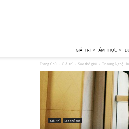
GIẢI TRÍ
ẨM THỰC
DU
Trang Chủ
Giải trí
Sao thế giới
Trương Nghệ Hưn
Giải trí
Sao thế giới