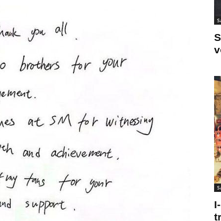
S
S
v
S
I
t