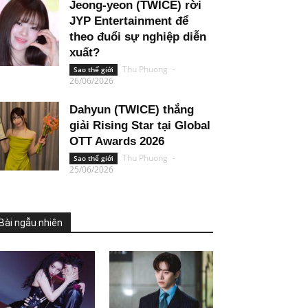
Jeong-yeon (TWICE) rời
JYP Entertainment để
theo đuổi sự nghiệp diễn
xuất?
Thu Phuong
-
Sao thế giới
26/06/2026
Dahyun (TWICE) thắng
giải Rising Star tại Global
OTT Awards 2026
Thu Phuong
-
Sao thế giới
25/06/2026
Bài ngẫu nhiên