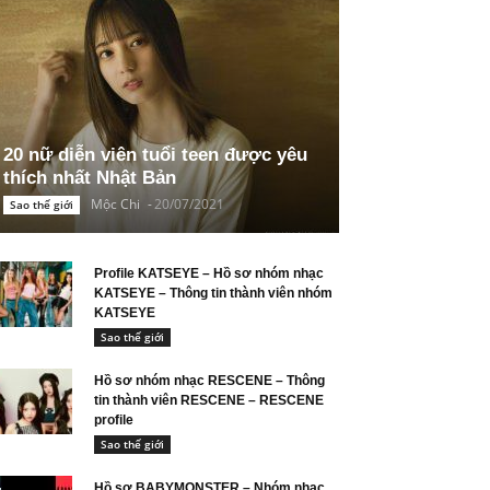
20 nữ diễn viên tuổi teen được yêu
thích nhất Nhật Bản
Mộc Chi
-
20/07/2021
Sao thế giới
Profile KATSEYE – Hồ sơ nhóm nhạc
KATSEYE – Thông tin thành viên nhóm
KATSEYE
Sao thế giới
Hồ sơ nhóm nhạc RESCENE – Thông
tin thành viên RESCENE – RESCENE
profile
Sao thế giới
Hồ sơ BABYMONSTER – Nhóm nhạc