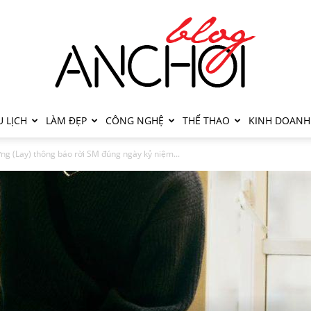
 LỊCH
LÀM ĐẸP
CÔNG NGHỆ
THỂ THAO
KINH DOANH
g (Lay) thông báo rời SM đúng ngày kỷ niệm...