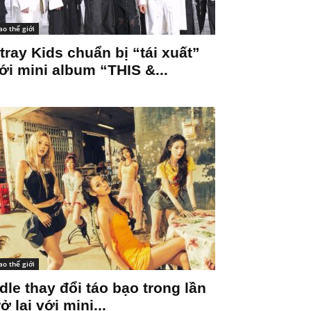
ao thế giới
tray Kids chuẩn bị “tái xuất”
ới mini album “THIS &...
ao thế giới
-dle thay đổi táo bạo trong lần
rở lại với mini...