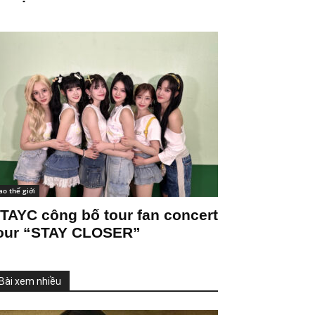
ao thế giới
TAYC công bố tour fan concert
our “STAY CLOSER”
Bài xem nhiều