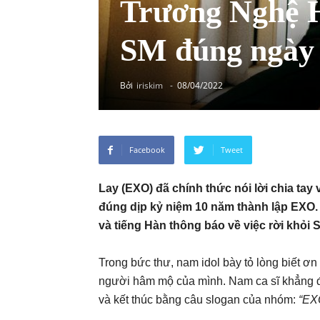
Trương Nghệ H
SM đúng ngày
Bởi
iriskim
-
08/04/2022
Facebook
Tweet
Lay (EXO) đã chính thức nói lời chia tay
đúng dịp kỷ niệm 10 năm thành lập EXO. 
và tiếng Hàn thông báo về việc rời khỏi 
Trong bức thư, nam idol bày tỏ lòng biết ơn
người hâm mộ của mình. Nam ca sĩ khẳng 
và kết thúc bằng câu slogan của nhóm:
“EX