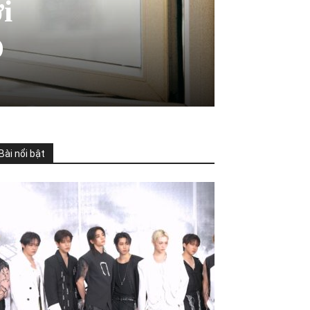
i
O
Bài nổi bật