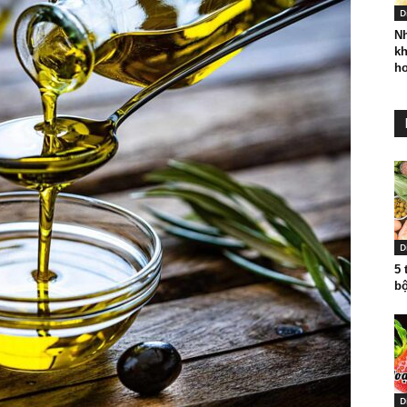
D
N
kh
hơ
D
5 
bộ
D