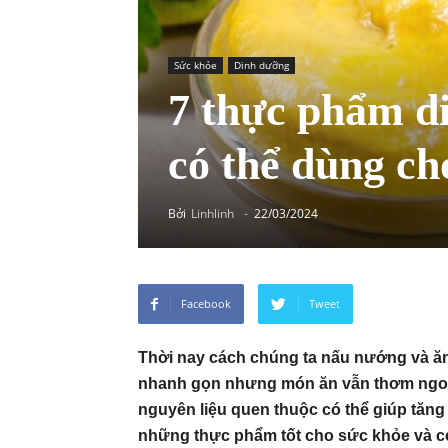
Sức khỏe
Dinh dưỡng
7 thực phẩm di
có thể dùng c
Bởi
Linhlinh
-
22/03/2024
Facebook
Tweet
Thời nay cách chúng ta nấu nướng và ăn
nhanh gọn nhưng món ăn vẫn thơm ngo
nguyên liệu quen thuộc có thể giúp tăng
những thực phẩm tốt cho sức khỏe và c