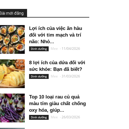
Bài mới đăng
Lợi ích của việc ăn hàu
đối với tim mạch và trí
não: Nhỏ...
Mee
-
11/04/2026
Dinh dưỡng
8 lợi ích của dứa đối với
sức khỏe: Bạn đã biết?
Mee
-
31/03/2026
Dinh dưỡng
Top 10 loại rau củ quả
màu tím giàu chất chống
oxy hóa, giúp...
Mee
-
26/03/2026
Dinh dưỡng