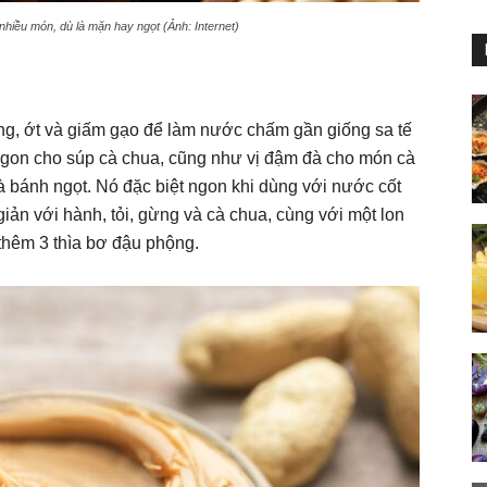
hiều món, dù là mặn hay ngọt (Ảnh: Internet)
ng, ớt và giấm gạo để làm nước chấm gần giống sa tế
ngon cho súp cà chua, cũng như vị đậm đà cho món cà
 bánh ngọt. Nó đặc biệt ngon khi dùng với nước cốt
ản với hành, tỏi, gừng và cà chua, cùng với một lon
thêm 3 thìa bơ đậu phộng.