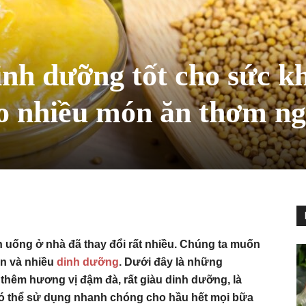
nh dưỡng tốt cho sức k
ho nhiều món ăn thơm n
 uống ở nhà đã thay đổi rất nhiều. Chúng ta muốn
n và nhiều
dinh dưỡng
. Dưới đây là những
 thêm hương vị đậm đà, rất giàu dinh dưỡng, là
ó thể sử dụng nhanh chóng cho hầu hết mọi bữa