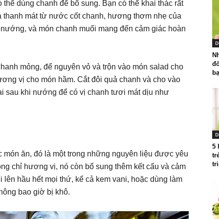
ó thể dùng chanh để bổ sung. Bạn có thể khai thác rất
ua thanh mát từ nước cốt chanh, hương thơm nhẹ của
h nướng, và món chanh muối mang đến cảm giác hoàn
D
Nh
đố
át chanh mỏng, để nguyên vỏ và trộn vào món salad cho
bạ
ương vị cho món hầm. Cắt đôi quả chanh và cho vào
ai sau khi nướng để có vị chanh tươi mát dịu như
D
5 
 các món ăn, đó là một trong những nguyên liệu được yêu
tr
tr
ông chỉ hương vị, nó còn bổ sung thêm kết cấu và cảm
i lên hầu hết mọi thứ, kể cả kem vani, hoặc dùng làm
hông bao giờ bị khô.