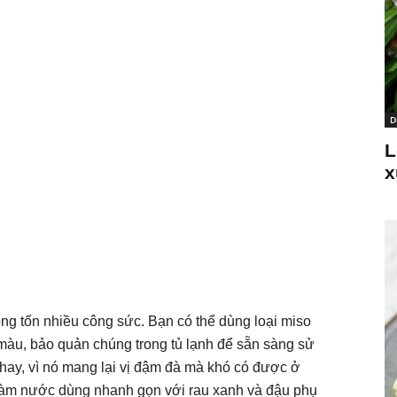
D
L
x
g tốn nhiều công sức. Bạn có thể dùng loại miso
 màu, bảo quản chúng trong tủ lạnh để sẵn sàng sử
chay, vì nó mang lại vị đậm đà mà khó có được ở
 làm nước dùng nhanh gọn với rau xanh và đậu phụ