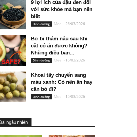
9 lợi ích của đậu đen đối
với sức khỏe mà bạn nên
biết
Mee
-
26/03/2026
Dinh dưỡng
Bơ bị thâm nâu sau khi
cắt có ăn được không?
Những điều bạn...
Mee
-
16/03/2026
Dinh dưỡng
Khoai tây chuyển sang
màu xanh: Có nên ăn hay
cần bỏ đi?
Mee
-
15/03/2026
Dinh dưỡng
Bài ngẫu nhiên