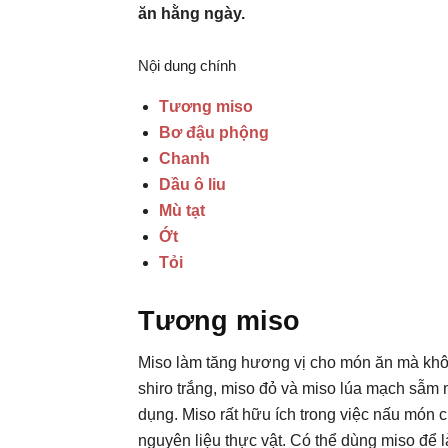
ăn hằng ngày.
Nội dung chính
Tương miso
Bơ đậu phộng
Chanh
Dầu ô liu
Mù tạt
Ớt
Tỏi
Tương miso
Miso làm tăng hương vị cho món ăn mà khôn
shiro trắng, miso đỏ và miso lúa mạch sẫm
dụng. Miso rất hữu ích trong việc nấu món 
nguyên liệu thực vật. Có thể dùng miso để