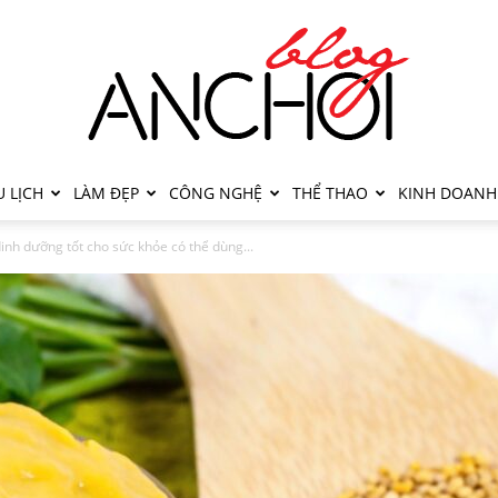
 LỊCH
LÀM ĐẸP
CÔNG NGHỆ
THỂ THAO
KINH DOANH
inh dưỡng tốt cho sức khỏe có thể dùng...