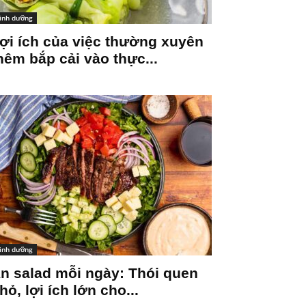
inh dưỡng
ợi ích của việc thường xuyên
hêm bắp cải vào thực...
inh dưỡng
n salad mỗi ngày: Thói quen
hỏ, lợi ích lớn cho...