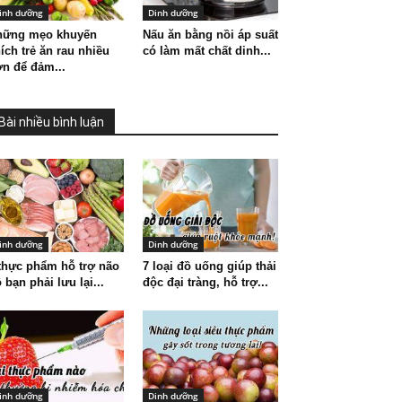
inh dưỡng
Dinh dưỡng
hững mẹo khuyến
Nấu ăn bằng nồi áp suất
ích trẻ ăn rau nhiều
có làm mất chất dinh...
n để đảm...
Bài nhiều bình luận
inh dưỡng
Dinh dưỡng
thực phẩm hỗ trợ não
7 loại đồ uống giúp thải
 bạn phải lưu lại...
độc đại tràng, hỗ trợ...
inh dưỡng
Dinh dưỡng