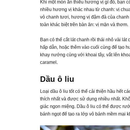
Khi một món ăn thiếu hương vị gì đó, bạn c
nhiều hương vị khác nhau từ chanh: vị ch
vỏ chanh tươi, hương vị đậm đà của chan
toàn khác biệt trên bàn ăn: vị mặn và thơm.
Bạn có thể cắt lát chanh rồi thái nhỏ vài l
hấp dẫn, hoặc thêm vào cuối cùng để tạo h
khay nướng cùng với khoai tây, vắt lên kho
caramel.
Dầu ô liu
Loại dầu ô liu tốt có thể cải thiện hầu hết
thích nhất và được sử dụng nhiều nhất. Kh
giác ngon miệng. Dầu ô liu có thể được rướ
bánh ngọt để tạo ra lớp vỏ bánh mềm mại k