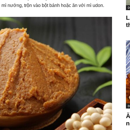
h mì nướng, trộn vào bột bánh hoặc ăn với mì udon.
D
L
t
D
Ă
n