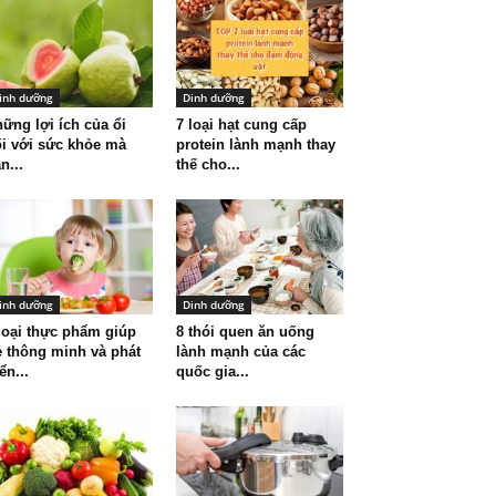
inh dưỡng
Dinh dưỡng
ững lợi ích của ổi
7 loại hạt cung cấp
i với sức khỏe mà
protein lành mạnh thay
n...
thế cho...
inh dưỡng
Dinh dưỡng
loại thực phẩm giúp
8 thói quen ăn uống
ẻ thông minh và phát
lành mạnh của các
iển...
quốc gia...