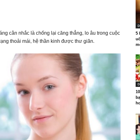
D
áng cân nhắc là chống lại căng thẳng, lo âu trong cuộc
5 
uố
ạng thoải mái, hệ thần kinh được thư giãn.
mỗ
D
10
bạ
hơ