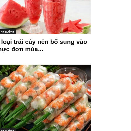
inh dưỡng
 loại trái cây nên bổ sung vào
hực đơn mùa...
inh dưỡng