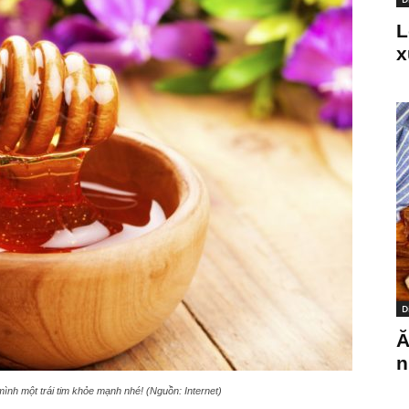
L
x
D
Ă
n
ình một trái tim khỏe mạnh nhé! (Nguồn: Internet)