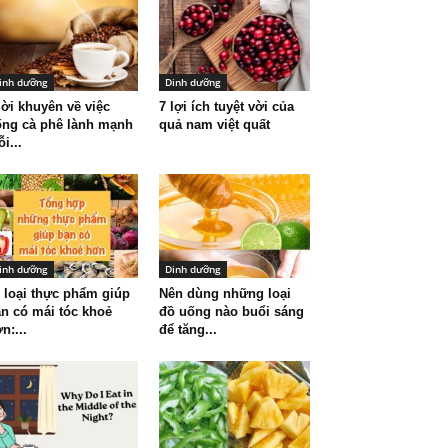
inh dưỡng
Dinh dưỡng
lời khuyên về việc
7 lợi ích tuyệt vời của
ng cà phê lành mạnh
quả nam việt quất
i...
inh dưỡng
Dinh dưỡng
 loại thực phẩm giúp
Nên dùng những loại
n có mái tóc khoẻ
đồ uống nào buổi sáng
n:...
để tăng...