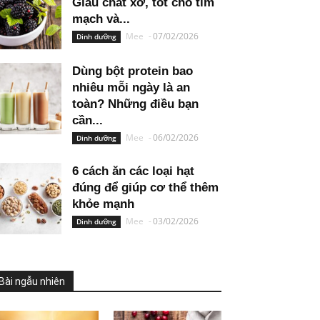
Giàu chất xơ, tốt cho tim
mạch và...
Mee
-
07/02/2026
Dinh dưỡng
Dùng bột protein bao
nhiêu mỗi ngày là an
toàn? Những điều bạn
cần...
Mee
-
06/02/2026
Dinh dưỡng
6 cách ăn các loại hạt
đúng để giúp cơ thể thêm
khỏe mạnh
Mee
-
03/02/2026
Dinh dưỡng
Bài ngẫu nhiên