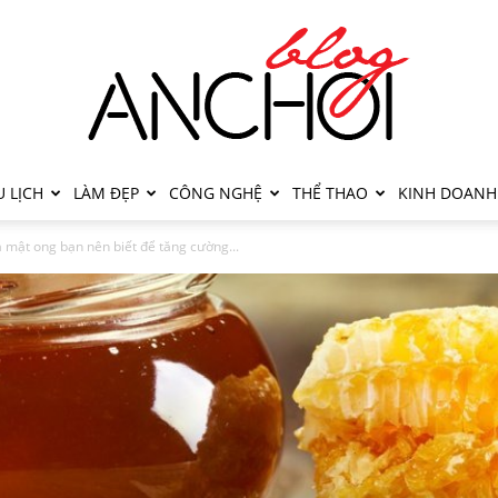
 LỊCH
LÀM ĐẸP
CÔNG NGHỆ
THỂ THAO
KINH DOANH
a mật ong bạn nên biết để tăng cường...