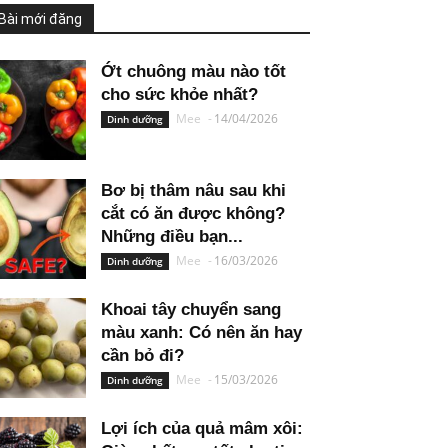
Bài mới đăng
Ớt chuông màu nào tốt
cho sức khỏe nhất?
Mee
-
14/04/2026
Dinh dưỡng
Bơ bị thâm nâu sau khi
cắt có ăn được không?
Những điều bạn...
Mee
-
16/03/2026
Dinh dưỡng
Khoai tây chuyển sang
màu xanh: Có nên ăn hay
cần bỏ đi?
Mee
-
15/03/2026
Dinh dưỡng
Lợi ích của quả mâm xôi: