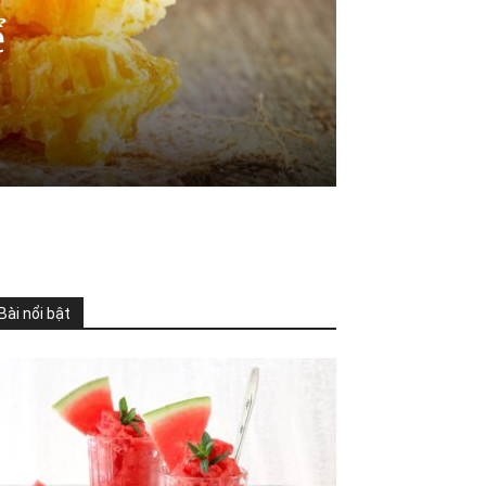
ể
Bài nổi bật