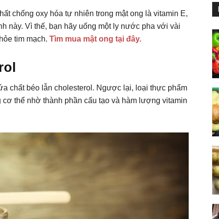
hất chống oxy hóa tự nhiên trong mật ong là vitamin E,
h này. Vì thế, bạn hãy uống một ly nước pha với vài
khỏe tim mạch.
Tìm mua mật ong tại đây.
rol
ứa chất béo lẫn cholesterol. Ngược lại, loại thực phẩm
g cơ thể nhờ thành phần cấu tạo và hàm lượng vitamin