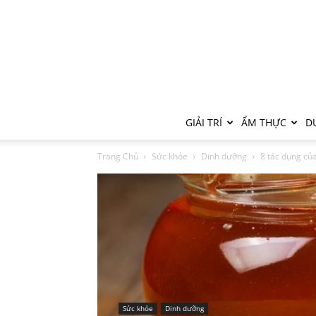
GIẢI TRÍ
ẨM THỰC
DU
Trang Chủ
Sức khỏe
Dinh dưỡng
8 tác dụng củ
Sức khỏe
Dinh dưỡng