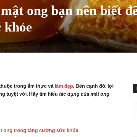
 mật ong bạn nên biết đ
c khỏe
 thuộc trong ẩm thực và
làm đẹp
. Bên cạnh đó, lợi
g tuyệt vời. Hãy tìm hiểu
tác dụng của mật ong
ật ong trong tăng cường sức khỏe