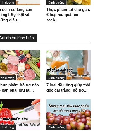
inh dưỡng
Dinh dưỡng
 đêm có tăng cân
Thực phẩm tốt cho gan:
ông? Sự thật và
6 loại rau quả lọc
ững điều...
sạch...
Bài nhiều bình luận
inh dưỡng
Dinh dưỡng
thực phẩm hỗ trợ não
7 loại đồ uống giúp thải
 bạn phải lưu lại...
độc đại tràng, hỗ trợ...
inh dưỡng
Dinh dưỡng