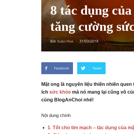
8 tác dụng của
tăng cường sứ
Bởi
Xuân Hoa
-
31/03/2018
Facebook
Tweet
Mật ong là nguyên liệu thiên nhiên quen
ích
sức khỏe
mà nó mang lại cũng vô cùn
cùng BlogAnChoi nhé!
Nội dung chính
1. Tốt cho tim mạch – tác dụng của m