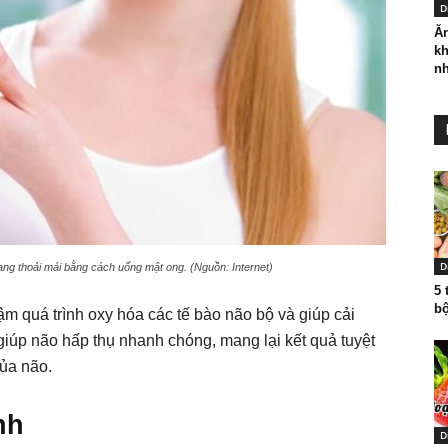
D
Ăn
kh
nh
D
trạng thoải mái bằng cách uống mật ong. (Nguồn: Internet)
5 
bộ
m quá trình oxy hóa các tế bào não bộ và giúp cải
 giúp não hấp thụ nhanh chóng, mang lại kết quả tuyệt
của não.
nh
D