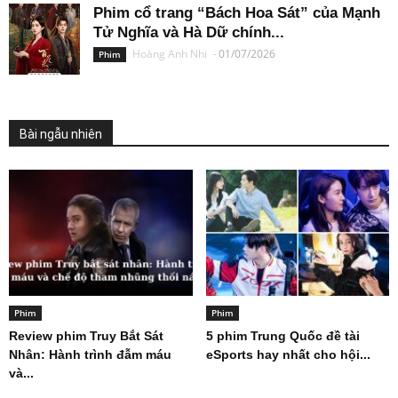
Phim cổ trang “Bách Hoa Sát” của Mạnh
Tử Nghĩa và Hà Dữ chính...
Hoàng Anh Nhi
-
01/07/2026
Phim
Bài ngẫu nhiên
Phim
Phim
Review phim Truy Bắt Sát
5 phim Trung Quốc đề tài
Nhân: Hành trình đẫm máu
eSports hay nhất cho hội...
và...