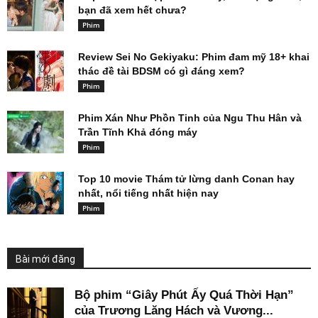
bạn đã xem hết chưa?
Phim
Review Sei No Gekiyaku: Phim đam mỹ 18+ khai
thác đề tài BDSM có gì đáng xem?
Phim
Phim Xán Như Phồn Tinh của Ngu Thu Hân và
Trần Tĩnh Khả đóng máy
Phim
Top 10 movie Thám tử lừng danh Conan hay
nhất, nổi tiếng nhất hiện nay
Phim
Bài mới đăng
Bộ phim “Giây Phút Ấy Quá Thời Hạn”
của Trương Lăng Hách và Vương...