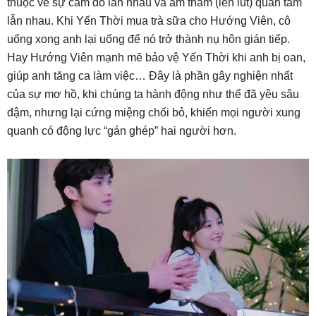
thuộc về sự cám dỗ lẫn nhau và âm thầm (lén lút) quan tâm
lẫn nhau. Khi Yến Thời mua trà sữa cho Hướng Viên, cô
uống xong anh lại uống để nó trở thành nụ hôn gián tiếp.
Hay Hướng Viên mạnh mẽ bảo vệ Yến Thời khi anh bị oan,
giúp anh tăng ca làm việc… Đây là phần gây nghiện nhất
của sự mơ hồ, khi chúng ta hành động như thể đã yêu sâu
đậm, nhưng lại cứng miệng chối bỏ, khiến mọi người xung
quanh có động lực “gán ghép” hai người hơn.