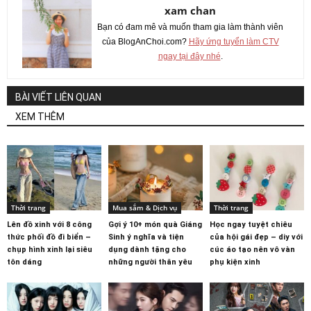
xam chan
Bạn có đam mê và muốn tham gia làm thành viên
của BlogAnChoi.com?
Hãy ứng tuyển làm CTV
ngay tại đây nhé
.
BÀI VIẾT LIÊN QUAN
XEM THÊM
Thời trang
Mua sắm & Dịch vụ
Thời trang
Lên đồ xinh với 8 công
Gợi ý 10+ món quà Giáng
Học ngay tuyệt chiêu
thức phối đồ đi biển –
Sinh ý nghĩa và tiện
của hội gái đẹp – diy với
chụp hình xinh lại siêu
dụng dành tặng cho
cúc áo tạo nên vô vàn
tôn dáng
những người thân yêu
phụ kiện xinh