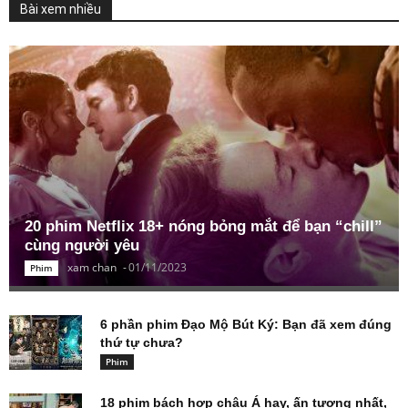
Bài xem nhiều
20 phim Netflix 18+ nóng bỏng mắt để bạn “chill”
cùng người yêu
xam chan
-
01/11/2023
Phim
6 phần phim Đạo Mộ Bút Ký: Bạn đã xem đúng
thứ tự chưa?
Phim
18 phim bách hợp châu Á hay, ấn tượng nhất,