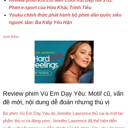
Review phim Khi Em Mỉm Cười Rất Đẹp full 1-31:
Phim e-sport của Hứa Khải, Trình Tiêu
Youku chính thức phát hành bộ phim dân quốc siêu
ngược tâm: Ba Kiếp Yêu Hận
Xem thêm
Review phim Vú Em Dạy Yêu: Motif cũ, vấn
đề mới, nội dung dễ đoán nhưng thú vị
Bộ phim Vú Em Dạy Yêu do Jennifer Lawrence thủ vai là một tác
phẩm thú vị và đáng xem. Jennifer Lawrence đã thể hiện diễn