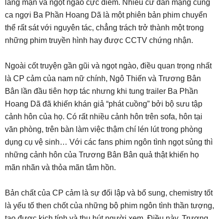
lãng mạn và ngọt ngào cực điểm. Nhiều cư dân mạng cũng
ca ngợi Ba Phần Hoang Dã là một phiên bản phim chuyển
thể rất sát với nguyên tác, chẳng trách trở thành một trong
những phim truyền hình hay được CCTV chứng nhận.
Ngoài cốt truyện gần gũi và ngọt ngào, điều quan trọng nhất
là CP cảm của nam nữ chính, Ngô Thiến và Trương Bân
Bân lần đầu tiên hợp tác nhưng khi tung trailer Ba Phần
Hoang Dã đã khiến khán giả “phát cuồng” bởi bộ sưu tập
cảnh hôn của họ. Có rất nhiều cảnh hôn trên sofa, hôn tại
văn phòng, trên bàn làm việc thậm chí lén lút trong phòng
dụng cụ vệ sinh… Với các fans phim ngôn tình ngọt sủng thì
những cảnh hôn của Trương Bân Bân quả thật khiến họ
mãn nhãn và thỏa mãn tâm hồn.
Bản chất của CP cảm là sự đối lập và bổ sung, chemistry tốt
là yếu tố then chốt của những bộ phim ngôn tình thần tượng,
tạo được kịch tính và thu hút người xem. Điều này, Trương