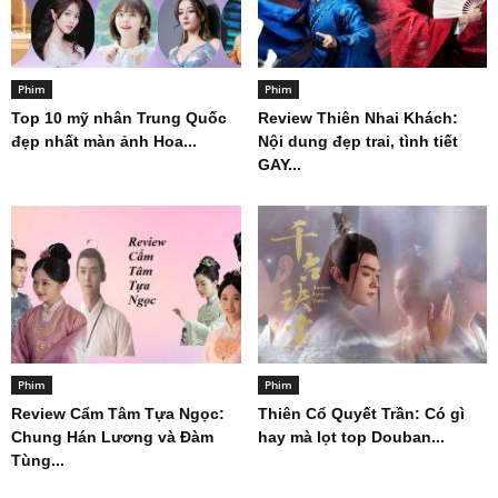
Phim
Phim
Top 10 mỹ nhân Trung Quốc
Review Thiên Nhai Khách:
đẹp nhất màn ảnh Hoa...
Nội dung đẹp trai, tình tiết
GAY...
Phim
Phim
Review Cẩm Tâm Tựa Ngọc:
Thiên Cổ Quyết Trần: Có gì
Chung Hán Lương và Đàm
hay mà lọt top Douban...
Tùng...