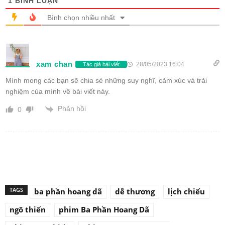
1
BÌNH LUẬN
Bình chọn nhiều nhất
xam chan
28/05/2023 16:04
Tác giả bài viết
Mình mong các bạn sẽ chia sẻ những suy nghĩ, cảm xúc và trải
nghiệm của mình về bài viết này.
Phản hồi
0
TAGS
ba phần hoang dã
dễ thương
lịch chiếu
ngô thiến
phim Ba Phần Hoang Dã