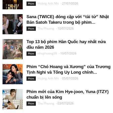
Hoàng Anh Nhi
-
27/07/2026
Phim
Sana (TWICE) đóng cặp với “tài tử” Nhật
Bản Satoh Takeru trong bộ phim...
Thu Phuong
-
10/07/2026
Phim
Top 13 bộ phim Hàn Quốc hay nhất nửa
đầu năm 2026
nhuphuong98
-
10/07/2026
Phim
Phim “Chó Hoang và Xương” của Trương
Tịnh Nghi và Tống Uy Long chính...
Hoàng Anh Nhi
-
05/07/2026
Phim
Phim mới của Kim Hye-joon, Yuna (ITZY)
chuẩn bị lên sóng
Thu Phuong
-
03/07/2026
Phim