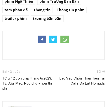
phim Ngô Thiến
phim Trương Bân Bân
tam phân dã
thông tin
Thông tin phim
trailer phim
trương bân bân
Bài viết trước
Bài kế
Tử vi 12 con giáp tháng 6/2023:
Lạc Vào Chốn Thần Tiên Tại
Tý, Sửu, Mão, Ngọ chú ý họa thị
Cafe Đà Lạt Homuda
phi