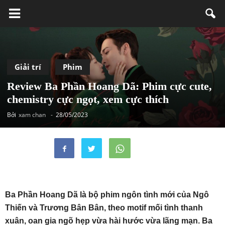
Giải trí
Phim
Review Ba Phần Hoang Dã: Phim cực cute,
chemistry cực ngọt, xem cực thích
Bởi
xam chan
-
28/05/2023
Ba Phần Hoang Dã là bộ phim ngôn tình mới của Ngô
Thiến và Trương Bân Bân, theo motif mối tình thanh
xuân, oan gia ngõ hẹp vừa hài hước vừa lãng mạn. Ba