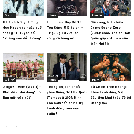
Giải trí
Phim
Giải trí
ILLIT sẽ trở lại đường
Lịch chiếu Hãy Để Tôi
Nội dung, lịch chiếu
đua Kpop vào ngày cuối
Tỏa Sáng: 5 lý do phim
Crime Scene Zero
tháng 11: Tuyên bố
Triệu Lộ Tư vừa lên
(2025): Show phá án Hàn
“Không còn dễ thương”!
sóng đã bùng nổ
Quốc gây sốt toàn cầu
trên Netflix
Giải trí
Phim
Phim
2 Ngày 1 Đêm (Mùa 4) –
Thông tin, lịch chiếu
Tử Chiến Trên Không:
Khởi đầu “dài dòng” có
phim Giông Tố Hàn Quốc
Phim hành động Việt
làm mất sức hút?
(Tempest) 2025: Đỉnh
đầu tiên khai thác đề tài
cao bom tấn chính trị –
không tặc
hành động xem cực
cuốn !