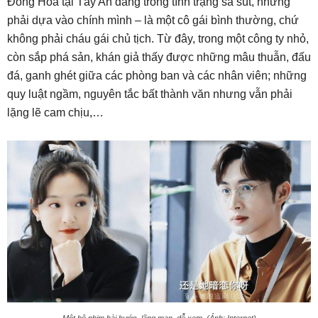
Đông Hòa tại Tây An đang trong tình trạng sa sút, nhưng
phải dựa vào chính mình – là một cô gái bình thường, chứ
không phải cháu gái chủ tịch. Từ đây, trong một công ty nhỏ,
còn sắp phá sản, khán giả thấy được những mâu thuẫn, đấu
đá, ganh ghét giữa các phòng ban và các nhân viên; những
quy luật ngầm, nguyên tắc bất thành văn nhưng vẫn phải
lặng lẽ cam chịu,…
Một bộ phim hài hước, lãng mạn, dễ xem. (Ảnh: Internet)