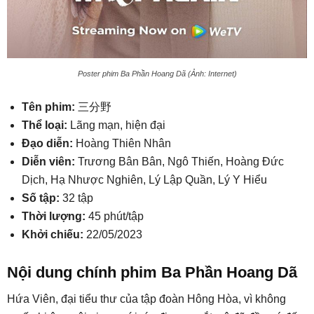
Poster phim Ba Phần Hoang Dã (Ảnh: Internet)
Tên phim:
三分野
Thể loại:
Lãng mạn, hiện đại
Đạo diễn:
Hoàng Thiên Nhân
Diễn viên:
Trương Bân Bân, Ngô Thiến, Hoàng Đức
Dịch, Hạ Nhược Nghiên, Lý Lập Quần, Lý Y Hiểu
Số tập:
32 tập
Thời lượng:
45 phút/tập
Khởi chiếu:
22/05/2023
Nội dung chính phim Ba Phần Hoang Dã
Hứa Viên, đại tiểu thư của tập đoàn Hông Hòa, vì không