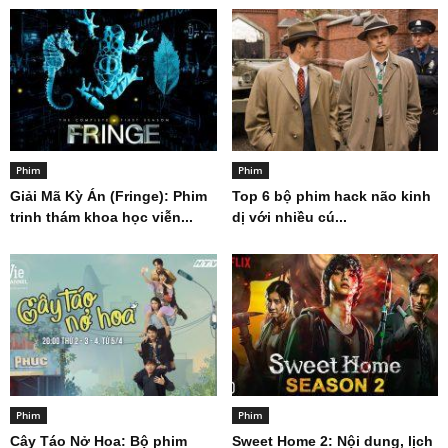
Phim
Phim
Giải Mã Kỳ Án (Fringe): Phim
Top 6 bộ phim hack não kinh
trinh thám khoa học viễn...
dị với nhiều cú...
Phim
Phim
Cây Táo Nở Hoa: Bộ phim
Sweet Home 2: Nội dung, lịch