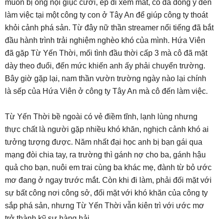
muốn bị ông nội giục cưới, ép đi xem mắt, cô đã đồng ý đến
làm việc tại một công ty con ở Tây An để giúp công ty thoát
khỏi cảnh phá sản. Từ đây nữ thần streamer nổi tiếng đã bắt
đầu hành trình trải nghiệm nghèo khó của mình. Hứa Viên
đã gặp Từ Yến Thời, mối tình đầu thời cấp 3 mà cô đã mặt
dày theo đuổi, đến mức khiến anh ấy phải chuyển trường.
Bây giờ gặp lại, nam thần vườn trường ngày nào lại chính
là sếp của Hứa Viên ở công ty Tây An mà cô đến làm việc.
Từ Yến Thời bề ngoài có vẻ điềm tĩnh, lạnh lùng nhưng
thực chất là người gặp nhiều khó khăn, nghịch cảnh khó ai
tưởng tượng được. Năm nhất đại học anh bị bạn gái qua
mạng đòi chia tay, ra trường thì gánh nợ cho ba, gánh hậu
quả cho bạn, nuôi em trai cùng ba khác mẹ, đành từ bỏ ước
mơ đang ở ngay trước mắt. Còn khi đi làm, phải đối mặt với
sự bất công nơi công sở, đối mặt với khó khăn của công ty
sắp phá sản, nhưng Từ Yến Thời vẫn kiên trì với ước mơ
trở thành kỹ sư hàng hải.