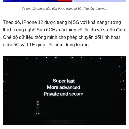
iPhone 12 series đầu tiên được trang bị 5G. (Nguồn: Internet)
Theo đó, iPhone 12 được trang bị 5G với khả năng tương
thích công nghệ Sub 6GHz cải thiện về tốc độ và sự ổn định.
Chế độ dữ liệu thông minh cho phép chuyển đổi linh hoạt
giữa 5G và LTE giúp tiết kiệm dung lượng.