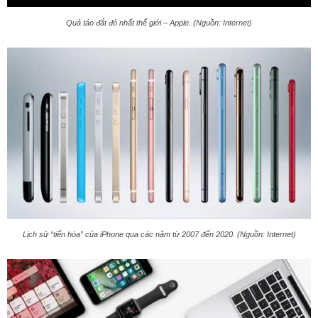
Quả táo đắt đỏ nhất thế giới – Apple. (Nguồn: Internet)
Lịch sử “tiến hóa” của iPhone qua các năm từ 2007 đến 2020. (Nguồn: Internet)