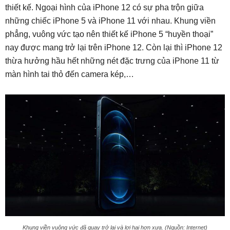
thiết kế. Ngoại hình của iPhone 12 có sự pha trộn giữa
những chiếc iPhone 5 và iPhone 11 với nhau. Khung viền
phẳng, vuông vức tạo nên thiết kế iPhone 5 “huyền thoại”
nay được mang trở lại trên iPhone 12. Còn lại thì iPhone 12
thừa hưởng hầu hết những nét đặc trưng của iPhone 11 từ
màn hình tai thỏ đến camera kép,…
Khung viền vuông vức đã quay trở lại và lợi hại hơn xưa. (Nguồn: Internet)