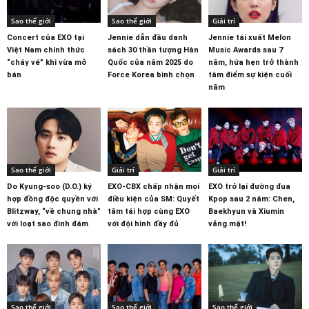
Sao thế giới
Sao thế giới
Giải trí
Concert của EXO tại
Jennie dẫn đầu danh
Jennie tái xuất Melon
Việt Nam chính thức
sách 30 thần tượng Hàn
Music Awards sau 7
“cháy vé” khi vừa mở
Quốc của năm 2025 do
năm, hứa hẹn trở thành
bán
Force Korea bình chọn
tâm điểm sự kiện cuối
năm
Sao thế giới
Giải trí
Giải trí
Do Kyung-soo (D.O.) ký
EXO-CBX chấp nhận mọi
EXO trở lại đường đua
hợp đồng độc quyền với
điều kiện của SM: Quyết
Kpop sau 2 năm: Chen,
Blitzway, “về chung nhà”
tâm tái hợp cùng EXO
Baekhyun và Xiumin
với loạt sao đình đám
với đội hình đầy đủ
vắng mặt!
Sao thế giới
Sao thế giới
Sao thế giới