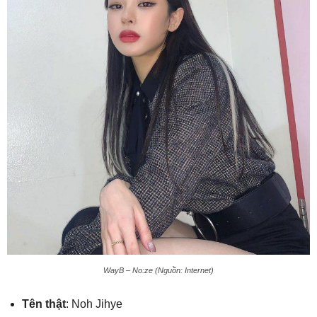
WayB – No:ze (Nguồn: Internet)
Tên thật
: Noh Jihye