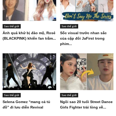
Sao thế giới
Sao thế giới
Ảnh quá khứ bị đào mộ, Rosé
Sốc visual trước nhan sắc
(BLACKPINK) khiến fan trầm...
của cặp đôi JaFirst trong
phim...
Sao thế giới
Sao thế giới
Selena Gomez “mang cả tủ
Ngôi sao 20 tuổi Street Dance
đồ” đi lưu diễn Revival
Girls Fighter trải lòng về...