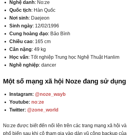
Nghệ danh
: No:ze
Quốc tịch
: Hàn Quốc
Nơi sinh
: Daejeon
Sinh ngày
: 12/02/1996
Cung hoàng đạo
: Bảo Bình
Chiều cao
: 165 cm
Cân nặng
: 49 kg
Học vấn
: Tốt nghiệp Trung học Nghệ Thuật Hanlim
Nghề nghiệp
: dancer
Một số mạng xã hội Noze đang sử dụng
Instagram:
@noze_wayb
Youtube:
no:ze
Twitter:
@zone_world
No:ze được biết đến nổi lên trên các trang mạng xã hội và
phổ biến sau khi cô tham gia vào dàn vũ công backup của