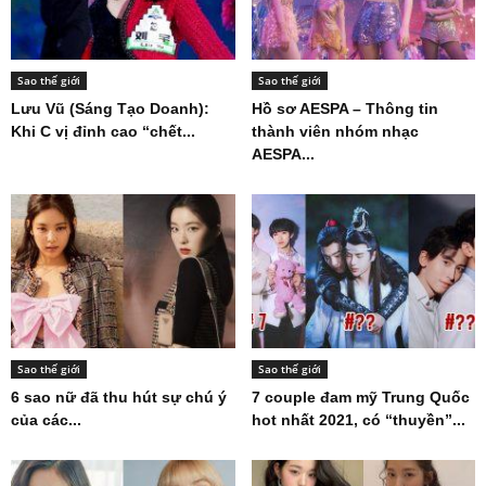
Sao thế giới
Sao thế giới
Lưu Vũ (Sáng Tạo Doanh):
Hồ sơ AESPA – Thông tin
Khi C vị đỉnh cao “chết...
thành viên nhóm nhạc
AESPA...
Sao thế giới
Sao thế giới
6 sao nữ đã thu hút sự chú ý
7 couple đam mỹ Trung Quốc
của các...
hot nhất 2021, có “thuyền”...