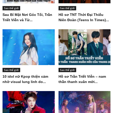
Sao thế giới
Sao thế giới
Sau Bí Mật Nơi Góc Tối, Trần
Hồ sơ TNT Thời Đại Thiếu
Triết Viễn và Từ...
Niên Đoàn (Teens In Times)...
Sao thế giới
Sao thế giới
10 idol nữ Kpop thiện cảm
Hồ sơ Trần Triết Viễn – nam
nhờ visual lung linh do...
thần thanh xuân mới...