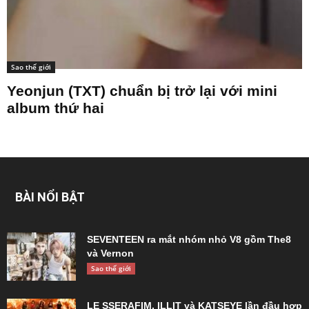
Sao thế giới
Yeonjun (TXT) chuẩn bị trở lại với mini
album thứ hai
BÀI NỔI BẬT
SEVENTEEN ra mắt nhóm nhỏ V8 gồm The8
và Vernon
Sao thế giới
LE SSERAFIM, ILLIT và KATSEYE lần đầu hợp