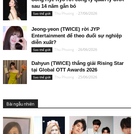
sau 14 năm gắn bó
Thu Phuong
-
27/06/2026
Sao thế giới
Jeong-yeon (TWICE) rời JYP
Entertainment để theo đuổi sự nghiệp
diễn xuất?
Thu Phuong
-
26/06/2026
Sao thế giới
Dahyun (TWICE) thắng giải Rising Star
tại Global OTT Awards 2026
Thu Phuong
-
25/06/2026
Sao thế giới
Bài ngẫu nhiên