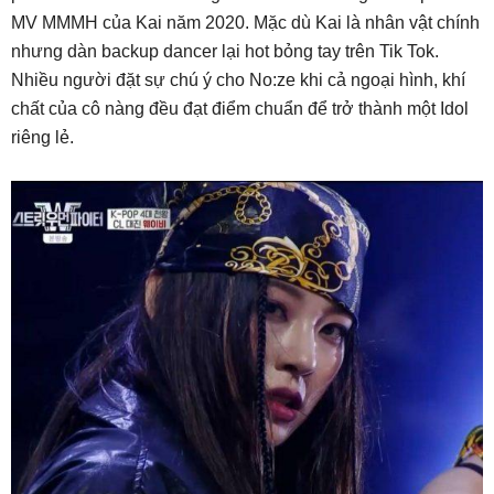
MV MMMH của Kai năm 2020. Mặc dù Kai là nhân vật chính
nhưng dàn backup dancer lại hot bỏng tay trên Tik Tok.
Nhiều người đặt sự chú ý cho No:ze khi cả ngoại hình, khí
chất của cô nàng đều đạt điểm chuẩn để trở thành một Idol
riêng lẻ.