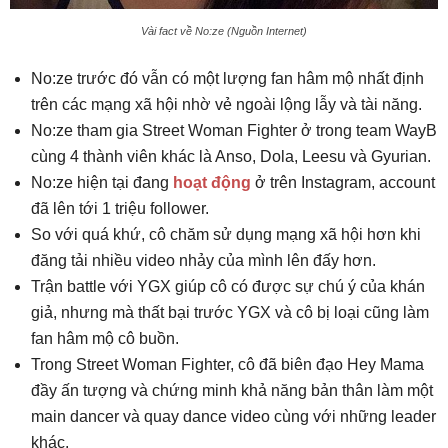
Vài fact về No:ze (Nguồn Internet)
No:ze trước đó vẫn có một lượng fan hâm mộ nhất định
trên các mạng xã hội nhờ vẻ ngoài lộng lẫy và tài năng.
No:ze tham gia Street Woman Fighter ở trong team WayB
cùng 4 thành viên khác là Anso, Dola, Leesu và Gyurian.
No:ze hiện tại đang
hoạt động
ở trên Instagram, account
đã lên tới 1 triệu follower.
So với quá khứ, cô chăm sử dụng mạng xã hội hơn khi
đăng tải nhiều video nhảy của mình lên đấy hơn.
Trận battle với YGX giúp cô có được sự chú ý của khán
giả, nhưng mà thất bại trước YGX và cô bị loại cũng làm
fan hâm mộ cô buồn.
Trong Street Woman Fighter, cô đã biên đạo Hey Mama
đầy ấn tượng và chứng minh khả năng bản thân làm một
main dancer và quay dance video cùng với những leader
khác.