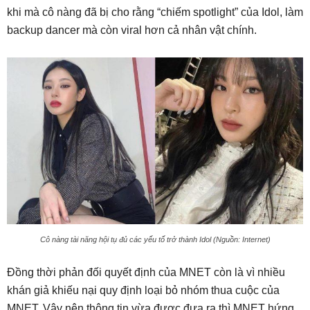
khi mà cô nàng đã bị cho rằng “chiếm spotlight” của Idol, làm
backup dancer mà còn viral hơn cả nhân vật chính.
Cô nàng tài năng hội tụ đủ các yếu tố trở thành Idol (Nguồn: Internet)
Đồng thời phản đối quyết định của MNET còn là vì nhiều
khán giả khiếu nại quy định loại bỏ nhóm thua cuộc của
MNET. Vậy nên thông tin vừa được đưa ra thì MNET hứng