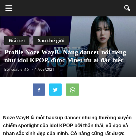
Giải trí
Sao thế giới
Profile Noze WayB: Nàng dancer nổi tiếng
như idol KPOP, được Mnet ưu ái đặc biệt
Bởi
cuabien16
-
17/09/2021
Noze WayB là một backup dancer nhưng thường xuyên
chiếm spotlight của idol KPOP bởi thần thái, vũ đạo và
nhan sắc xinh đẹp của mình. Cô nàng cũng rất được