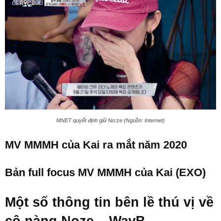
MNET quyết định giữ No:ze (Nguồn: Internet)
MV MMMH của Kai ra mắt năm 2020
Bản full focus MV MMMH của Kai (EXO)
Một số thông tin bên lề thú vị về
cô nàng Noze – WayB