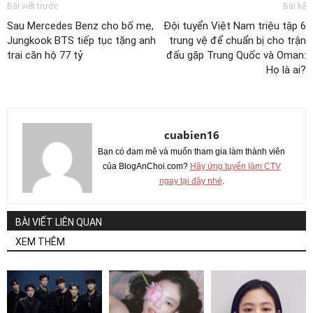
Bài viết trước
Bài kế
Sau Mercedes Benz cho bố mẹ,
Đội tuyển Việt Nam triệu tập 6
Jungkook BTS tiếp tục tặng anh
trung vệ để chuẩn bị cho trận
trai căn hộ 77 tỷ
đấu gặp Trung Quốc và Oman:
Họ là ai?
cuabien16
Bạn có đam mê và muốn tham gia làm thành viên
của BlogAnChoi.com?
Hãy ứng tuyển làm CTV
ngay tại đây nhé
.
BÀI VIẾT LIÊN QUAN
XEM THÊM