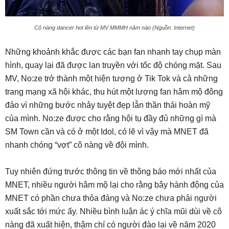
Cô nàng dancer hot lên từ MV MMMH năm nào (Nguồn: Internet)
Những khoảnh khắc được các bạn fan nhanh tay chụp màn
hình, quay lại đã được lan truyền với tốc độ chóng mặt. Sau
MV, No:ze trở thành một hiện tượng ở Tik Tok và cả những
trang mạng xã hội khác, thu hút một lượng fan hâm mộ đông
đảo vì những bước nhảy tuyệt đẹp lẫn thần thái hoàn mỹ
của mình. No:ze được cho rằng hội tụ đầy đủ những gì mà
SM Town cần và có ở một Idol, có lẽ vì vậy mà MNET đã
nhanh chóng “vợt” cô nàng về đội mình.
Tuy nhiên đứng trước thông tin về thông báo mới nhất của
MNET, nhiều người hâm mộ lại cho rằng bây hành động của
MNET có phần chưa thỏa đáng và No:ze chưa phải người
xuất sắc tới mức ấy. Nhiều bình luận ác ý chĩa mũi dùi về cô
nàng đã xuất hiện, thậm chí có người đào lại về năm 2020