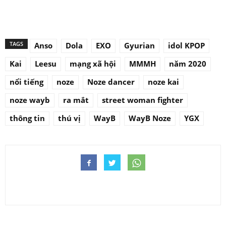
TAGS
Anso
Dola
EXO
Gyurian
idol KPOP
Kai
Leesu
mạng xã hội
MMMH
năm 2020
nổi tiếng
noze
Noze dancer
noze kai
noze wayb
ra mắt
street woman fighter
thông tin
thú vị
WayB
WayB Noze
YGX