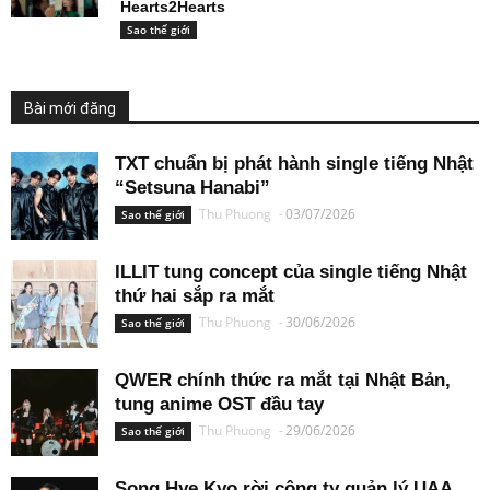
Hearts2Hearts
Sao thế giới
Bài mới đăng
TXT chuẩn bị phát hành single tiếng Nhật
“Setsuna Hanabi”
Thu Phuong
-
03/07/2026
Sao thế giới
ILLIT tung concept của single tiếng Nhật
thứ hai sắp ra mắt
Thu Phuong
-
30/06/2026
Sao thế giới
QWER chính thức ra mắt tại Nhật Bản,
tung anime OST đầu tay
Thu Phuong
-
29/06/2026
Sao thế giới
Song Hye Kyo rời công ty quản lý UAA