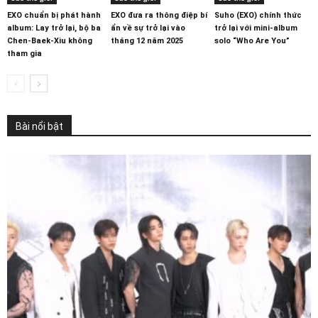
EXO chuẩn bị phát hành
EXO đưa ra thông điệp bí
Suho (EXO) chính thức
album: Lay trở lại, bộ ba
ẩn về sự trở lại vào
trở lại với mini-album
Chen-Baek-Xiu không
tháng 12 năm 2025
solo “Who Are You”
tham gia
Bài nổi bật