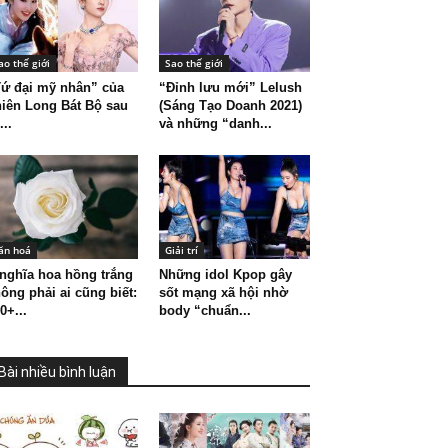
ao thế giới
Sao thế giới
ứ đại mỹ nhân” của
“Đỉnh lưu mới” Lelush
iên Long Bát Bộ sau
(Sáng Tạo Doanh 2021)
...
và những “danh...
ăn hoá
Giải trí
nghĩa hoa hồng trắng
Những idol Kpop gây
ông phải ai cũng biết:
sốt mạng xã hội nhờ
0+...
body “chuẩn...
Bài nhiều bình luận