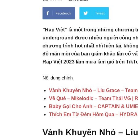
Facebook
Tweet
“Rap Việt” là một trong những chương tr
underground được nhiều người công nhận
chương trình hot nhất nhì hiện tại, khô
độ mặn mòi của ban giám khảo lẫn cố v
Rap Việt 2023 làm mưa làm gió trên TikT
Nội dung chính
Vành Khuyên Nhỏ – Liu Grace – Team 
Về Quê – Mikelodic – Team Thái VG | R
Baby Gọi Cho Anh – CAPTAIN & UMIE
Thích Em Từ Đêm Hôm Qua – HYDRA –
Vành Khuyên Nhỏ – Liu