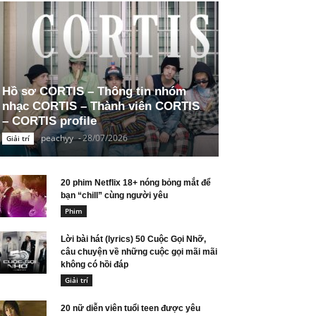
Hồ sơ CORTIS – Thông tin nhóm
nhạc CORTIS – Thành viên CORTIS
– CORTIS profile
peachyy
-
28/07/2026
Giải trí
20 phim Netflix 18+ nóng bỏng mắt để
bạn “chill” cùng người yêu
Phim
Lời bài hát (lyrics) 50 Cuộc Gọi Nhỡ,
câu chuyện về những cuộc gọi mãi mãi
không có hồi đáp
Giải trí
20 nữ diễn viên tuổi teen được yêu