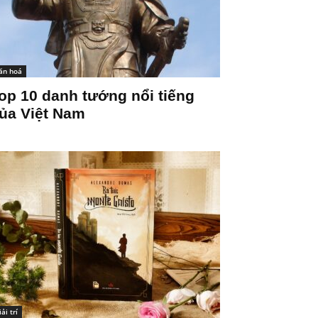
ăn hoá
op 10 danh tướng nổi tiếng
ủa Việt Nam
iải trí