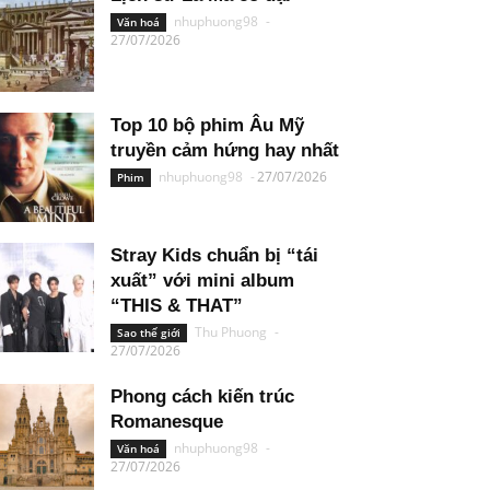
nhuphuong98
-
Văn hoá
27/07/2026
Top 10 bộ phim Âu Mỹ
truyền cảm hứng hay nhất
nhuphuong98
-
27/07/2026
Phim
Stray Kids chuẩn bị “tái
xuất” với mini album
“THIS & THAT”
Thu Phuong
-
Sao thế giới
27/07/2026
Phong cách kiến trúc
Romanesque
nhuphuong98
-
Văn hoá
27/07/2026