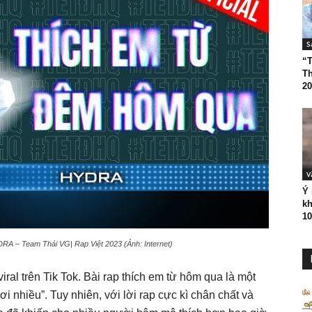
S
“T
Th
20
V
Ý 
kh
10
 – Team Thái VG| Rap Việt 2023 (Ảnh: Internet)
iral trên Tik Tok. Bài rap thích em từ hôm qua là một
 nhiều”. Tuy nhiên, với lời rap cực kì chân chất và