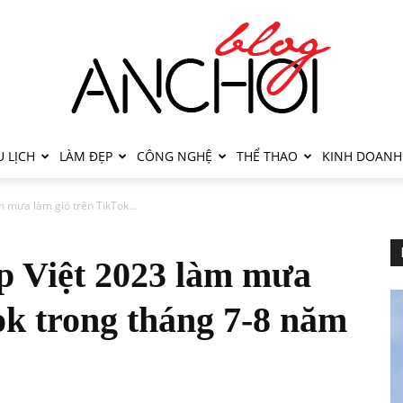
 LỊCH
LÀM ĐẸP
CÔNG NGHỆ
THỂ THAO
KINH DOANH
 mưa làm gió trên TikTok...
p Việt 2023 làm mưa
ok trong tháng 7-8 năm