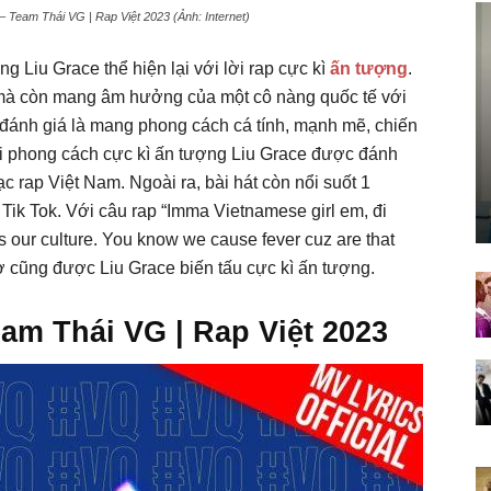
 Team Thái VG | Rap Việt 2023 (Ảnh: Internet)
 Liu Grace thể hiện lại với lời rap cực kì
ấn tượng
.
à còn mang âm hưởng của một cô nàng quốc tế với
đánh giá là mang phong cách cá tính, mạnh mẽ, chiến
ới phong cách cực kì ấn tượng Liu Grace được đánh
c rap Việt Nam. Ngoài ra, bài hát còn nổi suốt 1
Tik Tok. Với câu rap “Imma Vietnamese girl em, đi
t’s our culture. You know we cause fever cuz are that
hơ cũng được Liu Grace biến tấu cực kì ấn tượng.
eam Thái VG | Rap Việt 2023