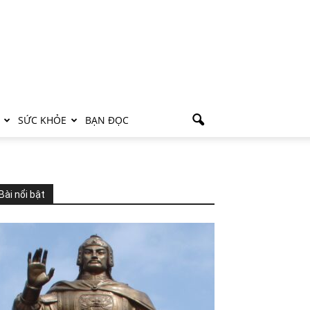
SỨC KHỎE
BẠN ĐỌC
Bài nổi bật