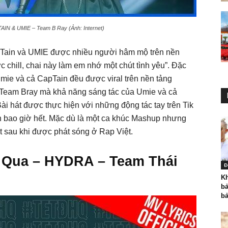
AIN & UMIE – Team B Ray (Ảnh: Internet)
pTain và UMIE được nhiều người hâm mộ trên nền
 chill, chai này làm em nhớ một chút tình yêu”. Đặc
mie và cả CapTain đều được viral trên nền tảng
Team Bray mà khả năng sáng tác của Umie và cả
Bài hát được thực hiện với những động tác tay trên Tik
ơn bao giờ hết. Mặc dù là một ca khúc Mashup nhưng
t sau khi được phát sóng ở Rap Việt.
Qua – HYDRA – Team Thái
Đ
K
bả
bả