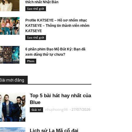
thích nhất Nhật Bản
Sao thế giới
Profile KATSEYE – Hồ sơ nhóm nhạc
KATSEYE – Thông tin thành viên nhóm
KATSEYE
Sao thế giới
6 phần phim Đạo Mộ Bút Ký: Bạn đã
xem đúng thứ tự chưa?
Phim
Bài mới đăng
Top 5 bài hát hay nhất của
Blue
nhuphuong98
-
27/07/2026
Giải trí
Lịch sử La Mã cổ đại