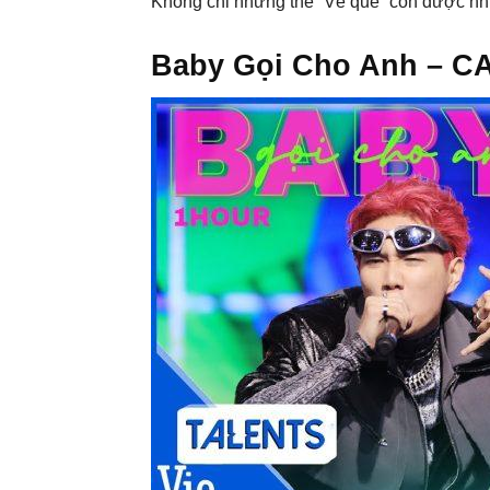
Không chỉ những thế “Về quê” còn được nhiề
Baby Gọi Cho Anh – C