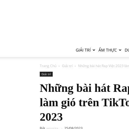
GIẢI TRÍ
ẨM THỰC
DU
Trang Chủ
Giải trí
Những bài hát Rap Việt 2023 làm
Giải trí
Những bài hát Ra
làm gió trên TikT
2023
Bởi
woorita
-
25/08/2023