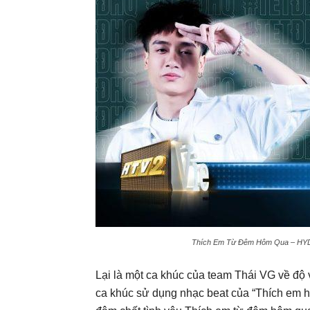
Thích Em Từ Đêm Hôm Qua – HYDRA
Lại là một ca khúc của team Thái VG về độ v
ca khúc sử dụng nhạc beat của “Thích em hơi