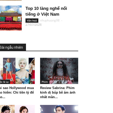
Top 10 làng nghể nổi
tiếng ở Việt Nam
nhuphuong98
-
Văn hoá
27/07/2026
Bài ngẫu nhiên
ộc & Lạ
Phim
hi sao Hollywood mua
Review Sabrina: Phim
o hiểm: Chi tiền tỷ để
kinh dị búp bê ám ảnh
o...
nhất màn...