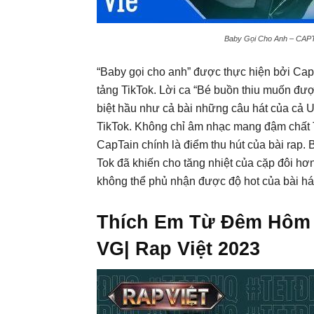
Baby Gọi Cho Anh – CAPT
“Baby gọi cho anh” được thực hiện bởi Ca
tảng TikTok. Lời ca “Bé buồn thiu muốn được
biệt hầu như cả bài những câu hát của cả U
TikTok. Không chỉ âm nhạc mang đậm chất 
CapTain chính là điểm thu hút của bài rap. 
Tok đã khiến cho tăng nhiệt của cặp đôi h
không thể phủ nhận được độ hot của bài há
Thích Em Từ Đêm Hôm 
VG| Rap Việt 2023