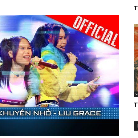
T
V
T