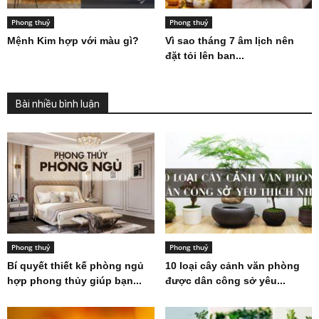
Phong thuỷ
Phong thuỷ
Mệnh Kim hợp với màu gì?
Vì sao tháng 7 âm lịch nên
đặt tỏi lên ban...
Bài nhiều bình luận
Phong thuỷ
Phong thuỷ
Bí quyết thiết kế phòng ngủ
10 loại cây cảnh văn phòng
hợp phong thủy giúp bạn...
được dân công sở yêu...