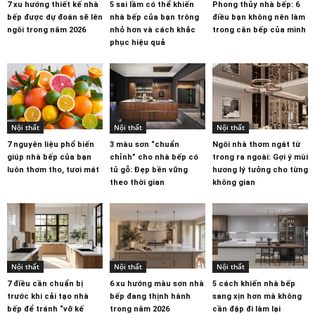
7 xu hướng thiết kế nhà
5 sai lầm có thể khiến
Phong thủy nhà bếp: 6
bếp được dự đoán sẽ lên
nhà bếp của bạn trông
điều bạn không nên làm
ngôi trong năm 2026
nhỏ hơn và cách khắc
trong căn bếp của mình
phục hiệu quả
Nội thất
Nội thất
Nội thất
7 nguyên liệu phổ biến
3 màu sơn “chuẩn
Ngôi nhà thơm ngát từ
giúp nhà bếp của bạn
chỉnh” cho nhà bếp có
trong ra ngoài: Gợi ý mùi
luôn thơm tho, tươi mát
tủ gỗ: Đẹp bền vững
hương lý tưởng cho từng
theo thời gian
không gian
Nội thất
Nội thất
Nội thất
7 điều cần chuẩn bị
6 xu hướng màu sơn nhà
5 cách khiến nhà bếp
trước khi cải tạo nhà
bếp đang thịnh hành
sang xịn hơn mà không
bếp để tránh “vỡ kế
trong năm 2026
cần đập đi làm lại