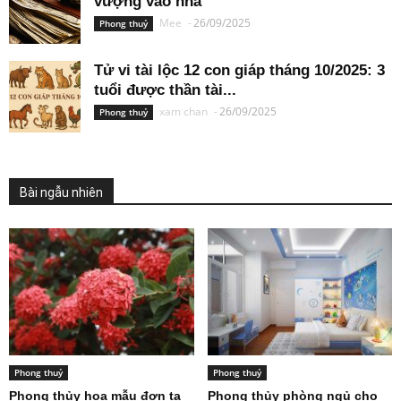
vượng vào nhà
Mee
-
26/09/2025
Phong thuỷ
Tử vi tài lộc 12 con giáp tháng 10/2025: 3
tuổi được thần tài...
xam chan
-
26/09/2025
Phong thuỷ
Bài ngẫu nhiên
Phong thuỷ
Phong thuỷ
Phong thủy hoa mẫu đơn ta
Phong thủy phòng ngủ cho