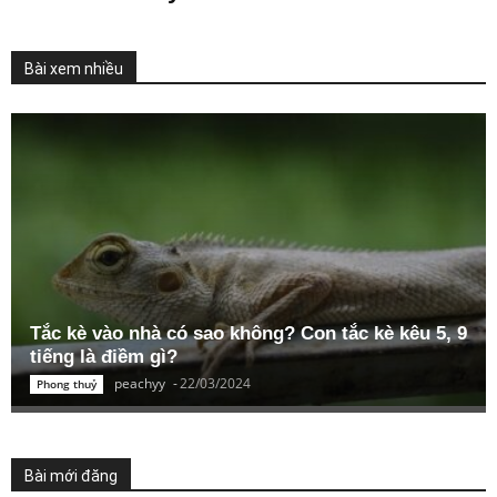
Bài xem nhiều
Tắc kè vào nhà có sao không? Con tắc kè kêu 5, 9
tiếng là điềm gì?
peachyy
-
22/03/2024
Phong thuỷ
Bài mới đăng