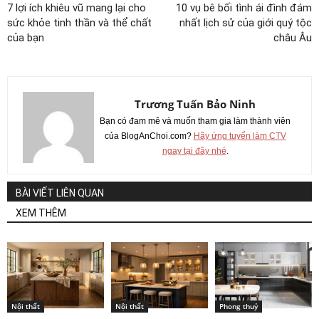
7 lợi ích khiêu vũ mang lại cho
10 vụ bê bối tình ái đình đám
sức khỏe tinh thần và thể chất
nhất lịch sử của giới quý tộc
của bạn
châu Âu
Trương Tuấn Bảo Ninh
Bạn có đam mê và muốn tham gia làm thành viên
của BlogAnChoi.com?
Hãy ứng tuyển làm CTV
ngay tại đây nhé
.
BÀI VIẾT LIÊN QUAN
XEM THÊM
Nội thất
Nội thất
Phong thuỷ