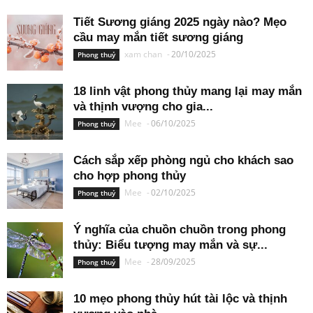
Tiết Sương giáng 2025 ngày nào? Mẹo
cầu may mắn tiết sương giáng
xam chan
-
20/10/2025
Phong thuỷ
18 linh vật phong thủy mang lại may mắn
và thịnh vượng cho gia...
Mee
-
06/10/2025
Phong thuỷ
Cách sắp xếp phòng ngủ cho khách sao
cho hợp phong thủy
Mee
-
02/10/2025
Phong thuỷ
Ý nghĩa của chuồn chuồn trong phong
thủy: Biểu tượng may mắn và sự...
Mee
-
28/09/2025
Phong thuỷ
10 mẹo phong thủy hút tài lộc và thịnh