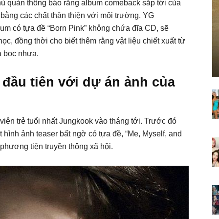
hủ quản thông báo rằng album comeback sắp tới của
ng các chất thân thiện với môi trường. YG
lbum có tựa đề “Born Pink” không chứa đĩa CD, sẽ
 đồng thời cho biết thêm rằng vật liệu chiết xuất từ ​​
à bọc nhựa.
đầu tiên với dự án ảnh của
iên trẻ tuổi nhất Jungkook vào tháng tới. Trước đó
t hình ảnh teaser bất ngờ có tựa đề, “Me, Myself, and
 phương tiện truyền thông xã hội.