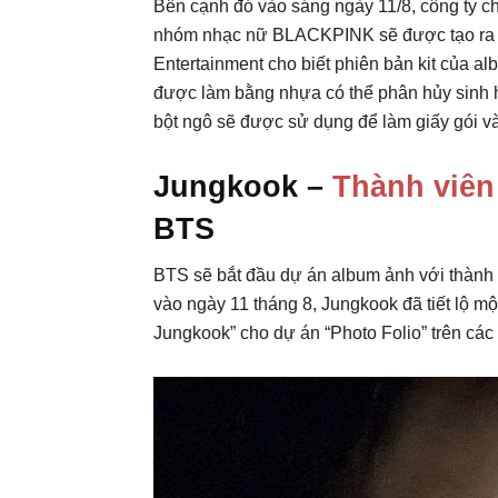
Bên cạnh đó vào sáng ngày 11/8, công ty c
nhóm nhạc nữ BLACKPINK sẽ được tạo ra bằ
Entertainment cho biết phiên bản kit của a
được làm bằng nhựa có thể phân hủy sinh học,
bột ngô sẽ được sử dụng để làm giấy gói v
Jungkook –
Thành viên
BTS
BTS sẽ bắt đầu dự án album ảnh với thành v
vào ngày 11 tháng 8, Jungkook đã tiết lộ mộ
Jungkook” cho dự án “Photo Folio” trên các