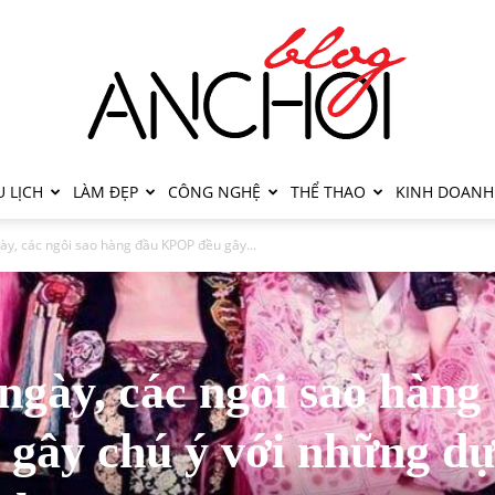
 LỊCH
LÀM ĐẸP
CÔNG NGHỆ
THỂ THAO
KINH DOANH
ày, các ngôi sao hàng đầu KPOP đều gây...
ngày, các ngôi sao hàng
gây chú ý với những d