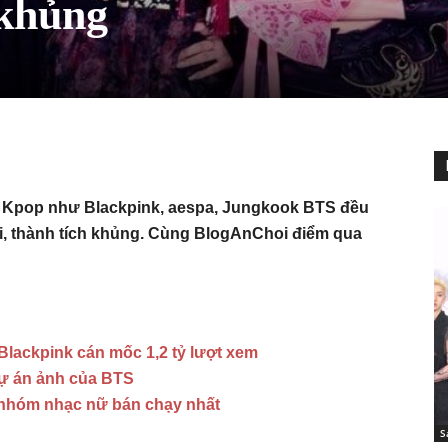
 khủng
Kpop như Blackpink, aespa, Jungkook BTS đều
i, thành tích khủng. Cùng BlogAnChoi điểm qua
 Blackpink cán mốc 1,2 tỷ lượt xem
dự án ảnh của BTS
a nhóm nhạc nữ bán chạy nhất
S