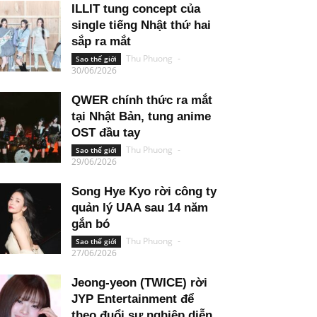
ILLIT tung concept của
single tiếng Nhật thứ hai
sắp ra mắt
Thu Phuong
-
Sao thế giới
30/06/2026
QWER chính thức ra mắt
tại Nhật Bản, tung anime
OST đầu tay
Thu Phuong
-
Sao thế giới
29/06/2026
Song Hye Kyo rời công ty
quản lý UAA sau 14 năm
gắn bó
Thu Phuong
-
Sao thế giới
27/06/2026
Jeong-yeon (TWICE) rời
JYP Entertainment để
theo đuổi sự nghiệp diễn