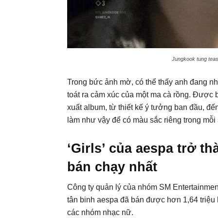
Jungkook tung tease
Trong bức ảnh mờ, có thể thấy anh đang nhì
toát ra cảm xúc của một ma cà rồng. Được b
xuất album, từ thiết kế ý tưởng ban đầu, đ
làm như vậy để có màu sắc riêng trong mỗi
‘Girls’ của aespa trở 
bán chạy nhất
Công ty quản lý của nhóm SM Entertainmen
tân binh aespa đã bán được hơn 1,64 triệu 
các nhóm nhạc nữ.