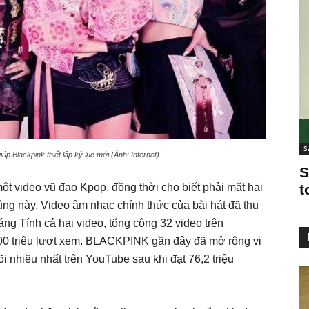
S
úp Blackpink thiết lập kỷ lục mới (Ảnh: Internet)
S
một video vũ đạo Kpop, đồng thời cho biết phải mất hai
t
g này. Video âm nhạc chính thức của bài hát đã thu
áng Tính cả hai video, tổng cộng 32 video trên
 triệu lượt xem. BLACKPINK gần đây đã mở rộng vị
i nhiều nhất trên YouTube sau khi đạt 76,2 triệu