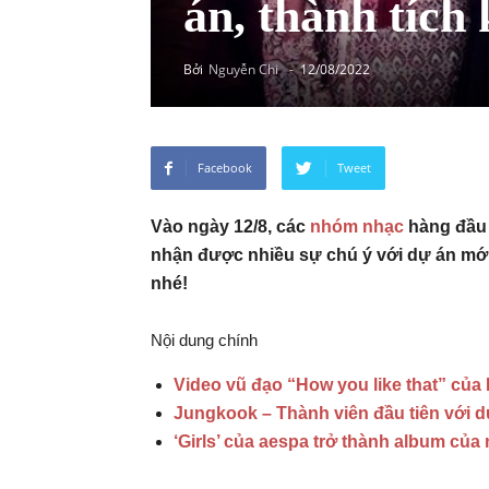
án, thành tích
Bởi
Nguyễn Chi
-
12/08/2022
Facebook
Tweet
Vào ngày 12/8, các
nhóm nhạc
hàng đầu 
nhận được nhiều sự chú ý với dự án mớ
nhé!
Nội dung chính
Video vũ đạo “How you like that” của
Jungkook – Thành viên đầu tiên với 
‘Girls’ của aespa trở thành album củ