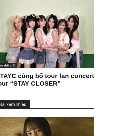
ao thế giới
TAYC công bố tour fan concert
our “STAY CLOSER”
Bài xem nhiều