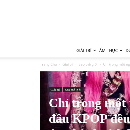
GIẢI TRÍ
ẨM THỰC
DU
Trang Chủ
Giải trí
Sao thế giới
Chỉ trong một ng
Giải trí
Sao thế giới
Chỉ trong một 
đầu KPOP đều 