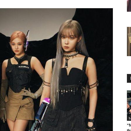
S
“N
th