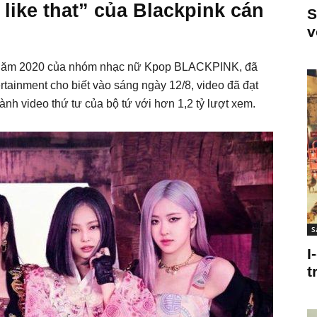
like that” của Blackpink cán
S
v
it năm 2020 của nhóm nhạc nữ Kpop BLACKPINK, đã
rtainment cho biết vào sáng ngày 12/8, video đã đạt
ành video thứ tư của bộ tứ với hơn 1,2 tỷ lượt xem.
S
I
t