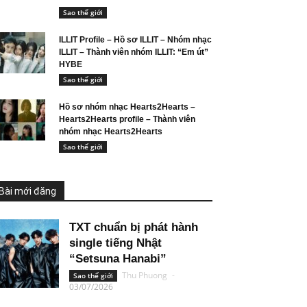
Sao thế giới
ILLIT Profile – Hồ sơ ILLIT – Nhóm nhạc
ILLIT – Thành viên nhóm ILLIT: “Em út”
HYBE
Sao thế giới
Hồ sơ nhóm nhạc Hearts2Hearts –
Hearts2Hearts profile – Thành viên
nhóm nhạc Hearts2Hearts
Sao thế giới
Bài mới đăng
TXT chuẩn bị phát hành
single tiếng Nhật
“Setsuna Hanabi”
Thu Phuong
-
Sao thế giới
03/07/2026