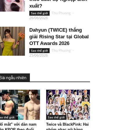
xuất?
Thu Phuong
-
Sao thế giới
26/06/2026
Dahyun (TWICE) thắng
giải Rising Star tại Global
OTT Awards 2026
Thu Phuong
-
Sao thế giới
25/06/2026
Bài ngẫu nhiên
ao thế giới
Sao thế giới
ổ mắt” với dàn nam
Twice và BlackPink: Hai
ần KPOP theo đuổi
nhóm nhạc nữ hàng