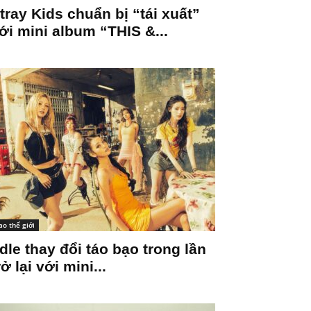
tray Kids chuẩn bị “tái xuất”
ới mini album “THIS &...
ao thế giới
-dle thay đổi táo bạo trong lần
rở lại với mini...