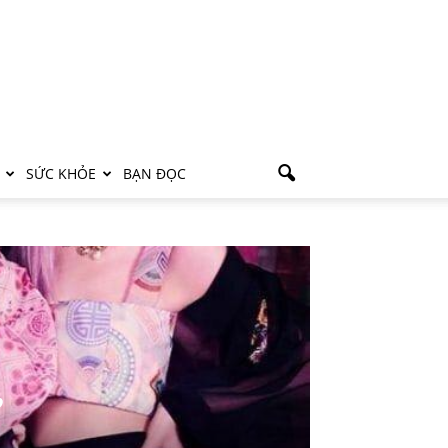
SỨC KHỎE
BẠN ĐỌC
ự