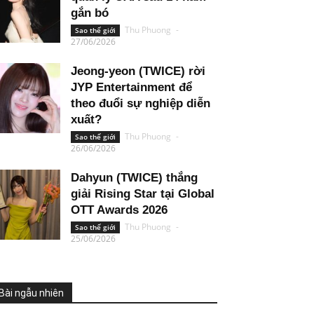
gắn bó
Thu Phuong
-
Sao thế giới
27/06/2026
Jeong-yeon (TWICE) rời
JYP Entertainment để
theo đuổi sự nghiệp diễn
xuất?
Thu Phuong
-
Sao thế giới
26/06/2026
Dahyun (TWICE) thắng
giải Rising Star tại Global
OTT Awards 2026
Thu Phuong
-
Sao thế giới
25/06/2026
Bài ngẫu nhiên