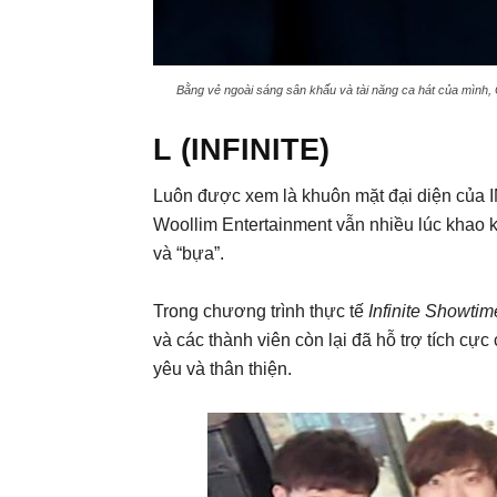
Bằng vẻ ngoài sáng sân khấu và tài năng ca hát của mình, 
L (INFINITE)
Luôn được xem là khuôn mặt đại diện của I
Woollim Entertainment vẫn nhiều lúc khao k
và “bựa”.
Trong chương trình thực tế
Infinite Showtim
và các thành viên còn lại đã hỗ trợ tích cực
yêu và thân thiện.