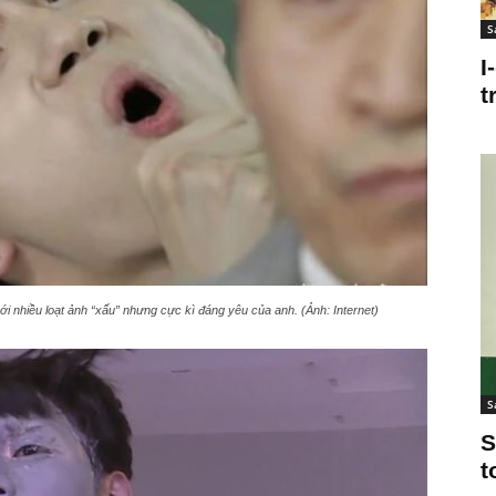
S
I
t
 nhiều loạt ảnh “xấu” nhưng cực kì đáng yêu của anh. (Ảnh: Internet)
S
S
t