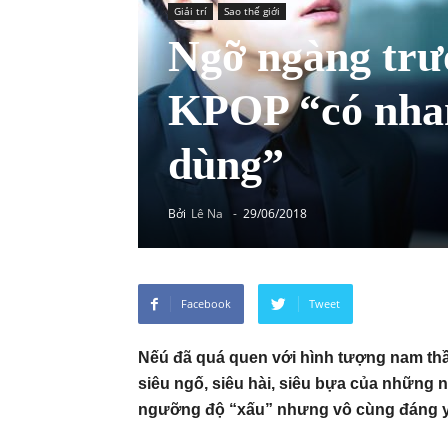
Giải trí
Sao thế giới
Ngỡ ngàng trư
KPOP “có nhan
dùng”
Bởi
Lê Na
-
29/06/2018
Facebook
Tweet
Nếú đã quá quen với hình tượng nam thầ
siêu ngố, siêu hài, siêu bựa của nhữn
ngưỡng độ “xấu” nhưng vô cùng đáng y