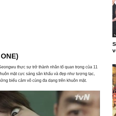
S
S
v
 ONE)
eongwu thực sự trở thành nhân tố quan trọng của 11
khuôn mặt cực sáng sân khấu và đẹp như tượng tạc,
hững biểu cảm vô cùng đa dạng trên khuôn mặt.