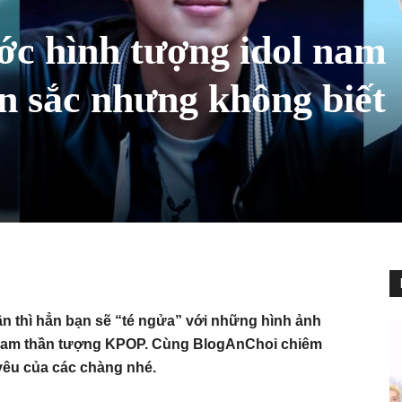
ớc hình tượng idol nam
 sắc nhưng không biết
n thì hẳn bạn sẽ “té ngửa” với những hình ảnh
g nam thần tượng KPOP. Cùng BlogAnChoi chiêm
êu của các chàng nhé.