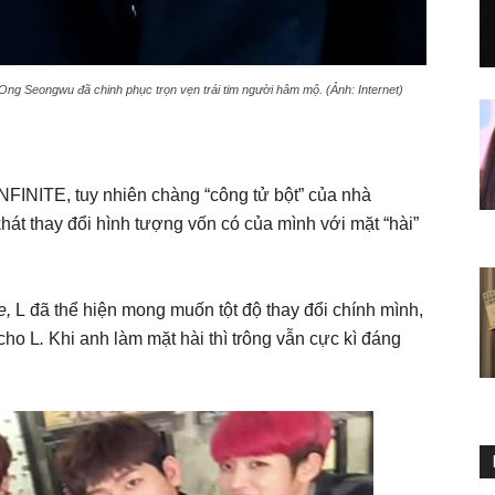
Ong Seongwu đã chinh phục trọn vẹn trái tim người hâm mộ. (Ảnh: Internet)
NFINITE, tuy nhiên chàng “công tử bột” của nhà
hát thay đổi hình tượng vốn có của mình với mặt “hài”
e,
L đã thể hiện mong muốn tột độ thay đổi chính mình,
 cho L
.
Khi anh làm mặt hài thì trông vẫn cực kì đáng