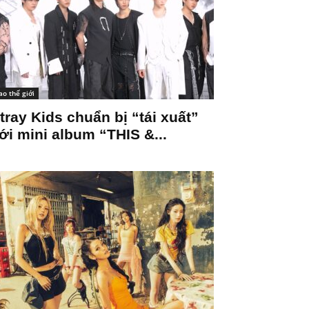
ao thế giới
tray Kids chuẩn bị “tái xuất”
ới mini album “THIS &...