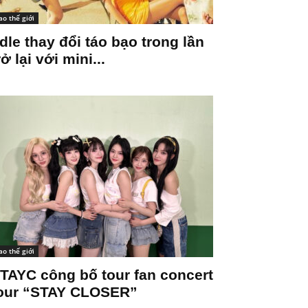
ao thế giới
-dle thay đổi táo bạo trong lần
rở lại với mini...
ao thế giới
TAYC công bố tour fan concert
our “STAY CLOSER”