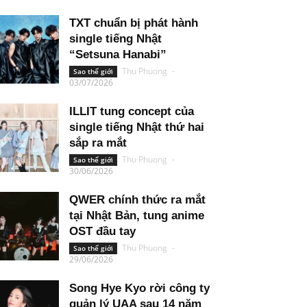
TXT chuẩn bị phát hành
single tiếng Nhật
“Setsuna Hanabi”
Thu Phuong
-
Sao thế giới
03/07/2026
ILLIT tung concept của
single tiếng Nhật thứ hai
sắp ra mắt
Thu Phuong
-
Sao thế giới
30/06/2026
QWER chính thức ra mắt
tại Nhật Bản, tung anime
OST đầu tay
Thu Phuong
-
Sao thế giới
29/06/2026
Song Hye Kyo rời công ty
quản lý UAA sau 14 năm