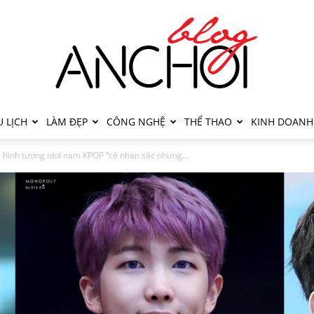
 LỊCH
LÀM ĐẸP
CÔNG NGHỆ
THỂ THAO
KINH DOANH
 hình tượng idol nam KPOP “có nhan sắc nhưng...