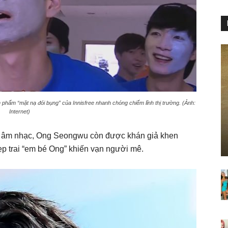
phẩm “mặt nạ đói bụng” của Innisfree nhanh chóng chiếm lĩnh thị trường. (Ảnh:
Internet)
ng âm nhạc, Ong Seongwu còn được khán giả khen
ẹp trai “em bé Ong” khiến vạn người mê.