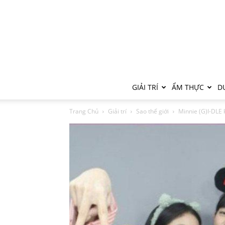
GIẢI TRÍ
ẨM THỰC
DU
Trang Chủ
Giải trí
Sao thế giới
Minnie (G)I-DLE k