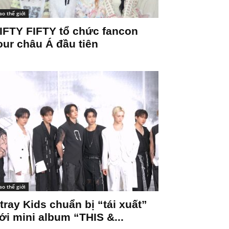
ao thế giới
IFTY FIFTY tổ chức fancon
our châu Á đầu tiên
ao thế giới
tray Kids chuẩn bị “tái xuất”
ới mini album “THIS &...