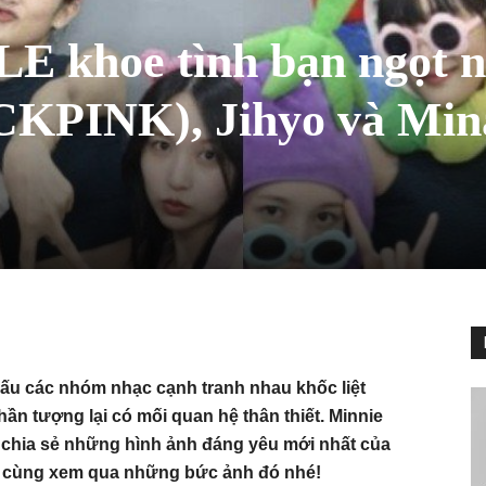
LE khoe tình bạn ngọt 
CKPINK), Jihyo và Min
hấu các nhóm nhạc cạnh tranh nhau khốc liệt
ần tượng lại có mối quan hệ thân thiết. Minnie
 chia sẻ những hình ảnh đáng yêu mới nhất của
ãy cùng xem qua những bức ảnh đó nhé!