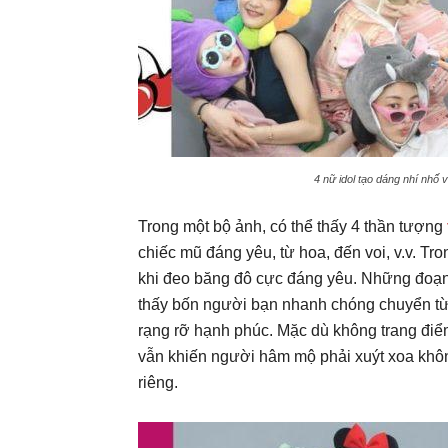
4 nữ idol tạo dáng nhí nhố 
Trong một bộ ảnh, có thể thấy 4 thần tượng
chiếc mũ đáng yêu, từ hoa, đến voi, v.v. Tr
khi đeo băng đô cực đáng yêu. Những đoạ
thấy bốn người bạn nhanh chóng chuyển từ 
rạng rỡ hạnh phúc. Mặc dù không trang điể
vẫn khiến người hâm mộ phải xuýt xoa khô
riêng.