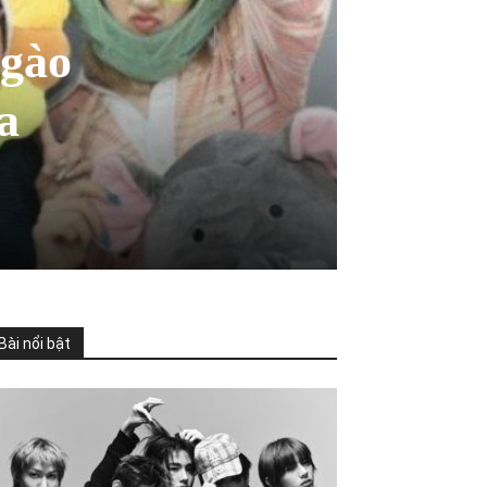
ngào
a
Bài nổi bật