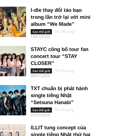
I-dle thay đổi táo bạo
trong lần trở lại với mini
album “We Made”
Thu Phuong
-
Sao thế giới
10/07/2026
STAYC công bố tour fan
concert tour “STAY
CLOSER”
Thu Phuong
-
Sao thế giới
08/07/2026
TXT chuẩn bị phát hành
single tiếng Nhật
“Setsuna Hanabi”
Thu Phuong
-
Sao thế giới
03/07/2026
ILLIT tung concept của
single tiếng Nhật thứ hai