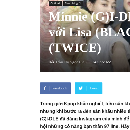
Giải trí
Sao thế giới
Minnie (G)I-D
với Lisa (BLA
(TWICE)
Bởi
Trần Thị Ngọc Giàu
-
24/06/2022
Facebook
Tweet
Trong giới Kpop khắc nghiệt, trên sân k
nhưng khi bước ra đèn sân khấu nhiều th
(G)I-DLE đã đăng Instagram của mình để
hội những cô nàng bạn thân 97 line. H