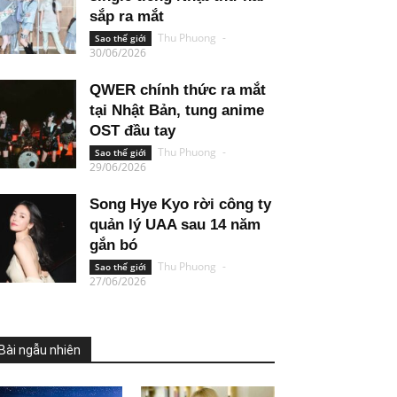
sắp ra mắt
Thu Phuong
-
Sao thế giới
30/06/2026
QWER chính thức ra mắt
tại Nhật Bản, tung anime
OST đầu tay
Thu Phuong
-
Sao thế giới
29/06/2026
Song Hye Kyo rời công ty
quản lý UAA sau 14 năm
gắn bó
Thu Phuong
-
Sao thế giới
27/06/2026
Bài ngẫu nhiên