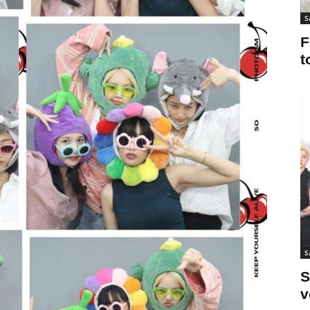
S
F
t
S
S
v