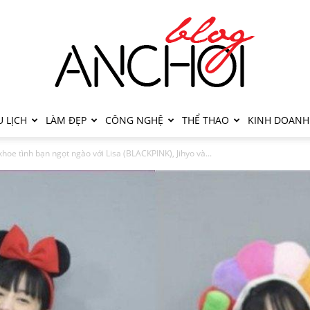
 LỊCH
LÀM ĐẸP
CÔNG NGHỆ
THỂ THAO
KINH DOANH
hoe tình bạn ngọt ngào với Lisa (BLACKPINK), Jihyo và...