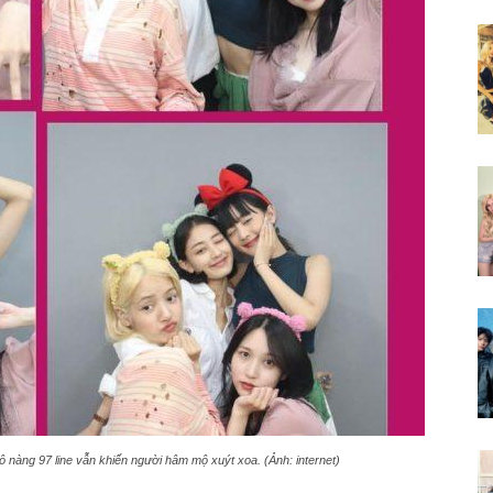
nàng 97 line vẫn khiến người hâm mộ xuýt xoa. (Ảnh: internet)