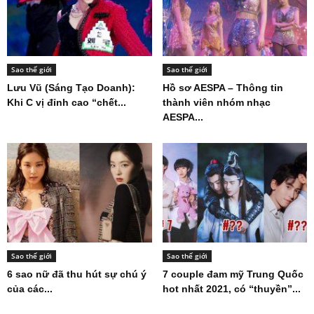
Sao thế giới
Sao thế giới
Lưu Vũ (Sáng Tạo Doanh):
Hồ sơ AESPA – Thông tin
Khi C vị đỉnh cao “chết...
thành viên nhóm nhạc
AESPA...
Sao thế giới
Sao thế giới
6 sao nữ đã thu hút sự chú ý
7 couple đam mỹ Trung Quốc
của các...
hot nhất 2021, có “thuyền”...