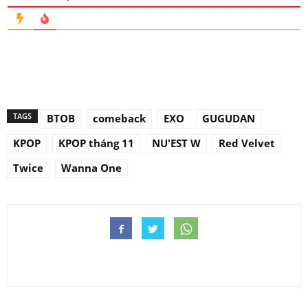
TAGS
BTOB
comeback
EXO
GUGUDAN
KPOP
KPOP tháng 11
NU'EST W
Red Velvet
Twice
Wanna One