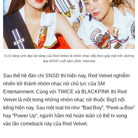
5 cô nàng xinh đẹp tài năng của Red Velvet là nhóm nhạc tiếp theo góp mặt trên đường
đua KPOP cuối năm (Ảnh: Internet)
Sau thế hệ đàn chị SNSD thì hiện nay, Red Velvet nghiễm
nhiên trở thành nhóm nhạc nữ chủ lực của SM
Entertainment. Cùng với TWICE và BLACKPINK thì Red
Velvet là một trong những nhóm nhạc nữ thuộc Big3 nổi
tiếng hiện nay. Sau một loạt hit như “Bad Boy”, “Peek-a-Boo”
hay “Power Up”, người hâm mộ hoàn toàn có thể hi vọng
vào lần comeback này của Red Velvet.