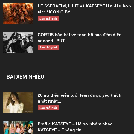
LE SSERAFIM, ILLIT và KATSEYE lần đầu hợp
tác: “ICONIC BY...
Sao thế giới
CORTIS bán hết vé toàn bộ các đêm diễn
concert “PUT...
Sao thế giới
BÀI XEM NHIỀU
20 nữ diễn viên tuổi teen được yêu thích
nhất Nhật...
Sao thế giới
Profile KATSEYE – Hồ sơ nhóm nhạc
KATSEYE – Thông tin...