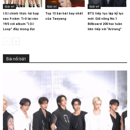
Giải trí
Giải trí
Giải trí
I.O.I chính thức tái hợp
Top 13 bài hát hay nhất
BTS tiếp tục lập kỷ lục
sau 9 năm: Trở lại vào
của Taeyang
mới: Giữ vững No.1
19/5 với album “I.O.I:
Billboard 200 hai tuần
Loop” đầy mong đợi
liên tiếp với “Arirang”
Bài nổi bật