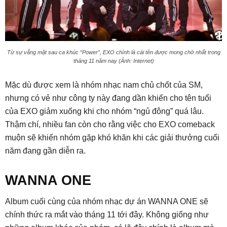
Từ sự vắng mặt sau ca khúc “Power”, EXO chính là cái tên được mong chờ nhất trong
tháng 11 năm nay (Ảnh: Internet)
Mặc dù được xem là nhóm nhạc nam chủ chốt của SM,
nhưng có vẻ như công ty này đang dần khiến cho tên tuổi
của EXO giảm xuống khi cho nhóm “ngủ đông” quá lâu.
Thậm chí, nhiều fan còn cho rằng việc cho EXO comeback
muộn sẽ khiến nhóm gặp khó khăn khi các giải thưởng cuối
năm đang gần diễn ra.
WANNA ONE
Album cuối cùng của nhóm nhạc dự án WANNA ONE sẽ
chính thức ra mắt vào tháng 11 tới đây. Không giống như