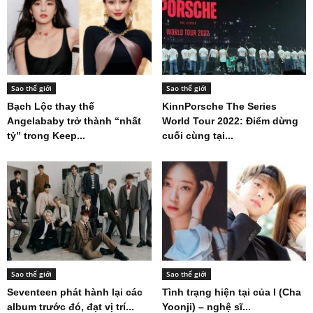
Sao thế giới
Sao thế giới
Bạch Lộc thay thế
KinnPorsche The Series
Angelababy trở thành “nhất
World Tour 2022: Điểm dừng
tỷ” trong Keep...
cuối cùng tại...
Sao thế giới
Sao thế giới
Seventeen phát hành lại các
Tình trạng hiện tại của I (Cha
album trước đó, đạt vị trí...
Yoonji) – nghệ sĩ...