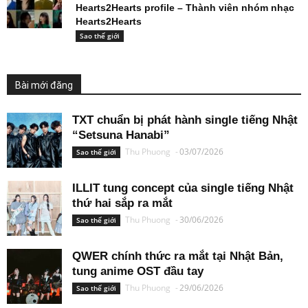
Hearts2Hearts profile – Thành viên nhóm nhạc
Hearts2Hearts
Sao thế giới
Bài mới đăng
TXT chuẩn bị phát hành single tiếng Nhật
“Setsuna Hanabi”
Thu Phuong
-
03/07/2026
Sao thế giới
ILLIT tung concept của single tiếng Nhật
thứ hai sắp ra mắt
Thu Phuong
-
30/06/2026
Sao thế giới
QWER chính thức ra mắt tại Nhật Bản,
tung anime OST đầu tay
Thu Phuong
-
29/06/2026
Sao thế giới