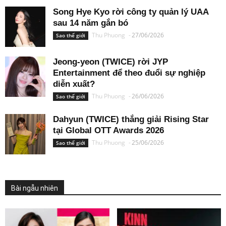
Song Hye Kyo rời công ty quản lý UAA
sau 14 năm gắn bó
Thu Phuong
-
27/06/2026
Sao thế giới
Jeong-yeon (TWICE) rời JYP
Entertainment để theo đuổi sự nghiệp
diễn xuất?
Thu Phuong
-
26/06/2026
Sao thế giới
Dahyun (TWICE) thắng giải Rising Star
tại Global OTT Awards 2026
Thu Phuong
-
25/06/2026
Sao thế giới
Bài ngẫu nhiên