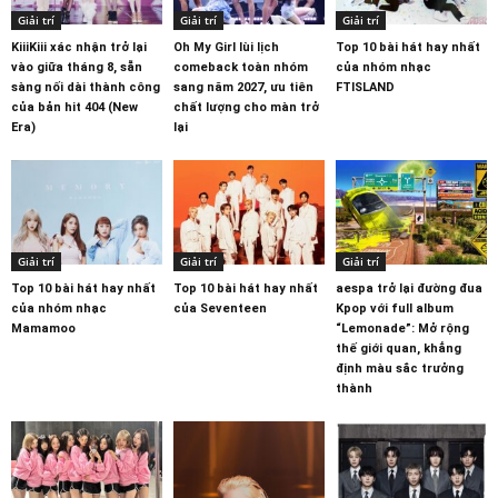
Giải trí
Giải trí
Giải trí
KiiiKiii xác nhận trở lại
Oh My Girl lùi lịch
Top 10 bài hát hay nhất
vào giữa tháng 8, sẵn
comeback toàn nhóm
của nhóm nhạc
sàng nối dài thành công
sang năm 2027, ưu tiên
FTISLAND
của bản hit 404 (New
chất lượng cho màn trở
Era)
lại
Giải trí
Giải trí
Giải trí
Top 10 bài hát hay nhất
Top 10 bài hát hay nhất
aespa trở lại đường đua
của nhóm nhạc
của Seventeen
Kpop với full album
Mamamoo
“Lemonade”: Mở rộng
thế giới quan, khẳng
định màu sắc trưởng
thành