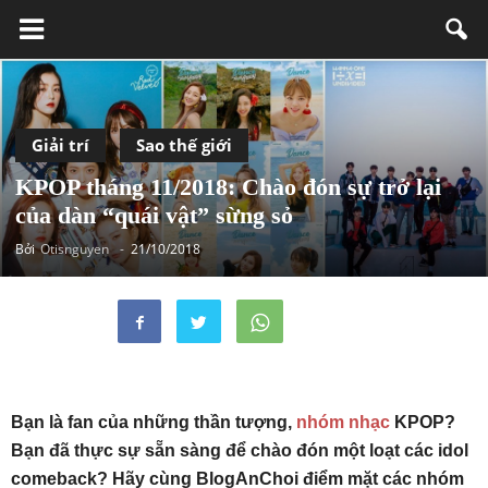
Giải trí
Sao thế giới
KPOP tháng 11/2018: Chào đón sự trở lại
của dàn “quái vật” sừng sỏ
Bởi
Otisnguyen
-
21/10/2018
Bạn là fan của những thần tượng,
nhóm nhạc
KPOP?
Bạn đã thực sự sẵn sàng để chào đón một loạt các idol
comeback? Hãy cùng BlogAnChoi điểm mặt các nhóm