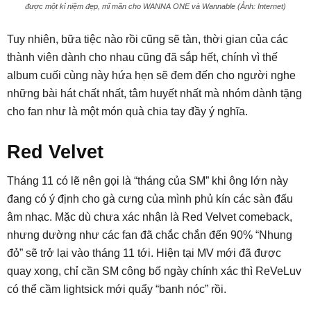
được một kỉ niệm đẹp, mĩ mãn cho WANNA ONE và Wannable (Ảnh: Internet)
Tuy nhiên, bữa tiệc nào rồi cũng sẽ tàn, thời gian của các
thành viên dành cho nhau cũng đã sắp hết, chính vì thế
album cuối cùng này hứa hẹn sẽ đem đến cho người nghe
những bài hát chất nhất, tâm huyết nhất mà nhóm dành tặng
cho fan như là một món quà chia tay đầy ý nghĩa.
Red Velvet
Tháng 11 có lẽ nên gọi là “tháng của SM” khi ông lớn này
đang có ý định cho gà cưng của mình phủ kín các sàn đấu
âm nhạc. Mặc dù chưa xác nhận là Red Velvet comeback,
nhưng dường như các fan đã chắc chắn đến 90% “Nhung
đỏ” sẽ trở lại vào tháng 11 tới. Hiện tại MV mới đã được
quay xong, chỉ cần SM công bố ngày chính xác thì ReVeLuv
có thể cầm lightsick mới quẩy “banh nóc” rồi.