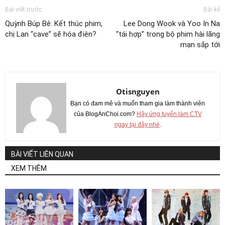
Bài viết trước
Bài kế
Quỳnh Búp Bê: Kết thúc phim,
Lee Dong Wook và Yoo In Na
chị Lan “cave” sẽ hóa điên?
“tái hợp” trong bộ phim hài lãng
mạn sắp tới
Otisnguyen
Bạn có đam mê và muốn tham gia làm thành viên
của BlogAnChoi.com?
Hãy ứng tuyển làm CTV
ngay tại đây nhé
.
BÀI VIẾT LIÊN QUAN
XEM THÊM