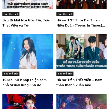
Sao thế giới
Sao thế giới
Sau Bí Mật Nơi Góc Tối, Trần
Hồ sơ TNT Thời Đại Thiếu
Triết Viễn và Từ...
Niên Đoàn (Teens In Times)...
Sao thế giới
Sao thế giới
10 idol nữ Kpop thiện cảm
Hồ sơ Trần Triết Viễn – nam
nhờ visual lung linh do...
thần thanh xuân mới...