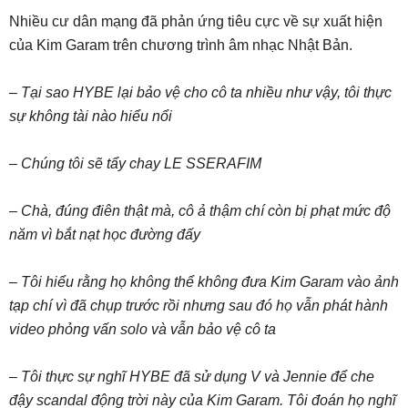
Nhiều cư dân mạng đã phản ứng tiêu cực về sự xuất hiện
của Kim Garam trên chương trình âm nhạc Nhật Bản.
– Tại sao HYBE lại bảo vệ cho cô ta nhiều như vậy, tôi thực
sự không tài nào hiểu nổi
– Chúng tôi sẽ tẩy chay LE SSERAFIM
– Chà, đúng điên thật mà, cô ả thậm chí còn bị phạt mức độ
năm vì bắt nạt học đường đấy
– Tôi hiểu rằng họ không thể không đưa Kim Garam vào ảnh
tạp chí vì đã chụp trước rồi nhưng sau đó họ vẫn phát hành
video phỏng vấn solo và vẫn bảo vệ cô ta
– Tôi thực sự nghĩ HYBE đã sử dụng V và Jennie để che
đậy scandal động trời này của Kim Garam. Tôi đoán họ nghĩ