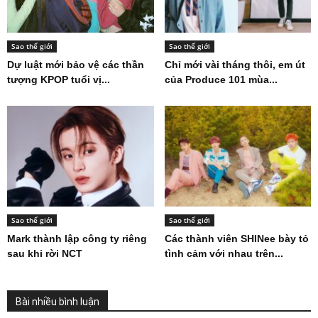
Sao thế giới
Sao thế giới
Dự luật mới bảo vệ các thần
Chỉ mới vài tháng thôi, em út
tượng KPOP tuổi vị...
của Produce 101 mùa...
Sao thế giới
Sao thế giới
Mark thành lập công ty riêng
Các thành viên SHINee bày tỏ
sau khi rời NCT
tình cảm với nhau trên...
Bài nhiều bình luận