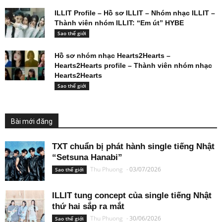
ILLIT Profile – Hồ sơ ILLIT – Nhóm nhạc ILLIT –
Thành viên nhóm ILLIT: “Em út” HYBE
Sao thế giới
Hồ sơ nhóm nhạc Hearts2Hearts –
Hearts2Hearts profile – Thành viên nhóm nhạc
Hearts2Hearts
Sao thế giới
Bài mới đăng
TXT chuẩn bị phát hành single tiếng Nhật
“Setsuna Hanabi”
Thu Phuong
-
03/07/2026
Sao thế giới
ILLIT tung concept của single tiếng Nhật
thứ hai sắp ra mắt
Thu Phuong
-
30/06/2026
Sao thế giới