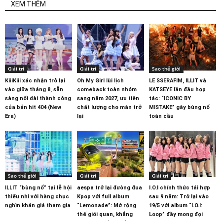
XEM THÊM
Giải trí
Giải trí
Sao thế giới
KiiiKiii xác nhận trở lại
Oh My Girl lùi lịch
LE SSERAFIM, ILLIT và
vào giữa tháng 8, sẵn
comeback toàn nhóm
KATSEYE lần đầu hợp
sàng nối dài thành công
sang năm 2027, ưu tiên
tác: “ICONIC BY
của bản hit 404 (New
chất lượng cho màn trở
MISTAKE” gây bùng nổ
Era)
lại
toàn cầu
Sao thế giới
Giải trí
Giải trí
ILLIT “bùng nổ” tại lễ hội
aespa trở lại đường đua
I.O.I chính thức tái hợp
thiếu nhi với hàng chục
Kpop với full album
sau 9 năm: Trở lại vào
nghìn khán giả tham gia
“Lemonade”: Mở rộng
19/5 với album “I.O.I:
thế giới quan, khẳng
Loop” đầy mong đợi