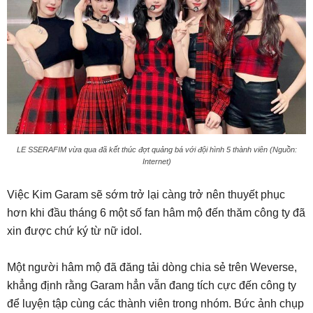
LE SSERAFIM vừa qua đã kết thúc đợt quảng bá với đội hình 5 thành viên (Nguồn:
Internet)
Việc Kim Garam sẽ sớm trở lại càng trở nên thuyết phục
hơn khi đầu tháng 6 một số fan hâm mộ đến thăm công ty đã
xin được chứ ký từ nữ idol.
Một người hâm mộ đã đăng tải dòng chia sẻ trên Weverse,
khẳng định rằng Garam hẳn vẫn đang tích cực đến công ty
để luyện tập cùng các thành viên trong nhóm. Bức ảnh chụp