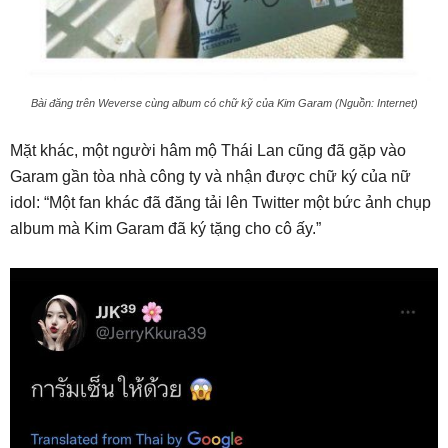
Bài đăng trên Weverse cùng album có chữ kỹ của Kim Garam (Nguồn: Internet)
Mặt khác, một người hâm mộ Thái Lan cũng đã gặp vào
Garam gần tòa nhà công ty và nhận được chữ ký của nữ
idol: “Một fan khác đã đăng tải lên Twitter một bức ảnh chụp
album mà Kim Garam đã ký tặng cho cô ấy.”