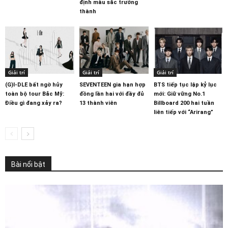
định màu sắc trưởng
thành
Giải trí
Giải trí
Giải trí
(G)I-DLE bất ngờ hủy
SEVENTEEN gia hạn hợp
BTS tiếp tục lập kỷ lục
toàn bộ tour Bắc Mỹ:
đồng lần hai với đầy đủ
mới: Giữ vững No.1
Điều gì đang xảy ra?
13 thành viên
Billboard 200 hai tuần
liên tiếp với “Arirang”
Bài nổi bật