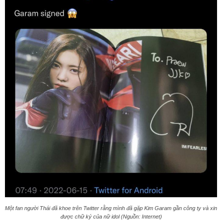
Một fan người Thái đã khoe trên Twitter rằng mình đã gặp Kim Garam gần công ty và xin
được chữ ký của nữ idol (Nguồn: Internet)