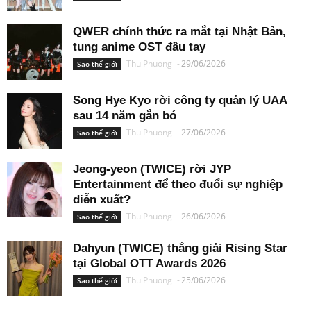
QWER chính thức ra mắt tại Nhật Bản,
tung anime OST đầu tay
Thu Phuong
-
29/06/2026
Sao thế giới
Song Hye Kyo rời công ty quản lý UAA
sau 14 năm gắn bó
Thu Phuong
-
27/06/2026
Sao thế giới
Jeong-yeon (TWICE) rời JYP
Entertainment để theo đuổi sự nghiệp
diễn xuất?
Thu Phuong
-
26/06/2026
Sao thế giới
Dahyun (TWICE) thắng giải Rising Star
tại Global OTT Awards 2026
Thu Phuong
-
25/06/2026
Sao thế giới