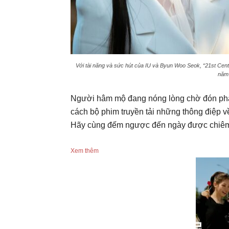
Với tài năng và sức hút của IU và Byun Woo Seok, “21st Cent
năm 
Người hâm mộ đang nóng lòng chờ đón phả
cách bộ phim truyền tải những thông điệp v
Hãy cùng đếm ngược đến ngày được chiêm n
Xem thêm