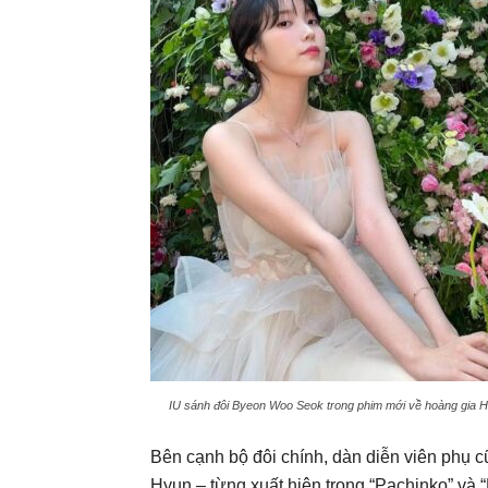
IU sánh đôi Byeon Woo Seok trong phim mới về hoàng gia Hà
Bên cạnh bộ đôi chính, dàn diễn viên phụ 
Hyun – từng xuất hiện trong “Pachinko” và 