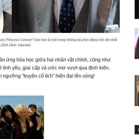
ury Princess Consort” hứa hẹn là một trong những bộ phim đáng chờ đợi nhất
2026 (Ảnh: Internet)
n ứng hóa học giữa hai nhân vật chính, cũng như
ề tình yêu, giai cấp và ước mơ vượt qua định kiến.
gưỡng “truyện cổ tích” hiện đại lên sóng!