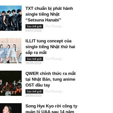
TXT chuẩn bị phát hành
single tiếng Nhật
“Setsuna Hanabi”
Thu Phuong
-
Sao thế giới
03/07/2026
ILLIT tung concept của
single tiếng Nhật thứ hai
sắp ra mắt
Thu Phuong
-
Sao thế giới
30/06/2026
QWER chính thức ra mắt
tại Nhật Bản, tung anime
OST đầu tay
Thu Phuong
-
Sao thế giới
29/06/2026
Song Hye Kyo rời công ty
quản lý UAA sau 14 năm