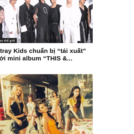
ao thế giới
tray Kids chuẩn bị “tái xuất”
ới mini album “THIS &...