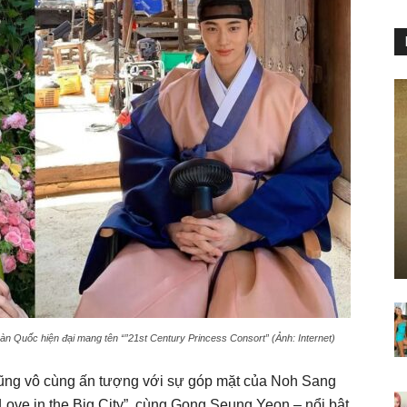
n Quốc hiện đại mang tên “”21st Century Princess Consort” (Ảnh: Internet)
cũng vô cùng ấn tượng với sự góp mặt của Noh Sang
“Love in the Big City”, cùng Gong Seung Yeon – nổi bật