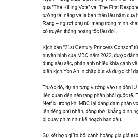
qua “The Killing Vote” và “The First Respo
tướng tài năng và là bạn thân lâu năm củ
Rang – người phụ nữ mang trong mình khát 
có truyền thống hoàng tộc lâu đời.
Kịch bản “21st Century Princess Consort” từn
truyền hình của MBC năm 2022, được đánh 
dung sâu sắc, phản ánh nhiều khía cạnh về 
biên kịch Yoo Ah In chắp bút và được chỉ 
Trước đó, dự án từng vướng vào tin đồn IU
liên quan đến nền tảng phân phối quốc tế. T
Netflix, trong khi MBC lại đang đàm phán vớ
lên tiếng phủ nhận, đồng thời khẳng định h
bị quay phim như kế hoạch ban đầu.
Sự kết hợp giữa bối cảnh hoàng gia giả tư