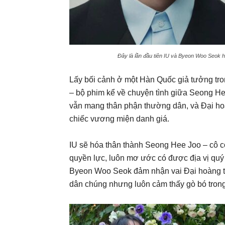
Đây là lần đầu tiên IU và Byeon Woo Seok h
Lấy bối cảnh ở một Hàn Quốc giả tưởng tron
– bộ phim kể về chuyện tình giữa Seong Hee
vẫn mang thân phận thường dân, và Đại hoà
chiếc vương miện danh giá.
IU sẽ hóa thân thành Seong Hee Joo – cô co
quyền lực, luôn mơ ước có được địa vị quý 
Byeon Woo Seok đảm nhận vai Đại hoàng t
dân chúng nhưng luôn cảm thấy gò bó trong