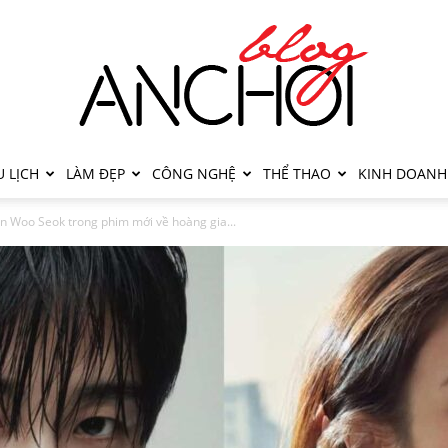
 LỊCH
LÀM ĐẸP
CÔNG NGHỆ
THỂ THAO
KINH DOANH
n Woo Seok trong phim mới về hoàng gia...