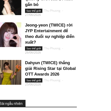
gắn bó
Thu Phuong
-
Sao thế giới
27/06/2026
Jeong-yeon (TWICE) rời
JYP Entertainment để
theo đuổi sự nghiệp diễn
xuất?
Thu Phuong
-
Sao thế giới
26/06/2026
Dahyun (TWICE) thắng
giải Rising Star tại Global
OTT Awards 2026
Thu Phuong
-
Sao thế giới
25/06/2026
Bài ngẫu nhiên