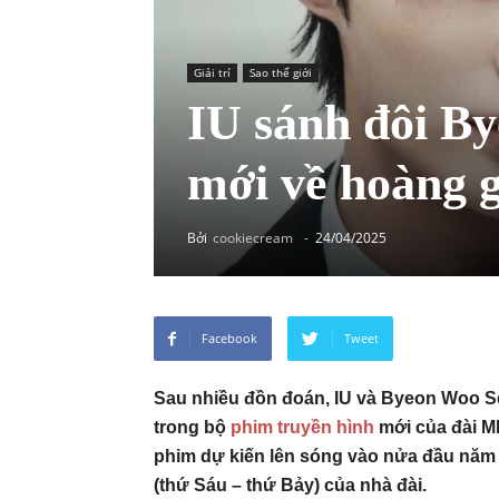
Giải trí
Sao thế giới
IU sánh đôi B
mới về hoàng g
Bởi
cookiecream
-
24/04/2025
Facebook
Tweet
Sau nhiều đồn đoán, IU và Byeon Woo S
trong bộ
phim truyền hình
mới của đài M
phim dự kiến lên sóng vào nửa đầu năm 
(thứ Sáu – thứ Bảy) của nhà đài.