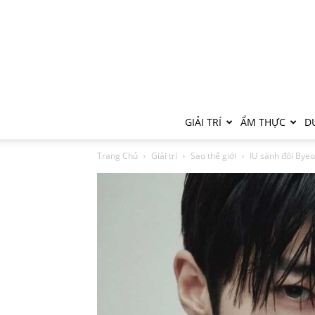
GIẢI TRÍ
ẨM THỰC
DU
Trang Chủ
Giải trí
Sao thế giới
IU sánh đôi Byeo