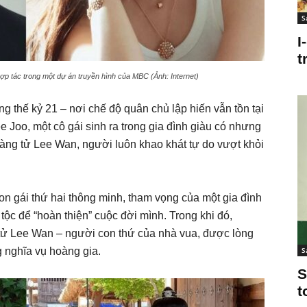
S
I
t
ợp tác trong một dự án truyền hình của MBC (Ảnh: Internet)
g thế kỷ 21 – nơi chế độ quân chủ lập hiến vẫn tồn tại
 Joo, một cô gái sinh ra trong gia đình giàu có nhưng
ng tử Lee Wan, người luôn khao khát tự do vượt khỏi
n gái thứ hai thông minh, tham vọng của một gia đình
tộc để “hoàn thiện” cuộc đời mình. Trong khi đó,
ử Lee Wan – người con thứ của nhà vua, được lòng
 nghĩa vụ hoàng gia.
S
S
t