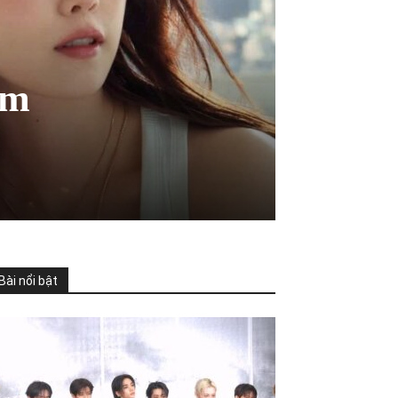
im
Bài nổi bật