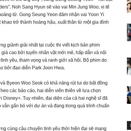
nders”. Noh Sang Hyun sẽ vào vai Min Jung Woo, vị tể
a hoàng tử. Gong Seung Yeon đảm nhận vai Yoon Yi
khao trở thành hoàng hậu, xuất thân từ một gia đình
g giành giải nhất tại cuộc thi viết kịch bản phim
giá cao bởi tuyến nhân vật mới mẻ, hấp dẫn và nội
tình yêu, tham vọng và ranh giới xã hội. Bộ phim do
đạo bởi đạo diễn Park Joon Hwa.
 và Byeon Woo Seok có khả năng rút lui do bất đồng
heo các báo cáo, hai diễn viên thiên về lựa chọn
i Disney+. Tuy nhiên, đại diện của cả hai nghệ sĩ đã
ọ vẫn gắn bó với dự án và đang trong quá trình chuẩn
ởng cùng câu chuyện tình yêu thời hiện đại sẽ mang