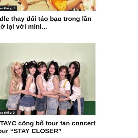
ao thế giới
-dle thay đổi táo bạo trong lần
rở lại với mini...
ao thế giới
TAYC công bố tour fan concert
our “STAY CLOSER”