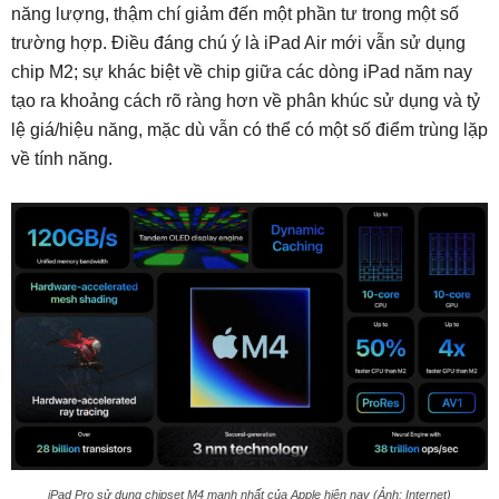
năng lượng, thậm chí giảm đến một phần tư trong một số
trường hợp. Điều đáng chú ý là iPad Air mới vẫn sử dụng
chip M2; sự khác biệt về chip giữa các dòng iPad năm nay
tạo ra khoảng cách rõ ràng hơn về phân khúc sử dụng và tỷ
lệ giá/hiệu năng, mặc dù vẫn có thể có một số điểm trùng lặp
về tính năng.
iPad Pro sử dụng chipset M4 mạnh nhất của Apple hiện nay (Ảnh: Internet)