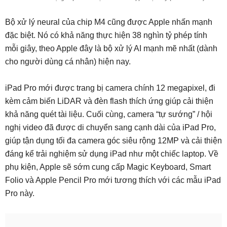
Bộ xử lý neural của chip M4 cũng được Apple nhấn mạnh
đặc biệt. Nó có khả năng thực hiện 38 nghìn tỷ phép tính
mỗi giây, theo Apple đây là bộ xử lý AI mạnh mẽ nhất (dành
cho người dùng cá nhân) hiện nay.
iPad Pro mới được trang bị camera chính 12 megapixel, đi
kèm cảm biến LiDAR và đèn flash thích ứng giúp cải thiện
khả năng quét tài liệu. Cuối cùng, camera “tự sướng” / hội
nghị video đã được di chuyển sang cạnh dài của iPad Pro,
giúp tận dụng tối đa camera góc siêu rộng 12MP và cải thiện
đáng kể trải nghiệm sử dụng iPad như một chiếc laptop. Về
phụ kiện, Apple sẽ sớm cung cấp Magic Keyboard, Smart
Folio và Apple Pencil Pro mới tương thích với các mẫu iPad
Pro này.