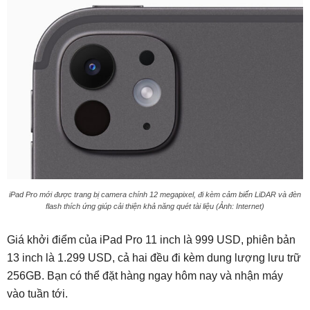
iPad Pro mới được trang bị camera chính 12 megapixel, đi kèm cảm biến LiDAR và đèn
flash thích ứng giúp cải thiện khả năng quét tài liệu (Ảnh: Internet)
Giá khởi điểm của iPad Pro 11 inch là 999 USD, phiên bản
13 inch là 1.299 USD, cả hai đều đi kèm dung lượng lưu trữ
256GB. Bạn có thể đặt hàng ngay hôm nay và nhận máy
vào tuần tới.