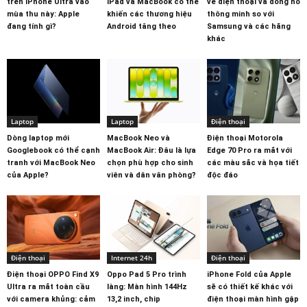
trên iPhone Ultra vào
iPad và MacBook có thể
về điện thoại và đồng hồ
mùa thu này: Apple
khiến các thương hiệu
thông minh so với
đang tính gì?
Android tăng theo
Samsung và các hãng
khác
Laptop
Laptop
Điện thoại
Dòng laptop mới
MacBook Neo và
Điện thoại Motorola
Googlebook có thể cạnh
MacBook Air: Đâu là lựa
Edge 70 Pro ra mắt với
tranh với MacBook Neo
chọn phù hợp cho sinh
các màu sắc và họa tiết
của Apple?
viên và dân văn phòng?
độc đáo
Điện thoại
Internet 24h
Điện thoại
Điện thoại OPPO Find X9
Oppo Pad 5 Pro trình
iPhone Fold của Apple
Ultra ra mắt toàn cầu
làng: Màn hình 144Hz
sẽ có thiết kế khác với
với camera khủng: cảm
13,2 inch, chip
điện thoại màn hình gập