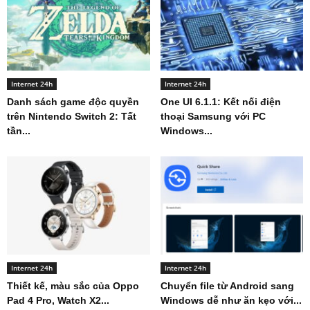
Internet 24h
Internet 24h
Danh sách game độc quyền
One UI 6.1.1: Kết nối điện
trên Nintendo Switch 2: Tất
thoại Samsung với PC
tần...
Windows...
Internet 24h
Internet 24h
Thiết kế, màu sắc của Oppo
Chuyển file từ Android sang
Pad 4 Pro, Watch X2...
Windows dễ như ăn kẹo với...