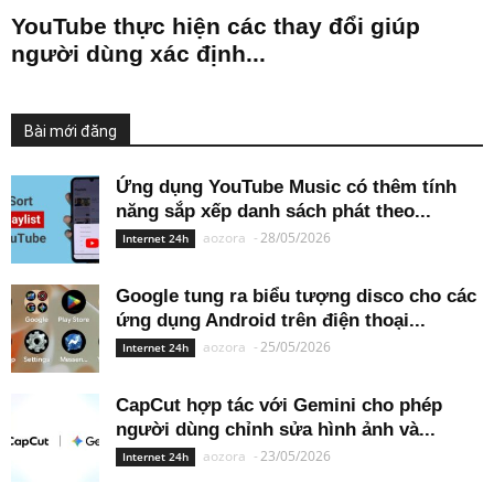
YouTube thực hiện các thay đổi giúp
người dùng xác định...
Bài mới đăng
Ứng dụng YouTube Music có thêm tính
năng sắp xếp danh sách phát theo...
aozora
-
28/05/2026
Internet 24h
Google tung ra biểu tượng disco cho các
ứng dụng Android trên điện thoại...
aozora
-
25/05/2026
Internet 24h
CapCut hợp tác với Gemini cho phép
người dùng chỉnh sửa hình ảnh và...
aozora
-
23/05/2026
Internet 24h