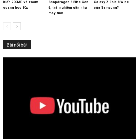
biến 200MP và zoom
Snapdragon 8 Elite Gen
Galaxy Z Fold 8 Wide
quang học 10x
5, trải nghiệm gần như
của Samsung?
máy tính
Bài nổi bật