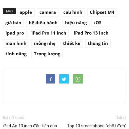
TAGS
apple
camera
cấu hình
Chipset M4
giá bán
hệ điều hành
hiệu năng
iOS
ipad pro
iPad Pro 11 inch
iPad Pro 13 inch
màn hình
mỏng nhẹ
thiết kế
thông tin
tính năng
Trọng lượng
Bài viết trước
Bài kế
iPad Air 13 inch đầu tiên của
Top 10 smartphone “chốt đơn”