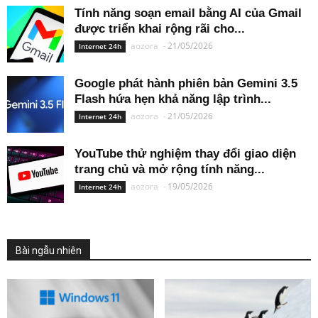
Tính năng soạn email bằng AI của Gmail
được triển khai rộng rãi cho...
aozora
-
21/05/2026
Internet 24h
Google phát hành phiên bản Gemini 3.5
Flash hứa hẹn khả năng lập trình...
aozora
-
21/05/2026
Internet 24h
YouTube thử nghiệm thay đổi giao diện
trang chủ và mở rộng tính năng...
aozora
-
19/05/2026
Internet 24h
Bài ngẫu nhiên