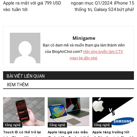
Apple ra mắt với giá 799 USD
ngoạn mục Q1/2024: iPhone 15
vào tuần tới
thống trị, Galaxy S24 bứt phá!
Minigame
Bạn có đam mê và muốn tham gia làm thành viên
của BlogAnChoi.com?
Hãy ứng tuyển làm CTV
ngay tại đây nhé
.
BÀI VIẾT LIÊN QUAN
XEM THÊM
Công nghệ
Công nghệ
Công nghệ
Touch ID có thể trở lại
Apple tăng giá các mẫu
Apple tăng trưởng tốt