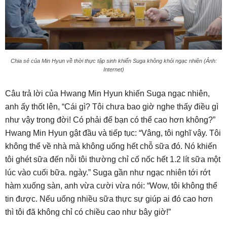
Chia sẻ của Min Hyun về thời thực tập sinh khiến Suga không khỏi ngạc nhiên (Ảnh:
Internet)
Câu trả lời của Hwang Min Hyun khiến Suga ngạc nhiên,
anh ấy thốt lên, “Cái gì? Tôi chưa bao giờ nghe thấy điều gì
như vậy trong đời! Có phải để bạn có thể cao hơn không?”
Hwang Min Hyun gật đầu và tiếp tục: “Vâng, tôi nghĩ vậy. Tôi
không thể về nhà mà không uống hết chỗ sữa đó. Nó khiến
tôi ghét sữa đến nỗi tôi thường chỉ cố nốc hết 1.2 lít sữa một
lúc vào cuối bữa. ngày.” Suga gần như ngạc nhiên tới rớt
hàm xuống sàn, anh vừa cười vừa nói: “Wow, tôi không thể
tin được. Nếu uống nhiều sữa thực sự giúp ai đó cao hơn
thì tôi đã không chỉ có chiều cao như bây giờ!”