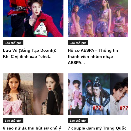
Sao thế giới
Sao thế giới
Lưu Vũ (Sáng Tạo Doanh):
Hồ sơ AESPA – Thông tin
Khi C vị đỉnh cao “chết...
thành viên nhóm nhạc
AESPA...
Sao thế giới
Sao thế giới
6 sao nữ đã thu hút sự chú ý
7 couple đam mỹ Trung Quốc