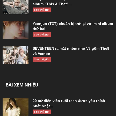
album “This & That”...
Sao thế giới
Yeonjun (TXT) chuẩn bị trở lại với mini album
thứ hai
Sao thế giới
SEVENTEEN ra mắt nhóm nhỏ V8 gồm The8
và Vernon
Sao thế giới
BÀI XEM NHIỀU
20 nữ diễn viên tuổi teen được yêu thích
nhất Nhật...
Sao thế giới