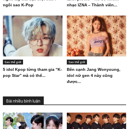
ngôi sao K-Pop
nhạc IZNA – Thành viên...
Sao thế giới
Sao thế giới
5 idol Kpop từng tham gia “K-
Bên cạnh Jang Wonyoung,
pop Star” mà có thể...
idol nữ gen 4 này cũng
được...
Bài nhiều bình luận