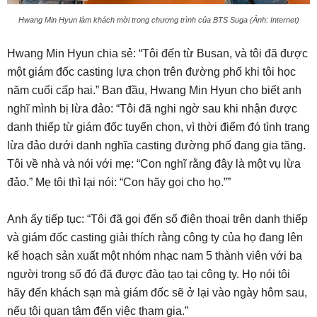
Hwang Min Hyun làm khách mời trong chương trình của BTS Suga (Ảnh: Internet)
Hwang Min Hyun chia sẻ: “Tôi đến từ Busan, và tôi đã được
một giám đốc casting lựa chọn trên đường phố khi tôi học
năm cuối cấp hai.” Ban đầu, Hwang Min Hyun cho biết anh
nghĩ mình bị lừa đảo: “Tôi đã nghi ngờ sau khi nhận được
danh thiếp từ giám đốc tuyển chọn, vì thời điểm đó tình trạng
lừa đảo dưới danh nghĩa casting đường phố đang gia tăng.
Tôi về nhà và nói với mẹ: “Con nghĩ rằng đây là một vụ lừa
đảo.” Mẹ tôi thì lại nói: “Con hãy gọi cho họ.””
Anh ấy tiếp tục: “Tôi đã gọi đến số điện thoại trên danh thiếp
và giám đốc casting giải thích rằng công ty của họ đang lên
kế hoạch sản xuất một nhóm nhạc nam 5 thành viên với ba
người trong số đó đã được đào tạo tại công ty. Họ nói tôi
hãy đến khách sạn mà giám đốc sẽ ở lại vào ngày hôm sau,
nếu tôi quan tâm đến việc tham gia.”