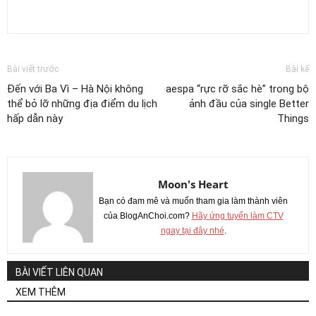
Bài viết trước
Bài kế
Đến với Ba Vì – Hà Nội không
aespa “rực rỡ sắc hè” trong bộ
thể bỏ lỡ những địa điểm du lịch
ảnh đầu của single Better
hấp dẫn này
Things
Moon's Heart
Bạn có đam mê và muốn tham gia làm thành viên
của BlogAnChoi.com?
Hãy ứng tuyển làm CTV
ngay tại đây nhé
.
BÀI VIẾT LIÊN QUAN
XEM THÊM