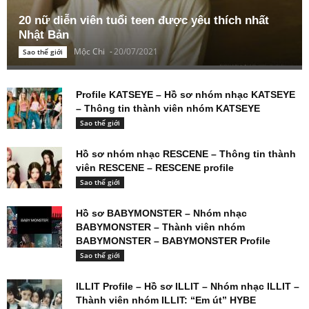
20 nữ diễn viên tuổi teen được yêu thích nhất
Nhật Bản
Mộc Chi
-
20/07/2021
Sao thế giới
Profile KATSEYE – Hồ sơ nhóm nhạc KATSEYE
– Thông tin thành viên nhóm KATSEYE
Sao thế giới
Hồ sơ nhóm nhạc RESCENE – Thông tin thành
viên RESCENE – RESCENE profile
Sao thế giới
Hồ sơ BABYMONSTER – Nhóm nhạc
BABYMONSTER – Thành viên nhóm
BABYMONSTER – BABYMONSTER Profile
Sao thế giới
ILLIT Profile – Hồ sơ ILLIT – Nhóm nhạc ILLIT –
Thành viên nhóm ILLIT: “Em út” HYBE