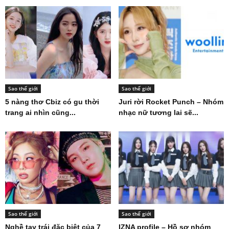
Sao thế giới
Sao thế giới
5 nàng thơ Cbiz có gu thời
Juri rời Rocket Punch – Nhóm
trang ai nhìn cũng...
nhạc nữ tương lai sẽ...
Sao thế giới
Sao thế giới
Nghề tay trái đặc biệt của 7
IZNA profile – Hồ sơ nhóm