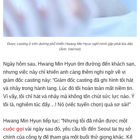
Được casting ở trên đường phố khiến Hwang Min Hyun nghĩ mình gặp phải lừa đảo
(Ảnh: Internet)
Ngày hôm sau, Hwang Min Hyun tìm đường đến khách sạn,
nhưng việc này chỉ khiến anh càng thêm nghi ngờ về vị
giám đốc casting này: “Giám đốc casting đã ghi hình tôi hát
và nhảy trong hành lang. Lúc đó tôi hoàn toàn mất niềm tin.
Vì vậy, tôi chỉ hát và nhảy mà không tốn chút sức lực nào. Ý
tôi là, nghiêm túc đấy…! Nó (việc tuyển chọn) quá sơ sài!”
Hwang Min Hyun tiếp tục: “Nhưng tôi đã nhận được một
cuộc gọi
vài ngày sau đó, yêu cầu tôi đến Seoul tại trụ sở
chính của công ty để tham gia một buổi thử giọng khác. Kể