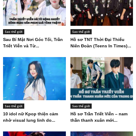
Sao thế giới
Sao thế giới
Sau Bí Mật Nơi Góc Tối, Trần
Hồ sơ TNT Thời Đại Thiếu
Triết Viễn và Từ...
Niên Đoàn (Teens In Times)...
Sao thế giới
Sao thế giới
10 idol nữ Kpop thiện cảm
Hồ sơ Trần Triết Viễn – nam
nhờ visual lung linh do...
thần thanh xuân mới...