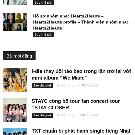
Sao thế giới
Hồ sơ nhóm nhạc Hearts2Hearts –
Hearts2Hearts profile – Thành viên nhóm nhạc
Hearts2Hearts
Sao thế giới
Bài mới đăng
I-dle thay đổi táo bạo trong lần trở lại với
mini album “We Made”
Thu Phuong
-
10/07/2026
Sao thế giới
STAYC công bố tour fan concert tour
“STAY CLOSER”
Thu Phuong
-
08/07/2026
Sao thế giới
TXT chuẩn bị phát hành single tiếng Nhật