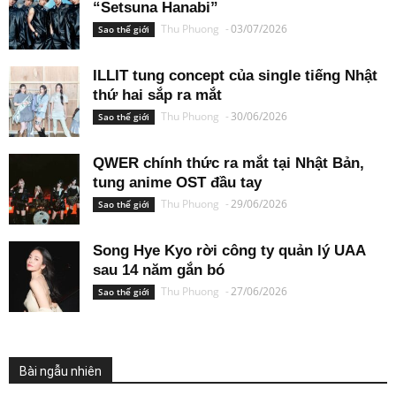
“Setsuna Hanabi”
Thu Phuong
-
03/07/2026
Sao thế giới
ILLIT tung concept của single tiếng Nhật
thứ hai sắp ra mắt
Thu Phuong
-
30/06/2026
Sao thế giới
QWER chính thức ra mắt tại Nhật Bản,
tung anime OST đầu tay
Thu Phuong
-
29/06/2026
Sao thế giới
Song Hye Kyo rời công ty quản lý UAA
sau 14 năm gắn bó
Thu Phuong
-
27/06/2026
Sao thế giới
Bài ngẫu nhiên