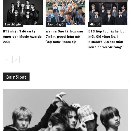
Sao thế giới
Sao thế giới
Giải trí
BTS nhận 3 đề cử tại
Wanna One tái hợp sau
BTS tiếp tục lập kỷ lục
American Music Awards
7 năm, người hâm mộ
mới: Giữ vững No.1
2026
“đội mưa” tham dự
Billboard 200 hai tuần
liên tiếp với “Arirang”
Bài nổi bật