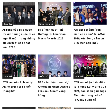
Giải trí
Sao thế giới
Giải trí
Arirang của BTS được
BTS “càn quét” giải
KATSEYE thắng “Tân
truyền thông quốc tế ca
thưởng tại American
binh của năm” tại AMAs
ngợi là một trong những
Music Awards 2026
2026, xúc động cảm ơn
album xuất sắc nhất
BTS trên sân khấu
năm 2026
Giải trí
Giải trí
Giải trí
BTS làm nên lịch sử tại
BTS xác nhận tham dự
BTS xác nhận biểu diễn
AMAs 2026 với 3 chiến
American Music Awards
tại chung kết World Cup
thắng lớn
2026 sau 5 năm vắng
2026, sân khấu giữa hiệp
bóng
đầu tiên trong lịch sử
FIFA gây bùng nổ