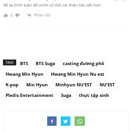
để lại bình luận để mình có thể cải thiện bài viết hơn.
Phản hồi
0
TAGS
BTS
BTS Suga
casting đường phố
Hwang Min Hyun
Hwang Min Hyun Nu est
K-pop
Min Hyun
Minhyun NU'EST
NU'EST
Pledis Entertainment
Suga
thực tập sinh