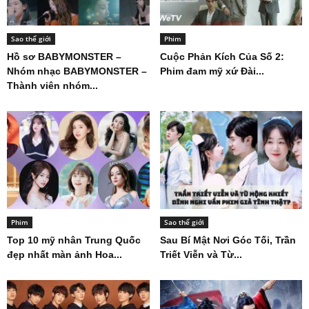
Sao thế giới
Phim
Hồ sơ BABYMONSTER –
Cuộc Phản Kích Của Số 2:
Nhóm nhạc BABYMONSTER –
Phim đam mỹ xứ Đài...
Thành viên nhóm...
Phim
Sao thế giới
Top 10 mỹ nhân Trung Quốc
Sau Bí Mật Nơi Góc Tối, Trần
đẹp nhất màn ảnh Hoa...
Triết Viễn và Từ...