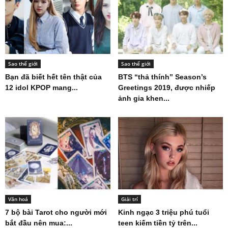
Sao thế giới
Sao thế giới
Bạn đã biết hết tên thật của
BTS “thả thính” Season’s
12 idol KPOP mang...
Greetings 2019, được nhiếp
ảnh gia khen...
Văn hoá
Giải trí
7 bộ bài Tarot cho người mới
Kinh ngạc 3 triệu phú tuổi
bắt đầu nên mua:...
teen kiếm tiền tỷ trên...