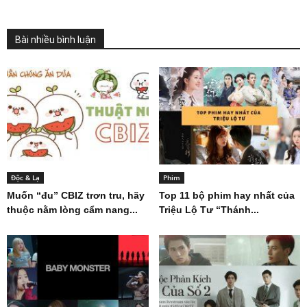
Bài nhiều bình luận
Độc & Lạ
Phim
Muốn “đu” CBIZ trơn tru, hãy
Top 11 bộ phim hay nhất của
thuộc nằm lòng cẩm nang...
Triệu Lộ Tư “Thánh...