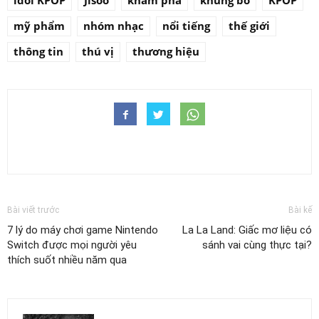
idol KPOP
Jisoo
khám phá
khủng bố
KPOP
mỹ phẩm
nhóm nhạc
nổi tiếng
thế giới
thông tin
thú vị
thương hiệu
Bài viết trước
Bài kế
7 lý do máy chơi game Nintendo
La La Land: Giấc mơ liệu có
Switch được mọi người yêu
sánh vai cùng thực tại?
thích suốt nhiều năm qua