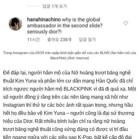
Trang Instagram của DIOR tràn ngập bình luận giận dữ của các BLINK (fan hâm mộ của
BlackPink) (Ảnh: Internet)
Để đáp lại, người hâm mộ của Nữ hoàng trượt băng nghệ
thuật Kim Yuna và phần lớn cư dân mạng Hàn Quốc đã chỉ
trích ngược người hâm mộ BLACKPINK vì đã đi quá xa. Một
số người đồng ý rằng trên các nền tảng mạng xã hội như
Instagram thì thứ tự các bức ảnh rất quan trọng, nhưng hầu
hết họ đều bảo vệ Kim Yuna – người cũng là đại sứ thương
hiệu của Dior. Rất nhiều bình luận chỉ ra rằng nữ hoàng
trượt băng nghệ thuật cũng xứng đáng có được vị trí đầu
tiên ngang ngửa với các siêu sao K-Pop, bất kể cấp độ đại