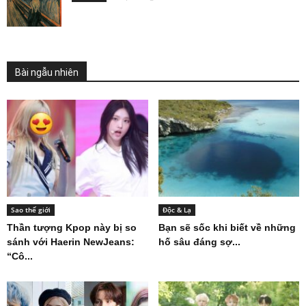
Bài ngẫu nhiên
Sao thế giới
Độc & Lạ
Thần tượng Kpop này bị so
Bạn sẽ sốc khi biết về những
sánh với Haerin NewJeans:
hố sâu đáng sợ...
“Cô...