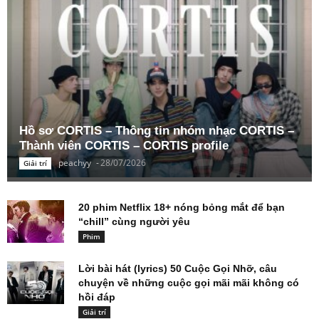
Hồ sơ CORTIS – Thông tin nhóm nhạc CORTIS –
Thành viên CORTIS – CORTIS profile
peachyy
-
28/07/2026
Giải trí
20 phim Netflix 18+ nóng bỏng mắt để bạn
“chill” cùng người yêu
Phim
Lời bài hát (lyrics) 50 Cuộc Gọi Nhỡ, câu
chuyện về những cuộc gọi mãi mãi không có
hồi đáp
Giải trí