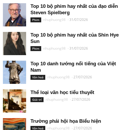
Top 10 bộ phim hay nhất của đạo diễn
Steven Spielberg
nhuphuong98
-
31/07/2026
Phim
Top 10 bộ phim hay nhất của Shin Hye
Sun
nhuphuong98
-
31/07/2026
Phim
Top 10 danh tướng nổi tiếng của Việt
Nam
nhuphuong98
-
27/07/2026
Văn hoá
Thể loại văn học tiểu thuyết
nhuphuong98
-
27/07/2026
Giải trí
Trường phái hội họa Biểu hiện
nhuphuong98
-
27/07/2026
Văn hoá