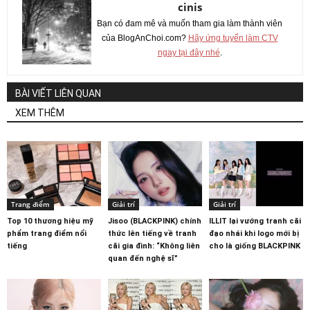
cinis
Bạn có đam mê và muốn tham gia làm thành viên
của BlogAnChoi.com?
Hãy ứng tuyển làm CTV
ngay tại đây nhé
.
BÀI VIẾT LIÊN QUAN
XEM THÊM
Trang điểm
Giải trí
Giải trí
Top 10 thương hiệu mỹ
Jisoo (BLACKPINK) chính
ILLIT lại vướng tranh cãi
phẩm trang điểm nổi
thức lên tiếng về tranh
đạo nhái khi logo mới bị
tiếng
cãi gia đình: “Không liên
cho là giống BLACKPINK
quan đến nghệ sĩ”