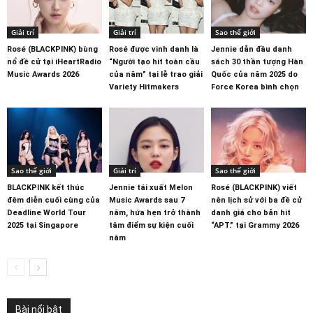
Giải trí
Giải trí
Sao thế giới
Rosé (BLACKPINK) bùng
Rosé được vinh danh là
Jennie dẫn đầu danh
nổ đề cử tại iHeartRadio
“Người tạo hit toàn cầu
sách 30 thần tượng Hàn
Music Awards 2026
của năm” tại lễ trao giải
Quốc của năm 2025 do
Variety Hitmakers
Force Korea bình chọn
Sao thế giới
Giải trí
Sao thế giới
BLACKPINK kết thúc
Jennie tái xuất Melon
Rosé (BLACKPINK) viết
đêm diễn cuối cùng của
Music Awards sau 7
nên lịch sử với ba đề cử
Deadline World Tour
năm, hứa hẹn trở thành
danh giá cho bản hit
2025 tại Singapore
tâm điểm sự kiện cuối
“APT.” tại Grammy 2026
năm
Bài nổi bật