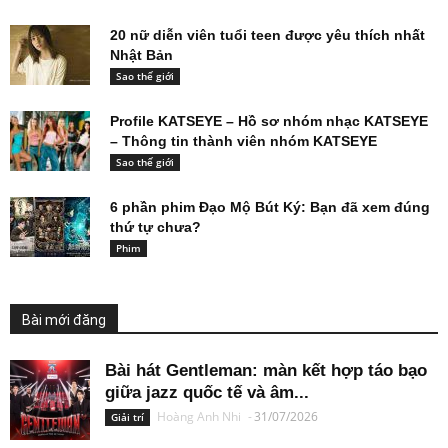
20 nữ diễn viên tuổi teen được yêu thích nhất
Nhật Bản
Sao thế giới
Profile KATSEYE – Hồ sơ nhóm nhạc KATSEYE
– Thông tin thành viên nhóm KATSEYE
Sao thế giới
6 phần phim Đạo Mộ Bút Ký: Bạn đã xem đúng
thứ tự chưa?
Phim
Bài mới đăng
Bài hát Gentleman: màn kết hợp táo bạo
giữa jazz quốc tế và âm...
Hoàng Anh Nhi
-
31/07/2026
Giải trí