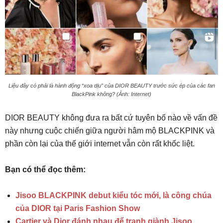
Liệu đây có phải là hành động “xoa dịu” của DIOR BEAUTY trước sức ép của các fan
BlackPink không? (Ảnh: Internet)
DIOR BEAUTY không đưa ra bất cứ tuyên bố nào về vấn đề
này nhưng cuộc chiến giữa người hâm mộ BLACKPINK và
phần còn lại của thế giới internet vẫn còn rất khốc liệt.
Bạn có thể đọc thêm:
Jisoo BLACKPINK debut kiểu tóc mới, là công chúa
của DIOR tại Paris Fashion Show
Cartier và Dior đánh nhau để tranh giành Jisoo