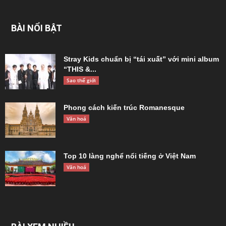
BÀI NỔI BẬT
Stray Kids chuẩn bị “tái xuất” với mini album
“THIS &...
Sao thế giới
Phong cách kiến trúc Romanesque
Văn hoá
Top 10 làng nghể nổi tiếng ở Việt Nam
Văn hoá