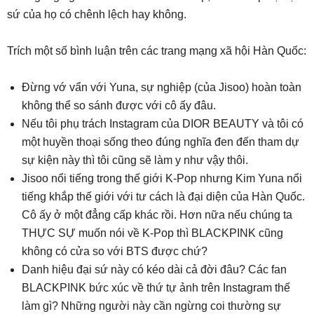
sứ của họ có chênh lệch hay không.
Trích một số bình luận trên các trang mạng xã hội Hàn Quốc:
Đừng vớ vẩn với Yuna, sự nghiệp (của Jisoo) hoàn toàn
không thể so sánh được với cô ấy đâu.
Nếu tôi phụ trách Instagram của DIOR BEAUTY và tôi có
một huyền thoại sống theo đúng nghĩa đen đến tham dự
sự kiện này thì tôi cũng sẽ làm y như vậy thôi.
Jisoo nổi tiếng trong thế giới K-Pop nhưng Kim Yuna nổi
tiếng khắp thế giới với tư cách là đại diện của Hàn Quốc.
Cô ấy ở một đẳng cấp khác rồi. Hơn nữa nếu chúng ta
THỰC SỰ muốn nói về K-Pop thì BLACKPINK cũng
không có cửa so với BTS được chứ?
Danh hiệu đại sứ này có kéo dài cả đời đâu? Các fan
BLACKPINK bức xúc về thứ tự ảnh trên Instagram thế
làm gì? Những người này cần ngừng coi thường sự