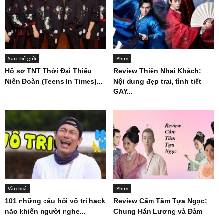
Sao thế giới
Phim
Hồ sơ TNT Thời Đại Thiếu
Review Thiên Nhai Khách:
Niên Đoàn (Teens In Times)...
Nội dung đẹp trai, tình tiết
GAY...
Văn hoá
Phim
101 những câu hỏi vô tri hack
Review Cẩm Tâm Tựa Ngọc:
não khiến người nghe...
Chung Hán Lương và Đàm