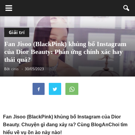
Giải trí
Fan Jisoo (BlackPink) khủng bố Instagram
của Dior Beauty: Phản ứng chính xác hay
thái quá?
Bởi
cinis
-
30/05/2023
Fan Jisoo (BlackPink) khủng bố Instagram của Dior
Beauty. Chuyện gì đang xảy ra? Cùng BlogAnChoi tìm
hiểu về vụ ồn ào này nào!