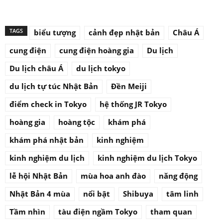
TAGS
biểu tượng
cảnh đẹp nhật bản
Châu Á
cung điện
cung điện hoàng gia
Du lịch
Du lịch châu Á
du lịch tokyo
du lịch tự túc Nhật Bản
Đền Meiji
điểm check in Tokyo
hệ thống JR Tokyo
hoàng gia
hoàng tộc
khám phá
khám phá nhật bản
kinh nghiệm
kinh nghiệm du lịch
kinh nghiệm du lịch Tokyo
lễ hội Nhật Bản
mùa hoa anh đào
năng động
Nhật Bản 4 mùa
nổi bật
Shibuya
tâm linh
Tầm nhìn
tàu điện ngầm Tokyo
tham quan