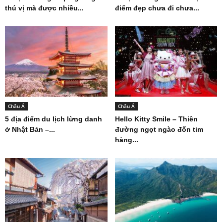
thú vị mà được nhiều...
điểm đẹp chưa đi chưa...
Châu Á
Châu Á
5 địa điểm du lịch lừng danh
Hello Kitty Smile – Thiên
ở Nhật Bản –...
đường ngọt ngào đốn tim
hàng...