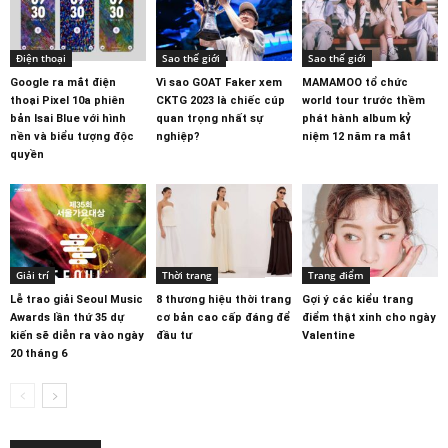
Điện thoại
Sao thế giới
Sao thế giới
Google ra mắt điện
Vì sao GOAT Faker xem
MAMAMOO tổ chức
thoại Pixel 10a phiên
CKTG 2023 là chiếc cúp
world tour trước thềm
bản Isai Blue với hình
quan trọng nhất sự
phát hành album kỷ
nền và biểu tượng độc
nghiệp?
niệm 12 năm ra mắt
quyền
Giải trí
Thời trang
Trang điểm
Lễ trao giải Seoul Music
8 thương hiệu thời trang
Gợi ý các kiểu trang
Awards lần thứ 35 dự
cơ bản cao cấp đáng để
điểm thật xinh cho ngày
kiến sẽ diễn ra vào ngày
đầu tư
Valentine
20 tháng 6