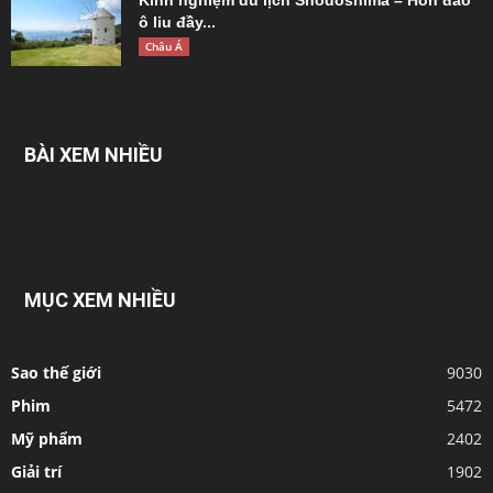
Kinh nghiệm du lịch Shodoshima – Hòn đảo
ô liu đầy...
Châu Á
BÀI XEM NHIỀU
MỤC XEM NHIỀU
Sao thế giới
9030
Phim
5472
Mỹ phẩm
2402
Giải trí
1902