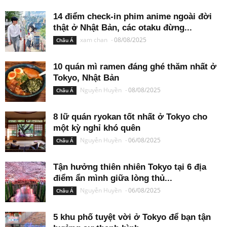
14 điểm check-in phim anime ngoài đời
thật ở Nhật Bản, các otaku đừng...
xam chan
-
08/08/2025
Châu Á
10 quán mì ramen đáng ghé thăm nhất ở
Tokyo, Nhật Bản
Nguyễn Huyền
-
08/08/2025
Châu Á
8 lữ quán ryokan tốt nhất ở Tokyo cho
một kỳ nghỉ khó quên
Nguyễn Huyền
-
06/08/2025
Châu Á
Tận hưởng thiên nhiên Tokyo tại 6 địa
điểm ẩn mình giữa lòng thủ...
Nguyễn Huyền
-
06/08/2025
Châu Á
5 khu phố tuyệt vời ở Tokyo để bạn tận