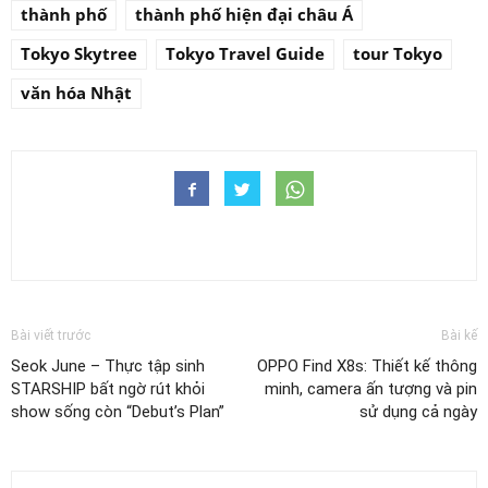
thành phố
thành phố hiện đại châu Á
Tokyo Skytree
Tokyo Travel Guide
tour Tokyo
văn hóa Nhật
Bài viết trước
Bài kế
Seok June – Thực tập sinh
OPPO Find X8s: Thiết kế thông
STARSHIP bất ngờ rút khỏi
minh, camera ấn tượng và pin
show sống còn “Debut’s Plan”
sử dụng cả ngày