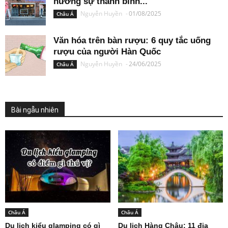
hưởng sự thanh bình...
Nguyễn Huyền
-
01/08/2025
Châu Á
Văn hóa trên bàn rượu: 6 quy tắc uống
rượu của người Hàn Quốc
Nguyễn Huyền
-
24/06/2025
Châu Á
Bài ngẫu nhiên
Châu Á
Châu Á
Du lịch kiểu glamping có gì
Du lịch Hàng Châu: 11 địa