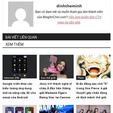
dinhtheminh
Bạn có đam mê và muốn tham gia làm thành viên
của BlogAnChoi.com?
Hãy ứng tuyển làm CTV
ngay tại đây nhé
.
BÀI VIẾT LIÊN QUAN
XEM THÊM
Internet 24h
Sao thế giới
Phim
Google triển khai các
Jisoo trở thành nghệ sĩ
Bí ẩn đằng sau chữ “D”
biểu tượng ứng dụng
châu Á đầu tiên thắng
trong One Piece: 6 giả
mới và nâng cấp 3D cho
giải Madame Figaro
thuyết gây chấn động
emoji của Android
Rising Star tại Cannes
về định mệnh thế giới