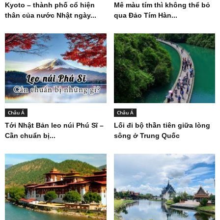
Kyoto – thành phố cổ hiện
Mê màu tím thì không thể bỏ
thân của nước Nhật ngày...
qua Đảo Tím Hàn...
Châu Á
Châu Á
Tới Nhật Bản leo núi Phú Sĩ –
Lối đi bộ thần tiên giữa lòng
Cần chuẩn bị...
sông ở Trung Quốc