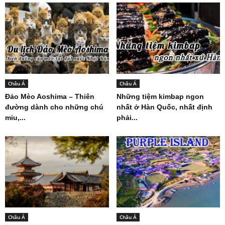
Châu Á
Châu Á
Đảo Mèo Aoshima – Thiên
Những tiệm kimbap ngon
đường dành cho những chú
nhất ở Hàn Quốc, nhất định
miu,...
phải...
Châu Á
Châu Á