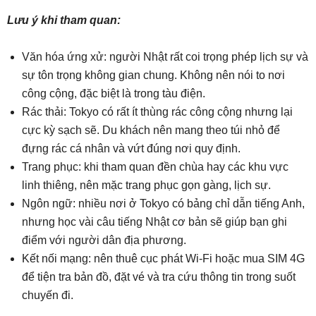
Lưu ý khi tham quan:
Văn hóa ứng xử: người Nhật rất coi trọng phép lịch sự và
sự tôn trọng không gian chung. Không nên nói to nơi
công cộng, đặc biệt là trong tàu điện.
Rác thải: Tokyo có rất ít thùng rác công cộng nhưng lại
cực kỳ sạch sẽ. Du khách nên mang theo túi nhỏ để
đựng rác cá nhân và vứt đúng nơi quy định.
Trang phục: khi tham quan đền chùa hay các khu vực
linh thiêng, nên mặc trang phục gọn gàng, lịch sự.
Ngôn ngữ: nhiều nơi ở Tokyo có bảng chỉ dẫn tiếng Anh,
nhưng học vài câu tiếng Nhật cơ bản sẽ giúp bạn ghi
điểm với người dân địa phương.
Kết nối mạng: nên thuê cục phát Wi-Fi hoặc mua SIM 4G
để tiện tra bản đồ, đặt vé và tra cứu thông tin trong suốt
chuyến đi.