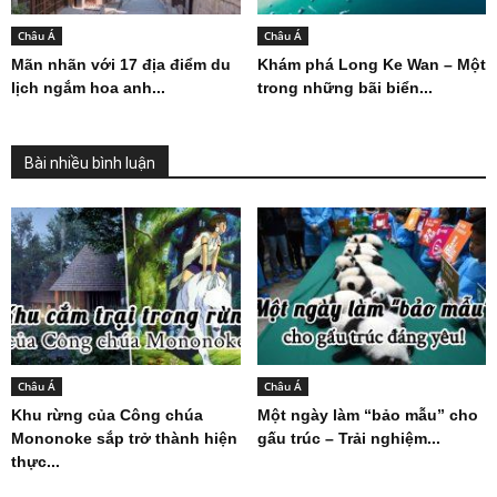
Châu Á
Châu Á
Mãn nhãn với 17 địa điểm du
Khám phá Long Ke Wan – Một
lịch ngắm hoa anh...
trong những bãi biển...
Bài nhiều bình luận
Châu Á
Châu Á
Khu rừng của Công chúa
Một ngày làm “bảo mẫu” cho
Mononoke sắp trở thành hiện
gấu trúc – Trải nghiệm...
thực...