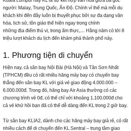
Kuala Lumpur hay KL là sự kết hợp văn hóa giữa ba gốc
người: Malay, Trung Quốc, Ấn Độ. Chính vì thế mà mỗi du
khách khi đến đây luôn bị thuyết phục bởi sự đa dạng văn
hóa, lịch sử, tôn giáo thể hiện ngay trong chính
những địa điểm thú vị, trong ẩm thực,… Hằng năm có tới 8
triệu lượt khách du lịch đến khám phá thành phố này.
1. Phương tiện di chuyển
Hiện nay, cả sân bay Nội Bài (Hà Nội) và Tân Sơn Nhất
(TPHCM) đều có rất nhiều hãng máy bay có chuyến bay
thẳng đến sân bay KL với giá vé giao động 4.000.000 –
6.000.000đ. Trong đó, hãng bay Air Asia thường có các
chương trình vé 0đ, có thể chỉ với khoảng 1.100.000đ cho
cả vé khứ hồi bạn đã có thể dễ dàng đến KL trong 2 giờ bay.
Từ sân bay KLIA2, dành cho các hãng máy bay giá rẻ, có rất
nhiều cách để di chuyển đến KL Sentral – trung tâm giao