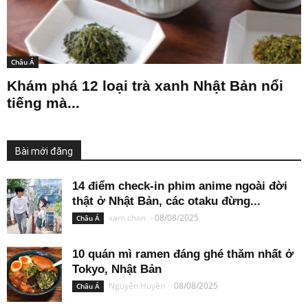
Châu Á
Khám phá 12 loại trà xanh Nhật Bản nổi
tiếng mà...
Bài mới đăng
14 điểm check-in phim anime ngoài đời
thật ở Nhật Bản, các otaku đừng...
xam chan
-
08/08/2025
Châu Á
10 quán mì ramen đáng ghé thăm nhất ở
Tokyo, Nhật Bản
Nguyễn Huyền
-
08/08/2025
Châu Á