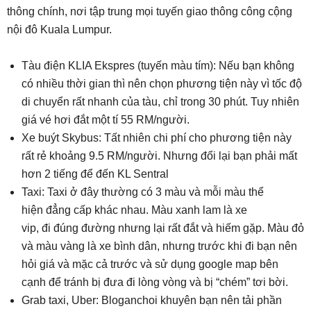
thông chính, nơi tập trung mọi tuyến giao thông công cộng
nội đô Kuala Lumpur.
Tàu điện KLIA Ekspres (tuyến màu tím): Nếu bạn không
có nhiều thời gian thì nên chọn phương tiện này vì tốc độ
di chuyển rất nhanh của tàu, chỉ trong 30 phút. Tuy nhiên
giá vé hơi đắt một tí 55 RM/người.
Xe buýt Skybus: Tất nhiên chi phí cho phương tiện này
rất rẻ khoảng 9.5 RM/người. Nhưng đổi lại bạn phải mất
hơn 2 tiếng để đến KL Sentral
Taxi: Taxi ở đây thường có 3 màu và mỗi màu thể
hiện đẳng cấp khác nhau. Màu xanh lam là xe
vip, đi đúng đường nhưng lại rất đắt và hiếm gặp. Màu đỏ
và màu vàng là xe bình dân, nhưng trước khi đi bạn nên
hỏi giá và mặc cả trước và sử dụng google map bên
cạnh để tránh bị đưa đi lòng vòng và bị “chém” tơi bời.
Grab taxi, Uber: Bloganchoi khuyên bạn nên tải phần