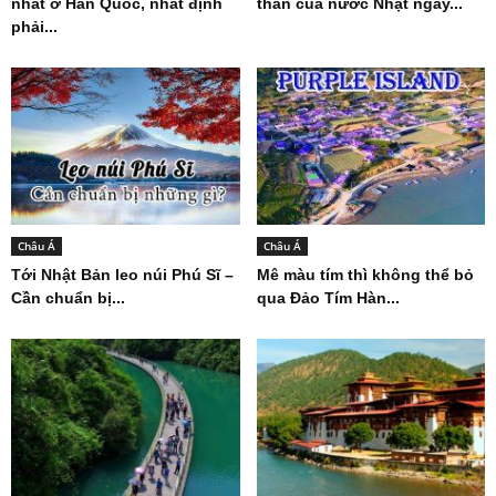
nhất ở Hàn Quốc, nhất định
thân của nước Nhật ngày...
phải...
Châu Á
Châu Á
Tới Nhật Bản leo núi Phú Sĩ –
Mê màu tím thì không thể bỏ
Cần chuẩn bị...
qua Đảo Tím Hàn...