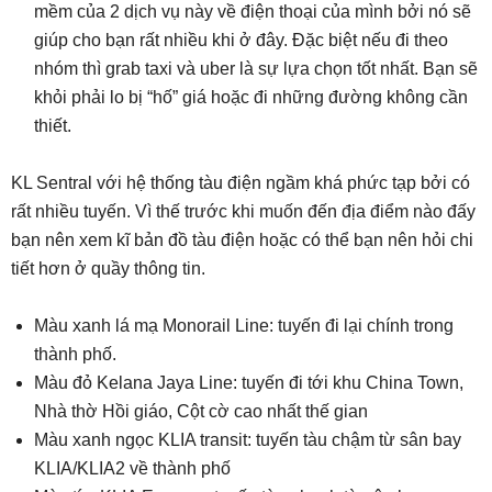
mềm của 2 dịch vụ này về điện thoại của mình bởi nó sẽ
giúp cho bạn rất nhiều khi ở đây. Đặc biệt nếu đi theo
nhóm thì grab taxi và uber là sự lựa chọn tốt nhất. Bạn sẽ
khỏi phải lo bị “hố” giá hoặc đi những đường không cần
thiết.
KL Sentral với hệ thống tàu điện ngầm khá phức tạp bởi có
rất nhiều tuyến. Vì thế trước khi muốn đến địa điểm nào đấy
bạn nên xem kĩ bản đồ tàu điện hoặc có thể bạn nên hỏi chi
tiết hơn ở quầy thông tin.
Màu xanh lá mạ Monorail Line: tuyến đi lại chính trong
thành phố.
Màu đỏ Kelana Jaya Line: tuyến đi tới khu China Town,
Nhà thờ Hồi giáo, Cột cờ cao nhất thế gian
Màu xanh ngọc KLIA transit: tuyến tàu chậm từ sân bay
KLIA/KLIA2 về thành phố