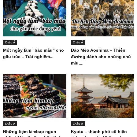
Châu Á
Châu Á
Một ngày làm “bảo mẫu” cho
Đảo Mèo Aoshima – Thiên
gấu trúc – Trải nghiệm...
đường dành cho những chú
miu,...
Châu Á
Châu Á
Những tiệm kimbap ngon
Kyoto – thành phố cổ hiện