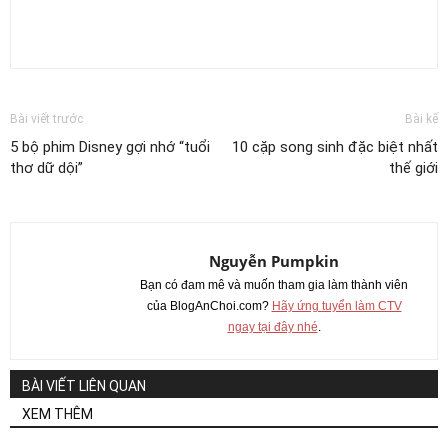
Bài viết trước
Bài kế
5 bộ phim Disney gợi nhớ “tuổi
10 cặp song sinh đặc biệt nhất
thơ dữ dội”
thế giới
Nguyễn Pumpkin
Bạn có đam mê và muốn tham gia làm thành viên
của BlogAnChoi.com?
Hãy ứng tuyển làm CTV
ngay tại đây nhé
.
BÀI VIẾT LIÊN QUAN
XEM THÊM