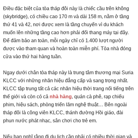
Điều đặc biệt của tòa tháp đôi này là chiếc cầu trên không
(skybridge), có chiều cao 170 m và dài 158 m, nằm ở tầng
thứ 41 và 42, nơi được xem là tầng chuyển vì du khách
muốn lên những tầng cao hơn phải đổi thang máy tại đây.
Để đảm bảo an toàn, mỗi ngày chỉ có 1.400 lượt người
được vào tham quan và hoàn toàn miễn phí. Tòa nhà đóng
cửa vào thứ hai hàng tuần.
Ngay dưới chân tòa tháp này là trung tâm thương mại Suria
KLCC với những nhãn hiệu đẳng cấp và sang trọng nhất.
KLCC tập trung tất cả các nhãn hiệu thời trang nổi tiếng trên
thế giới và còn có cả
nhà hàng
, quán cà phê, rạp chiếu
phim, hiệu sách, phòng triển lãm nghệ thuật… Bên ngoài
tháp đôi là công viên KLCC, thánh đường Hồi giáo, đài
phun nước phát nhạc, sân chơi cho trẻ em.
Nếu bạn nghĩ rằng đi du lịch cần phải có nhiều thời gian và