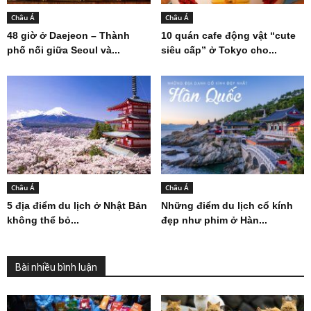
Châu Á
Châu Á
48 giờ ở Daejeon – Thành
10 quán cafe động vật “cute
phố nối giữa Seoul và...
siêu cấp” ở Tokyo cho...
Châu Á
Châu Á
5 địa điểm du lịch ở Nhật Bản
Những điểm du lịch cổ kính
không thể bỏ...
đẹp như phim ở Hàn...
Bài nhiều bình luận