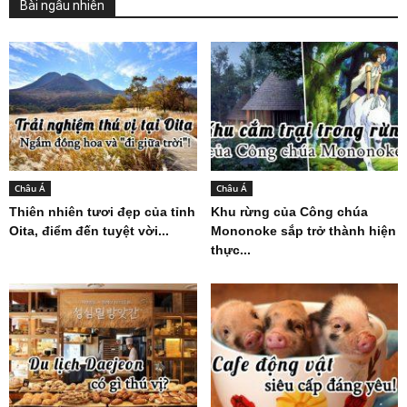
Bài ngẫu nhiên
Châu Á
Châu Á
Thiên nhiên tươi đẹp của tỉnh
Khu rừng của Công chúa
Oita, điểm đến tuyệt vời...
Mononoke sắp trở thành hiện
thực...