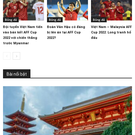
Bóng đá
Bóng đá
Bóng đá
Đội tuyển Việt Nam tiến
Đoàn Văn Hậu có đáng
Việt Nam – Malaysia AFF
vào bán kết AFF Cup
bị lên án tại AFF Cup
Cup 2022: Long tranh hổ
2022 với chiến thắng
2022?
đấu
trước Myanmar
Bài nổi bật