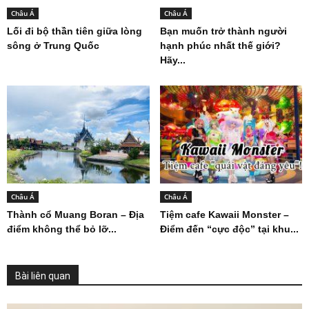
Châu Á
Châu Á
Lối đi bộ thần tiên giữa lòng
Bạn muốn trở thành người
sông ở Trung Quốc
hạnh phúc nhất thế giới?
Hãy...
Châu Á
Châu Á
Thành cổ Muang Boran – Địa
Tiệm cafe Kawaii Monster –
điểm không thể bỏ lỡ...
Điểm đến “cực độc” tại khu...
Bài liên quan