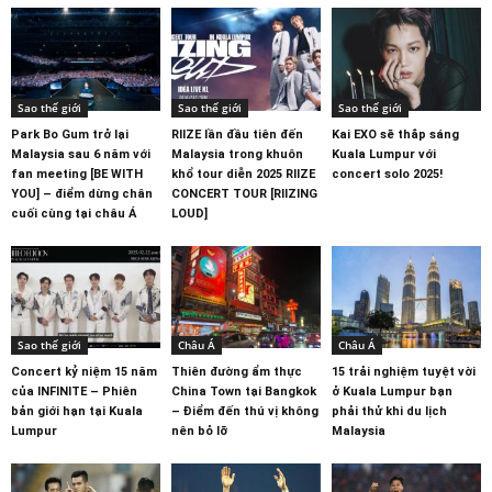
Sao thế giới
Sao thế giới
Sao thế giới
Park Bo Gum trở lại
RIIZE lần đầu tiên đến
Kai EXO sẽ thắp sáng
Malaysia sau 6 năm với
Malaysia trong khuôn
Kuala Lumpur với
fan meeting [BE WITH
khổ tour diễn 2025 RIIZE
concert solo 2025!
YOU] – điểm dừng chân
CONCERT TOUR [RIIZING
cuối cùng tại châu Á
LOUD]
Sao thế giới
Châu Á
Châu Á
Concert kỷ niệm 15 năm
Thiên đường ẩm thực
15 trải nghiệm tuyệt vời
của INFINITE – Phiên
China Town tại Bangkok
ở Kuala Lumpur bạn
bản giới hạn tại Kuala
– Điểm đến thú vị không
phải thử khi du lịch
Lumpur
nên bỏ lỡ
Malaysia