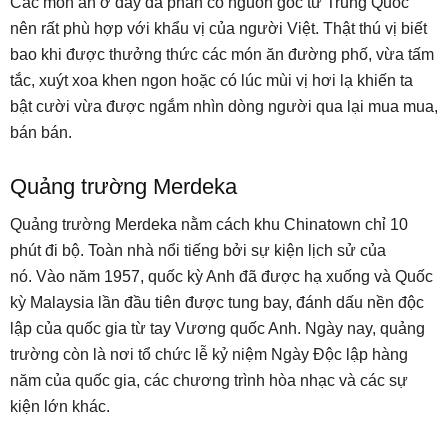
Các món ăn ở đây đa phần có nguồn gốc từ Trung Quốc
nên rất phù hợp với khẩu vị của người Việt. Thật thú vị biết
bao khi được thưởng thức các món ăn đường phố, vừa tấm
tắc, xuýt xoa khen ngon hoặc có lúc mùi vị hơi lạ khiến ta
bật cười vừa được ngắm nhìn dòng người qua lại mua mua,
bán bán.
Quảng trường Merdeka
Quảng trường Merdeka nằm cách khu Chinatown chỉ 10
phút đi bộ. Toàn nhà nổi tiếng bởi sự kiện lịch sử của
nó. Vào năm 1957, quốc kỳ Anh đã được hạ xuống và Quốc
kỳ Malaysia lần đầu tiên được tung bay, đánh dấu nền độc
lập của quốc gia từ tay Vương quốc Anh. Ngày nay, quảng
trường còn là nơi tổ chức lễ kỷ niệm Ngày Độc lập hàng
năm của quốc gia, các chương trình hòa nhạc và các sự
kiện lớn khác.