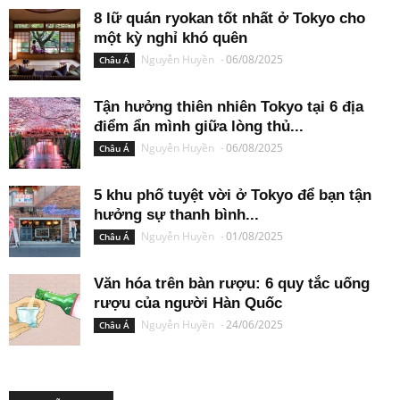
8 lữ quán ryokan tốt nhất ở Tokyo cho
một kỳ nghỉ khó quên
Nguyễn Huyền
-
06/08/2025
Châu Á
Tận hưởng thiên nhiên Tokyo tại 6 địa
điểm ẩn mình giữa lòng thủ...
Nguyễn Huyền
-
06/08/2025
Châu Á
5 khu phố tuyệt vời ở Tokyo để bạn tận
hưởng sự thanh bình...
Nguyễn Huyền
-
01/08/2025
Châu Á
Văn hóa trên bàn rượu: 6 quy tắc uống
rượu của người Hàn Quốc
Nguyễn Huyền
-
24/06/2025
Châu Á