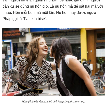
Với người đã thân quen như bạn bè hoặc gia đình, người
bản xứ sẽ dùng nụ hôn gió. Là nụ hôn mà để sát hai má với
nhau. Hôn mỗi bên má một lần. Nụ hôn này được người
Pháp gọi là “Faire la bise”.
Hôn gió là nét văn hóa thú vị ở Pháp (Nguồn: Internet).