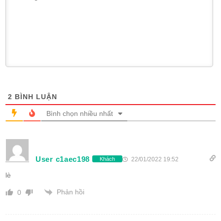
2
BÌNH LUẬN
Bình chọn nhiều nhất
User c1aec198
22/01/2022 19:52
Khách
lè
Phản hồi
0