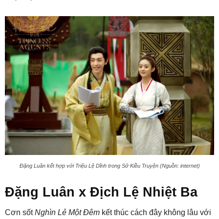
Đặng Luân kết hợp với Triệu Lệ Dĩnh trong Sở Kiều Truyện (Nguồn: internet)
Đặng Luân x Địch Lệ Nhiệt Ba
Cơn sốt
Nghìn Lẻ Một Đêm
kết thúc cách đây không lâu với