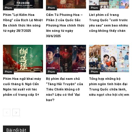
Phim
Phim
Phim
Phim “Lợi Kiếm Hoa
Cẩm Tú Phương Hoa –
List phim cổ trang
Hồng” của Địch Lệ Nhiệt
Phần 2 của Quốc Sắc
Trung Quốc “cưới trước
Ba chính thức lên sóng
Phương Hoa chính thức
yêu sau” xem bao nhiêu
từ ngày 28/7/2025
lên sóng từ ngày
cũng không thấy chán
30/6/2025
Phim
Phim
Phim
Phim Hoa ngữ khai máy
Bộ phim đại nam chủ
Tổng hợp những bộ
cuối tháng 6: Ngô Cẩn
“Tàng Hải Truyện” của
phim ngôn tình hiện đại
Ngôn tái xuất với tác
Tiêu Chiến khủng cỡ
Trung Quốc chữa lành,
phẩm cổ trang cấp S+
nào? Liệu có thể ‘đại
siêu ngọt cho hội chị em
bạo’?
Bài nổi bật