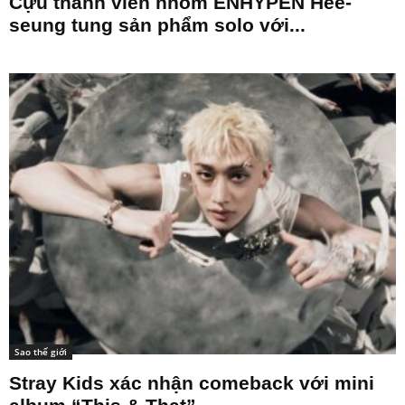
Cựu thành viên nhóm ENHYPEN Hee-
seung tung sản phẩm solo với...
Sao thế giới
Stray Kids xác nhận comeback với mini