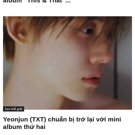
album “This & That”...
Sao thế giới
Yeonjun (TXT) chuẩn bị trở lại với mini
album thứ hai