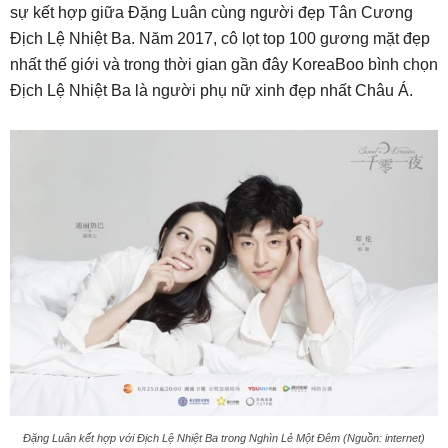
sự kết hợp giữa Đặng Luân cùng người đẹp Tân Cương
Địch Lệ Nhiệt Ba. Năm 2017, cô lọt top 100 gương mặt đẹp
nhất thế giới và trong thời gian gần đây KoreaBoo bình chọn
Địch Lệ Nhiệt Ba là người phụ nữ xinh đẹp nhất Châu Á.
Đặng Luân kết hợp với Địch Lệ Nhiệt Ba trong Nghìn Lẻ Một Đêm (Nguồn: internet)