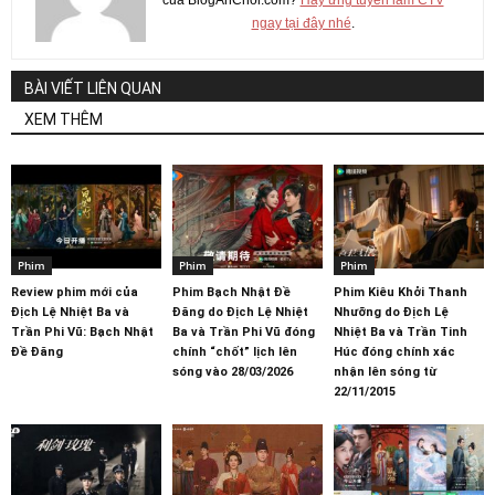
của BlogAnChoi.com?
Hãy ứng tuyển làm CTV
ngay tại đây nhé
.
BÀI VIẾT LIÊN QUAN
XEM THÊM
Phim
Phim
Phim
Review phim mới của
Phim Bạch Nhật Đề
Phim Kiêu Khởi Thanh
Địch Lệ Nhiệt Ba và
Đăng do Địch Lệ Nhiệt
Nhưỡng do Địch Lệ
Trần Phi Vũ: Bạch Nhật
Ba và Trần Phi Vũ đóng
Nhiệt Ba và Trần Tinh
Đề Đăng
chính “chốt” lịch lên
Húc đóng chính xác
sóng vào 28/03/2026
nhận lên sóng từ
22/11/2015