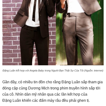
Đặng Luân kết hợp với Angela Baby trong Người Bạn Thật Sự Của Tôi (Nguồn: internet)
Gần đây, có nhiều tin đồn cho rằng Đặng Luân sắp tham gia
đóng cặp cùng Dương Mịch trong phim truyền hình sắp tới
của cô. Nhìn dàn mỹ nhân qua các lần kết hợp của
Đặng Luân khiến các đấm mày râu đều phải ghen tị.