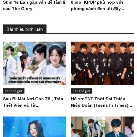
Shin Ye Eun gặp vấn đề tâm lí
8 idol KPOP phù hợp với
sau The Glory
phong cách đen tối đầy...
Bài nhiều bình luận
Sao thế giới
Sao thế giới
Sau Bí Mật Nơi Góc Tối, Trần
Hồ sơ TNT Thời Đại Thiếu
Triết Viễn và Từ...
Niên Đoàn (Teens In Times)...