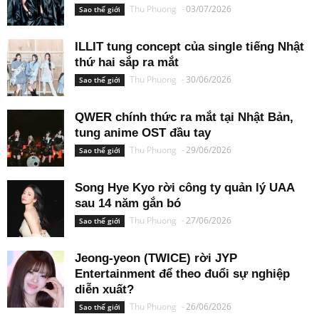
Thu Phuong
-
03/07/2026
Sao thế giới
ILLIT tung concept của single tiếng Nhật
thứ hai sắp ra mắt
Thu Phuong
-
30/06/2026
Sao thế giới
QWER chính thức ra mắt tại Nhật Bản,
tung anime OST đầu tay
Thu Phuong
-
29/06/2026
Sao thế giới
Song Hye Kyo rời công ty quản lý UAA
sau 14 năm gắn bó
Thu Phuong
-
27/06/2026
Sao thế giới
Jeong-yeon (TWICE) rời JYP
Entertainment để theo đuổi sự nghiệp
diễn xuất?
Thu Phuong
-
26/06/2026
Sao thế giới