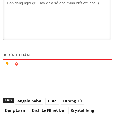
0
BÌNH LUẬN
TAGS
angela baby
CBIZ
Dương Tử
Đặng Luân
Địch Lệ Nhiệt Ba
Krystal Jung