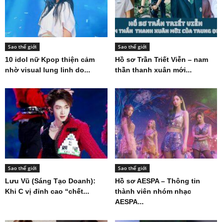
Sao thế giới
Sao thế giới
10 idol nữ Kpop thiện cảm
Hồ sơ Trần Triết Viễn – nam
nhờ visual lung linh do...
thần thanh xuân mới...
Sao thế giới
Sao thế giới
Lưu Vũ (Sáng Tạo Doanh):
Hồ sơ AESPA – Thông tin
Khi C vị đỉnh cao “chết...
thành viên nhóm nhạc
AESPA...