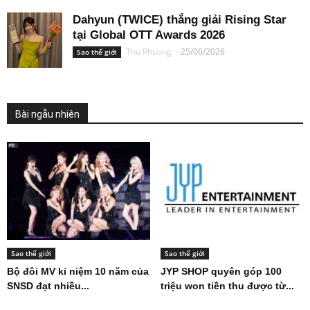
Dahyun (TWICE) thắng giải Rising Star
tại Global OTT Awards 2026
Thu Phuong
-
25/06/2026
Sao thế giới
Bài ngẫu nhiên
Sao thế giới
Sao thế giới
Bộ đôi MV kỉ niệm 10 năm của
JYP SHOP quyên góp 100
SNSD đạt nhiều...
triệu won tiền thu được từ...