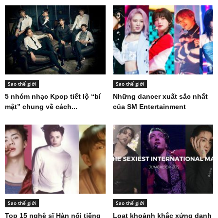
Sao thế giới
Sao thế giới
5 nhóm nhạc Kpop tiết lộ “bí
Những dancer xuất sắc nhất
mật” chung về cách...
của SM Entertainment
Sao thế giới
Sao thế giới
Top 15 nghệ sĩ Hàn nổi tiếng
Loạt khoảnh khắc xứng danh