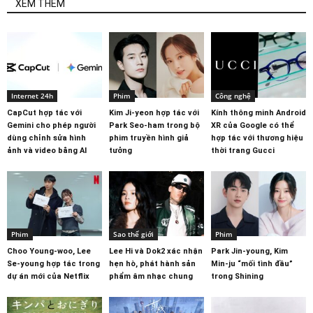
XEM THÊM
Internet 24h
Phim
Công nghệ
CapCut hợp tác với
Kim Ji-yeon hợp tác với
Kính thông minh Android
Gemini cho phép người
Park Seo-ham trong bộ
XR của Google có thể
dùng chỉnh sửa hình
phim truyền hình giả
hợp tác với thương hiệu
ảnh và video bằng AI
tưởng
thời trang Gucci
Phim
Sao thế giới
Phim
Choo Young-woo, Lee
Lee Hi và Dok2 xác nhận
Park Jin-young, Kim
Se-young hợp tác trong
hẹn hò, phát hành sản
Min-ju “mối tình đầu”
dự án mới của Netflix
phẩm âm nhạc chung
trong Shining