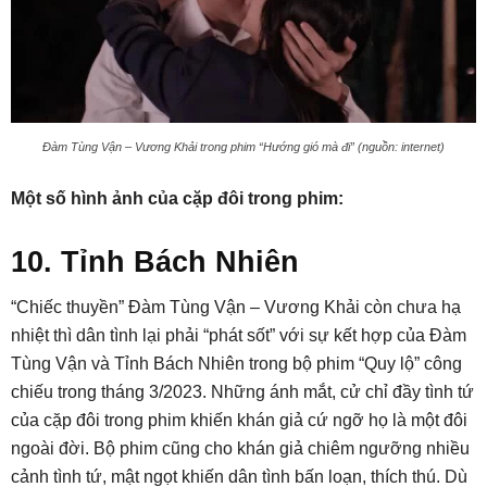
Đàm Tùng Vận – Vương Khải trong phim “Hướng gió mà đi” (nguồn: internet)
Một số hình ảnh của cặp đôi trong phim:
10. Tỉnh Bách Nhiên
“Chiếc thuyền” Đàm Tùng Vận – Vương Khải còn chưa hạ
nhiệt thì dân tình lại phải “phát sốt” với sự kết hợp của Đàm
Tùng Vận và Tỉnh Bách Nhiên trong bộ phim “Quy lộ” công
chiếu trong tháng 3/2023. Những ánh mắt, cử chỉ đầy tình tứ
của cặp đôi trong phim khiến khán giả cứ ngỡ họ là một đôi
ngoài đời. Bộ phim cũng cho khán giả chiêm ngưỡng nhiều
cảnh tình tứ, mật ngọt khiến dân tình bấn loạn, thích thú. Dù