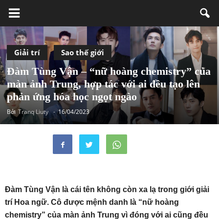
Giải trí
Sao thế giới
Đàm Tùng Vận – “nữ hoàng chemistry” của
màn ảnh Trung, hợp tác với ai đều tạo lên
phản ứng hóa học ngọt ngào
Bởi
Tranq Liuty
-
16/04/2023
Đàm Tùng Vận là cái tên không còn xa lạ trong giới giải
trí Hoa ngữ. Cô được mệnh danh là “nữ hoàng
chemistry” của màn ảnh Trung vì đóng với ai cũng đều