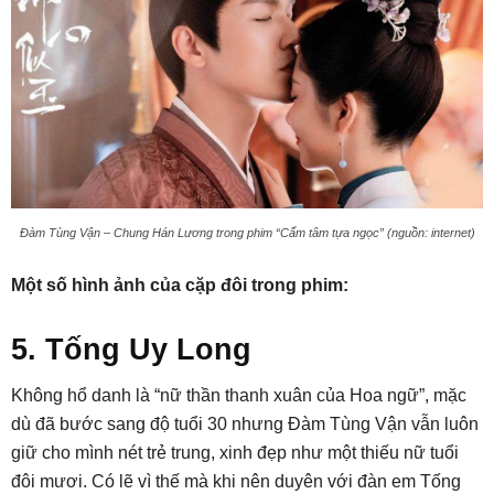
Đàm Tùng Vận – Chung Hán Lương trong phim “Cẩm tâm tựa ngọc” (nguồn: internet)
Một số hình ảnh của cặp đôi trong phim:
5. Tống Uy Long
Không hổ danh là “nữ thần thanh xuân của Hoa ngữ”, mặc
dù đã bước sang độ tuổi 30 nhưng Đàm Tùng Vận vẫn luôn
giữ cho mình nét trẻ trung, xinh đẹp như một thiếu nữ tuổi
đôi mươi. Có lẽ vì thế mà khi nên duyên với đàn em Tống