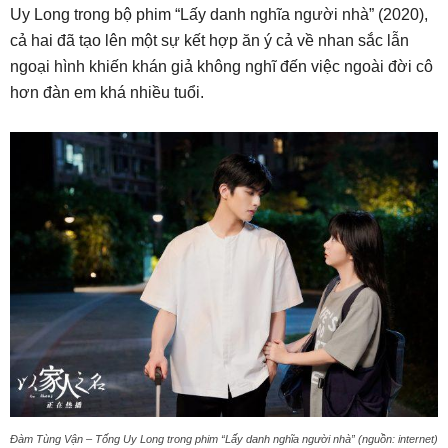
Uy Long trong bộ phim “Lấy danh nghĩa người nhà” (2020),
cả hai đã tạo lên một sự kết hợp ăn ý cả về nhan sắc lẫn
ngoại hình khiến khán giả không nghĩ đến việc ngoài đời cô
hơn đàn em khá nhiều tuổi.
Đàm Tùng Vận – Tống Uy Long trong phim “Lấy danh nghĩa người nhà” (nguồn: internet)