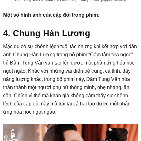
Đàm Tùng Vận và Nhậm Gia Luân trong “Cẩm y chi hạ” (nguồn: internet)
Một số hình ảnh của cặp đôi trong phim:
4. Chung Hán Lương
Mặc dù có sự chênh lệch tuổi tác nhưng khi kết hợp với đàn
anh Chung Hán Lương trong bộ phim “Cẩm tâm tựa ngọc”
thì Đàm Tùng Vận vẫn tạo lên được một phản ứng hóa học
ngọt ngào. Khác với những vai diễn trẻ trung, cá tính, đầy
năng lượng khác, trong bộ phim này, Đàm Tùng Vận hóa
thân thành một người phụ nữ thông minh, nhẹ nhàng, ân
cần. Chính vì thế mà khán giả không cảm thấy sự chênh
lệch của cặp đôi này mà trái lại cả hai tạo được một phản
ứng hóa học ngọt ngào.