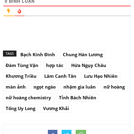
0
BÌNH LUẬN
TAGS
Bạch Kính Đình
Chung Hán Lương
Đàm Tùng Vận
hợp tác
Hứa Ngụy Châu
Khương Triều
Lâm Canh Tân
Lưu Hạo Nhiên
màn ảnh
ngọt ngào
nhậm gia luân
nữ hoàng
nữ hoàng chemistry
Tỉnh Bách Nhiên
Tống Uy Long
Vương Khải