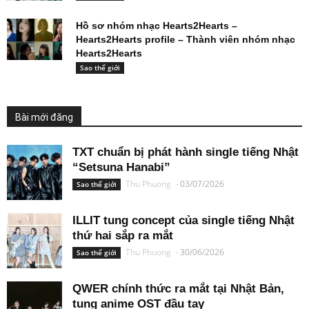
Hồ sơ nhóm nhạc Hearts2Hearts –
Hearts2Hearts profile – Thành viên nhóm nhạc
Hearts2Hearts
Sao thế giới
Bài mới đăng
TXT chuẩn bị phát hành single tiếng Nhật
“Setsuna Hanabi”
Thu Phuong
-
03/07/2026
Sao thế giới
ILLIT tung concept của single tiếng Nhật
thứ hai sắp ra mắt
Thu Phuong
-
30/06/2026
Sao thế giới
QWER chính thức ra mắt tại Nhật Bản,
tung anime OST đầu tay