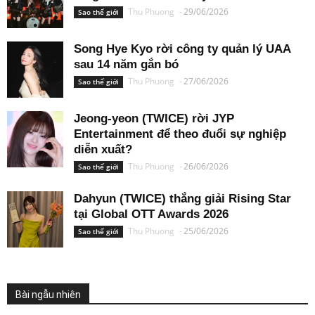
Thu Phuong
-
29/06/2026
Sao thế giới
Song Hye Kyo rời công ty quản lý UAA
sau 14 năm gắn bó
Thu Phuong
-
27/06/2026
Sao thế giới
Jeong-yeon (TWICE) rời JYP
Entertainment để theo đuổi sự nghiệp
diễn xuất?
Thu Phuong
-
26/06/2026
Sao thế giới
Dahyun (TWICE) thắng giải Rising Star
tại Global OTT Awards 2026
Thu Phuong
-
25/06/2026
Sao thế giới
Bài ngẫu nhiên