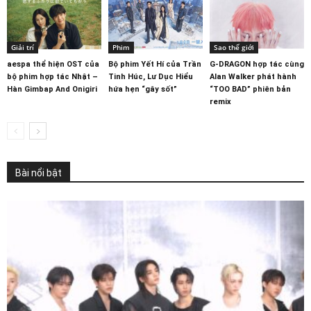
Giải trí
Phim
Sao thế giới
aespa thể hiện OST của
Bộ phim Yết Hí của Trần
G-DRAGON hợp tác cùng
bộ phim hợp tác Nhật –
Tinh Húc, Lư Dục Hiểu
Alan Walker phát hành
Hàn Gimbap And Onigiri
hứa hẹn “gây sốt”
“TOO BAD” phiên bản
remix
Bài nổi bật