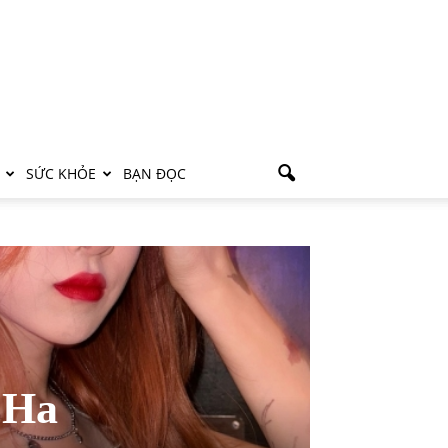
SỨC KHỎE
BẠN ĐỌC
i Ha