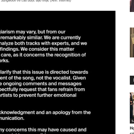
Ha Sungwoon về cáo buộc đạo nhạc (Ảnh: Internet)
S
Họ
củ