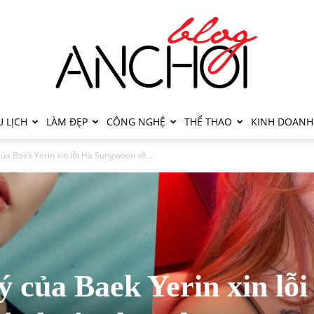
 LỊCH
LÀM ĐẸP
CÔNG NGHỆ
THỂ THAO
KINH DOANH
của Baek Yerin xin lỗi Ha Sungwoon về...
ý của Baek Yerin xin lỗ