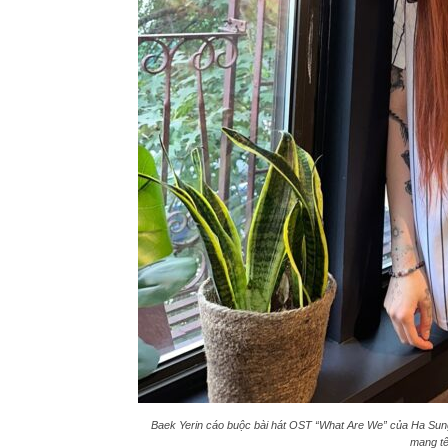
Baek Yerin cáo buộc bài hát OST “What Are We” của Ha Sun
mang tê