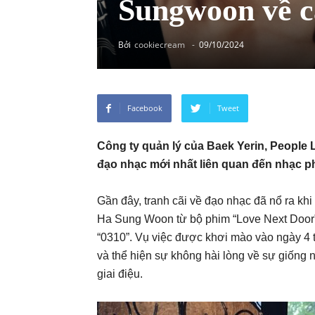
Sungwoon về c
Bởi
cookiecream
-
09/10/2024
Facebook
Tweet
Công ty quản lý của Baek Yerin, People Li
đạo nhạc mới nhất liên quan đến nhạc 
Gần đây, tranh cãi về đạo nhạc đã nổ ra kh
Ha Sung Woon từ bộ phim “Love Next Door”
“0310”. Vụ việc được khơi mào vào ngày 4 t
và thể hiện sự không hài lòng về sự giống n
giai điệu​.