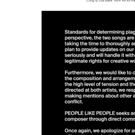
Công ty của Baek Yerin xin lỗi 