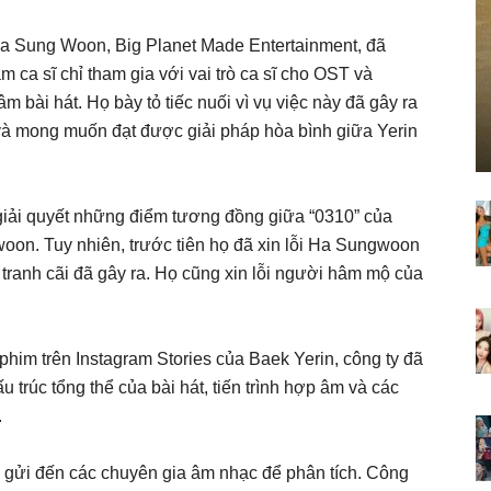
 Ha Sung Woon, Big Planet Made Entertainment, đã
 ca sĩ chỉ tham gia với vai trò ca sĩ cho OST và
 bài hát​. Họ bày tỏ tiếc nuối vì vụ việc này đã gây ra
và mong muốn đạt được giải pháp hòa bình giữa Yerin
 giải quyết những điểm tương đồng giữa “0310” của
on. Tuy nhiên, trước tiên họ đã xin lỗi Ha Sungwoon
tranh cãi đã gây ra. Họ cũng xin lỗi người hâm mộ của
phim trên Instagram Stories của Baek Yerin, công ty đã
 trúc tổng thể của bài hát, tiến trình hợp âm và các
.
c gửi đến các chuyên gia âm nhạc để phân tích. Công