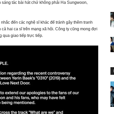
ến sáng tác bài hát chứ không phải Ha Sungwoon,
nhắc đến các nghệ sĩ khác để tránh gây thêm tranh
n cả hai ca sĩ trên mạng xã hội. Công ty cũng mong đợi
 qua giao tiếp trực tiếp.