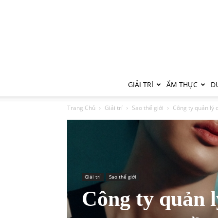
GIẢI TRÍ
ẨM THỰC
DU
Trang Chủ
Giải trí
Sao thế giới
Công ty quản lý 
Giải trí
Sao thế giới
Công ty quản l