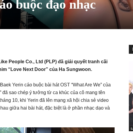
áo buộc đạo nhạc
ke People Co., Ltd (PLP) đã giải quyết tranh cãi
phim “Love Next Door” của Ha Sungwoon.
i Baek Yerin cáo buộc bài hát OST “What Are We” của
 đã sao chép ý tưởng từ ca khúc của cô mang tên
háng 10, khi Yerin đã lên mạng xã hội chia sẻ video
hau giữa hai bài hát, đặc biệt là ở phần nhạc dạo và
S