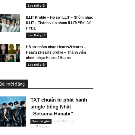
Sao thế giới
ILLIT Profile – Hồ sơ ILLIT – Nhóm nhạc
ILLIT – Thành viên nhóm ILLIT: “Em út”
HYBE
Sao thế giới
Hồ sơ nhóm nhạc Hearts2Hearts –
Hearts2Hearts profile – Thành viên
nhóm nhạc Hearts2Hearts
Sao thế giới
Bài mới đăng
TXT chuẩn bị phát hành
single tiếng Nhật
“Setsuna Hanabi”
Thu Phuong
-
Sao thế giới
03/07/2026