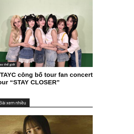
ao thế giới
TAYC công bố tour fan concert
our “STAY CLOSER”
Bài xem nhiều