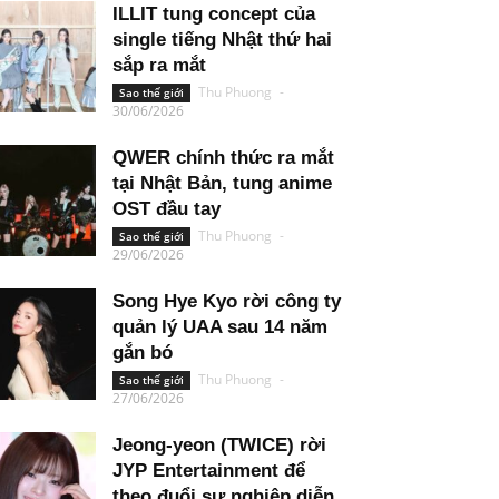
ILLIT tung concept của
single tiếng Nhật thứ hai
sắp ra mắt
Thu Phuong
-
Sao thế giới
30/06/2026
QWER chính thức ra mắt
tại Nhật Bản, tung anime
OST đầu tay
Thu Phuong
-
Sao thế giới
29/06/2026
Song Hye Kyo rời công ty
quản lý UAA sau 14 năm
gắn bó
Thu Phuong
-
Sao thế giới
27/06/2026
Jeong-yeon (TWICE) rời
JYP Entertainment để
theo đuổi sự nghiệp diễn