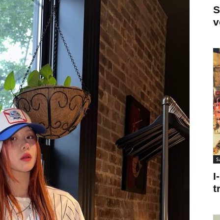
S
v
S
I
t