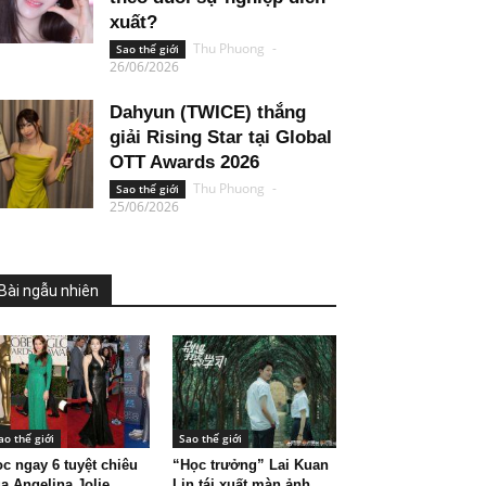
xuất?
Thu Phuong
-
Sao thế giới
26/06/2026
Dahyun (TWICE) thắng
giải Rising Star tại Global
OTT Awards 2026
Thu Phuong
-
Sao thế giới
25/06/2026
Bài ngẫu nhiên
ao thế giới
Sao thế giới
c ngay 6 tuyệt chiêu
“Học trưởng” Lai Kuan
a Angelina Jolie
Lin tái xuất màn ảnh,