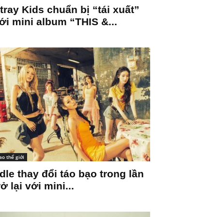
tray Kids chuẩn bị “tái xuất”
ới mini album “THIS &...
ao thế giới
-dle thay đổi táo bạo trong lần
rở lại với mini...