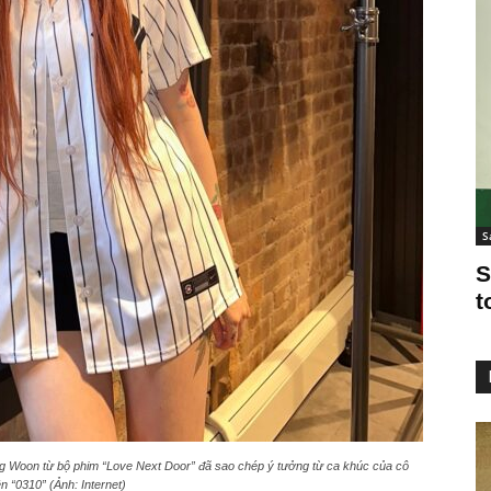
S
S
t
g Woon từ bộ phim “Love Next Door” đã sao chép ý tưởng từ ca khúc của cô
n “0310” (Ảnh: Internet)