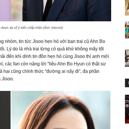
 được đa số ý kiến chấp nhận (Ảnh: Internet)
 nhóm, tin tức Jisoo hẹn hò với bạn trai cũ Ahn Bo
i. Lý do là nhà trai từng có quá khứ không mấy tốt
ãi đến khi dính tin đồn hẹn hò cùng Jisoo thì anh mới
í, các fan còn nặng lời “liệu Ahn Bo Hyun có thật sự
ả hai cũng chính thức “đường ai nấy đi”, đa phần
 Jisoo.