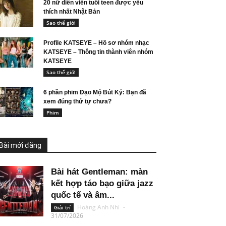
20 nữ diễn viên tuổi teen được yêu
thích nhất Nhật Bản
Sao thế giới
Profile KATSEYE – Hồ sơ nhóm nhạc
KATSEYE – Thông tin thành viên nhóm
KATSEYE
Sao thế giới
6 phần phim Đạo Mộ Bút Ký: Bạn đã
xem đúng thứ tự chưa?
Phim
Bài mới đăng
Bài hát Gentleman: màn
kết hợp táo bạo giữa jazz
quốc tế và âm...
Hoàng Anh Nhi
-
Giải trí
31/07/2026