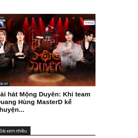
iải trí
ài hát Mộng Duyên: Khi team
uang Hùng MasterD kể
huyện...
Bài xem nhiều