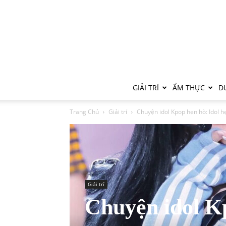
GIẢI TRÍ
ẨM THỰC
DU
Trang Chủ
Giải trí
Chuyện idol Kpop hẹn hò: Idol h
Giải trí
Chuyện idol Kp