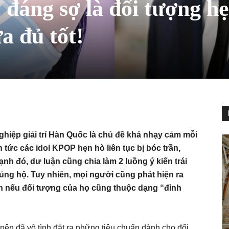
 đáng sợ là đối tượng h
a đủ tốt!
ghiệp giải trí Hàn Quốc là chủ đề khá nhạy cảm mỗi
 tức các idol KPOP hẹn hò liên tục bị bóc trần,
nh đó, dư luận cũng chia làm 2 luồng ý kiến trái
ủng hộ. Tuy nhiên, mọi người cũng phát hiện ra
ơn nếu đối tượng của họ cũng thuộc dạng “đỉnh
 nên đã vô tình đặt ra những tiêu chuẩn dành cho đối