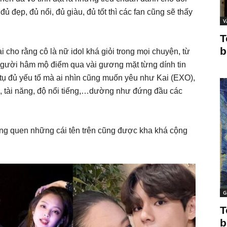
 đẹp, đủ nổi, đủ giàu, đủ tốt thì các fan cũng sẽ thấy
V
T
b
i cho rằng cô là nữ idol khá giỏi trong mọi chuyện, từ
 Người hâm mộ điểm qua vài gương mặt từng dính tin
 tụ đủ yếu tố mà ai nhìn cũng muốn yêu như Kai (EXO),
, tài năng, độ nổi tiếng,…dường như đứng đầu các
nàng quen những cái tên trên cũng được kha khá cộng
G
T
b