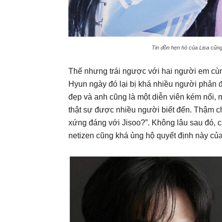
Tin đồn hẹn hò của Lisa cũng
Thế nhưng trái ngược với hai người em cùng
Hyun ngày đó lại bị khá nhiều người phản đố
đẹp và anh cũng là một diễn viên kém nổi, m
thật sự được nhiều người biết đến. Thậm ch
xứng đáng với Jisoo?”. Không lâu sau đó, c
netizen cũng khá ủng hộ quyết định này của