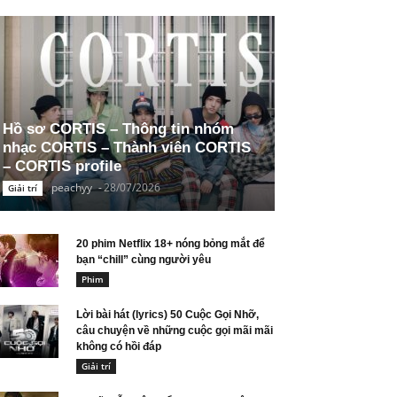
Hồ sơ CORTIS – Thông tin nhóm
nhạc CORTIS – Thành viên CORTIS
– CORTIS profile
peachyy
-
28/07/2026
Giải trí
20 phim Netflix 18+ nóng bỏng mắt để
bạn “chill” cùng người yêu
Phim
Lời bài hát (lyrics) 50 Cuộc Gọi Nhỡ,
câu chuyện về những cuộc gọi mãi mãi
không có hồi đáp
Giải trí