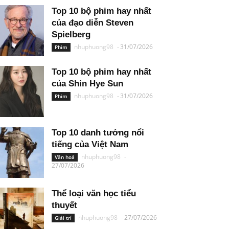
Top 10 bộ phim hay nhất
của đạo diễn Steven
Spielberg
nhuphuong98
-
31/07/2026
Phim
Top 10 bộ phim hay nhất
của Shin Hye Sun
nhuphuong98
-
31/07/2026
Phim
Top 10 danh tướng nổi
tiếng của Việt Nam
nhuphuong98
-
Văn hoá
27/07/2026
Thể loại văn học tiểu
thuyết
nhuphuong98
-
27/07/2026
Giải trí