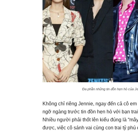
Đa phần những tin đồn hẹn hò của Je
Không chỉ riêng Jennie, ngay đến cả cô em
ngỡ ngàng trước tin đồn hẹn hò với bạn trai 
Nhiều người phải thốt lên kiểu đúng là “mây
được, việc cô sánh vai cùng con trai tỷ p