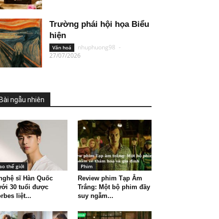
Trường phái hội họa Biểu
hiện
nhuphuong98
-
Văn hoá
27/07/2026
Bài ngẫu nhiên
ao thế giới
Phim
nghệ sĩ Hàn Quốc
Review phim Tạp Âm
ới 30 tuổi được
Trắng: Một bộ phim đầy
rbes liệt...
suy ngẫm...