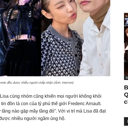
G
nnie đều được nhiều người chấp nhận (Ảnh: Internet)
B
Q
 Lisa cùng nhóm cũng khiến mọi người không khỏi
c
tin đồn là con của tỷ phú thế giới Frederic Arnault.
 tầng nào gặp mây tầng đó”. Với vị trí mà Lisa đã đạt
hú được nhiều người ngầm ủng hộ.