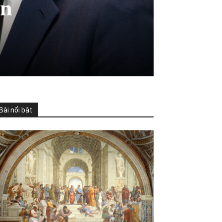
ẹn
Bài nổi bật