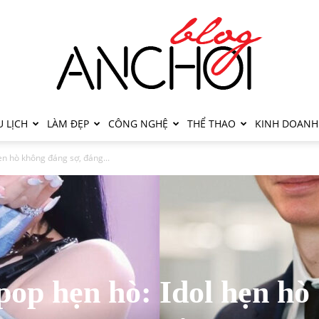
 LỊCH
LÀM ĐẸP
CÔNG NGHỆ
THỂ THAO
KINH DOANH
ẹn hò không đáng sợ, đáng...
op hẹn hò: Idol hẹn hò