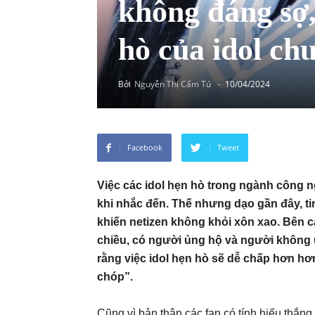
không đáng sợ,
hò của idol chư
Bởi
Nguyễn Thị Cẩm Tú
-
10/04/2024
Facebook
Tweet
Việc các idol hẹn hò trong ngành công n
khi nhắc đến. Thế nhưng dạo gần đây, tin
khiến netizen không khỏi xôn xao. Bên cạ
chiều, có người ủng hộ và người không 
rằng việc idol hẹn hò sẽ dễ chấp hơn h
chóp”.
Cũng vì bản thân các fan có tính hiếu thắng