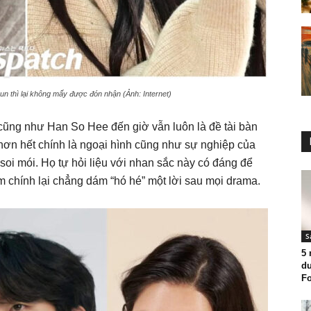
un thì lại không mấy được đón nhận (Ảnh: Internet)
 cũng như Han So Hee đến giờ vẫn luôn là đề tài bàn
hơn hết chính là ngoại hình cũng như sự nghiệp của
soi mói. Họ tự hỏi liệu với nhan sắc này có đáng để
am chính lại chẳng dám “hó hé” một lời sau mọi drama.
S
5 
dư
Fo